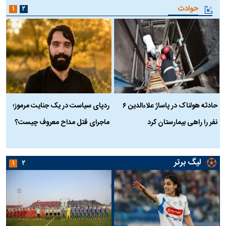
حوادث
۱
۲
حادثه هولناک در پاساژ علاءالدین ۶
ردپای سیاست در یک جنایت مرموز؛
ج
نفر را راهی بیمارستان کرد
ماجرای قتل مداح معروف چیست؟
ب
ج
لیگ برتر
۱
۲