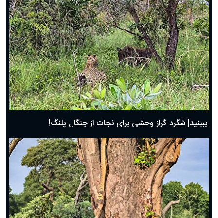
ببینید| شگرد گراز وحشی برای نجات از چنگال پلنگ!