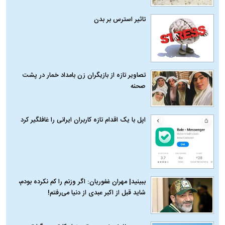
تاثیر استرس بر بدن
تصاویر تازه از بازیگران زن بامداد خمار در پشت
صحنه
اپل با یک اقدام تازه کاربران ایرانی را غافلگیر کرد
ببینید| مهران غفوریان: اگر وزنم را کم نکرده بودم،
شاید قبل از اکبر عبدی از دنیا می‌رفتم!