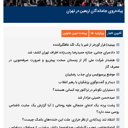
پیاده‌روی جاماندگان اربعین در تهران
آخرین اخبار
پربازدید ها
پربحث ترین عناوین
ببینید| فرار گورخر از شیر با یک لگد غافلگیرکننده
دادسرای جنایی: جنازه حمیدرضا رجب‌زاده اطراف تهران کشف شد
هشدار شرکت ملی گاز از زمستان سخت پیش‌رو و ضرورت صرفه‌جویی در
مصرف گاز
موضع پرسپولیس برای جذب رضاییان
دیدار و گفت‌وگوی پزشکیان با رهبر انقلاب
دستیاران نکونام در تراکتور چه کسانی هستند؟
سیدحسن خمینی عزادار شد
پشت پرده یک ادعای جنجالی علیه روحانی | آیا گزارش یک سایت ناشناس
روسی سند دارد؟
انتقاد تند زیدآبادی از باقر خرازی: علت این خنده‌های بانمک چیست؟
اعتمادبه‌نفس عجیب کارشناس صداوسیما: دانش بیشتری از مسئولان دیپلماسی