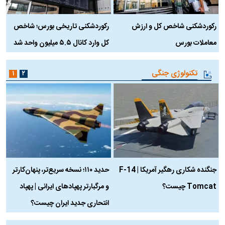
رکوردشکنی شاخص کل و ارزش
رکوردشکنی تاریخی بورس؛ شاخص
ه
معاملات بورس
کل وارد کانال ۵.۵ میلیون واحد شد
ک
تکنولوژی جنگی
۱
۲
جنگنده شکاری رهگیر آمریکا | F-14
حدید ۱۱۰؛ نسخه سریع‌تر، پنهان‌کارتر
Tomcat چیست؟
و مرگبارتر پهپادهای ایرانی | پهپاد
چ
انتحاری جدید ایران چیست؟