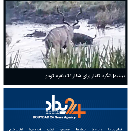
ببینید| شگرد کفتار برای شکار تک نفره کودو
تماس با ما
درباره ما
پیوندها
جستجو
آرشیو
آب و هوا
اوقات شرعی