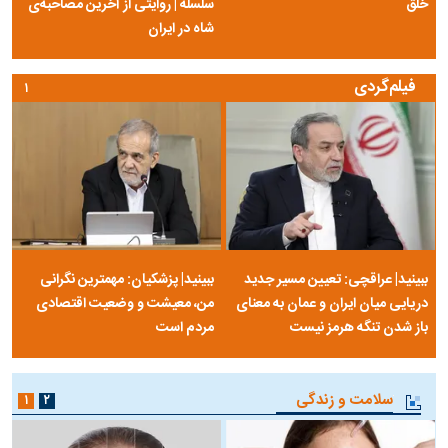
خلق
سلسله | روایتی از آخرین مصاحبه‌ی
شاه در ایران
فیلم‌گردی
۱
ببینید| عراقچی: تعیین مسیر جدید
ببینید| پزشکیان: مهمترین نگرانی
دریایی میان ایران و عمان به معنای
من، معیشت و وضعیت اقتصادی
باز شدن تنگه هرمز نیست
مردم است
سلامت و زندگی
۱
۲