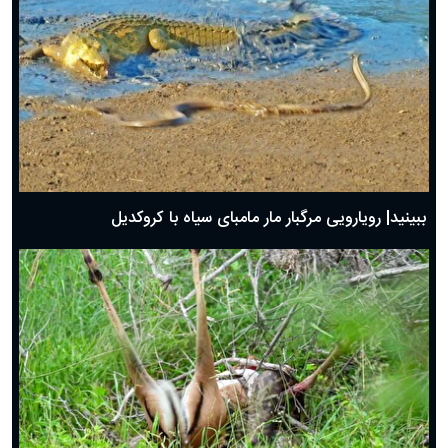
ببینید| رویارویی مرگبار مار مامبای سیاه با کروکدیل