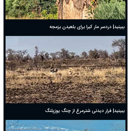
ببینید| دردسر مار کبرا برای بلعیدن بزمجه
ببینید| فرار دیدنی شترمرغ از چنگ یوزپلنگ