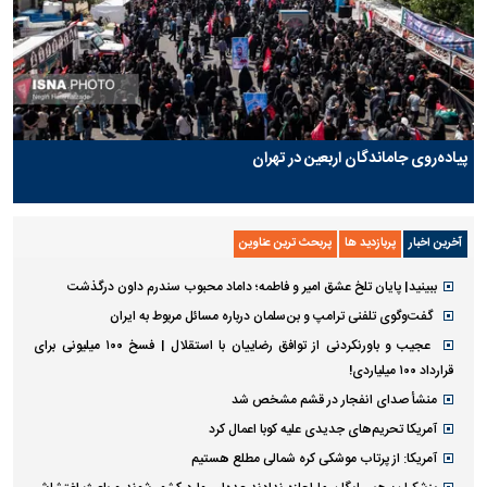
پیاده‌روی جاماندگان اربعین در تهران
آخرین اخبار
پربازدید ها
پربحث ترین عناوین
ببینید| پایان تلخ عشق امیر و فاطمه؛ داماد محبوب سندرم داون درگذشت
گفت‌وگوی تلفنی ترامپ و بن‌سلمان درباره مسائل مربوط به ایران
عجیب و باورنکردنی از توافق رضاییان با استقلال | فسخ ۱۰۰ میلیونی برای
قرارداد ۱۰۰ میلیاردی!
منشأ صدای انفجار در قشم مشخص شد
آمریکا تحریم‌های جدیدی علیه کوبا اعمال کرد
آمریکا: از پرتاب موشکی کره شمالی مطلع هستیم