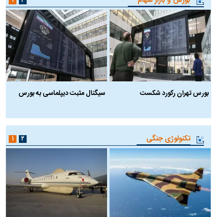
بورس و بازار سهام
۱
۲
بورس تهران رکورد شکست
سیگنال مثبت دیپلماسی به بورس
ب
تکنولوژی جنگی
۱
۲