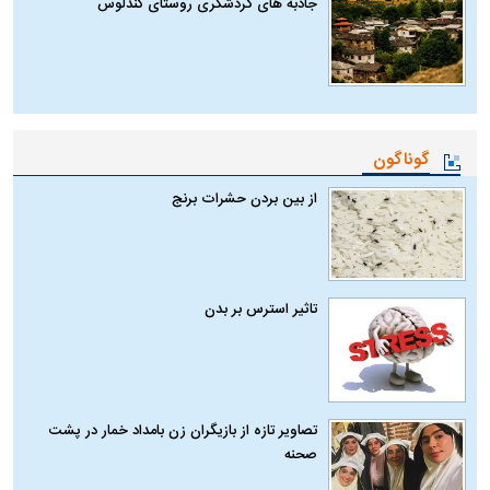
جاذبه های گردشگری روستای کندلوس
گوناگون
از بین بردن حشرات برنج
تاثیر استرس بر بدن
تصاویر تازه از بازیگران زن بامداد خمار در پشت
صحنه