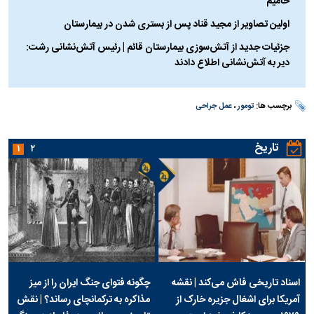
حامیم
اولین تصاویر از مجید قناد پس از بستری شدن در بیمارستان
جزئیات جدید از آتش‌سوزی بیمارستان قائم | رئیس آتش‌نشانی رشت:
دیر به آتش‌نشانی اطلاع دادند
برچسب ها:
تومور
،
عمل جراحی
تاریخ
۱
۲
اسناد تاریخی فاش می‌کند | نقشه
چگونه فتوای جنگ ایران را از میز
آمریکا برای اشغال جزیره خارک از
مذاکره به ترکمانچای رساند؟ | نقش