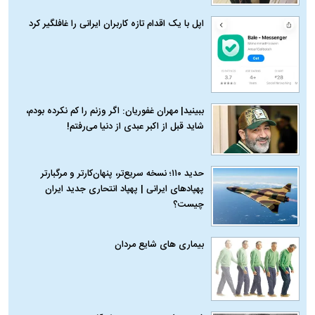
اپل با یک اقدام تازه کاربران ایرانی را غافلگیر کرد
ببینید| مهران غفوریان: اگر وزنم را کم نکرده بودم،
شاید قبل از اکبر عبدی از دنیا می‌رفتم!
حدید ۱۱۰؛ نسخه سریع‌تر، پنهان‌کارتر و مرگبارتر
پهپادهای ایرانی | پهپاد انتحاری جدید ایران
چیست؟
بیماری‌ های شایع مردان