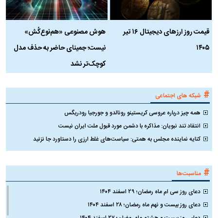
قیمت روز ارز‌های دیجیتال ۱۶ تیر
هوش مصنوعی «هم‌نوع‌کُش»
چ
۱۴۰۵
نیست؛ جمینای حاضر به حذف مدل
ک
کوچک‌تر نشد
#
شبکه های اجتماعی
همه چیز درباره عروسی کریستینو رونالدو و جورجیا رودریگس
انتقاد تند نبویان: مذاکره با دشمن مورد قبول ملت ایران نیست
کنایه نماینده مجلس به همتی: سیاست‌های غلط ارزی را دستاورد جا نزنید
#
مناسبت‌ها
دعای روز سی ام ماه رمضان؛ ۲۹ اسفند ۱۴۰۴
دعای روز بیست و نهم ماه رمضان؛ ۲۸ اسفند ۱۴۰۴