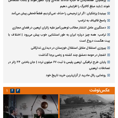
پزشکیان: همسایگان ما اجازه ندادند عده‌ای وارد کشور شوند و باعث اغتشاش
شوند | باید مبلغ کالابرگ را افزایش دهیم
ببینید| پزشکیان: اگر ارز ترجیحی را حذف نمی‌کردیم، قطعاً قحطی پیش می‌آمد
پاسخ قالیباف به ترامپ
دستگیری عامل انتشار مطالب توهین‌آمیز علیه زائران اربعین در فضای مجازی
ترامپ: همه چیز درباره ایران به طور استثنایی خوب پیش می‌رود | اختلاف با
پیت هگست دروغ است
پیروزی استقلال مقابل استقلال خوزستان در دیداری تدارکاتی
انفجار در حومه دمشق چند کشته و زخمی برجا گذاشت
پایان طرح ترافیکی اربعین پلیس با ثبت ۶۷ میلیون تردد | جان باختن ۲۴ زائر در
تصادفات اربعینی
رونمایی رئال مادرید از گران‌ترین خرید تاریخ خود
عکس‌نوشت
۱
۲
۳