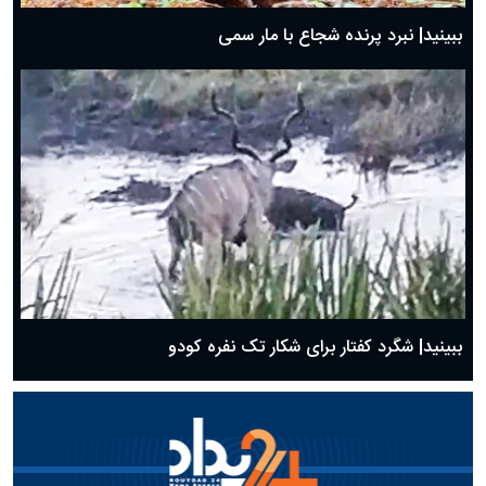
ببینید| نبرد پرنده شجاع با مار سمی
ببینید| شگرد کفتار برای شکار تک نفره کودو