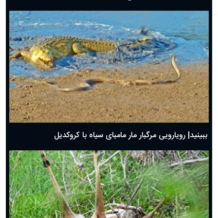
ببینید| رویارویی مرگبار مار مامبای سیاه با کروکدیل