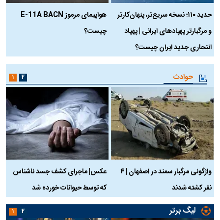
حدید ۱۱۰؛ نسخه سریع‌تر، پنهان‌کارتر
هواپیمای مرموز E-11A BACN
ف
و مرگبارتر پهپادهای ایرانی | پهپاد
چیست؟
م
انتحاری جدید ایران چیست؟
حوادث
۱
۲
واژگونی مرگبار سمند در اصفهان | ۴
عکس| ماجرای کشف جسد ناشناس
نفر کشته شدند
که توسط حیوانات خورده شد
گ
لیگ برتر
۱
۲