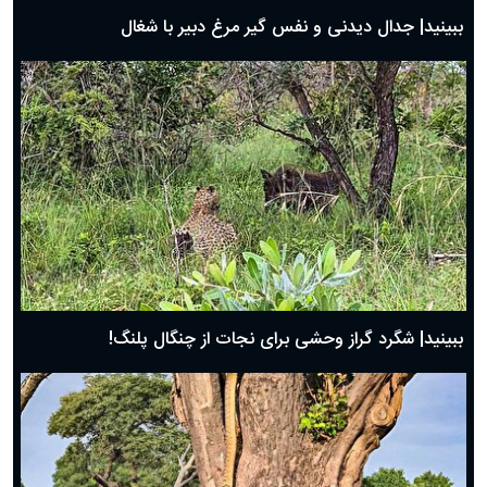
روز پدر ۱۴۰۴ چه روزی است؟
ببینید| جدال دیدنی و نفس گیر مرغ دبیر با شغال
ببینید| شگرد گراز وحشی برای نجات از چنگال پلنگ!