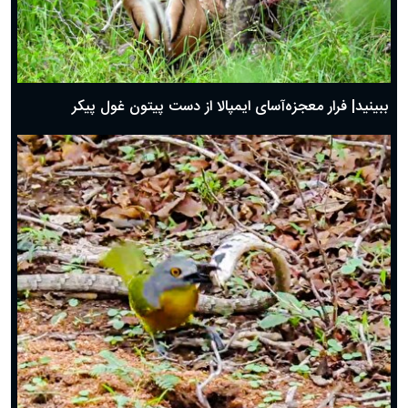
ببینید| فرار معجزه‌آسای ایمپالا از دست پیتون غول پیکر