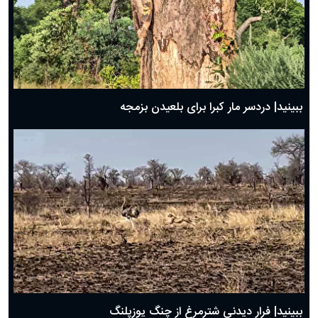
ببینید| دردسر مار کبرا برای بلعیدن بزمجه
ببینید| فرار دیدنی شترمرغ از چنگ یوزپلنگ