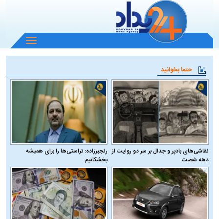
باز
و
بسته
حتما بخوانید
کردن
منو
نقاشی‌های بادپر و جدال بر سر دو روایت از
رنجبرزاده: تراستی‌ها را برای همیشه
دهه شصت
بخشکانیم