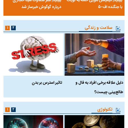
ببینید| انیمیشن لگویی حمله به کویت
ببینید| نظر متفاوت سینا حجازی
با جنگنده اف-۵
درباره گوگوش خبرساز شد
سلامت و زندگی
۱
۲
دلیل علاقه برخی افراد به فال و
تاثیر استرس بر بدن
ع
طالع‌بینی چیست؟
آ
تکنولوژی
۱
۲