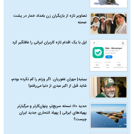
تصاویر تازه از بازیگران زن بامداد خمار در پشت
صحنه
اپل با یک اقدام تازه کاربران ایرانی را غافلگیر کرد
ببینید| مهران غفوریان: اگر وزنم را کم نکرده بودم،
شاید قبل از اکبر عبدی از دنیا می‌رفتم!
حدید ۱۱۰؛ نسخه سریع‌تر، پنهان‌کارتر و مرگبارتر
پهپادهای ایرانی | پهپاد انتحاری جدید ایران
چیست؟