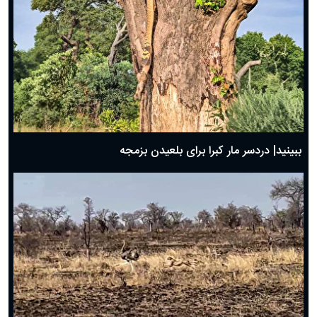
ببینید| دردسر مار کبرا برای بلعیدن بزمجه