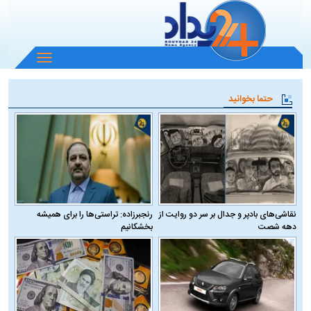
باز
و
بسته
حتما بخوانید
کردن
منو
نقاشی‌های بادپر و جدال بر سر دو روایت از
رنجبرزاده: تراستی‌ها را برای همیشه
دهه شصت
بخشکانیم