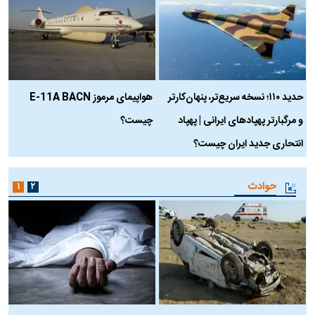
حدید ۱۱۰؛ نسخه سریع‌تر، پنهان‌کارتر
هواپیمای مرموز E-11A BACN
ف
و مرگبارتر پهپادهای ایرانی | پهپاد
چیست؟
م
انتحاری جدید ایران چیست؟
حوادث
۱
۲