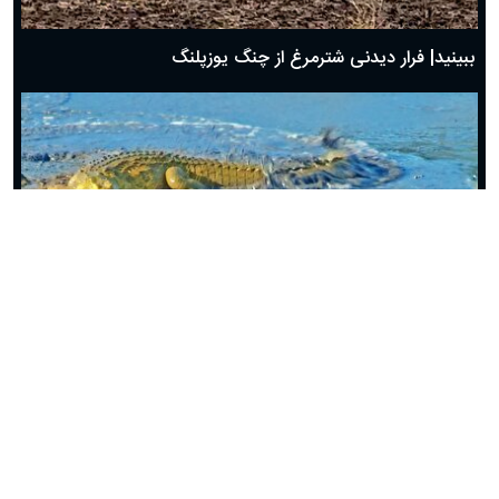
ببینید| فرار دیدنی شترمرغ از چنگ یوزپلنگ
ببینید| رویارویی مرگبار مار مامبای سیاه با کروکدیل