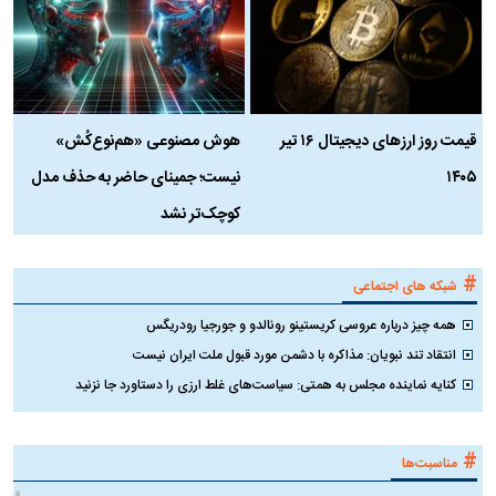
قیمت روز ارز‌های دیجیتال ۱۶ تیر
هوش مصنوعی «هم‌نوع‌کُش»
چ
۱۴۰۵
نیست؛ جمینای حاضر به حذف مدل
ک
کوچک‌تر نشد
#
شبکه های اجتماعی
همه چیز درباره عروسی کریستینو رونالدو و جورجیا رودریگس
انتقاد تند نبویان: مذاکره با دشمن مورد قبول ملت ایران نیست
کنایه نماینده مجلس به همتی: سیاست‌های غلط ارزی را دستاورد جا نزنید
#
مناسبت‌ها