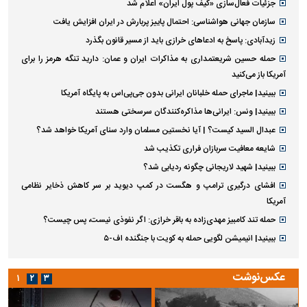
جزئیات فعال‌سازی «کیف پول ایران» اعلام شد
سازمان جهانی هواشناسی: احتمال پاییز پربارش در ایران افزایش یافت
زیدآبادی: پاسخ به ادعا‌های خرازی باید از مسیر قانون بگذرد
حمله حسین شریعتمداری به مذاکرات ایران و عمان: دارید تنگه هرمز را برای
آمریکا باز می‌کنید
ببینید| ماجرای حمله خلبانان ایرانی بدون جی‌پی‌اس به پایگاه آمریکا
ببینید| ونس: ایرانی‌ها مذاکره‌کنندگان سرسختی هستند
عبدال السید کیست؟ | آیا نخستین مسلمان وارد سنای آمریکا خواهد شد؟
شایعه معافیت سربازان فراری تکذیب شد
ببینید| شهید لاریجانی چگونه ردیابی شد؟
افشای درگیری ترامپ و هگست در کمپ دیوید بر سر کاهش ذخایر نظامی
آمریکا
حمله تند کامبیز مهدی‌زاده به باقر خرازی: اگر نفوذی نیست، پس چیست؟
ببینید| انیمیشن لگویی حمله به کویت با جنگنده اف-۵
عکس‌نوشت
۱
۲
۳