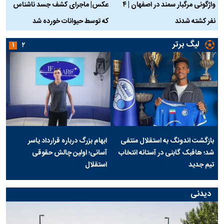
واژگونی مرگبار سمند در اصفهان | ۴
عکس| ماجرای کشف جسد ناشناس
نفر کشته شدند
که توسط حیوانات خورده شد
گ
لیگ برتر
۱
۲
بازگشت اندونگ به استقلال منتفی
ابهام بزرگ درباره قرارداد یاسر
شد؛ هافبک گابنی در آستانه انتخاب
آسانی؛ اولین چالش حقوقی
تیم جدید
استقلال
دیدنی