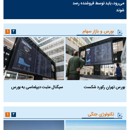
می‌رود، باید توسط فروشنده رصد
شوند
بورس و بازار سهام
۱
۲
بورس تهران رکورد شکست
سیگنال مثبت دیپلماسی به بورس
ب
تکنولوژی جنگی
۱
۲