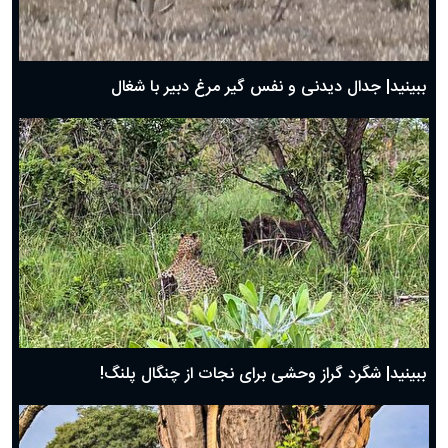
حضرت زینب(س) چگونه از دنیا رفت؟
بهترین پیامک تبریک روز پدر ۱۴۰۴؛ جملات زیبا و صمیمانه
روز پدر ۱۴۰۴ چه روزی است؟
ببینید| جدال دیدنی و نفس گیر مرغ دبیر با شغال
ببینید| شگرد گراز وحشی برای نجات از چنگال پلنگ!