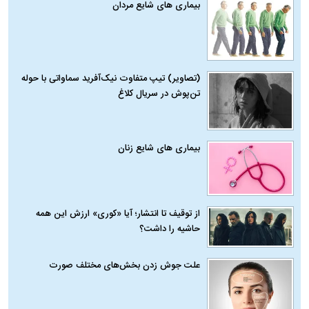
بیماری‌ های شایع مردان
(تصاویر) تیپ متفاوت نیک‌آفرید سماواتی با حوله
تن‌پوش در سریال کلاغ
بیماری‌ های شایع زنان
از توقیف تا انتشار؛ آیا «کوری» ارزش این همه
حاشیه را داشت؟
علت جوش زدن بخش‌های مختلف صورت