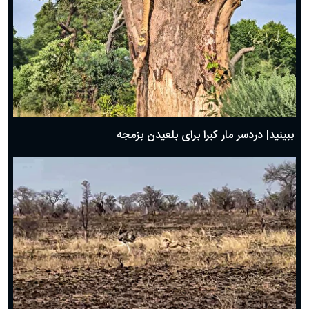
ببینید| دردسر مار کبرا برای بلعیدن بزمجه