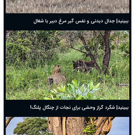
حضرت زینب(س) چگونه از دنیا رفت؟
بهترین پیامک تبریک روز پدر ۱۴۰۴؛ جملات زیبا و صمیمانه
روز پدر ۱۴۰۴ چه روزی است؟
ببینید| جدال دیدنی و نفس گیر مرغ دبیر با شغال
ببینید| شگرد گراز وحشی برای نجات از چنگال پلنگ!