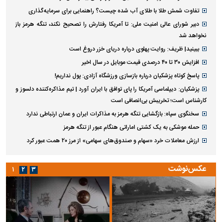
تفاوت شمش طلا با طلای آب شده چیست؟ راهنمایی برای سرمایه‌گذاری
دبیر شورای عالی امنیت ملی: تا آمریکا رفتارش را تصحیح نکند، تنگه هرمز باز
نخواهد شد
ببینید| ظریف: روایت پهلوی درباره دریای خزر دروغ است
افزایش ۳۰ تا ۴۰ درصدی قیمت موبایل در سال اخیر
پاسخ کوتاه پزشکیان درباره بازسازی ورزشگاه آزادی: پول نداریم!
پزشکیان: دیپلماسی آمریکا را پای توافق با ایران آورد | تیم مذاکره‌کننده دلسوز و
کارشناس است؛ تخریبش بی‌انصافی است
سخنگوی سپاه: بازگشایی تنگه هرمز به مذاکرات ایران و عمان ارتباطی ندارد
حمله موشکی به یک کشتی اماراتی هنگام عبور از تنگه هرمز
ارزش معاملات خرد «سهام و صندوق‌های سهامی» از مرز ۲۰ همت عبور کرد
عکس‌نوشت
۱
۲
۳