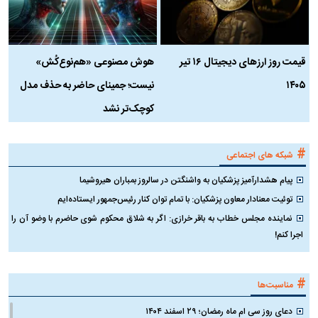
قیمت روز ارز‌های دیجیتال ۱۶ تیر
هوش مصنوعی «هم‌نوع‌کُش»
چ
۱۴۰۵
نیست؛ جمینای حاضر به حذف مدل
ک
کوچک‌تر نشد
#
شبکه های اجتماعی
پیام هشدارآمیز پزشکیان به واشنگتن در سالروز بمباران هیروشیما
توئیت معنادار معاون پزشکیان: با تمام توان کنار رئیس‌جمهور ایستاده‌ایم
نماینده مجلس خطاب به باقر خرازی: اگر به شلاق محکوم شوی حاضرم با وضو آن را
اجرا کنم!
#
مناسبت‌ها
دعای روز سی ام ماه رمضان؛ ۲۹ اسفند ۱۴۰۴