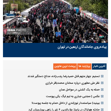
پیاده‌روی جاماندگان اربعین در تهران
آخرین اخبار
پربازدید ها
پربحث ترین عناوین
تسنیم: چهار متهم قتل حمیدرضا رجب‌زاده، مداح دستگیر شدند
نظر علی مطهری درباره سخنان محمدباقر خرازی
حمله به یک کشتی در سواحل عمان
عکس | مجتبی جباری به تیم لیگ یکی پیوست
ببینید| سیاستمدار نیوزلندی از داخل حمام به جلسه پیوست!
حادثه هولناک در پاساژ علاءالدین ۶ نفر را راهی بیمارستان کرد