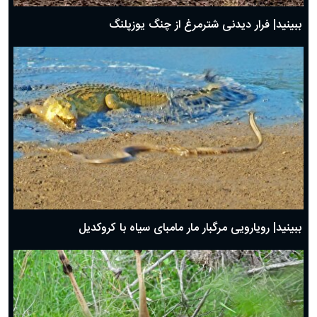
ببینید| فرار دیدنی شترمرغ از چنگ یوزپلنگ
ببینید| رویارویی مرگبار مار مامبای سیاه با کروکدیل