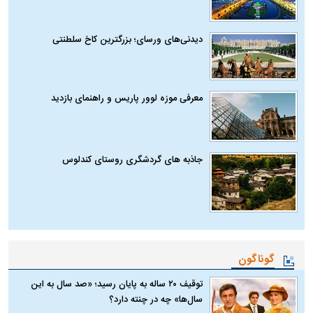
دیدنی‌های ورسای؛ بزرگترین کاخ سلطنتی
معرفی موزه لوور پاریس و راهنمای بازدید
جاذبه های گردشگری روستای کندلوس
گوناگون
توقیف ۲۰ ساله به پایان رسید؛ «صد سال به این
سال‌ها» چه در چنته دارد؟