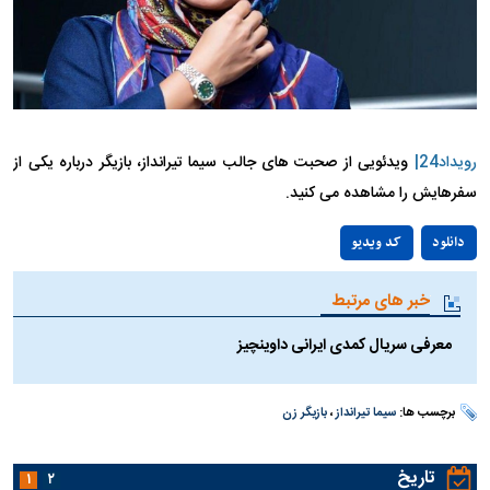
رویداد24|
ویدئویی از صحبت های جالب سیما تیرانداز، بازیگر درباره یکی از
سفرهایش را مشاهده می کنید.
Play
دانلود
کد ویدیو
Video
خبر های مرتبط
معرفی سریال کمدی ایرانی داوینچیز
برچسب ها:
سیما تیرانداز
،
بازیگر زن
تاریخ
۱
۲