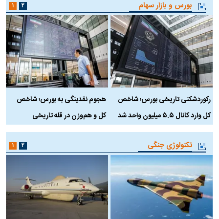
بورس و بازار سهام
۱
۲
رکوردشکنی تاریخی بورس؛ شاخص
هجوم نقدینگی به بورس؛ شاخص
ب
کل وارد کانال ۵.۵ میلیون واحد شد
کل و هم‌وزن در قله تاریخی
تکنولوژی جنگی
۱
۲