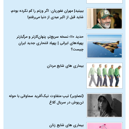
ببینید| مهران غفوریان: اگر وزنم را کم نکرده بودم،
شاید قبل از اکبر عبدی از دنیا می‌رفتم!
حدید ۱۱۰؛ نسخه سریع‌تر، پنهان‌کارتر و مرگبارتر
پهپادهای ایرانی | پهپاد انتحاری جدید ایران
چیست؟
بیماری‌ های شایع مردان
(تصاویر) تیپ متفاوت نیک‌آفرید سماواتی با حوله
تن‌پوش در سریال کلاغ
بیماری‌ های شایع زنان