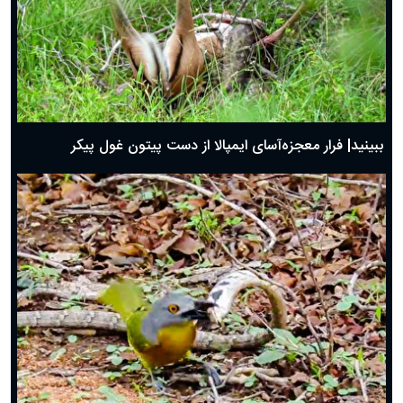
ببینید| فرار معجزه‌آسای ایمپالا از دست پیتون غول پیکر