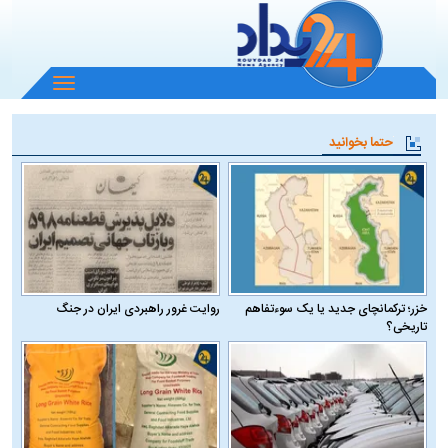
باز
و
بسته
حتما بخوانید
کردن
منو
خزر؛ ترکمانچای جدید یا یک سوءتفاهم
روایت غرور راهبردی ایران در جنگ
تاریخی؟