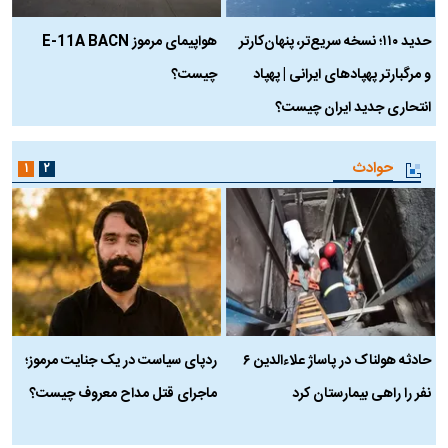
حدید ۱۱۰؛ نسخه سریع‌تر، پنهان‌کارتر
هواپیمای مرموز E-11A BACN
ف
و مرگبارتر پهپادهای ایرانی | پهپاد
چیست؟
م
انتحاری جدید ایران چیست؟
حوادث
۱
۲
حادثه هولناک در پاساژ علاءالدین ۶
ردپای سیاست در یک جنایت مرموز؛
ج
نفر را راهی بیمارستان کرد
ماجرای قتل مداح معروف چیست؟
ب
ج