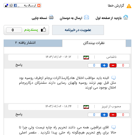
گزارش خطا
بازدید از صفحه اول
ارسال به دوستان
نسخه چاپی
عضویت در خبرنامه
0
انتشار یافته:
۲
نظرات بینندگان
ناشناس
|
|
۱۶:۱۲ - ۱۴۰۳/۰۷/۰۶
پاسخ
0
0
البته باید مواظب اخلال هادرکارمذاکرات برجام ازطرف روسیه بود
مثل قبل بهم نزنند روسیه وکهیان رسایی دارند مشترکان درکاربرجام
اخلال بوجود می اورند
محبوب از تبریز
|
|
۱۸:۲۴ - ۱۴۰۳/۰۷/۰۶
پاسخ
0
0
اقای عراقچی همه می دانند تحریم راه چاره نیست ولی چرا تا
حالا برای رفع تحریم هیچگونه راه حلی پیدا نکردید . مقصر اصلی