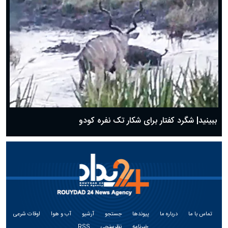
ببینید| شگرد کفتار برای شکار تک نفره کودو
تماس با ما
درباره ما
پیوندها
جستجو
آرشیو
آب و هوا
اوقات شرعی
خبرنامه
نظرسنجی
RSS