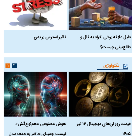
دلیل علاقه برخی افراد به فال و
تاثیر استرس بر بدن
ع
طالع‌بینی چیست؟
آ
تکنولوژی
۱
۲
قیمت روز ارز‌های دیجیتال ۱۶ تیر
هوش مصنوعی «هم‌نوع‌کُش»
چ
۱۴۰۵
نیست؛ جمینای حاضر به حذف مدل
ک