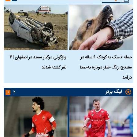
حمله ۶ سگ به کودک ۹ ساله در
واژگونی مرگبار سمند در اصفهان | ۴
ع
سنندج؛ زنگ خطر دوباره به صدا
نفر کشته شدند
ک
درآمد
لیگ برتر
۱
۲