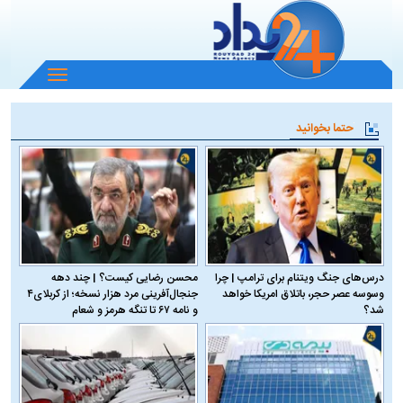
باز
و
بسته
حتما بخوانید
کردن
منو
درس‌های جنگ ویتنام برای ترامپ | چرا
محسن رضایی کیست؟ | چند دهه
وسوسه عصر حجر، باتلاق امریکا خواهد
جنجال‌آفرینی مرد هزار نسخه؛ از کربلای۴
شد؟
و نامه ۶۷ تا تنگه هرمز و شعام