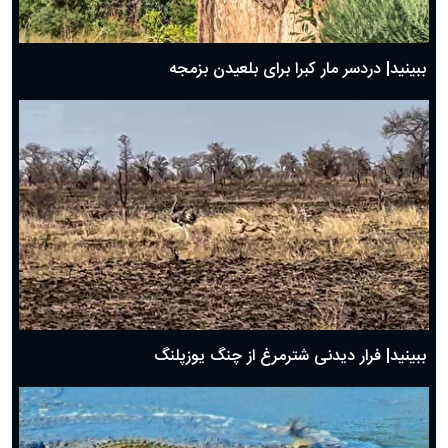
ببینید| دردسر مار کبرا برای بلعیدن بزمجه
ببینید| فرار دیدنی شترمرغ از چنگ یوزپلنگ