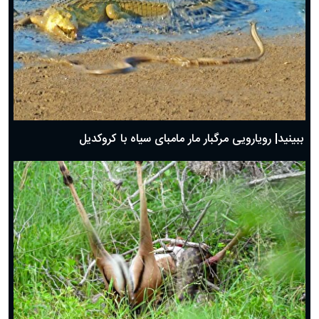
ببینید| رویارویی مرگبار مار مامبای سیاه با کروکدیل