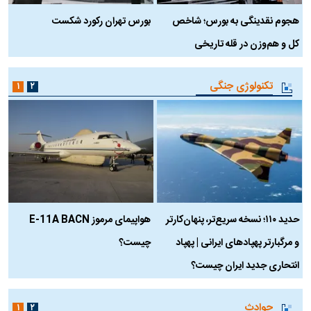
هجوم نقدینگی به بورس؛ شاخص
بورس تهران رکورد شکست
س
کل و هم‌وزن در قله تاریخی
تکنولوژی جنگی
۱
۲
حدید ۱۱۰؛ نسخه سریع‌تر، پنهان‌کارتر
هواپیمای مرموز E-11A BACN
ف
و مرگبارتر پهپادهای ایرانی | پهپاد
چیست؟
م
انتحاری جدید ایران چیست؟
حوادث
۱
۲