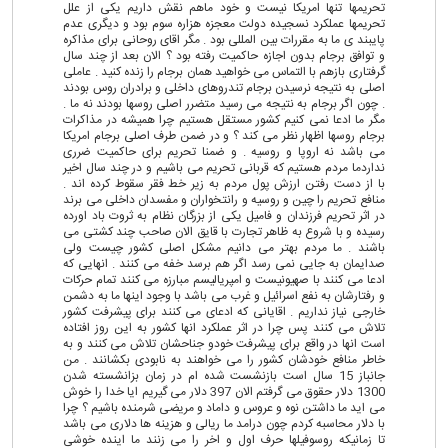
تحریمها تنها امریکا نیست و خود ماهم نقش داریم یکی از علل
تحریمها عملکرد نسجیده دولت معجزه هزاره سوم بود و دیگری عدم
پایبند ی ما به مقررات بین المللی بود . مگر اقای روحانی برای مذاکره
و توافق برجام بدون اجازه حاکمیت رفته بود ؟ الان بعد از چند سال
گرفتاری بازهم با التماس می خواهید همان برجام را زنده کنید . عاملی
اصلی به نتیجه نرسیدن برجام تندروهای داخلی و برادران روس بودند
. چون اگر برجام به نتیجه می رسید متضرر اصلی روسها بودند نه ما .
مگر ما ادعا نمی کنیم کشور مستقل هستیم چرا همیشه در مذاکرات
برجام روسها اظهار نظر می کند ؟ و در ضمن طرف اصلی برجام امریکا
می باشد نه اروپا و روسیه . و ضمنا تحریم برای حاکمیت ضرری
نداردما مردم هستیم که قربانی تحریم می باشیم و در چند سال اخیر
با از دست رفتن ارزش پول مردم به زیر خط فقر سقوط کرده اند .
منافع تحریم را چین و روسیه و رانتخواران و مفسدان داخلی می برند
در اثر تحریم فرزندان و فامیل یکی از بزرگان نظام به ثروت باد اورده
رسیده و با شروع به ظاهر تجارت با قایق الان صاحب چند کشتی می
باشند . ما مردم بهتر می دانیم مشکل اصلی کشور چیست ولی
صدایمان به جایی نمی رسد اگر هم برسد خفه می کنند . انهایی که
ادعا می کنند با صهیونیست و امپریالیسم مبارزه می کنند تمام حرکات
و رفتارشان به نفع اسرائیل و غرب می باشد با وجود اینها ما به دشمن
خارجی نیاز نداریم . اقایانی که ادعای می کنند برای پیشرفت کشور
تلاش می کنند پس چرا در اثر عملکرد انها کشور به این روز افتاده
است انها در واقع برای پیشرفت خودو جناحشان تلاش می کنند و به
خاطر منافع خودشان کشور را می خواهند به نابودی بکشانند . من
جانباز 15 سال است بازنشست شده ام در زمان بزانشسته شدن
1300 دلار حقوق می گرفتم الان 397 دلار می گیریم ایا خدا را خوش
می اید ما داشتن نوه و عروس و داماد و مریضی شرمنده باشیم ؟ چرا
با دلار محاسبه کردم چون درامد ما ریالی و هزینه ها دلاری می باشد
تا زمانیکه روسوفیلها حرف اول و اخر را می زنند ما اینده خوشی