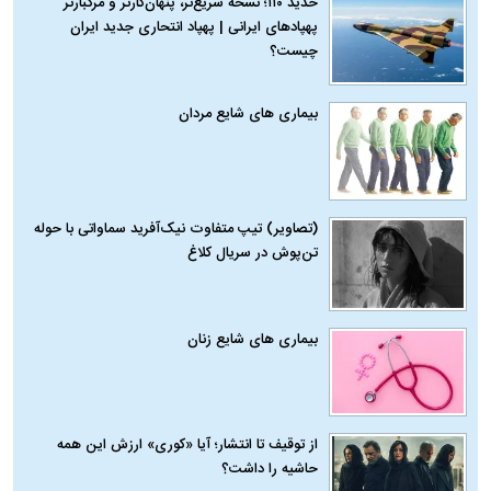
حدید ۱۱۰؛ نسخه سریع‌تر، پنهان‌کارتر و مرگبارتر
پهپادهای ایرانی | پهپاد انتحاری جدید ایران
چیست؟
بیماری‌ های شایع مردان
(تصاویر) تیپ متفاوت نیک‌آفرید سماواتی با حوله
تن‌پوش در سریال کلاغ
بیماری‌ های شایع زنان
از توقیف تا انتشار؛ آیا «کوری» ارزش این همه
حاشیه را داشت؟