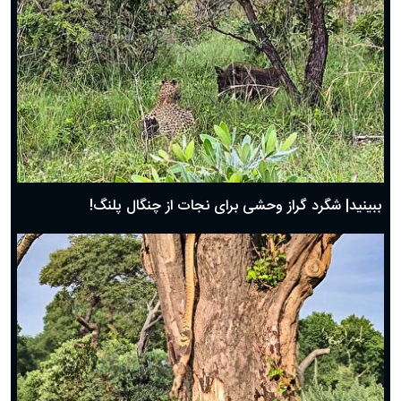
ببینید| شگرد گراز وحشی برای نجات از چنگال پلنگ!