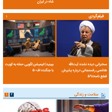
شاه در ایران
فیلم‌گردی
۱
سخنرانی دیده نشده آیت‌الله
ببینید| انیمیشن لگویی حمله به کویت
هاشمی رفسنجانی درباره پذیرش
با جنگنده اف-۵
قطع نامه۵۹۸
سلامت و زندگی
۱
۲