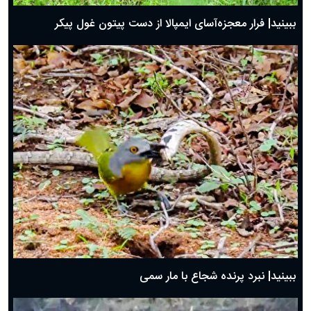
ببینید| فرار معجزه‌آسای ایمپالا از دست پیتون غول پیکر
ببینید| نبرد پرنده شجاع با مار سمی