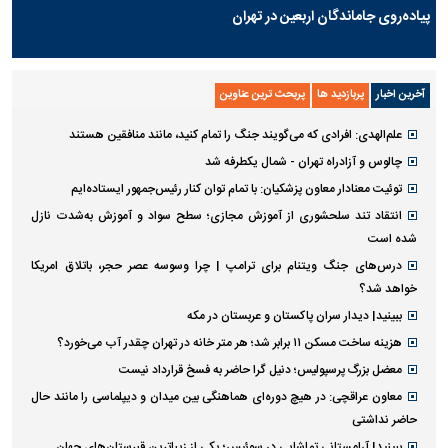
پیاده‌روی جاماندگان اربعین در تهران
آخرین اخبار
پربازدید ها
پربحث ترین عناوین
علم‌الهدی: افرادی که می‌گویند جنگ را تمام کنید، مانند منافقین هستند
چالوس و آزادراه تهران - شمال یکطرفه شد
توئیت معنادار معاون پزشکیان: با تمام توان کنار رئیس‌جمهور ایستاده‌ایم
انتقاد تند سلحشوری از آموزش مجازی؛ سطح سواد و آموزش به‌شدت نازل
شده است
درس‌های جنگ ویتنام برای ترامپ | چرا وسوسه عصر حجر، باتلاق امریکا
خواهد شد؟
ببینید| دیدار سران پاکستان و عربستان در مکه
هزینه ساخت مسکن ۱۱ برابر شد؛ هر متر خانه در تهران چقدر آب می‌خورد؟
معضل بزرگ پرسپولیس؛ دنیل گرا حاضر به فسخ قرارداد نیست
معاون عراقچی: در هیچ دوره‌ای هماهنگی بین میدان و دیپلماسی را مانند حال
حاضر نداشتی
ببینید| آرامستانی تماشایی در سوئیس؛ یکی از زیباترین قبرستان‌های جهان