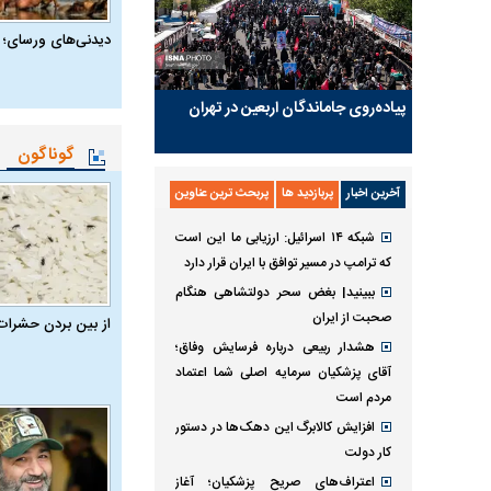
دیدنی‌های ورسای؛ 
پیاده‌روی جاماندگان اربعین در تهران
گوناگون
آخرین اخبار
پربازدید ها
پربحث ترین عناوین
شبکه ۱۴ اسرائیل: ارزیابی ما این است
که ترامپ در مسیر توافق با ایران قرار دارد
ببینید| بغض سحر دولتشاهی هنگام
صحبت از ایران
از بین بردن حشرات
هشدار ربیعی درباره فرسایش وفاق؛
آقای پزشکیان سرمایه اصلی شما اعتماد
مردم است
افزایش کالابرگ این دهک‌ها در دستور
کار دولت
اعتراف‌های صریح پزشکیان؛ آغاز