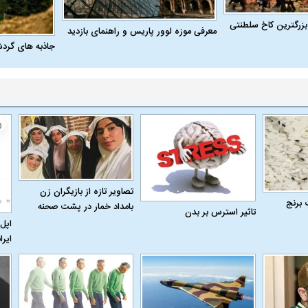
بزرگترین کاخ سلطنتی
معرفی موزه لوور پاریس و راهنمای بازدید
جاذبه های گرد
تصاویر تازه از بازیگران زن
 برنج
بامداد خمار در پشت صحنه
تاثیر استرس بر بدن
اپل 
ایرا