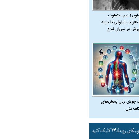
اویر) تیپ متفاوت
‌آفرید سماواتی با حوله
پوش در سریال کلاغ
 جوش زدن بخش‌های
لف بدن