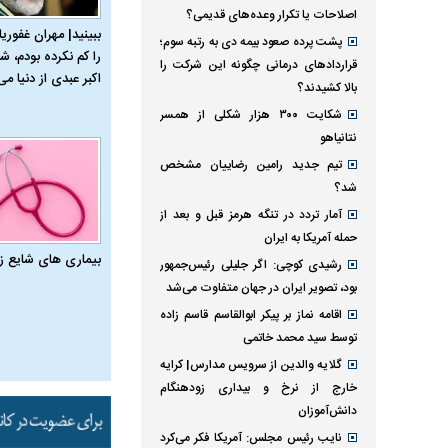
اصلاحات یا تکرار وعده‌های قدیمی؟
ببینید| مهران غفوریا
پشت پرده صعود بیمه دی به رتبه سوم؛
را کم نکرده بودم، شا
قراردادهای درمانی چگونه این شرکت را
اکبر عبدی از دنیا می‌
بالا کشیدند؟
شکایت ۳۰۰ هزار شکلی از همسر
نتانیاهو
تیم جدید رامین رضاییان مشخص
شد؟
آمار تردد در تنگه هرمز قبل و بعد از
حمله آمریکا به ایران
بیماری‌ های شایع ز
رشیدی کوچی: اگر جلیلی رئیس‌جمهور
بود، تصویر ایران در جهان متفاوت می‌شد
اقامه نماز بر پیکر ابوالقاسم قاسم زاده
توسط سید محمد خاتمی
گلایه والدین از سرویس مدارس| کرایه
خارج از نرخ و بیداری زودهنگام
دانش‌آموزان
نایب رئیس مجلس: آمریکا فکر می‌کرد