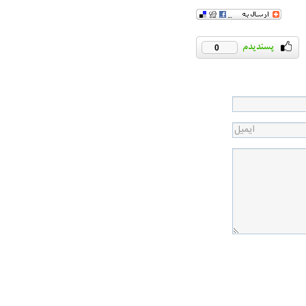
0
در دوران قاجار چگونه
مردی که سر خم نکرد؟ | غلامرضا تختی و
مرصاد و ال
حکومت پهلوی