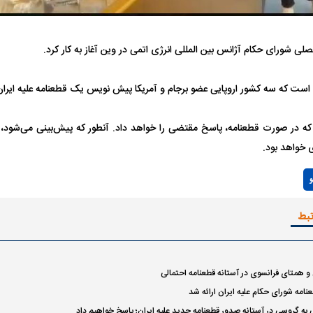
 شورای حکام آژانس بین المللی انرژی اتمی در وین آغاز به کار کرد.
ت که سه کشور اروپایی عضو برجام و آمریکا پیش نویس یک قطعنامه علیه ایران را 
فضاپیمای «استارشیپ» ایلان ماسک
حدید ۱۱۰؛ نسخ
ه که در صورت قطعنامه، پاسخ مقتضی را خواهد داد. آنطور که پیش‌بینی می‌شود،
چیست؟
مرگبارتر پهپادهای ا
 خواهد بود.
جدید ایران چیست
Play
و
Video
تبط
 و همتای فرانسوی در آستانه قطعنامه احتمالی
امه شورای حکام علیه ایران ارائه شد
به گروسی در آستانه صدور قطعنامه جدید علیه ایران؛ پاسخ خواهیم داد