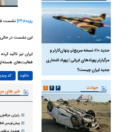
رویداد۲۴|
نشست فصلی
این نشست در حالی اس
 ماسک
حدید ۱۱۰؛ نسخه سریع‌تر، پنهان‌کارتر و
هواپیمای مرموز E-11A BACN چیست؟
ایران نیز تاکید کرد
مرگبارتر پهپادهای ایرانی | پهپاد انتحاری
فعالیت‌های هسته‌ای
جدید ایران چیست؟
دانلود
کد ویدی
حوادث
۱
۲
۳
خبر های مر
رایزنی عراقچی
پیش‌نویس قطعن
هشدار عراقچی 