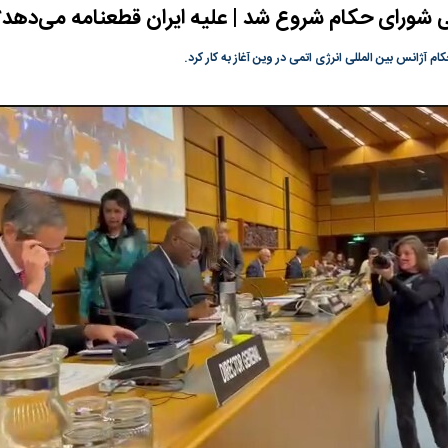
رای حکام شروع شد | علیه ایران قطعنامه می‌دهد؟
گونی رژیم و
مطالعه رفتار هیستریک صدا و سیما علیه
در وزارت نفت «ر
بیر نشد؟ | پشت
کمپین نه به اعدام
پاسخگویی احساس 
ژانس بین المللی انرژی اتمی در وین آغاز به کار کرد.
ه تجارت پهپاد‌ ۱۵۰۰ دلاری که
نفت وزیر است و ت
حساب آنها می‌رود
رصد شوند
به بورس
پرواز ۱۰۰ هزار واحدی شاخص کل بورس
بورس تهران رکور