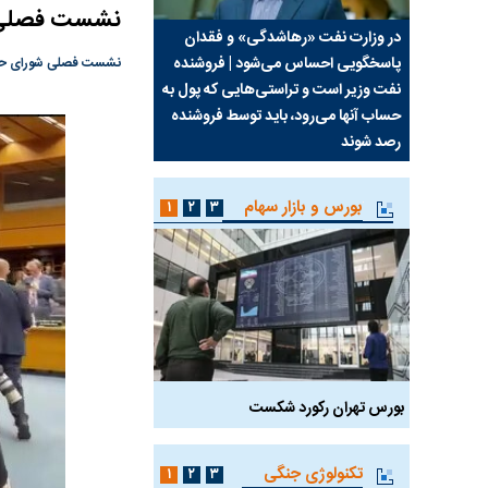
نشست فصلی شو
سیما علیه
در وزارت نفت «رهاشدگی» و فقدان
چرا رویای آمریکایی سرن
پاسخگویی احساس می‌شود | فروشنده
نابودی محور مقاومت تع
نشست فصلی شورای حکام آ
نفت وزیر است و تراستی‌هایی که پول به
پرد
حساب آنها می‌رود، باید توسط فروشنده
واشنگتن را زمین زد
رصد شوند
بورس و بازار سهام
۱
۲
۳
بورس تهران رکورد شکست
سیگنال مثبت دیپلماسی 
تکنولوژی جنگی
۱
۲
۳