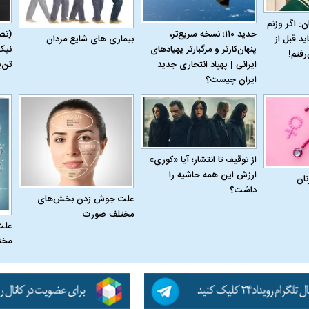
ن: اگر وزنم
حدید ۱۱۰؛ نسخه سریع‌تر،
(تص
بیماری‌ های شایع مردان
ید قبل از
پنهان‌کارتر و مرگبارتر پهپادهای
نیک
رفتم!
ایرانی | پهپاد انتحاری جدید
تن‌
ایران چیست؟
از توقیف تا انتشار؛ آیا «کوری»
ارزش این همه حاشیه را
نان
داشت؟
علت جوش زدن بخش‌های
مختلف صورت
علت
مخت