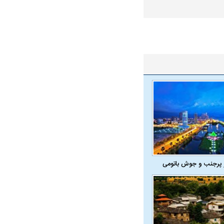
واژگونی مرگبار سمند در اصفهان | ۴ نفر
عکس| ماجرای کشف جسد ناشناس که
توسط حیوانات خورده شد
ار سه خرید کلیدی
پیشنهاد ۱۳۲میلیاردی رامین رضاییان به
بازگشت اندو
استقلال
هافبک گابنی
 پرجنب و جوش باتومی