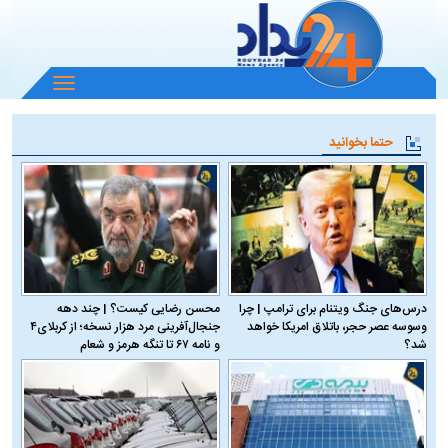
باز
و
بسته
حتما بخوانید
کردن
منو
درس‌های جنگ ویتنام برای ترامپ | چرا
محسن رضایی کیست؟ | چند دهه
وسوسه عصر حجر، باتلاق امریکا خواهد
جنجال‌آفرینی مرد هزار نسخه؛ از کربلای۴
شد؟
و نامه ۶۷ تا تنگه هرمز و شعام