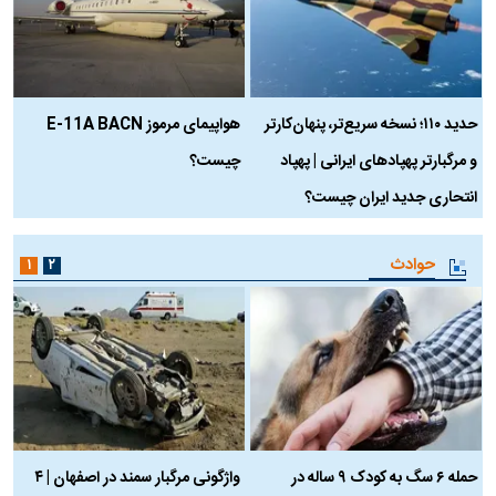
حدید ۱۱۰؛ نسخه سریع‌تر، پنهان‌کارتر
هواپیمای مرموز E-11A BACN
ف
و مرگبارتر پهپادهای ایرانی | پهپاد
چیست؟
م
انتحاری جدید ایران چیست؟
حوادث
۱
۲
حمله ۶ سگ به کودک ۹ ساله در
واژگونی مرگبار سمند در اصفهان | ۴
ع