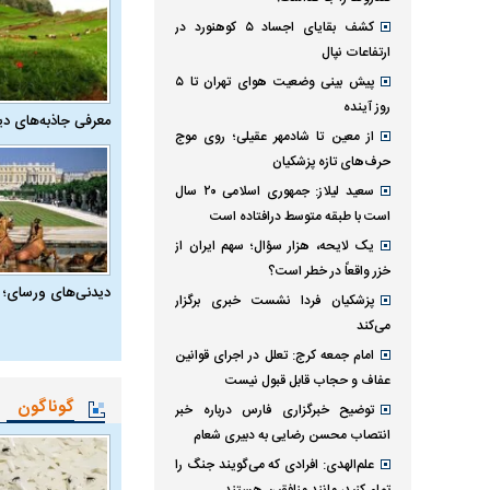
کشف بقایای اجساد ۵ کوهنورد در
ارتفاعات نپال
پیش بینی وضعیت هوای تهران تا ۵
روز آینده
معرفی جاذبه‌های دی
از معین تا شادمهر عقیلی؛ روی موج
حرف‌های تازه پزشکیان
سعید لیلاز: جمهوری اسلامی ۲۰ سال
است با طبقه متوسط درافتاده است
یک لایحه، هزار سؤال؛ سهم ایران از
خزر واقعاً در خطر است؟
دیدنی‌های ورسای؛ 
پزشکیان فردا نشست خبری برگزار
می‌کند
امام جمعه کرج: تعلل در اجرای قوانین
عفاف و حجاب قابل قبول نیست
گوناگون
توضیح خبرگزاری فارس درباره خبر
انتصاب محسن رضایی به دبیری شعام
علم‌الهدی: افرادی که می‌گویند جنگ را