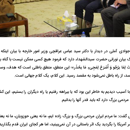
وادی آملی در دیدار با دکتر سید عباس عراقچی وزیر امور خارجه با بیان اینک
فضاپیمای «استارشیپ» ایلان ماسک
حدید ۱۱۰؛ نسخ
ک بیان نورانی حضرت سیدالشهداء دارد که فرمود هیچ کسی ممکن نیست با گناه به مقصد
نَ أَفْوَتَ لِمَا یرْجُو وَ أَسْرَعَ لِمَجِی‌ءِ مَا یحْذَر»؛ این منطق، منطق باطلی است که هدف
چیست؟
مرگبارتر پهپادهای ا
، از راه باطل نمی‌شود به مقصد رسید. این کلام، یک کلام جهانی است.
جدید ایران چیست
 آسیب دیدیم به خاطر این بود که یا بیراهه رفتیم یا راه دیگران را بستیم، این کشور
دمی بزرگ دارد که باید قدر آنها را بدانیم.
 گفت: ما مردم ایران مردمی بزرگ و بزرگ زاده ایم، ما نه یعنی حوزویان، ما نه یع
ر آمریکا را بگردید یک اثر باستانی در آن نمی‌بینید، اما هر کجای ایران قدم بگذارید