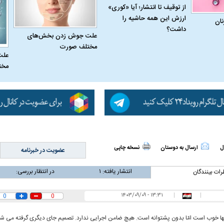
از توقیف تا انتشار؛ آیا «کوری»
ارزش این همه حاشیه را
نان
داشت؟
علت جوش زدن بخش‌های
مختلف صورت
علت
له به کویت با
سخنرانی دیده نشده آیت‌الله هاشمی
ببینید| انیمیشن لگ
مخت
رفسنجانی درباره پذیرش قطع نامه۵۹۸
جنگنده اف-۵
ل
ارسال به دوستان
نسخه چاپی
عضویت در خبرنامه
انتشار یافته:
۱
در انتظار بررسی:
رات بینندگان
علت تنگی نفس و راه های درمان آن
دلیل علاقه برخی اف
۱۳:۳۱ - ۱۴۰۳/۰۹/۰۹
|
|
0
0
چیست؟
ا خوب است امّا بدون پشتوانه است. هیچ ضامن اجرایی ندارد. تصمیم جای دیگری گرفته می شو