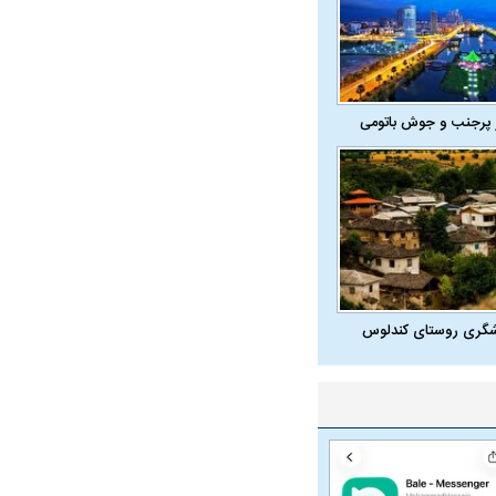
 پرجنب و جوش باتومی
شگری روستای کندلوس