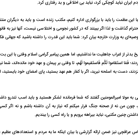
ردم ایران نباید کوچکی کرد، نباید بی اخلاقی و بد رفتاری کرد.
 این عظمت را باید با بزرگواری اداره کنیم، مکتب زنده است و باید به دیگران منتق
واژگونی مرگبار سمند در اصفهان | ۴ نفر
عکس| ماجرای کشف جسد ناشناس که
حترام گذاشت و لذا اگر ببینند که در کشور نجومی و اختلاسی نیست، آنها نیز به قانو
توسط حیوانات خورده شد
زنگ خطر دوباره به
وصیه‌ای به وزارت خارجه بیان کرد: شما باید این قدرت را داشته باشید که جهانی فک
یخ بدتر از اعراب جاهلیت ما نداشتیم، اما همین پیامبر گرامی اسلام وقتی با این بت
 فَمَا استَقاموا لَکُم فَاستَقیموا لَهُم، تا وقتی بر پیمان و عهد خود مانده‌اند، شما نی
ند، دست به اسلحه نبرید، اگر با کفار هم عهد بستید، پای امضای خود بایستید،
به مولا امیرالمومنین گفتند که شما فرمانده لشکر هستید و باید اسب تندرو داشت
وان پرسپولیس
پیشنهاد ۱۳۲میلیاردی رامین رضاییان به
بازگشت اندونگ به
استقلال
هافبک گابنی در آس
، چون من نه از صحنه جنگ فرار میکنم که نیاز به آن داشته باشم و نه اگر کسی 
داشتن چنین مکتبی، نباید بیراهه برویم و یا راه کسی را ببندیم.
باس عراقچی نیز ضمن ارائه گزارشی با بیان اینکه ما به مردم و استعداد‌های عظیم