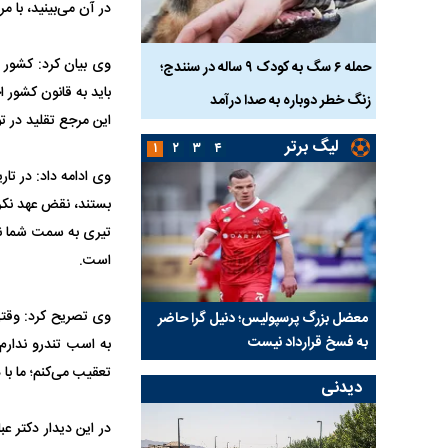
در آن می‌بینید، با م
وی بیان کرد: کشور با
ناس که
حمله ۶ سگ به کودک ۹ ساله در سنندج؛
باید به قانون کشور ا
زنگ خطر دوباره به صدا درآمد
کشته شدند
این مرجع تقلید در ت
لیگ برتر
۱
۲
۳
۴
وی ادامه داد: در تار
بستند، نقض عهد نکردند؛
تیری به سمت شما نزد
است.
وی تصریح کرد: وقتی 
نتفی شد؛
معضل بزرگ پرسپولیس؛ دنیل گرا حاضر
مقصد احتمالی مدافع ج
ب تیم جدید
به فسخ قرارداد نیست
مشخص شد
به اسب تندرو ندارم
تعقیب می‌کنم؛ ما با 
دیدنی
در این دیدار دکتر ع