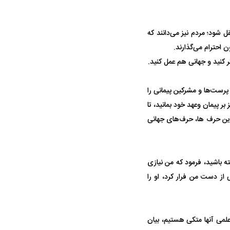
ل شود؛ مردم نیز می‌دانند که
حمله ۶ سگ به کودک ۹ ساله در سنندج؛
واژگونی مرگبار سمند در اصفهان | ۴ نفر
ن احترام می‌گذارند.
 صدا درآمد
کشته شدند
ر کنید و جهانی هم عمل کنید.
 پرست‌ها و مشرکین پیمانی را
ز بر پیمان وعهد خود بمانید، تا
 این حرف ها، حرف‌های جهانی
ه باشید، فرمود که من نیازی
 استقلال منتفی شد؛
معضل بزرگ پرسپولیس؛ دنیل گرا حاضر
مقصد احتما
تانه انتخاب تیم جدید
به فسخ قرارداد نیست
مشخص شد
از دست من فرار کرد، او را
 علمی آنها متکی هستیم، بیان