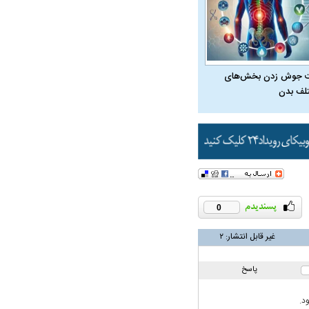
 جوش زدن بخش‌های
ویی حمله به کویت با
لف بدن
0
غیر قابل انتشار:
۲
راد به فال و طالع‌بینی
تاثیر استرس بر بدن
پاسخ
د.