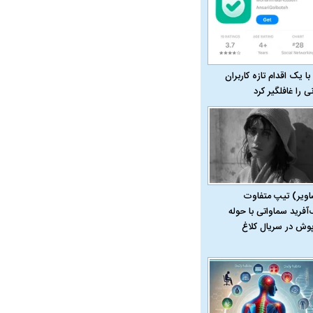
با یک اقدام تازه کاربران
نی را غافلگیر کرد
اویر) تیپ متفاوت
‌آفرید سماواتی با حوله
پوش در سریال کلاغ
در دوران قاجار چگونه
مردی که سر خم نکرد؟ | غلامرضا تختی و
مرصاد و ال
حکومت پهلوی