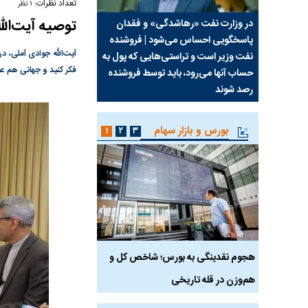
تعداد نظرات:
۱ نظر
توصیه آیت‌الل
سیما علیه
در وزارت نفت «رهاشدگی» و فقدان
چرا رویای آمریکایی سرن
پاسخگویی احساس می‌شود | فروشنده
نابودی محور مقاومت تع
آیت‌الله جوادی آملی، د
نفت وزیر است و تراستی‌هایی که پول به
پرد
فکر کنید و جهانی هم عم
حساب آنها می‌رود، باید توسط فروشنده
واشنگتن را زمین زد
رصد شوند
بورس و بازار سهام
۱
۲
۳
رس
هجوم نقدینگی به بورس؛ شاخص کل و
بورس تهران رکورد شکس
هم‌وزن در قله تاریخی