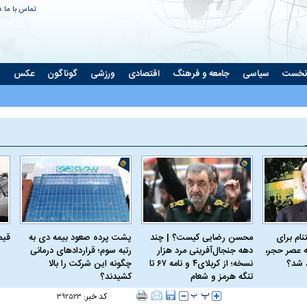
تماس با ما
د
نخست
سیاسی
جامعه و فرهنگ
اقتصادی
ورزشی
گوناگون
عکس
ت
ام برای
محسن رضایی کیست؟ | چند
پشت پرده صعود بیمه دی به
قیمت 
 عصر حجر،
دهه جنجال‌آفرینی مرد هزار
رتبه سوم؛ قراردادهای درمانی
د شد؟
نسخه؛ از کربلای۴ و نامه ۶۷ تا
چگونه این شرکت را بالا
تنگه هرمز و شعام
کشیدند؟
کد خبر:
۳۹۲۵۲۳