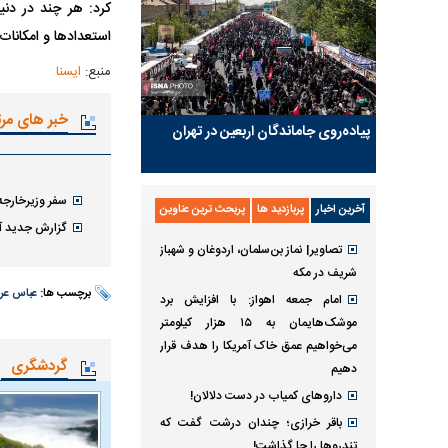
کرد: هر چند در دنی
استعداد‌ها و امکانا
منبع:
ایسنا
خبر های مر
پیاده‌روی جاماندگان اربعین در تهران
سفر وزیرخارجه 
آخرین اخبار
پربازدید ها
پربحث ترین عناوین
گزارش جدید آژ
تصاویر| نماز بن‌سلمان، اردوغان و شهباز
شریف در مکه
برچسب ها:
عباس عر
امام‌ جمعه اهواز: با افزایش برد
موشک‌هایمان به ۱۵ هزار کیلومتر
می‌خواهیم عمق خاک آمریکا را هدف قرار
گردشگری
دهیم
داروهای کمیاب در دست دلالان!
باقر خرازی؛ چندان درشت گفت که
تندروها را جا گذاشت!