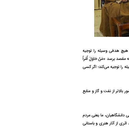
ه هیچ هدفی وسیله را توجیه
ه سریع‌تر، پنهان‌کارتر و
 برسد «مَنْ حَاوَلَ أَمْراً
هواپیمای مرموز E-11A BACN چیست؟
، وسیله را توجیه می‌کند؛ اگر کسی
یرانی | پهپاد انتحاری
؟
 بالاتر از نفت و گاز و منابع
نی دانشگاهیان، ما یعنی مردم
 اثری از آثار هنری و باستانی