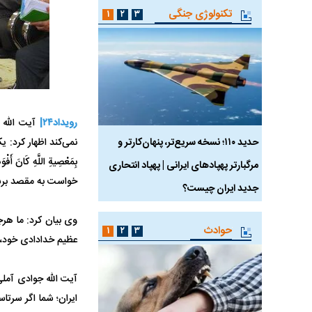
تکنولوژی جنگی
۱
۲
۳
رویداد۲۴|
آیت الله ج
 ماسک
حدید ۱۱۰؛ نسخه سریع‌تر، پنهان‌کارتر و
هواپیمای مرموز E-11A BACN چیست؟
نمی‌کند اظهار کرد: ی
بِمَعْصِیةِ اللَّهِ کَا
مرگبارتر پهپادهای ایرانی | پهپاد انتحاری
خواست به مقصد برسد
جدید ایران چیست؟
وی بیان کرد: ما هرجا
حوادث
۱
۲
۳
عظیم خدادادی خود، مر
آیت الله جوادی آملی
ایران؛ شما اگر سرتاس