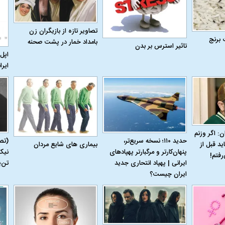
تصاویر تازه از بازیگران زن
 برنج
بامداد خمار در پشت صحنه
تاثیر استرس بر بدن
اپل 
ایرا
ن: اگر وزنم
حدید ۱۱۰؛ نسخه سریع‌تر،
(تص
بیماری‌ های شایع مردان
ید قبل از
پنهان‌کارتر و مرگبارتر پهپادهای
نیک
رفتم!
ایرانی | پهپاد انتحاری جدید
تن‌
اسی یک سلسله |
ریشه‌های عزاداری ماه محرم در فرهنگ
عزاداری ماه محرم 
ایران چیست؟
ی شاه در ایران
و تاریخ ایران
انجام می‌شد؟