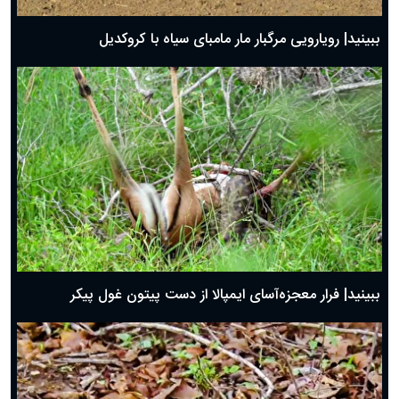
ببینید| رویارویی مرگبار مار مامبای سیاه با کروکدیل
ببینید| فرار معجزه‌آسای ایمپالا از دست پیتون غول پیکر