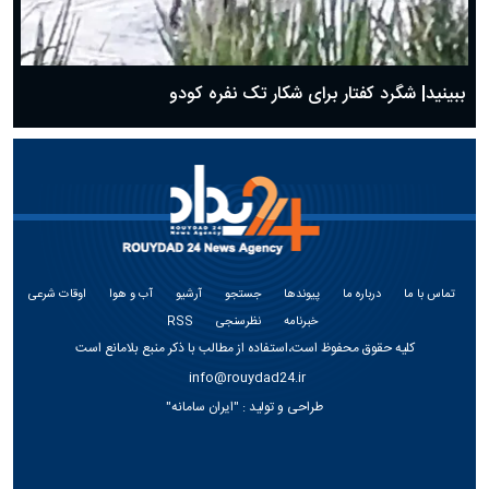
ببینید| شگرد کفتار برای شکار تک نفره کودو
تماس با ما
درباره ما
پیوندها
جستجو
آرشیو
آب و هوا
اوقات شرعی
خبرنامه
نظرسنجی
RSS
کلیه حقوق محفوظ است،استفاده از مطالب با ذکر منبع بلامانع است
info@rouydad24.ir
طراحی و تولید :
"ایران سامانه"