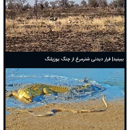
ببینید| فرار دیدنی شترمرغ از چنگ یوزپلنگ