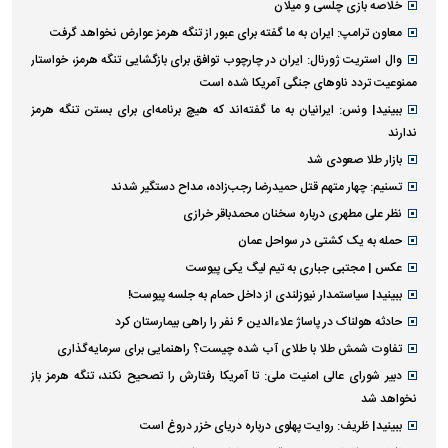
خلاصه بازی چلسی و میلان
معاون ترامپ: ایران به ما گفته برای عبور از تنگه هرمز عوارض نخواهد گرفت
وال استریت ژورنال: ایران در چارچوب توافق برای بازگشایی تنگه هرمز، خواستار
ممنوعیت تردد ناو‌های جنگی آمریکا شده است
ببینید| ونس: ایرانیان به ما گفته‌اند که هیچ برنامه‌ای برای بستن تنگه هرمز
ندارند
بازار طلا صعودی شد
تسنیم: چهار متهم قتل حمیدرضا رجب‌زاده، مداح دستگیر شدند
نظر علی مطهری درباره سخنان محمدباقر خرازی
حمله به یک کشتی در سواحل عمان
عکس | مجتبی جباری به تیم لیگ یکی پیوست
ببینید| سیاستمدار نیوزلندی از داخل حمام به جلسه پیوست!
حادثه هولناک در پاساژ علاءالدین ۶ نفر را راهی بیمارستان کرد
تفاوت شمش طلا با طلای آب شده چیست؟ راهنمایی برای سرمایه‌گذاری
دبیر شورای عالی امنیت ملی: تا آمریکا رفتارش را تصحیح نکند، تنگه هرمز باز
نخواهد شد
ببینید| ظریف: روایت پهلوی درباره دریای خزر دروغ است