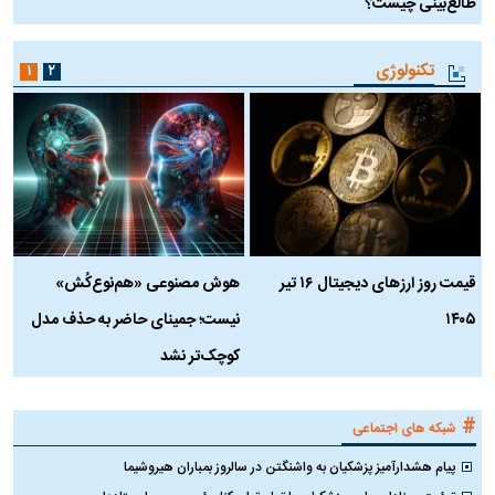
طالع‌بینی چیست؟
آ
تکنولوژی
۱
۲
قیمت روز ارز‌های دیجیتال ۱۶ تیر
هوش مصنوعی «هم‌نوع‌کُش»
چ
۱۴۰۵
نیست؛ جمینای حاضر به حذف مدل
ک
کوچک‌تر نشد
#
شبکه های اجتماعی
پیام هشدارآمیز پزشکیان به واشنگتن در سالروز بمباران هیروشیما