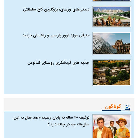
دیدنی‌های ورسای؛ بزرگترین کاخ سلطنتی
معرفی موزه لوور پاریس و راهنمای بازدید
جاذبه های گردشگری روستای کندلوس
گوناگون
توقیف ۲۰ ساله به پایان رسید؛ «صد سال به این
سال‌ها» چه در چنته دارد؟