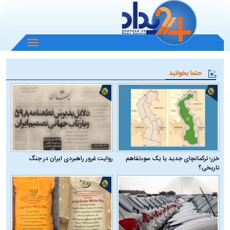
باز
و
بسته
حتما بخوانید
کردن
منو
خزر؛ ترکمانچای جدید یا یک سوءتفاهم
روایت غرور راهبردی ایران در جنگ
تاریخی؟