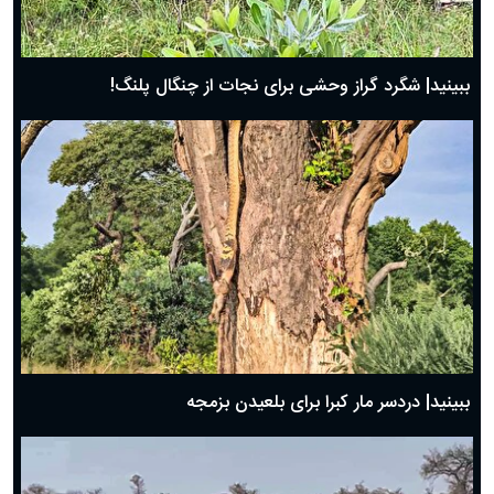
ببینید| شگرد گراز وحشی برای نجات از چنگال پلنگ!
ببینید| دردسر مار کبرا برای بلعیدن بزمجه