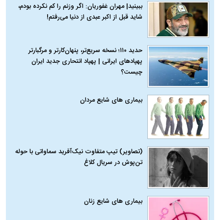
ببینید| مهران غفوریان: اگر وزنم را کم نکرده بودم،
شاید قبل از اکبر عبدی از دنیا می‌رفتم!
حدید ۱۱۰؛ نسخه سریع‌تر، پنهان‌کارتر و مرگبارتر
پهپادهای ایرانی | پهپاد انتحاری جدید ایران
چیست؟
بیماری‌ های شایع مردان
(تصاویر) تیپ متفاوت نیک‌آفرید سماواتی با حوله
تن‌پوش در سریال کلاغ
بیماری‌ های شایع زنان