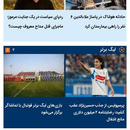
حادثه هولناک در پاساژ علاءالدین ۶
ردپای سیاست در یک جنایت مرموز؛
ج
نفر را راهی بیمارستان کرد
ماجرای قتل مداح معروف چیست؟
ب
ج
لیگ برتر
۱
۲
پرسپولیس از جذب حسین‌نژاد عقب
بازی‌های لیگ برتر فوتبال با تماشاگر
کشید؛ رضایتنامه ۲ میلیون دلاری
برگزار می‌شود
مانع انتقال