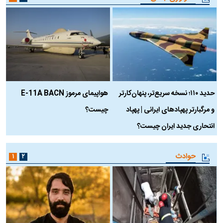
حدید ۱۱۰؛ نسخه سریع‌تر، پنهان‌کارتر
هواپیمای مرموز E-11A BACN
ف
و مرگبارتر پهپادهای ایرانی | پهپاد
چیست؟
م
انتحاری جدید ایران چیست؟
حوادث
۱
۲