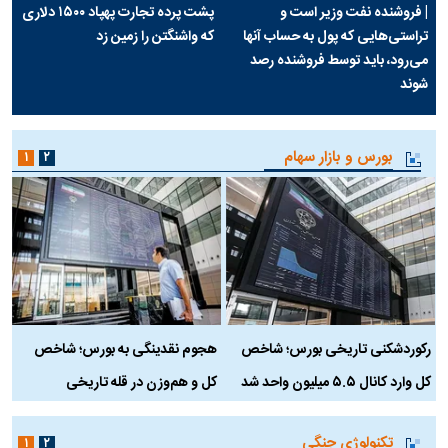
| فروشنده نفت وزیر است و
پشت پرده تجارت پهپاد‌ ۱۵۰۰ دلاری
تراستی‌هایی که پول به حساب آنها
که واشنگتن را زمین زد
می‌رود، باید توسط فروشنده رصد
شوند
بورس و بازار سهام
۱
۲
رکوردشکنی تاریخی بورس؛ شاخص
هجوم نقدینگی به بورس؛ شاخص
ب
کل وارد کانال ۵.۵ میلیون واحد شد
کل و هم‌وزن در قله تاریخی
تکنولوژی جنگی
۱
۲