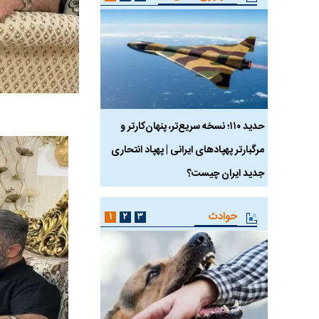
 ماسک
حدید ۱۱۰؛ نسخه سریع‌تر، پنهان‌کارتر و
هواپیمای مرموز E-11A BACN چیست؟
مرگبارتر پهپادهای ایرانی | پهپاد انتحاری
جدید ایران چیست؟
حوادث
۱
۲
۳