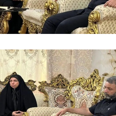
فضاپیمای «استارشیپ» ایلان ماسک
حدید ۱۱۰؛ نسخ
چیست؟
مرگبارتر پهپادهای ا
جدید ایران چیست