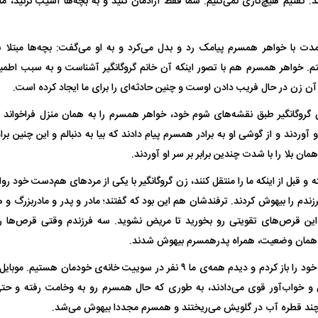
ند. گفتیم هیچ‌کاری نمی‌کنیم. شما فقط آزادمان کنید و به بچه‌ها آسیب نزنید، م
 مدت با خواهر همسرم پیامک رد و بدل می‌کرد و به او می‌گفت: بچه‌ها مبتلا
تم. خواهر همسرم هم با تصور اینکه آن خانم گروگانگیر آشناست و به سبب اطمین
آن زن در حال فریب دادن اوست و چنین حادثه‌ای را برای ما ایجاد کرده است.
ن گروگانگیر طبق نقشه‌های شوم خود، خواهر همسرم را به همان منزل فراخواند و
و آوردند و از گوشی او به برادر همسرم پیام دادند که بیا به دنبالم و این چنین ب
مان بلا را با شدت چندین برابر بر سر او آوردند.
 قبل از اینکه ما را منتقل کنند، زن گروگانگیر با یکی از مرد‌های هم‌دست خود روا
دم را بیهوش کردند. ترفندشان هم این بود که گفتند؛ مادر و پدر و مادربزرگ و هم
 این قرص‌های تقویتی رو بخورید تا مریض نشوید. سه فرزندم وقتی قرص‌ها را
به همان وضعیت، همراه پدرهمسرم بیهوش شدند.
اسی یک سلسله |
ریشه‌های عزاداری ماه محرم در فرهنگ
عزاداری ماه محرم 
ی شاه در ایران
و تاریخ ایران
انجام می‌شد؟
من یک زمانی چشم خود را باز کردم و دیدم همه‌ی ما ۹ نفر در سوییت خانه‌ی خودم
 و خواب‌آور قوی می‌دادند، به طوری که حال همسرم رو به وخامت رفته و حت
چند قطره آب در گلویش می‌ریختند و همسرم مجددا بیهوش می‌شد.