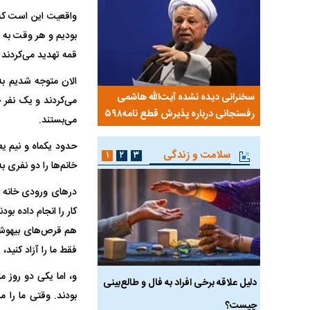
بودیم و هر وقت به ه
قمه تهدید می‌کردند ک
الان متوجه شدیم به 
 کویت با
سخنرانی دیده نشده آیت‌الله هاشمی
ببینید| انیمیشن لگویی حم
می‌کردند و یک نفر ج
رفسنجانی درباره پذیرش قطع نامه۵۹۸
جنگنده اف-۵
می‌بستند.
سلامت و زندگی
۱
۲
۳
خانم‌ها را دو نفری 
در‌های ورودی خانه ر
کار را انجام داده بو
هم قرص‌های بیهوشی 
فقط ما را آزاد کنید، 
ان آن
دلیل علاقه برخی افراد به فال و طالع‌بینی
تاثیر استرس بر بدن
بودند. وقتی ما را 
چیست؟