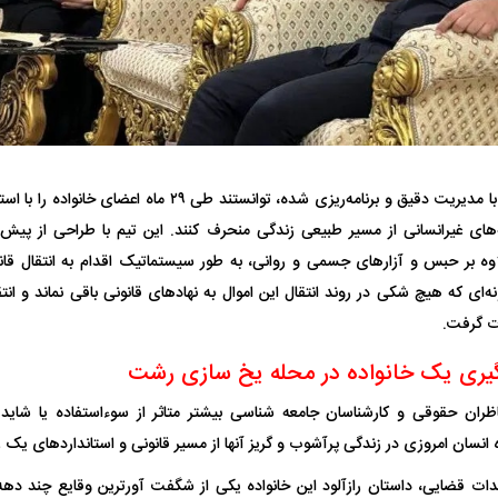
واژگونی مرگبار سمند در اصفهان | ۴ نفر
عکس| ماجرای کشف جسد ناشناس که
توسط حیوانات خورده شد
زنگ خطر دوباره به
ربایندگان با مدیریت دقیق و برنامه‌ریزی شده، توانستند طی 
های غیرانسانی از مسیر طبیعی زندگی منحرف کنند. این تیم با طراحی از پیش
وه بر حبس و آزار‌های جسمی و روانی، به طور سیستماتیک اقدام به انتقال قانو
نه‌ای که هیچ شکی در روند انتقال این اموال به نهاد‌های قانونی باقی نماند و انت
وان پرسپولیس
پیشنهاد ۱۳۲میلیاردی رامین رضاییان به
بازگشت اندونگ به
ت گرفت.
استقلال
هافبک گابنی در آس
ران حقوقی و کارشناسان جامعه شناسی بیشتر متاثر از سوءاستفاده یا شاید ح
سان امروزی در زندگی پرآشوب و گریز آنها از مسیر قانونی و استاندارد‌های یک زن
دات قضایی، داستان رازآلود این خانواده یکی از شگفت آورترین وقایع چند د