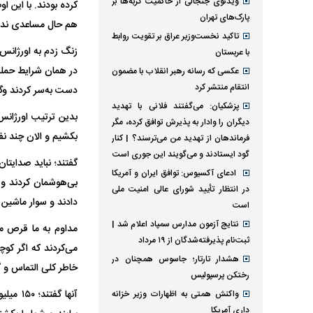
ویدئوی جنجالی از حاکمیت گربه‌ها بر
کرده بودند. با این 
پارک‌های تهران
هم حال مساعدی ندا
تاکید نخست‌وزیر عراق بر تقویت روابط
با عربستان
در همان شرایط حمله 
عکسی که رسانه رهبر انقلاب با مضمون
انتقام منتشر کرد
دست به‌سر کردند و
پزشکیان: می‌گفتند فلانی با تهدید
بدین ترتیب اورژانس 
دیگران را وادار به پذیرش توافق کرده، مگر
بکشیم و الان چند نفر
فرماندهان از تهدید من می‌ترسند؟ | کنار
گود ایستادند و می‌گویند این جوری است
گفتند؛ نباید صدایتا
ادعای آکسیوس: توافق ایران و آمریکا
بی‌هوشمان کردند و 
در انتظار تأیید شورای عالی امنیت ملی
دادند و سوار ماشین 
است
نتایج آزمون مدارس سمپاد اعلام شد |
مداوم به ما قرص می
ثبت‌نام پذیرفته‌شدگان از ۱۹ مرداد
می‌کردند که اگر کوچ
هشدار تارتار؛ جاسوس همچنان در
خاطر کلی التماس و گ
رختکن پرسپولیس
آنها گ
واکنش همتی به اظهارات وزیر خزانه
داری آمریکا