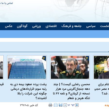
تماس با ما
د
نخست
سیاسی
جامعه و فرهنگ
اقتصادی
ورزشی
گوناگون
عکس
ت
ام برای
محسن رضایی کیست؟ | چند
پشت پرده صعود بیمه دی به
قیمت 
 عصر حجر،
دهه جنجال‌آفرینی مرد هزار
رتبه سوم؛ قراردادهای درمانی
د شد؟
نسخه؛ از کربلای۴ و نامه ۶۷ تا
چگونه این شرکت را بالا
تنگه هرمز و شعام
کشیدند؟
یده
کد خبر:
۳۹۶۶۰۵