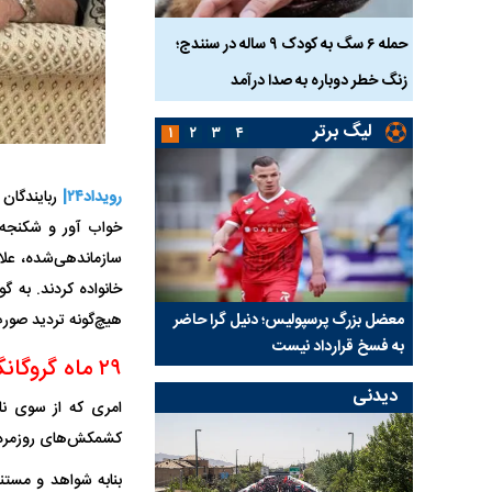
ناس که
حمله ۶ سگ به کودک ۹ ساله در سنندج؛
زنگ خطر دوباره به صدا درآمد
کشته شدند
لیگ برتر
۱
۲
۳
۴
رویداد۲۴|
خواب آور و شکنجه‌
سازماندهی‌شده، علا
خانواده کردند. به گو
نتفی شد؛
معضل بزرگ پرسپولیس؛ دنیل گرا حاضر
مقصد احتمالی مدافع ج
هیچ‌گونه تردید صور
ب تیم جدید
به فسخ قرارداد نیست
مشخص شد
۲۹ ماه گروگانگیری یک خانواده در محله یخ سازی رشت
دیدنی
امری که از سوی ناظ
کشمکش‌های روزمره ان
بنابه شواهد و مستن