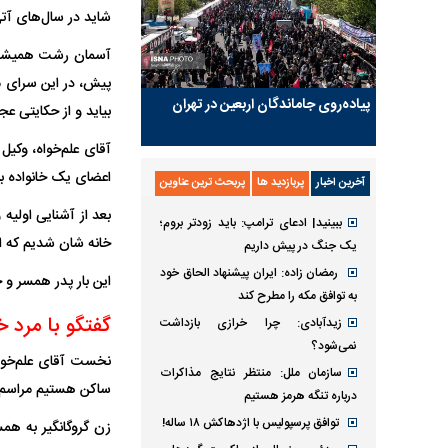
شاید در سال‌های آتی 
پیش، در این سرای م
پیاده‌روی جاماندگان اربعین در تهران
بیاید و از حکایتی ع
اعضای یک خانواده بودند که 
آخرین اخبار
پربازدید ها
پربحث ترین عناوین
ببینید| ادعای ترامپ: باید زودتر بروم؛
خانه شان شدیم که از
یک جنگ در پیش داریم
رمضان زاده: ایران پیشنهاد الحاق خود
این بار پدر همسر و 
به توافق مکه را مطرح کند
گفتگو با مرد 
زیدآبادی: چرا خرازی بازداشت
نمی‌شود؟
نخست آقای علم‌خواه
سازمان ملل: منتظر نتایج مذاکرات
ساکن هستیم مراسم مذ
درباره تنگه هرمز هستیم
توافق پرسپولیس با اژدهاکش ۱۸ ساله!
زن گروگانگیر به همس