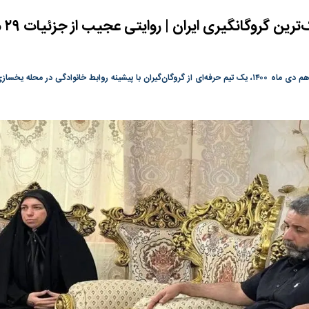
گونی رژیم و
مطالعه رفتار هیستریک صدا و سیما علیه
در وزارت نفت «ر
بیر نشد؟ | پشت
کمپین نه به اعدام
پاسخگویی احساس 
پرون
ه تجارت پهپاد‌ ۱۵۰۰ دلاری که
نفت وزیر است و ت
حساب آنها می‌رود
رصد شوند
ت
سیگنال مثبت دیپلماسی به بورس
هجوم نقدینگی به
هم‌وزن در قله تار