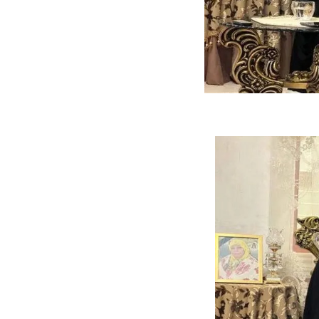
ه سریع‌تر، پنهان‌کارتر و
هواپیمای مرموز E-11A BACN چیست؟
یرانی | پهپاد انتحاری
؟