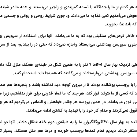
وش می‌آمدیم کمی غذا به ما می‌دادند و، چون شرایط روحی و روانی و جسمی مناسب
ه باید غذا بخورید.
خاطر قرص‌های سنگینی بود که به ما می‌دادند. آنها برای استفاده از سرویس بهد
له به کویت با
سخنرانی دیده نشده آیت‌الله هاشمی
ببینید| انیمیشن لگ
لوی سرویس بهداشتی می‌ایستاد واجازه نمی‌داد که حتی در را ببندیم؛ بعد از س
رفسنجانی درباره پذیرش قطع نامه۵۹۸
جنگنده اف-۵
حدود یکماه و نیم یعنی نزدیک بهار سال ۱۴۰۱ما ۹ نفر را به همین شکل در طبقه‌ی 
به سرویس بهداشتی می‌فرستادند و می‌گفتند که همینجا باید استحمام کنید.
ا با برچسب پوشانده بودند تا از بیرون کوچه دید نداشته باشد و پنجره‌ها هم هم
دند که کسی از ما نتواند فرار کند، هر چند که ما اصلا قدرتی برای فرار نداشتیم، زیر
قوی می‌دادند. در همین پروسه هر چقدر خواهش و التماس می‌کردیم که هر چه ما
قبول نمی‌کردند و مدام کار خود را با تهدید به کشتن ادامه می‌دادند.
و، اما یکی دو روز مانده به بهار سال ۱۴۰۱گروگانگیران ما را به طبقه‌ی دوم خانه انتقال دادن
علت تنگی نفس و راه های درمان آن
دلیل علاقه برخی اف
مستقر کردند دیدیم تمام کمد‌ها برچسب خورده و در‌ها هم قفل هستند. بسیار ترس
چیست؟