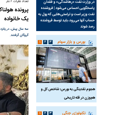
تعداد نظرات:
سیما علیه
در وزارت نفت «رهاشدگی» و فقدان
چرا رویای آمریکایی سرن
۶ نظر
پاسخگویی احساس می‌شود | فروشنده
نابودی محور مقاومت تع
نفت وزیر است و تراستی‌هایی که پول به
پرد
یک خانواده
حساب آنها می‌رود، باید توسط فروشنده
واشنگتن را زمین زد
رصد شوند
گروگان گرفتند.
بورس و بازار سهام
۱
۲
۳
رس
هجوم نقدینگی به بورس؛ شاخص کل و
بورس تهران رکورد شکس
هم‌وزن در قله تاریخی
تکنولوژی جنگی
۱
۲
۳