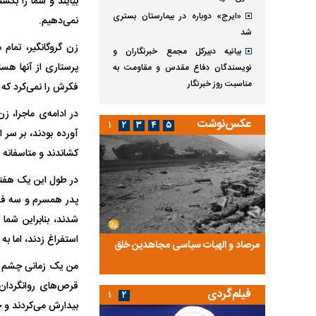
بیایند و شما را بکش
«ایرج» دوباره در بیمارستان بستری
نمی‌دهیم.
شد
زن گروگانگیر، تمام
بیانیه دبیرکل مجمع خبرنگاران و
پرستاری از آنها هس
نویسندگان دفاع مقدس و مقاومت به
مناسبت روز خبرنگار
فکرش را نمی‌کرد که 
در ادامه‌ی ماجرا، ز
عکس‌نوشت
۱
۲
۳
۴
۵
آورده بودند، بر سر ا
کشاندند و متاسفانه ه
در طول این یک هفته و
پدر همسرم و سه فرزن
شدند، بنابراین شما
استفراغ زدند، اما 
ضا تختی و
مرصاد و الهیات سیاسی مجاهدین خلق
آخرین پرده از حیات سی
روایتی از آخرین مصاحبه‌
قرص‌های روانگردان
فیلم‌گردی
۱
۲
بیدارش می‌کردند و 