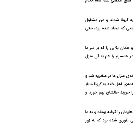
ا هیچ اقدامی علیه شما انجام
 به کرونا شدند و من مشغول
انی که ایجاد شده بود، حتی
 همان بلایی را که بر سر ما
رادر همسرم را هم به آن منزل
نه‌ی منزل ما در منظریه شد و
ه‌ی اهل خانه به کرونا مبتلا
 خورند حالشان بهم خورد و
در دوران قاجار چگونه
مردی که سر خم نکرد؟ | غلامرضا تختی و
مرصاد و ال
حکومت پهلوی
ان هستیم. موبایل‌هایمان را گرفته بودند و به ما
ی طوری شده بود که به زور