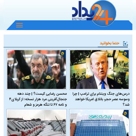
باز
و
بسته
حتما بخوانید
کردن
منو
درس‌های جنگ ویتنام برای ترامپ | چرا
محسن رضایی کیست؟ | چند دهه
وسوسه عصر حجر، باتلاق امریکا خواهد
جنجال‌آفرینی مرد هزار نسخه؛ از کربلای۴
شد؟
و نامه ۶۷ تا تنگه هرمز و شعام