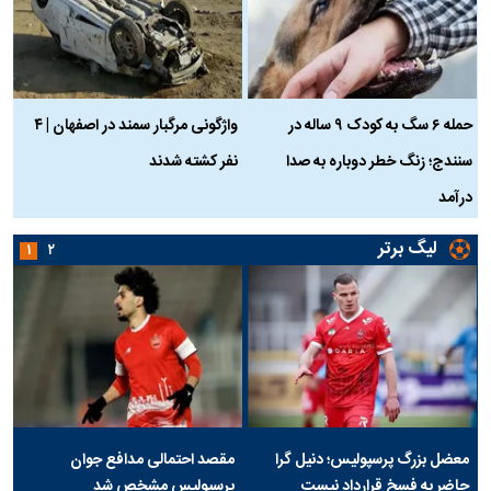
حمله ۶ سگ به کودک ۹ ساله در
واژگونی مرگبار سمند در اصفهان | ۴
ع
سنندج؛ زنگ خطر دوباره به صدا
نفر کشته شدند
ک
درآمد
لیگ برتر
۱
۲
معضل بزرگ پرسپولیس؛ دنیل گرا
مقصد احتمالی مدافع جوان
حاضر به فسخ قرارداد نیست
پرسپولیس مشخص شد