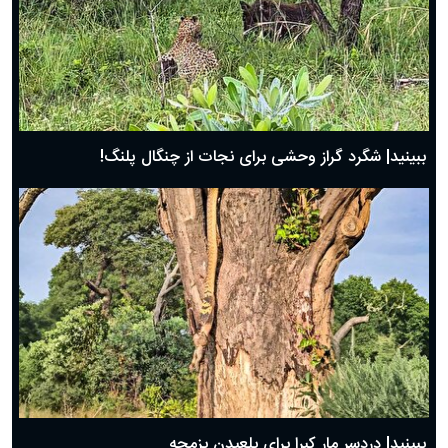
ببینید| شگرد گراز وحشی برای نجات از چنگال پلنگ!
ببینید| دردسر مار کبرا برای بلعیدن بزمجه