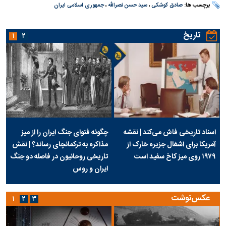
برچسب ها:
صادق کوشکی
،
سید حسن نصرالله
،
جمهوری اسلامی ایران
تاریخ
۱
۲
اسناد تاریخی فاش می‌کند | نقشه
چگونه فتوای جنگ ایران را از میز
آمریکا برای اشغال جزیره خارک از
مذاکره به ترکمانچای رساند؟ | نقش
۱۹۷۹ روی میز کاخ سفید است
تاریخی روحانیون در فاصله دو جنگ
ایران و روس
عکس‌نوشت
۱
۲
۳