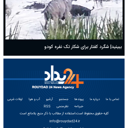
ببینید| شگرد کفتار برای شکار تک نفره کودو
تماس با ما
درباره ما
پیوندها
جستجو
آرشیو
آب و هوا
اوقات شرعی
خبرنامه
نظرسنجی
RSS
کلیه حقوق محفوظ است،استفاده از مطالب با ذکر منبع بلامانع است
info@rouydad24.ir