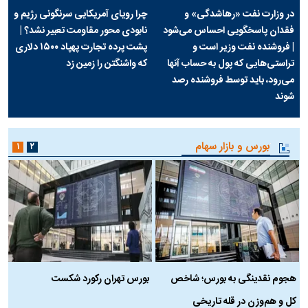
در وزارت نفت «رهاشدگی» و
چرا رویای آمریکایی سرنگونی رژیم و
فقدان پاسخگویی احساس می‌شود
نابودی محور مقاومت تعبیر نشد؟ |
| فروشنده نفت وزیر است و
پشت پرده تجارت پهپاد‌ ۱۵۰۰ دلاری
تراستی‌هایی که پول به حساب آنها
که واشنگتن را زمین زد
می‌رود، باید توسط فروشنده رصد
شوند
بورس و بازار سهام
۱
۲
هجوم نقدینگی به بورس؛ شاخص
بورس تهران رکورد شکست
س
کل و هم‌وزن در قله تاریخی