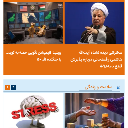
سخنرانی دیده نشده آیت‌الله
ببینید| انیمیشن لگویی حمله به کویت
هاشمی رفسنجانی درباره پذیرش
با جنگنده اف-۵
قطع نامه۵۹۸
سلامت و زندگی
۱
۲