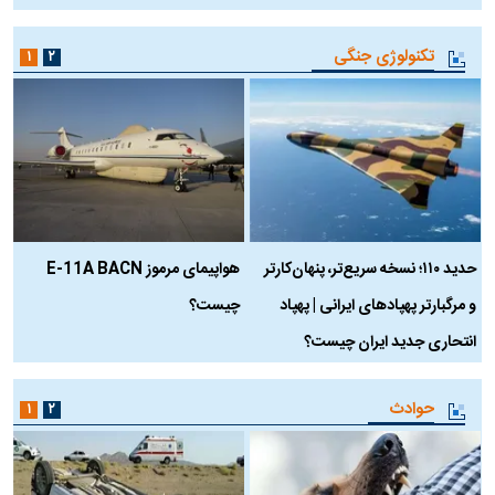
تکنولوژی جنگی
۱
۲
حدید ۱۱۰؛ نسخه سریع‌تر، پنهان‌کارتر
هواپیمای مرموز E-11A BACN
ف
و مرگبارتر پهپادهای ایرانی | پهپاد
چیست؟
م
انتحاری جدید ایران چیست؟
حوادث
۱
۲