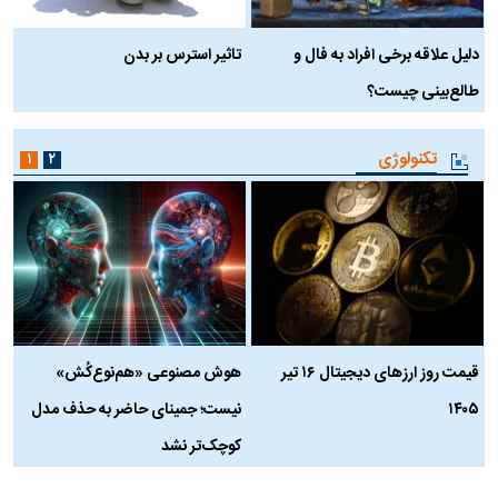
دلیل علاقه برخی افراد به فال و
تاثیر استرس بر بدن
ع
طالع‌بینی چیست؟
آ
تکنولوژی
۱
۲
قیمت روز ارز‌های دیجیتال ۱۶ تیر
هوش مصنوعی «هم‌نوع‌کُش»
چ
۱۴۰۵
نیست؛ جمینای حاضر به حذف مدل
ک
کوچک‌تر نشد