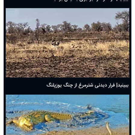
ببینید| فرار دیدنی شترمرغ از چنگ یوزپلنگ