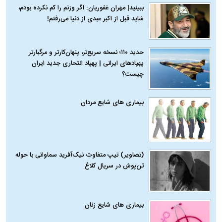
ببینید| مهران غفوریان: اگر وزنم را کم نکرده بودم،
شاید قبل از اکبر عبدی از دنیا می‌رفتم!
حدید ۱۱۰؛ نسخه سریع‌تر، پنهان‌کارتر و مرگبارتر
پهپادهای ایرانی | پهپاد انتحاری جدید ایران
چیست؟
بیماری‌ های شایع مردان
(تصاویر) تیپ متفاوت نیک‌آفرید سماواتی با حوله
تن‌پوش در سریال کلاغ
بیماری‌ های شایع زنان