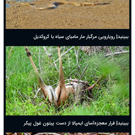
ببینید| رویارویی مرگبار مار مامبای سیاه با کروکدیل
ببینید| فرار معجزه‌آسای ایمپالا از دست پیتون غول پیکر