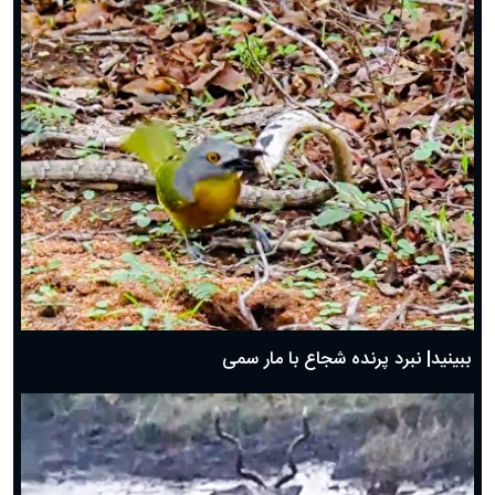
ببینید| نبرد پرنده شجاع با مار سمی