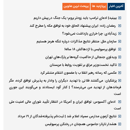
آخرین اخبار
پربازدید ها
پربحث ترین عناوین
ببینید| ادعای ترامپ: باید زودتر بروم؛ یک جنگ در پیش داریم
رمضان زاده: ایران پیشنهاد الحاق خود به توافق مکه را مطرح کند
زیدآبادی: چرا خرازی بازداشت نمی‌شود؟
سازمان ملل: منتظر نتایج مذاکرات درباره تنگه هرمز هستیم
توافق پرسپولیس با اژدهاکش ۱۸ ساله!
ویدئوی جنجالی از حاکمیت گربه‌ها بر پارک‌های تهران
تاکید نخست‌وزیر عراق بر تقویت روابط با عربستان
عکسی که رسانه رهبر انقلاب با مضمون انتقام منتشر کرد
پزشکیان: می‌گفتند فلانی با تهدید دیگران را وادار به پذیرش توافق کرده، مگر
فرماندهان از تهدید من می‌ترسند؟ | کنار گود ایستادند و می‌گویند این جوری
است
ادعای آکسیوس: توافق ایران و آمریکا در انتظار تأیید شورای عالی امنیت ملی
است
نتایج آزمون مدارس سمپاد اعلام شد | ثبت‌نام پذیرفته‌شدگان از ۱۹ مرداد
هشدار تارتار؛ جاسوس همچنان در رختکن پرسپولیس