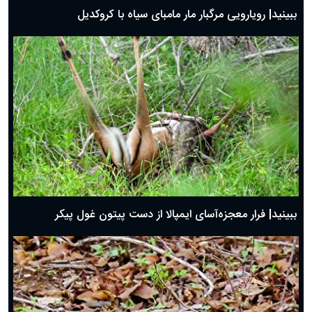
ببینید| رویارویی مرگبار مار مامبای سیاه با کروکدیل
ببینید| فرار معجزه‌آسای ایمپالا از دست پیتون غول پیکر