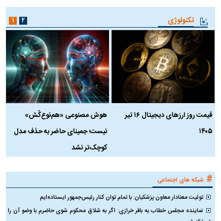
تکنولوژی
۱
۲
قیمت روز ارز‌های دیجیتال ۱۶ تیر
هوش مصنوعی «هم‌نوع‌کُش»
چ
۱۴۰۵
نیست؛ جمینای حاضر به حذف مدل
ک
کوچک‌تر نشد
#
شبکه های اجتماعی
توئیت معنادار معاون پزشکیان: با تمام توان کنار رئیس‌جمهور ایستاده‌ایم
نماینده مجلس خطاب به باقر خرازی: اگر به شلاق محکوم شوی حاضرم با وضو آن را