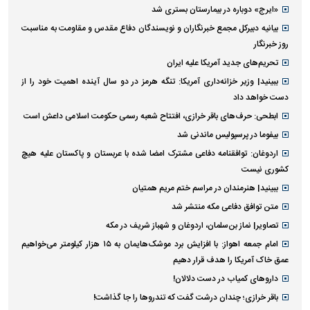
«ایرج» دوباره در بیمارستان بستری شد
بیانیه دبیرکل مجمع خبرنگاران و نویسندگان دفاع مقدس و مقاومت به مناسبت
روز خبرنگار
تحریم‌های جدید آمریکا علیه ایران
ببینید| وزیر خزانه‌داری آمریکا: تنگه هرمز در دو سال آینده اهمیت خود را از
دست خواهد داد
ابطحی: حرف‌های باقر خرازی، افتتاح شعبه رسمی حکومت اسلامی داعش است
بیفوما در پرسپولیس ماندنی شد
اردوغان: توافقنامه دفاعی مشترک امضا شده با عربستان و پاکستان علیه هیچ
کشوری نیست
ببینید| هنرمندان در مراسم ختم مریم همتیان
متن توافق دفاعی مکه منتشر شد
تصاویر| نماز بن‌سلمان، اردوغان و شهباز شریف در مکه
امام‌ جمعه اهواز: با افزایش برد موشک‌هایمان به ۱۵ هزار کیلومتر می‌خواهیم
عمق خاک آمریکا را هدف قرار دهیم
داروهای کمیاب در دست دلالان!
باقر خرازی؛ چندان درشت گفت که تندروها را جا گذاشت!