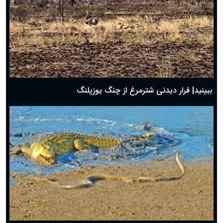
ببینید| فرار دیدنی شترمرغ از چنگ یوزپلنگ