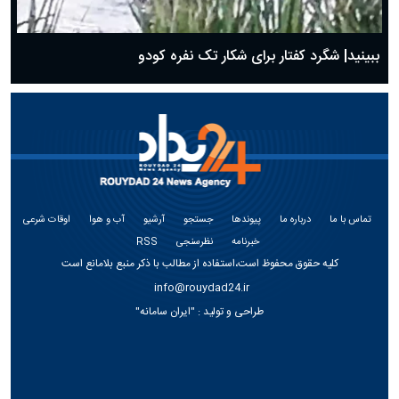
ببینید| شگرد کفتار برای شکار تک نفره کودو
تماس با ما
درباره ما
پیوندها
جستجو
آرشیو
آب و هوا
اوقات شرعی
خبرنامه
نظرسنجی
RSS
کلیه حقوق محفوظ است،استفاده از مطالب با ذکر منبع بلامانع است
info@rouydad24.ir
طراحی و تولید :
"ایران سامانه"