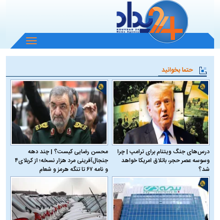
باز
و
بسته
حتما بخوانید
کردن
منو
درس‌های جنگ ویتنام برای ترامپ | چرا
محسن رضایی کیست؟ | چند دهه
وسوسه عصر حجر، باتلاق امریکا خواهد
جنجال‌آفرینی مرد هزار نسخه؛ از کربلای۴
شد؟
و نامه ۶۷ تا تنگه هرمز و شعام