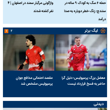
حمله ۶ سگ به کودک ۹ ساله در
واژگونی مرگبار سمند در اصفهان | ۴
ع
سنندج؛ زنگ خطر دوباره به صدا
نفر کشته شدند
ک
درآمد
لیگ برتر
۱
۲
معضل بزرگ پرسپولیس؛ دنیل گرا
مقصد احتمالی مدافع جوان
حاضر به فسخ قرارداد نیست
پرسپولیس مشخص شد
دیدنی