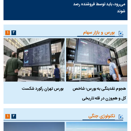
می‌رود، باید توسط فروشنده رصد
شوند
بورس و بازار سهام
۱
۲
هجوم نقدینگی به بورس؛ شاخص
بورس تهران رکورد شکست
س
کل و هم‌وزن در قله تاریخی
تکنولوژی جنگی
۱
۲