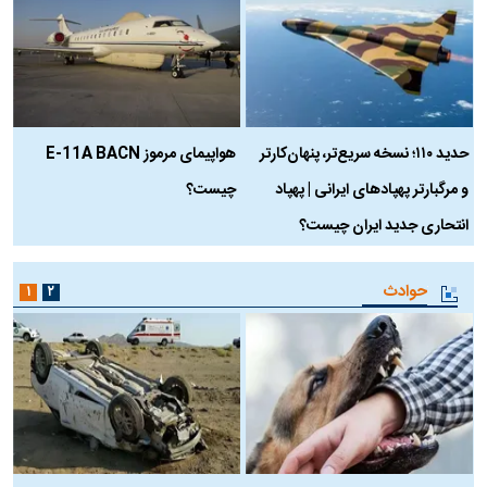
حدید ۱۱۰؛ نسخه سریع‌تر، پنهان‌کارتر
هواپیمای مرموز E-11A BACN
ف
و مرگبارتر پهپادهای ایرانی | پهپاد
چیست؟
م
انتحاری جدید ایران چیست؟
حوادث
۱
۲