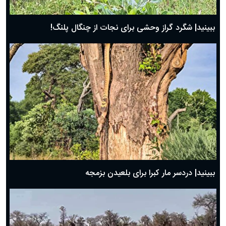
ببینید| شگرد گراز وحشی برای نجات از چنگال پلنگ!
ببینید| دردسر مار کبرا برای بلعیدن بزمجه