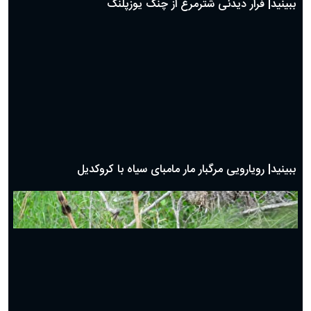
ببینید| شگرد گراز وحشی برای نجات از چنگال پلنگ!
ببینید| دردسر مار کبرا برای بلعیدن بزمجه