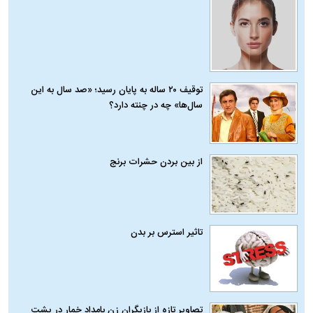
توقیف ۲۰ ساله به پایان رسید؛ «صد سال به این
سال‌ها» چه در چنته دارد؟
از بین بردن حشرات برنج
تاثیر استرس بر بدن
تصاویر تازه از بازیگران زن بامداد خمار در پشت