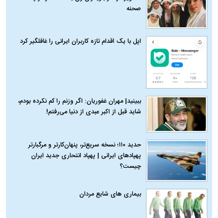
صحنه
اپل با یک اقدام تازه کاربران ایرانی را غافلگیر کرد
ببینید| مهران غفوریان: اگر وزنم را کم نکرده بودم،
شاید قبل از اکبر عبدی از دنیا می‌رفتم!
حدید ۱۱۰؛ نسخه سریع‌تر، پنهان‌کارتر و مرگبارتر
پهپادهای ایرانی | پهپاد انتحاری جدید ایران
چیست؟
بیماری‌ های شایع مردان