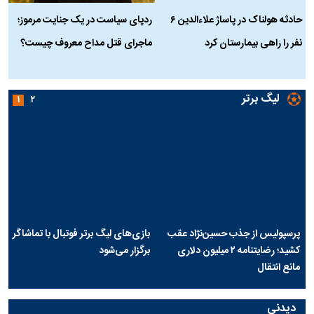
حادثه هولناک در پاساژ علاءالدین ۶
ردپای سیاست در یک جنایت مرموز؛
ج
نفر را راهی بیمارستان کرد
ماجرای قتل مداح معروف چیست؟
ب
ج
لیگ برتر
۱
۲
پرسپولیس از جذب حسین‌نژاد عقب
بازی‌های لیگ برتر فوتبال با تماشاگر
کشید؛ رضایتنامه ۲ میلیون دلاری
برگزار می‌شود
مانع انتقال
دیدنی