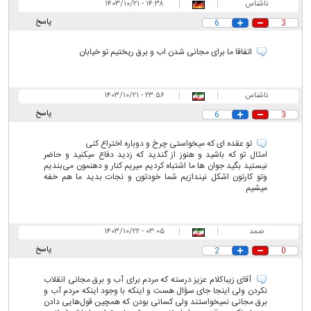
ناشناس
|
|
۱۴:۳۸ - ۱۴۰۳/۱۰/۲۱
پاسخ
6
3
اتفاقا ما برای مجانی شدن اب و برق ریختیم تو خیابان
ناشناس
|
|
۲۳:۵۶ - ۱۴۰۳/۱۰/۲۱
پاسخ
6
3
تو عقده ای که میخواستی چرخ و دوباره اختراع کنی
امثال تو که باشید و هنوز از گندید که زدید دفاع میکنید و حاضر
نیستید بگید جوان ها ما اشتباه کردیم میریم کنار و دهنمون می‌بندیم
وتو کارتون اشکل نیندازیم شما خودتون و نجات بدید ما هم خفه
میشیم
صمد
|
|
۰۳:۰۵ - ۱۴۰۳/۱۰/۲۲
پاسخ
2
0
آقای زیباکلام عزیز درسته که مردم برای آب و برق مجانی انقلاب
نکردن ولی اینجا جای سؤال هست و اینکه با وجود اینکه مردم آب و
برق مجانی نمیخواستند ولی کسانی بودن که همچین قول‌هایی دادن