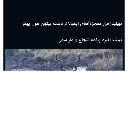
ببینید| فرار دیدنی شترمرغ از چنگ یوزپلنگ
ببینید| رویارویی مرگبار مار مامبای سیاه با کروکدیل