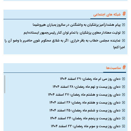
قیمت روز ارز‌های دیجیتال ۱۶ تیر
هوش مصنوعی «هم‌نوع‌کُش»
چ
۱۴۰۵
نیست؛ جمینای حاضر به حذف مدل
ک
کوچک‌تر نشد
#
شبکه های اجتماعی
پیام هشدارآمیز پزشکیان به واشنگتن در سالروز بمباران هیروشیما
توئیت معنادار معاون پزشکیان: با تمام توان کنار رئیس‌جمهور ایستاده‌ایم
نماینده مجلس خطاب به باقر خرازی: اگر به شلاق محکوم شوی حاضرم با وضو آن را
اجرا کنم!