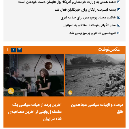
ویتامین‌های درخشان‌کننده و شفاف‌کننده پوست
بازداشت یک عضو شورای شهر رضوانشهر گیلان
وزیر آموزش و پرورش: سال تحصیلی آینده حضوری است
ببینید| عراقچی: تعیین مسیر جدید دریایی میان ایران و عمان به معنای باز شدن
تنگه هرمز نیست
توضیح آبفا درباره افزایش قبوض آب برخی مشترکان
ستاره آلومینیوم اراک به پرسپولیس پیوست
ببینید| پزشکیان: مهمترین نگرانی من، معیشت و وضعیت اقتصادی مردم است
قوانین جدید اسقاط خودرو در ۱۴۰۵
ببینید| تصاویر هولناک از آتش‌سوزی جنگل ها در غرب کانادا
طعنه همتی به وزارت خزانه‌داری آمریکا: پول‌هایمان دست خودمان است
بسته اینترنت رایگان برای خبرنگاران فعال شد
شانس مجدد پرسپولیس برای جذب ایری
سفر ناگهانی فرمانده سنتکام به اسرائیل
امیرحسین طاهری پرسپولیسی شد
عکس‌نوشت
۱
۲
۳