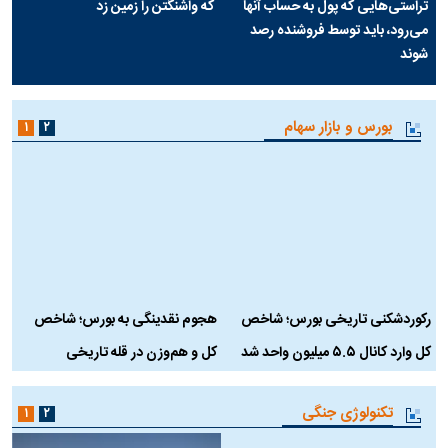
تراستی‌هایی که پول به حساب آنها
که واشنگتن را زمین زد
می‌رود، باید توسط فروشنده رصد
شوند
بورس و بازار سهام
۱
۲
رکوردشکنی تاریخی بورس؛ شاخص
هجوم نقدینگی به بورس؛ شاخص
ب
کل وارد کانال ۵.۵ میلیون واحد شد
کل و هم‌وزن در قله تاریخی
تکنولوژی جنگی
۱
۲