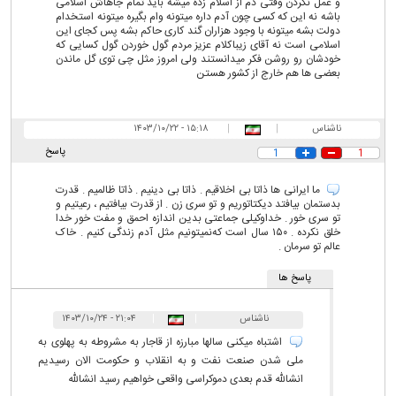
و عمل نکردن وقتی دم از اسلام زده میشه باید تمام جاهاش اسلامی
باشه نه این که کسی چون آدم داره میتونه وام بگیره میتونه استخدام
دولت بشه میتونه با وجود هزاران گند کاری حاکم بشه پس کجای این
اسلامی است نه‌ آقای زیباکلام عزیز مردم گول خوردن گول کسایی که
خودشان رو روشن فکر میدانستند ولی امروز مثل چی توی گل ماندن
بعضی ها هم خارج از کشور هستن
ناشناس
|
|
۱۵:۱۸ - ۱۴۰۳/۱۰/۲۲
پاسخ
1
1
ما ایرانی ها ذاتا بی اخلاقیم . ذاتا بی دینیم . ذاتا ظالمیم . قدرت
بدستمان بیافتد دیکتاتوریم و تو سری زن . از قدرت بیافتیم ، رعیتیم و
تو سری خور . خداوکیلی جماعتی بدین اندازه احمق و مفت خور خدا
خلق نکرده . ۱۵۰ سال است که‌نمیتونیم مثل آدم زندگی کنیم . خاک
عالم تو سرمان .
پاسخ ها
ناشناس
|
|
۲۱:۰۴ - ۱۴۰۳/۱۰/۲۴
اشتباه میکنی سالها مبارزه از قاجار به مشروطه به پهلوی به
ملی شدن صنعت نفت و به انقلاب و حکومت الان رسیدیم
انشالله قدم بعدی دموکراسی واقعی خواهیم رسید انشالله