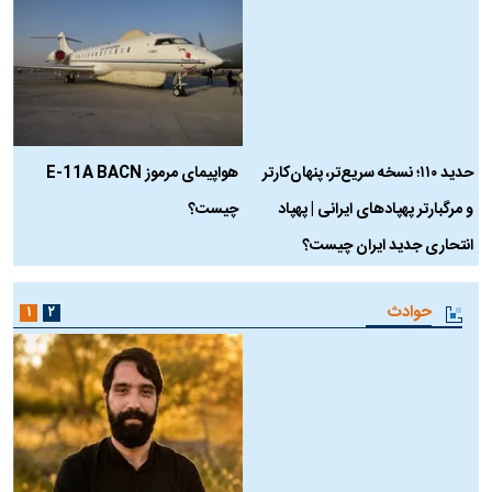
حدید ۱۱۰؛ نسخه سریع‌تر، پنهان‌کارتر
هواپیمای مرموز E-11A BACN
ف
و مرگبارتر پهپادهای ایرانی | پهپاد
چیست؟
م
انتحاری جدید ایران چیست؟
حوادث
۱
۲