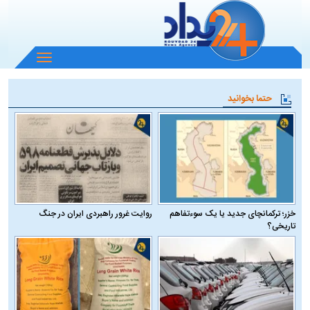
باز
و
بسته
حتما بخوانید
کردن
منو
خزر؛ ترکمانچای جدید یا یک سوءتفاهم
روایت غرور راهبردی ایران در جنگ
تاریخی؟