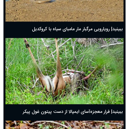
ببینید| رویارویی مرگبار مار مامبای سیاه با کروکدیل
ببینید| فرار معجزه‌آسای ایمپالا از دست پیتون غول پیکر