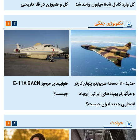
کل وارد کانال ۵.۵ میلیون واحد شد
کل و هم‌وزن در قله تاریخی
تکنولوژی جنگی
۱
۲
حدید ۱۱۰؛ نسخه سریع‌تر، پنهان‌کارتر
هواپیمای مرموز E-11A BACN
ف
و مرگبارتر پهپادهای ایرانی | پهپاد
چیست؟
م
انتحاری جدید ایران چیست؟
حوادث
۱
۲