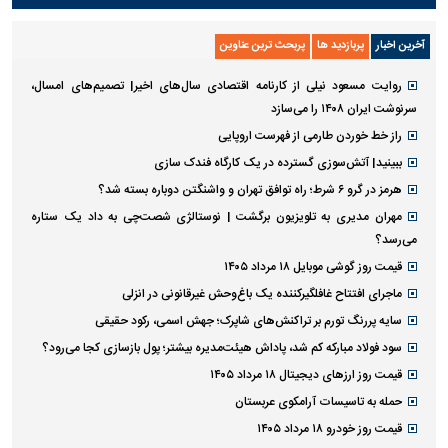
آخرین اخبار
پربازدید ها
پربحث ترین عناوین
روایت مسعود نیلی از کارنامه اقتصادی سال‌های اخیر| تصمیم‌های امسال،
سرنوشت ایران ۱۴۰۸ را می‌سازد
راز خط خوردن طارمی از فهرست اروپایی
ببینید| آتش‌سوزی گسترده در یک کارگاه فندک سازی
هرمز در گرو ۶ شرط؛ راه توافق تهران و واشنگتن دوباره بسته شد؟
مهران مدیری به تلویزیون برگشت | نوستالژی شصت‌چی به داد یک ستاره
می‌رسد؟
قیمت روز گوشی موبایل ۱۸ مرداد ۱۴۰۵
ماجرای افتتاح غافلگیرکننده یک باغ‌وحش غیرقانونی در انزلی
سایه پررنگ تورم بر تراکنش‌های شاپرک؛ جهش اسمی، رکود حقیقی
سود فولاد مبارکه کم شد، پاداش هیئت‌مدیره بیشتر؛ پول بازسازی کجا می‌رود؟
قیمت روز ارز‌های دیجیتال ۱۸ مرداد ۱۴۰۵
حمله به تاسیسات آرامکوی عربستان
قیمت روز خودرو ۱۸ مرداد ۱۴۰۵