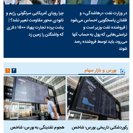
در وزارت نفت «رهاشدگی» و
چرا رویای آمریکایی سرنگونی رژیم و
فقدان پاسخگویی احساس می‌شود
نابودی محور مقاومت تعبیر نشد؟ |
| فروشنده نفت وزیر است و
پشت پرده تجارت پهپاد‌ ۱۵۰۰ دلاری
تراستی‌هایی که پول به حساب آنها
که واشنگتن را زمین زد
می‌رود، باید توسط فروشنده رصد
شوند
بورس و بازار سهام
۱
۲
رکوردشکنی تاریخی بورس؛ شاخص
هجوم نقدینگی به بورس؛ شاخص
ب