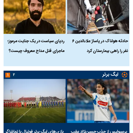
حادثه هولناک در پاساژ علاءالدین ۶
ردپای سیاست در یک جنایت مرموز؛
ج
نفر را راهی بیمارستان کرد
ماجرای قتل مداح معروف چیست؟
ب
ج
لیگ برتر
۱
۲
پرسپولیس از جذب حسین‌نژاد عقب
بازی‌های لیگ برتر فوتبال با تماشاگر