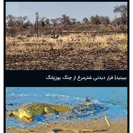
ببینید| فرار دیدنی شترمرغ از چنگ یوزپلنگ