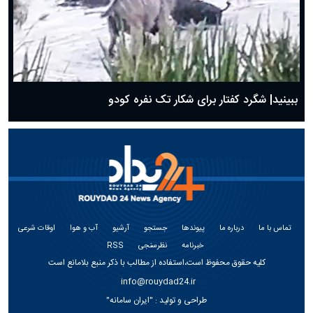
ببینید| شگرد کفتار برای شکار تک نفره کودو
تماس با ما
درباره ما
پیوندها
جستجو
آرشیو
آب و هوا
اوقات شرعی
خبرنامه
نظرسنجی
RSS
کلیه حقوق محفوظ است،استفاده از مطالب با ذکر منبع بلامانع است
info@rouydad24.ir
طراحی و تولید :
"ایران سامانه"