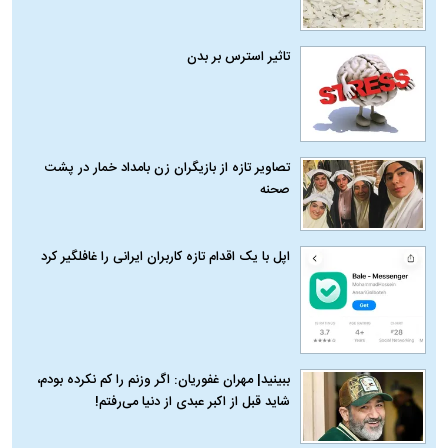
تاثیر استرس بر بدن
تصاویر تازه از بازیگران زن بامداد خمار در پشت
صحنه
اپل با یک اقدام تازه کاربران ایرانی را غافلگیر کرد
ببینید| مهران غفوریان: اگر وزنم را کم نکرده بودم،
شاید قبل از اکبر عبدی از دنیا می‌رفتم!