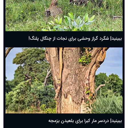
ببینید| شگرد گراز وحشی برای نجات از چنگال پلنگ!
ببینید| دردسر مار کبرا برای بلعیدن بزمجه