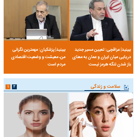
ببینید| عراقچی: تعیین مسیر جدید
ببینید| پزشکیان: مهمترین نگرانی
دریایی میان ایران و عمان به معنای
من، معیشت و وضعیت اقتصادی
باز شدن تنگه هرمز نیست
مردم است
سلامت و زندگی
۱
۲