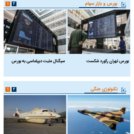
بورس و بازار سهام
۱
۲
بورس تهران رکورد شکست
سیگنال مثبت دیپلماسی به بورس
ب
تکنولوژی جنگی
۱
۲