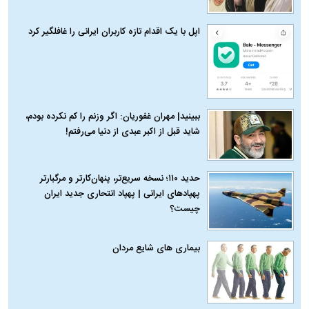
اپل با یک اقدام تازه کاربران ایرانی را غافلگیر کرد
ببینید| مهران غفوریان: اگر وزنم را کم نکرده بودم،
شاید قبل از اکبر عبدی از دنیا می‌رفتم!
حدید ۱۱۰؛ نسخه سریع‌تر، پنهان‌کارتر و مرگبارتر
پهپادهای ایرانی | پهپاد انتحاری جدید ایران
چیست؟
بیماری‌ های شایع مردان