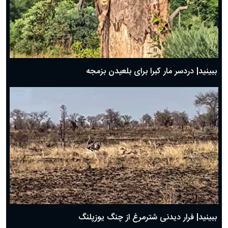
ببینید| دردسر مار کبرا برای بلعیدن بزمجه
ببینید| فرار دیدنی شترمرغ از چنگ یوزپلنگ