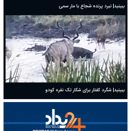
ببینید| نبرد پرنده شجاع با مار سمی
ببینید| شگرد کفتار برای شکار تک نفره کودو