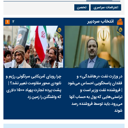
اعتراضات سراسری
تحصن
انتخاب سردبیر
۱
۲
در وزارت نفت «رهاشدگی» و
چرا رویای آمریکایی سرنگونی رژیم و
فقدان پاسخگویی احساس می‌شود
نابودی محور مقاومت تعبیر نشد؟ |
| فروشنده نفت وزیر است و
پشت پرده تجارت پهپاد‌ ۱۵۰۰ دلاری
تراستی‌هایی که پول به حساب آنها
که واشنگتن را زمین زد
می‌رود، باید توسط فروشنده رصد
شوند