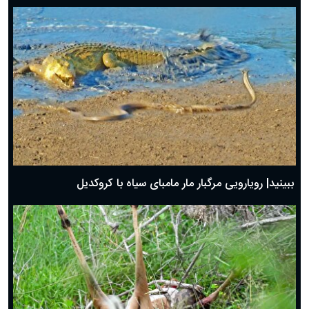
ببینید| رویارویی مرگبار مار مامبای سیاه با کروکدیل