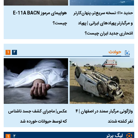
حدید ۱۱۰؛ نسخه سریع‌تر، پنهان‌کارتر
هواپیمای مرموز E-11A BACN
ف
و مرگبارتر پهپادهای ایرانی | پهپاد
چیست؟
م
انتحاری جدید ایران چیست؟
حوادث
۱
۲
واژگونی مرگبار سمند در اصفهان | ۴
عکس| ماجرای کشف جسد ناشناس
نفر کشته شدند
که توسط حیوانات خورده شد
گ
لیگ برتر
۱
۲