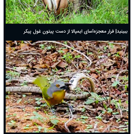
ببینید| فرار معجزه‌آسای ایمپالا از دست پیتون غول پیکر