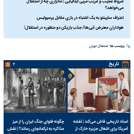
شروط عجیب و غریب مربی ایتالیایی | ماتزاری چه از استقلال
می‌خواهد؟
اعتراف ساپینتو به یک اشتباه در بازی مقابل پرسپولیس
هواداران معترض آبی‌ها/ جذب بازیکن دو منظوره در استقلال!
برچسب ها:
استقلال تهران
تاریخ
۱
۲
اسناد تاریخی فاش می‌کند | نقشه
چگونه فتوای جنگ ایران را از میز
آمریکا برای اشغال جزیره خارک از
مذاکره به ترکمانچای رساند؟ | نقش