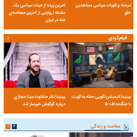
مرصاد و الهیات سیاسی مجاهدین
آخرین پرده از حیات سیاسی یک
خلق
سلسله | روایتی از آخرین مصاحبه‌ی
شاه در ایران
فیلم‌گردی
۱
ببینید| انیمیشن لگویی حمله به کویت
ببینید| نظر متفاوت سینا حجازی
با جنگنده اف-۵
درباره گوگوش خبرساز شد
سلامت و زندگی
۱
۲