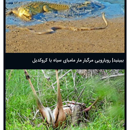
ببینید| رویارویی مرگبار مار مامبای سیاه با کروکدیل