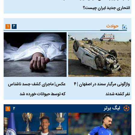
انتحاری جدید ایران چیست؟
حوادث
۱
۲
واژگونی مرگبار سمند در اصفهان | ۴
عکس| ماجرای کشف جسد ناشناس
نفر کشته شدند
که توسط حیوانات خورده شد
گ
لیگ برتر
۱
۲