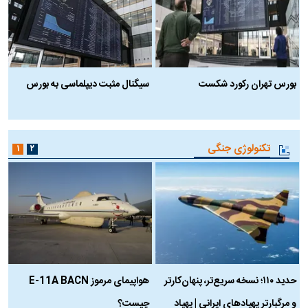
بورس تهران رکورد شکست
سیگنال مثبت دیپلماسی به بورس
ب
تکنولوژی جنگی
۱
۲
حدید ۱۱۰؛ نسخه سریع‌تر، پنهان‌کارتر
هواپیمای مرموز E-11A BACN
ف
و مرگبارتر پهپادهای ایرانی | پهپاد
چیست؟
م