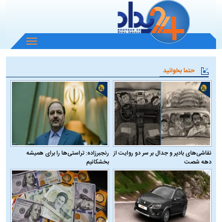
باز
و
بسته
حتما بخوانید
کردن
منو
نقاشی‌های بادپر و جدال بر سر دو روایت از
رنجبرزاده: تراستی‌ها را برای همیشه
دهه شصت
بخشکانیم