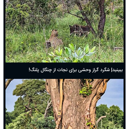
ببینید| شگرد گراز وحشی برای نجات از چنگال پلنگ!