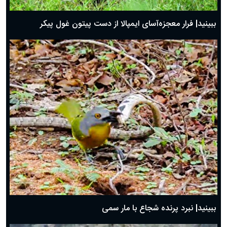
ببینید| فرار معجزه‌آسای ایمپالا از دست پیتون غول پیکر
ببینید| نبرد پرنده شجاع با مار سمی