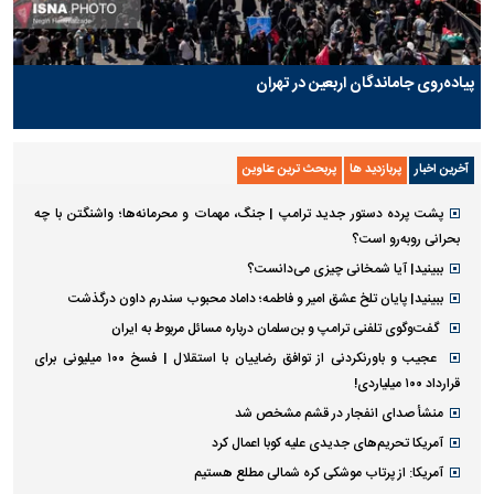
پیاده‌روی جاماندگان اربعین در تهران
آخرین اخبار
پربازدید ها
پربحث ترین عناوین
پشت پرده دستور جدید ترامپ | جنگ، مهمات و محرمانه‌ها؛ واشنگتن با چه
بحرانی روبه‌رو است؟
ببینید| آیا شمخانی چیزی می‌دانست؟
ببینید| پایان تلخ عشق امیر و فاطمه؛ داماد محبوب سندرم داون درگذشت
گفت‌وگوی تلفنی ترامپ و بن‌سلمان درباره مسائل مربوط به ایران
عجیب و باورنکردنی از توافق رضاییان با استقلال | فسخ ۱۰۰ میلیونی برای
قرارداد ۱۰۰ میلیاردی!
منشأ صدای انفجار در قشم مشخص شد
آمریکا تحریم‌های جدیدی علیه کوبا اعمال کرد
آمریکا: از پرتاب موشکی کره شمالی مطلع هستیم