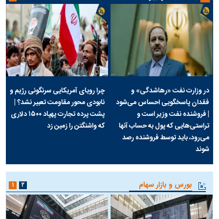
در وزارت نفت «رهاشدگی» و
چرا رویای آمریکایی سرنگونی رژیم و
فقدان پاسخگویی احساس می‌شود
نابودی محور مقاومت تعبیر نشد؟ |
| فروشنده نفت وزیر است و
پشت پرده تجارت پهپاد‌ ۱۵۰۰ دلاری
تراستی‌هایی که پول به حساب آنها
که واشنگتن را زمین زد
می‌رود، باید توسط فروشنده رصد
شوند
بورس و بازار سهام
۱
۲