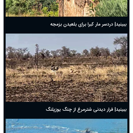
ببینید| دردسر مار کبرا برای بلعیدن بزمجه
ببینید| فرار دیدنی شترمرغ از چنگ یوزپلنگ