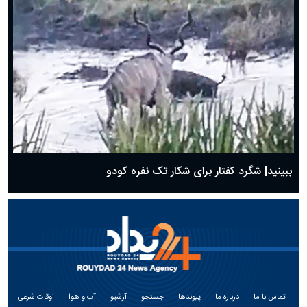
ببینید| شگرد کفتار برای شکار تک نفره کودو
تماس با ما
درباره ما
پیوندها
جستجو
آرشیو
آب و هوا
اوقات شرعی