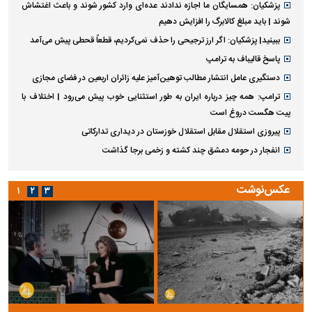
پزشکیان: همسایگان ما اجازه ندادند عده‌ای وارد کشور شوند و باعث اغتشاش
شوند | باید مبلغ کالابرگ را افزایش دهیم
ببینید| پزشکیان: اگر ارز ترجیحی را حذف نمی‌کردیم، قطعاً قحطی پیش می‌آمد
پاسخ قالیباف به ترامپ
دستگیری عامل انتشار مطالب توهین‌آمیز علیه زائران اربعین در فضای مجازی
ترامپ: همه چیز درباره ایران به طور استثنایی خوب پیش می‌رود | اختلاف با
پیت هگست دروغ است
پیروزی استقلال مقابل استقلال خوزستان در دیداری تدارکاتی
انفجار در حومه دمشق چند کشته و زخمی برجا گذاشت
عکس‌نوشت
۱
۲
۳