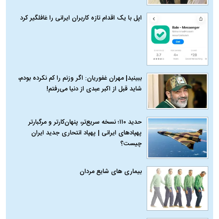
اپل با یک اقدام تازه کاربران ایرانی را غافلگیر کرد
ببینید| مهران غفوریان: اگر وزنم را کم نکرده بودم،
شاید قبل از اکبر عبدی از دنیا می‌رفتم!
حدید ۱۱۰؛ نسخه سریع‌تر، پنهان‌کارتر و مرگبارتر
پهپادهای ایرانی | پهپاد انتحاری جدید ایران
چیست؟
بیماری‌ های شایع مردان