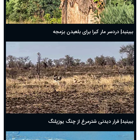
ببینید| دردسر مار کبرا برای بلعیدن بزمجه
ببینید| فرار دیدنی شترمرغ از چنگ یوزپلنگ