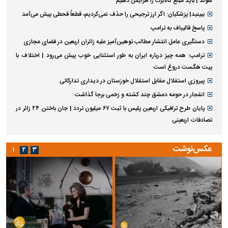
شوند | باید مبلغ کالابرگ را افزایش دهیم
ببینید| پزشکیان: اگر ارز ترجیحی را حذف نمی‌کردیم، قطعاً قحطی پیش می‌آمد
پاسخ قالیباف به ترامپ
دستگیری عامل انتشار مطالب توهین‌آمیز علیه زائران اربعین در فضای مجازی
ترامپ: همه چیز درباره ایران به طور استثنایی خوب پیش می‌رود | اختلاف با
پیت هگست دروغ است
پیروزی استقلال مقابل استقلال خوزستان در دیداری تدارکاتی
انفجار در حومه دمشق چند کشته و زخمی برجا گذاشت
پایان طرح ترافیکی اربعین پلیس با ثبت ۶۷ میلیون تردد | جان باختن ۲۴ زائر در
تصادفات اربعینی
عکس‌نوشت
۱
۲
۳