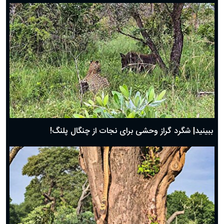
ببینید| شگرد گراز وحشی برای نجات از چنگال پلنگ!