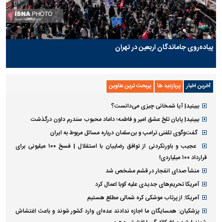
پیاده‌روی جاماندگان اربعین در تهران
آخرین اخبار
پربازدید ها
پربحث ترین عناوین
ببینید| آیا شمخانی چیزی می‌دانست؟
ببینید| پایان تلخ عشق امیر و فاطمه؛ داماد محبوب سندرم داون درگذشت
گفت‌وگوی تلفنی ترامپ و بن‌سلمان درباره مسائل مربوط به ایران
عجیب و باورنکردنی از توافق رضاییان با استقلال | فسخ ۱۰۰ میلیونی برای
قرارداد ۱۰۰ میلیاردی!
منشأ صدای انفجار در قشم مشخص شد
آمریکا تحریم‌های جدیدی علیه کوبا اعمال کرد
آمریکا: از پرتاب موشکی کره شمالی مطلع هستیم
پزشکیان: همسایگان ما اجازه ندادند عده‌ای وارد کشور شوند و باعث اغتشاش