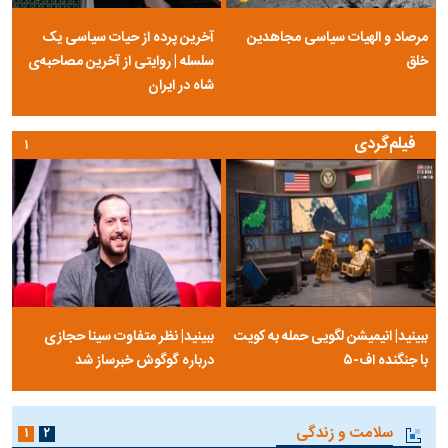
مرصاد و الهیات سیاسی مجاهدین
آخرین پرده از حیات سیاسی یک
خلق
سلسله | روایتی از آخرین مصاحبه‌ی
شاه در ایران
فیلم‌گردی
۱
ببینید| انیمیشن لگویی حمله به کویت
ببینید| نظر متفاوت سینا حجازی
با جنگنده اف-۵
درباره گوگوش خبرساز شد
سلامت و زندگی
۱
۲