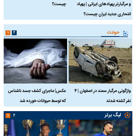
و مرگبارتر پهپادهای ایرانی | پهپاد
چیست؟
م
انتحاری جدید ایران چیست؟
حوادث
۱
۲
واژگونی مرگبار سمند در اصفهان | ۴
عکس| ماجرای کشف جسد ناشناس
نفر کشته شدند
که توسط حیوانات خورده شد
گ
لیگ برتر
۱
۲