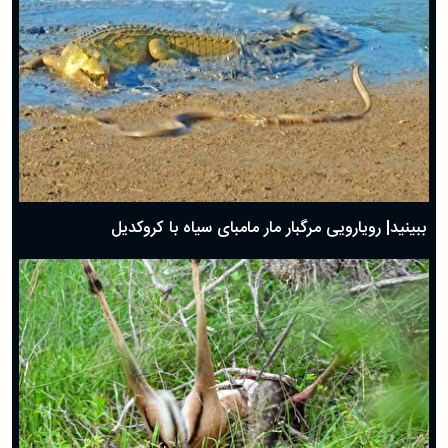
ببینید| رویارویی مرگبار مار مامبای سیاه با کروکدیل