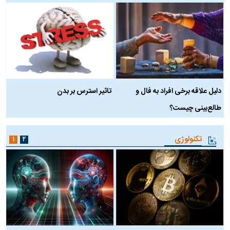
دلیل علاقه برخی افراد به فال و
تاثیر استرس بر بدن
ع
طالع‌بینی چیست؟
آ
تکنولوژی
۱
۲