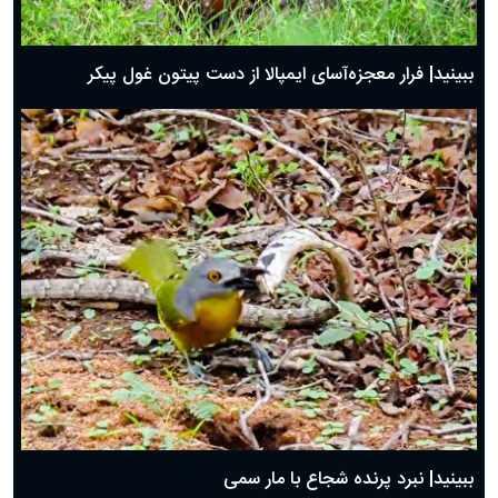
ببینید| فرار معجزه‌آسای ایمپالا از دست پیتون غول پیکر
ببینید| نبرد پرنده شجاع با مار سمی