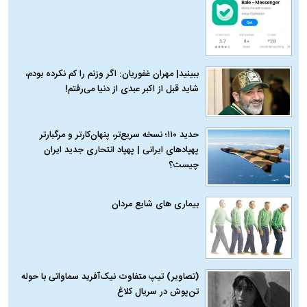
ببینید| مهران غفوریان: اگر وزنم را کم نکرده بودم،
شاید قبل از اکبر عبدی از دنیا می‌رفتم!
حدید ۱۱۰؛ نسخه سریع‌تر، پنهان‌کارتر و مرگبارتر
پهپادهای ایرانی | پهپاد انتحاری جدید ایران
چیست؟
بیماری‌ های شایع مردان
(تصاویر) تیپ متفاوت نیک‌آفرید سماواتی با حوله
تن‌پوش در سریال کلاغ