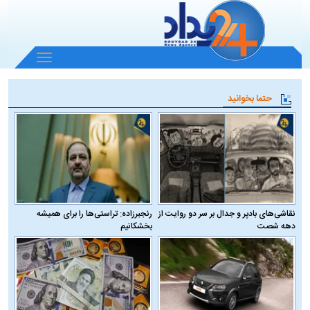
باز
و
بسته
حتما بخوانید
کردن
منو
نقاشی‌های بادپر و جدال بر سر دو روایت از
رنجبرزاده: تراستی‌ها را برای همیشه
دهه شصت
بخشکانیم