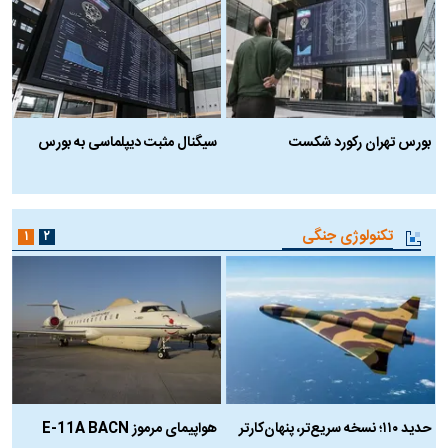
بورس تهران رکورد شکست
سیگنال مثبت دیپلماسی به بورس
ب
تکنولوژی جنگی
۱
۲
حدید ۱۱۰؛ نسخه سریع‌تر، پنهان‌کارتر
هواپیمای مرموز E-11A BACN
ف