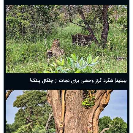
ببینید| شگرد گراز وحشی برای نجات از چنگال پلنگ!