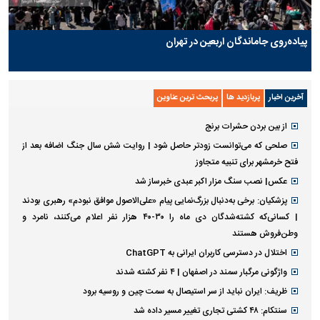
پیاده‌روی جاماندگان اربعین در تهران
آخرین اخبار
پربازدید ها
پربحث ترین عناوین
از بین بردن حشرات برنج
صلحی که می‌توانست زودتر حاصل شود | روایت شش سال جنگ اضافه بعد از
فتح خرمشهر برای تنبیه متجاوز
عکس| نصب سنگ مزار اکبر عبدی خبرساز شد
پزشکیان: برخی به‌دنبال بزرگ‌نمایی پیام «علی‌الاصول موافق نبودم» رهبری بودند
| کسانی‌که کشته‌شدگان دی ماه را ۳۰-۴۰ هزار نفر اعلام می‌کنند، نامرد و
وطن‌فروش هستند
اختلال در دسترسی کاربران ایرانی به ChatGPT
واژگونی مرگبار سمند در اصفهان | ۴ نفر کشته شدند
ظریف: ایران نباید از سر استیصال به سمت چین و روسیه برود
سنتکام: ۴۸ کشتی تجاری تغییر مسیر داده شد