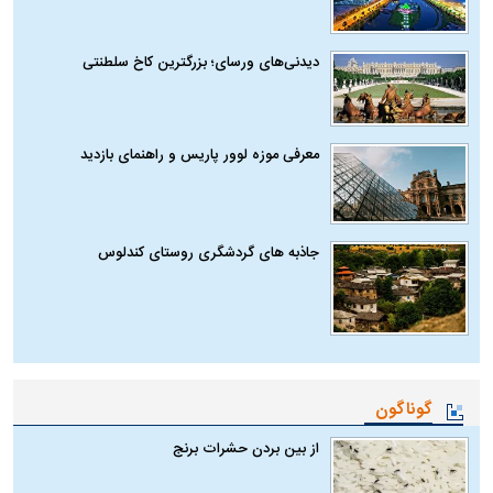
دیدنی‌های ورسای؛ بزرگترین کاخ سلطنتی
معرفی موزه لوور پاریس و راهنمای بازدید
جاذبه های گردشگری روستای کندلوس
گوناگون
از بین بردن حشرات برنج