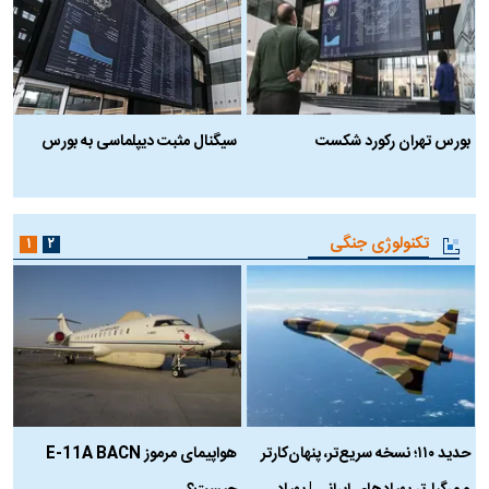
بورس تهران رکورد شکست
سیگنال مثبت دیپلماسی به بورس
ب
تکنولوژی جنگی
۱
۲
حدید ۱۱۰؛ نسخه سریع‌تر، پنهان‌کارتر
هواپیمای مرموز E-11A BACN
ف