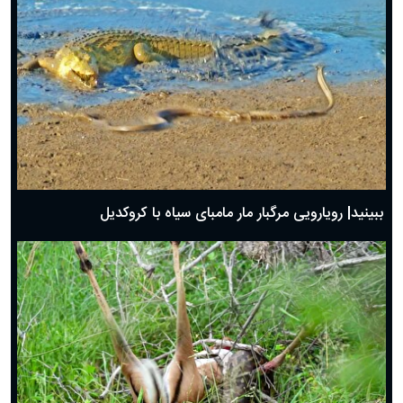
ببینید| رویارویی مرگبار مار مامبای سیاه با کروکدیل