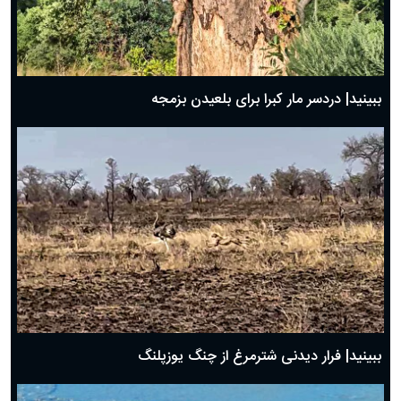
ببینید| دردسر مار کبرا برای بلعیدن بزمجه
ببینید| فرار دیدنی شترمرغ از چنگ یوزپلنگ