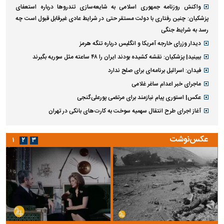
واکنش روزنامه جمهوری اسلامی به شایعه‌سازی تندروها درباره استعفای
پزشکیان: چنین رفتاری با دولت مستقر حتی در شرایط عادی غیرقابل قبول است چه
رسد به شرایط جنگی
دیدار وزرای خارجه آمریکا و انگلیس درباره تنگه هرمز
ببینید| پزشکیان: نقشه کشیده بودند ایران را ۴۸ ساعته مثل سوریه بگیرند
فیدان: اسرائیل برنامه‌ای برای صلح ندارد
ماجرای خبر اعدام ساغر غلامی
عکس| استوری پیام نیازمند برای مرتضی پورعلی‌گنجی
آغاز اجرای طرح انتقال سهمیه سوخت به کارت‌های بانکی در تهران
عکس‌نوشت
۱
۲
۳