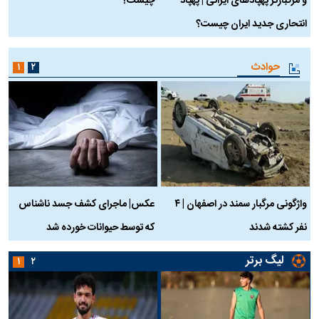
و مرگبارتر پهپادهای ایرانی | پهپاد
چیست؟
م
انتحاری جدید ایران چیست؟
حوادث
۱
۲
واژگونی مرگبار سمند در اصفهان | ۴
عکس| ماجرای کشف جسد ناشناس
نفر کشته شدند
که توسط حیوانات خورده شد
گ
لیگ برتر
۱
۲