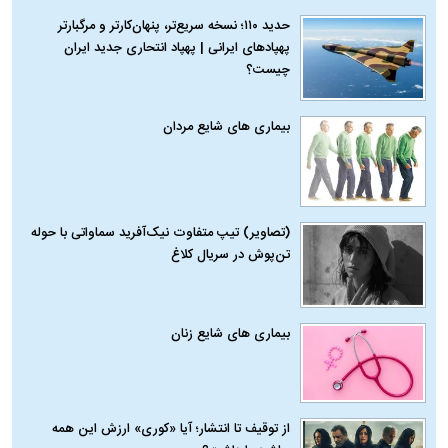
حدید ۱۱۰؛ نسخه سریع‌تر، پنهان‌کارتر و مرگبارتر
پهپادهای ایرانی | پهپاد انتحاری جدید ایران
چیست؟
بیماری‌ های شایع مردان
(تصاویر) تیپ متفاوت نیک‌آفرید سماواتی با حوله
تن‌پوش در سریال کلاغ
بیماری‌ های شایع زنان
از توقیف تا انتشار؛ آیا «کوری» ارزش این همه