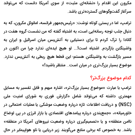
مکرون این اقدام را «نشانه‌ای مثبت» از سوی آمریکا دانست که می‌تواند
سرآغاز گفت‌و‌گو‌های گسترده‌تری باشد.
ترامپ، اما در پستی کوتاه نوشت: «رئیس‌جمهور فرانسه، امانوئل مکرون، که به
دنبال جلب توجه رسانه‌ایی است، به اشتباه گفته که من نشست گروه هفت در
کانادا را ترک کردم تا برای دستیابی به آتش‌بس میان اسرائیل و ایران به
واشینگتن بازگردم. اشتباه است!... او هیچ ایده‌ای ندارد چرا من اکنون در
مسیر بازگشت به واشینگتن هستم؛ این قطعا هیچ ربطی به آتش‌بس ندارد.
موضوع بسیار بزرگ‌تری در میان است… منتظر باشید!»
کدام موضوع بزرگ‌تر؟
ترامپ با عبارت «موضوع بسیار بزرگ‌تر»، اشاره مبهم و قابل تفسیر به مسایل
مهمتری داشته که می‌تواند شامل «گزارش فوری به شورای امنیت ملی
(NSC) و دریافت اطلاعات تازه درباره وضعیت موشکی یا عملیات احتمالی در
خاورمیانه»، «جمع‌بندی درباره پیامد‌های اقتصادی یا بازار انرژی در پی اوضاع
ناامن منطقه» و یا «تصمیم‌گیری درباره وضعیت نیرو‌های آمریکا در منطقه»
باشد. به خصوص که برخی منابع می‌گویند زیر دریایی یا ناو هواپیمابر در حال