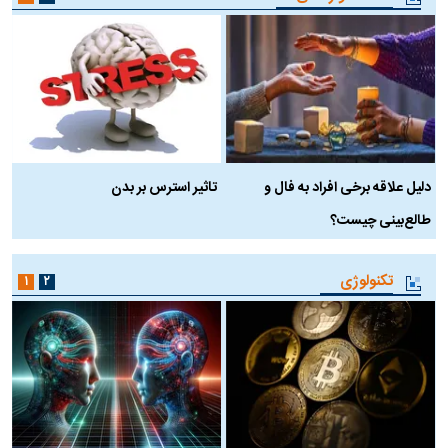
دلیل علاقه برخی افراد به فال و
تاثیر استرس بر بدن
ع
طالع‌بینی چیست؟
آ
تکنولوژی
۱
۲