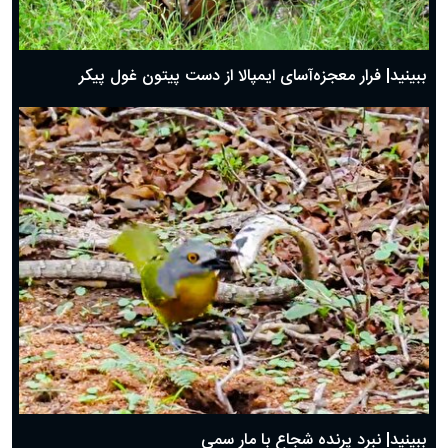
ببینید| فرار معجزه‌آسای ایمپالا از دست پیتون غول پیکر
ببینید| نبرد پرنده شجاع با مار سمی