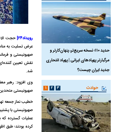
رویداد۲۴|
حجت الاسل
عرض تسلیت به مناسب
 ماسک
حدید ۱۱۰؛ نسخه سریع‌تر، پنهان‌کارتر و
هواپیمای مرموز E-11A BACN چیست؟
صهیونیستی و فرماند
مرگبارتر پهپادهای ایرانی | پهپاد انتحاری
نقش تعیین کننده‌ای 
جدید ایران چیست؟
شد.
وی افزود: رهبر معظم
حوادث
۱
۲
۳
صهیونیستی متحدین غ
صهیونیستی با پشتیبا
عملیات گسترده که ب
کرده بودند؛ طبق اظ