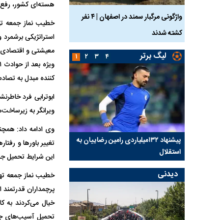
هسته‌ای کشور، رفع 
ساله بر اثر برق
واژگونی مرگبار سمند در اصفهان | ۴ نفر
عکس| ماجرای کشف جسد
خطیب نماز جمعه ته
کشته شدند
توسط حیوانات خورده شد
استراتژیکی برشمرد 
معیشتی و اقتصادی ح
لیگ برتر
۱
۲
۳
۴
کننده مبدل به تصادم
ابوترابی فرد خاطرن
ویرانگر به زیرساخت
وی ادامه داد: همچن
کلیدی
پیشنهاد ۱۳۲میلیاردی رامین رضاییان به
بازگشت اندونگ به استق
تغییر باور‌ها و رفت
استقلال
هافبک گابنی در آستانه 
این شرایط تحمیل جن
دیدنی
خطیب نماز جمعه ته
پرچمداران قدرتمند ا
خیال می‌کردند به ک
تحمیل آسیب‌های جدی 