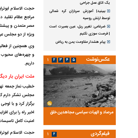
یک اتاق عمل جراحی
حجت الاسلام ابوترا
ببینید| آموزش سربازان کره شمالی
مراجع عظام تقلید دا
توسط ارتش روسیه
مصر متمدن و پیشتاز د
ضرغامی: تغییر ریل، عین بصیرت است
| فرصت سوزی نکنیم
ویژه از دو مجلس عرا
پیام هشدار مقاومت یمن به ریاض
وی همچنین از فعالیت
و چهره‌های محبوب نز
عکس‌نوشت
۱
۲
۳
۴
۵
داریم.
ملت ایران بار دیگر
خطیب نماز جمعه تهر
مجلس تشکر دارم که 
برگزار کرد و با اوج
اخیر راه را برای افز
ضا تختی و
مرصاد و الهیات سیاسی مجاهدین خلق
آخرین پرده از حیات سی
روایتی از آخرین مصاحبه‌
امنیت کامل تاسیسات 
حجت الاسلام ابوتراب
فیلم‌گردی
۱
۲