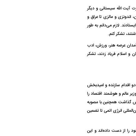
ت آیت الله سیستانی و دیگر
، اندونزی و مالزی تا عراق و
ستادند. لازم می‌دانم به طور
شتند، تشکر کنم.
رآمدان عرصه هنر، ورزش، ادب
ن و اسلام فریاد زدند، تشکر
دو اقدام سازنده و امیدبخش
ر عالم و هوشمند اقتصاد را
نمایش گذاشت همچنین با مصوبه
ن‌المللی انرژی اتمی تا تضمین
در دوران قاجار چگونه
مردی که سر خم نکرد؟ | غلامرضا تختی و
مرصاد و ال
حکومت پهلوی
د را از دست داده‌اند و این