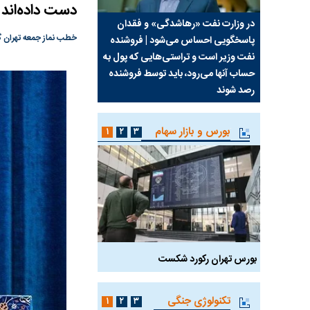
دست داده‌اند
سیما علیه
در وزارت نفت «رهاشدگی» و فقدان
چرا رویای آمریکایی سرن
خطب نماز جمعه تهران گ
پاسخگویی احساس می‌شود | فروشنده
نابودی محور مقاومت تع
نفت وزیر است و تراستی‌هایی که پول به
پرد
حساب آنها می‌رود، باید توسط فروشنده
واشنگتن را زمین زد
رصد شوند
بورس و بازار سهام
۱
۲
۳
بورس تهران رکورد شکست
سیگنال مثبت دیپلماسی 
تکنولوژی جنگی
۱
۲
۳