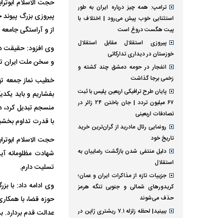
حجت الاسلام ابوترا
ترامپ: همه چیز درباره ایران به طور
پیروزی بزرگ پیوند 
استثنایی خوب پیش می‌رود | اختلاف با
از و آراستگی جامعه 
پیت هگست دروغ است
پیروزی استقلال مقابل استقلال
وی افزود: حقیقت دی
خوزستان در دیداری تدارکاتی
و سخن ملت ایران تج
انفجار در حومه دمشق چند کشته و
زخمی برجا گذاشت
خطیب نماز جمعه تهر
پایان طرح ترافیکی اربعین پلیس با ثبت
بفشاریم و باید یکدیگ
۶۷ میلیون تردد | جان باختن ۲۴ زائر در
منسجم تبدیل کرد، د
تصادفات اربعینی
با قدرت تداوم بخشی
رونمایی رئال مادرید از گران‌ترین خرید
تاریخ خود
حجت الاسلام ابوتراب
دلیل منتفی شدن بازگشت رضاییان به
استقلال
تسلیت دارم.
جزییات تازه از مذاکرات ایران و عمان؛
وی ادامه داد: با بز
کریدورهای شمالی و جنوبی تنگه هرمز
حذف می‌شوند
حوزه قضا، با همکاری
ببینید| لحظه زلزله ۷.۱ ریشتری ژاپن در
عدالت قدم بردارد. بد