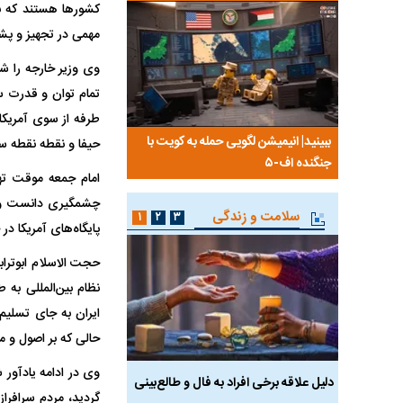
کشور‌ها هستند که ب
مهمی در تجهیز و پشت
وی وزیر خارجه را شج
تمام توان و قدرت س
طرفه از سوی آمریکا 
 درباره
ببینید| انیمیشن لگویی حمله به کویت با
ببینید| نظر متفاوت سینا
حیفا و نقطه نقطه سر
جنگنده اف-۵
گوگوش خبرساز شد
امام جمعه موقت تهر
چشمگیری دانست و افز
سلامت و زندگی
۱
۲
۳
پایگاه‌های آمریکا د
حجت الاسلام ابوتراب
نظام بین‌المللی به 
ایران به جای تسلی
حالی که بر اصول و 
وی در ادامه یادآور 
ان آن
دلیل علاقه برخی افراد به فال و طالع‌بینی
تاثیر استرس بر بدن
گردید، مردم سرافراز