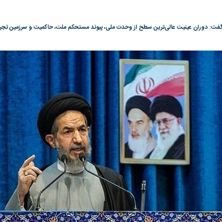
گونی رژیم و
مطالعه رفتار هیستریک صدا و سیما علیه
در وزارت نفت «ر
فت: دوران عینیت عالی‌ترین سطح از وحدت ملی، پیوند مستحکم ملت، حاکمیت و سرزمین تجر
بیر نشد؟ | پشت
کمپین نه به اعدام
پاسخگویی احساس 
ه تجارت پهپاد‌ ۱۵۰۰ دلاری که
نفت وزیر است و ت
حساب آنها می‌رود
رصد شوند
به بورس
پرواز ۱۰۰ هزار واحدی شاخص کل بورس
بورس تهران رکور