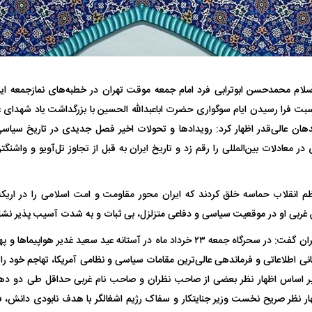
ام محمدحسن ابوترابی فرد امام جمعه موقت تهران در خطبه‌های نمازجمعه ا
ت فرا رسیدن ایام سوگواری حضرت اباعبدالله الحسین با بزرگداشت یاد شهدای عا
فضاپیمای «استارشیپ» ایلان ماسک
حدید ۱۱۰؛ نسخ
هان عالی‌قدر اظهار کرد: رویداد‌ها و تحولات اخیر فصل جدیدی در تاریخ سیاسی 
چیست؟
مرگبارتر پهپادهای ا
در معادلات بین‌المللی را رقم زد و تاریخ ایران به قبل از تجاوز تل‌آویو و واشن
جدید ایران چیست
 انقلاب حماسه خلق کردند که ایران محور مقاومت و امت اسلامی را در اریکه‌ای
ربی او در موقعیت سیاسی و دفاعی متزلزل، بی ثبات و به شدت آسیب پذیر نشان
خطیب نماز جمعه تهران گفت: در سحرگاه جمعه ۲۳ خرداد ماه در آستانه عید سعید غدی
نی اطلاعاتی و فرماندهی عالی‌ترین مقامات سیاسی و نظامی آمریکا، تهاجم خود را ب
ر اساس اظهار نظر بعضی از صاحب نظران و صاحب نام غربی حداقل طی دو دهه ب
هار نظر صریح نخست وزیر جنایتکار و سفاک رژیم اشغالگر با هدف نابودی دانش، 