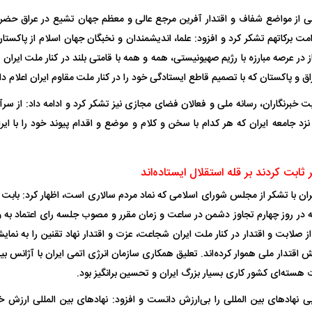
بی از مواضع شفاف و اقتدار آفرین مرجع عالی و معظم جهان تشیع در عراق حضر
مت برکاتهم تشکر کرد و افزود: علما، اندیشمندان و نخبگان جهان اسلام از پاکستان
ر عرصه مبارزه با رژیم صهیونیستی، همه و همه با قامتی بلند در کنار ملت ایران ای
ق و پاکستان که با تصمیم قاطع ایستادگی خود را در کنار ملت مقاوم ایران اعلام دا
 خبرنگاران، رسانه ملی و فعالان فضای مجازی نیز تشکر کرد و ادامه داد: از س
د جامعه ایران که هر کدام با سخن و کلام و موضع و اقدام پیوند خود را با ایرا
 ثابت کردند بر قله استقلال ایستاده‌اند
ان با تشکر از مجلس شورای اسلامی که نماد مردم سالاری است، اظهار کرد: بابت 
در روز چهارم تجاوز دشمن در ساعت و زمان مقرر و مصوب جلسه رای اعتماد به وزی
ی از صلابت و اقتدار در کنار ملت ایران شجاعت، عزت و اقتدار نهاد تقنین را به 
ایش اقتدار ملی هموار کرده‌اند. تعلیق همکاری سازمان انرژی اتمی ایران با آژانس بی
اسی یک سلسله |
ریشه‌های عزاداری ماه محرم در فرهنگ
عزاداری ماه محرم 
ی شاه در ایران
و تاریخ ایران
انجام می‌شد؟
هسته‌ای کشور کاری بسیار بزرگ ایران و تحسین برانگیز بود.
ی نهاد‌های بین المللی را بی‌ارزش دانست و افزود: نهاد‌های بین المللی ارزش خو