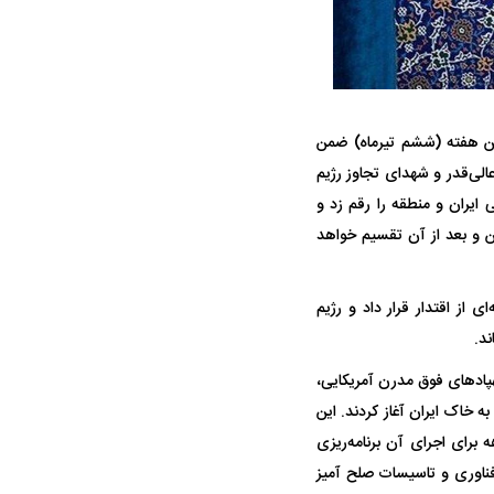
ین هفته (ششم تیرماه) ضمن
لی‌قدر و شهدای تجاوز رژیم
ه سریع‌تر، پنهان‌کارتر و
هواپیمای مرموز E-11A BACN چیست؟
ایران و منطقه را رقم زد و
یرانی | پهپاد انتحاری
گتن و بعد از آن تقسیم خواهد
؟
 از اقتدار قرار داد و رژیم
د.
ر هواپیما‌ها و پهپاد‌های فوق مدرن آمریکایی،
ه خاک ایران آغاز کردند. این
رای اجرای آن برنامه‌ریزی
فناوری و تاسیسات صلح آمیز