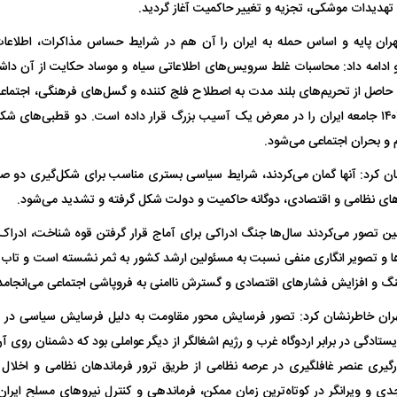
تهدیدات موشکی، تجزیه و تغییر حاکمیت آغاز گردید.
 ناشناس که
مرگ دلخراش دختر ۱۸ ساله بر اثر برق
ران پایه و اساس حمله به ایران را آن هم در شرایط حساس مذاکرات، اطلاعا
گرفتگی
کشته شدند
و ادامه داد: محاسبات غلط سرویس‌های اطلاعاتی سیاه و موساد حکایت از آن 
اصل از تحریم‌های بلند مدت به اصطلاح فلج کننده و گسل‌های فرهنگی، اجتماع
ویژه بعد از حوادث ۱۴۰۱ جامعه ایران را در معرض یک آسیب بزرگ قرار داده است. دو قطبی‌ه
 و بحران اجتماعی می‌شود.
شان کرد: آنها گمان می‌کردند، شرایط سیاسی بستری مناسب برای شکل‌گیری دو صد
‌های نظامی و اقتصادی، دوگانه حاکمیت و دولت شکل گرفته و تشدید می‌شود.
ین تصور می‌کردند سال‌ها جنگ ادراکی برای آماج قرار گرفتن قوه شناخت، ادراک
لال منتفی شد؛
ابهام بزرگ درباره قرارداد یاسر آسانی؛
پرسپولیس در انتظ
ار‌ها و تصویر انگاری منفی نسبت به مسئولین ارشد کشور به ثمر نشسته است و تاب 
انتخاب تیم جدید
اولین چالش حقوقی استقلال
پیش از شروع لیگ
گ و افزایش فشار‌های اقتصادی و گسترش ناامنی به فروپاشی اجتماعی می‌انجامد
ران خاطرنشان کرد: تصور فرسایش محور مقاومت به دلیل فرسایش سیاسی در سو
یستادگی در برابر اردوگاه غرب و رژیم اشغالگر از دیگر عواملی بود که دشمنان رو
ارگیری عنصر غافلگیری در عرصه نظامی از طریق ترور فرماندهان نظامی و اخلال
و ویرانگر در کوتاه‌ترین زمان ممکن، فرماندهی و کنترل نیرو‌های مسلح ایران ر