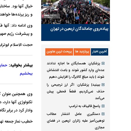
خیال آنها بود. ساختا
و ریز پرنده‌ها خواهد
وی ادامه داد: آنها
پیاده‌روی جاماندگان اربعین در تهران
و پیشرفت رژیم صهیون
حجت الاسلام ابوتراب
آخرین اخبار
پربازدید ها
پربحث ترین عناوین
پزشکیان: همسایگان ما اجازه ندادند
بیشتر بخوانید:
حمای
عده‌ای وارد کشور شوند و باعث اغتشاش
ببخشیم
شوند | باید مبلغ کالابرگ را افزایش دهیم
ببینید| پزشکیان: اگر ارز ترجیحی را
حذف نمی‌کردیم، قطعاً قحطی پیش
وی همچنین عنوان کرد
می‌آمد
تکنولوژی آنها دارد،
پاسخ قالیباف به ترامپ
وادار کرد در برابر ن
دستگیری عامل انتشار مطالب
توهین‌آمیز علیه زائران اربعین در فضای
خطیب نماز جمعه تهرا
مجازی