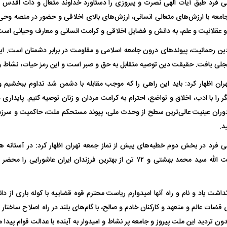
بی فرد طبق آیات الهی نصرت و پیروزی را دستاورد خداوند متعال و ذات اقدس
جامعه با ارزش‌های متعالی انسانی، ارزش‌های بالای اخلاقی و حضور در منصه وحی
و عقلانیت و علم، به دانش و فضایل اخلاقی و کرامت انسانی و معارف وحیانی است
ن رحمانیت، پیوند‌های درون جامعه اسلامی و مقاومت در برابر دشمنان است. ای
لی یافت. حقیقت دین توصیه متقابل به حق و صبر است و این رمز حیات، نشاط
ان اظهار کرد: باید این راهی را که موجب مقابله با دشمن شد تداوم ببخشیم 
ر را با ادب، اخلاق و تواضع، احترام به کرامت مردان و زنان توصیه کنیم. پایداری د
وران عینیت عالی‌ترین سطح از وحدت ملی، پیوند مستحکم ملت، حاکمیت و سرزمین 
د.
ی فرد در بخش دوم خطبه‌های پیش از نماز جمعه تهران اظهار کرد: در آستانه هف
شهادت مظلومانه آیت الله سید محمد بهشتی و ۷۲ تن از بهترین فرزندان ایران 
رگداشت یاد و نام و راه آنها امیدوارم ریاست محترم قوه قضاییه با کوله باری از 
 قضات عالم و متعهد و کارکنان خادم و صالح، با گام‌های بلند در راه اصلاح ساختا
ون تردید این ملت پیروز و جامعه پر نشاط و امیدوار به آینده با عدالت قوام پیدا م