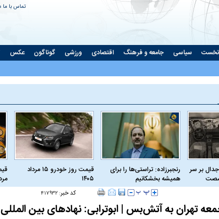
تماس با ما
د
نخست
سیاسی
جامعه و فرهنگ
اقتصادی
ورزشی
گوناگون
عکس
ت
جدال بر سر
رنجبرزاده: تراستی‌ها را برای
قیمت روز خودرو ۱۵ مرداد
 شصت
همیشه بخشکانیم
۱۴۰۵
مرداد
کد خبر:
۴۱۷۹۳۲
عه تهران به آتش‌بس | ابوترابی: نهاد‌های بین المللی ا