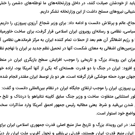
اید از خودشان صیانت کنند، در داخل وزارتخانه‌های ما توطئه‌های دشمن را خن
یبانی نیرو‌های مسلح داشت از این وزارتخانه تشکر داریم.
اع، عالم و پرتلاش دانست و ادامه داد: برای وزیر شجاع آرزوی پیروزی را داریم. 
یاسی، نظامی و رسانه‌ای روبروی ایران اسلامی قرار گرفت، برای ساخت خاورمی
و رژیم اشغالگر آن هم بعد از حملات تمام کننده ایران به مرکز فرماندهی نظامی آم
 حجازی درباره
ببینید| انیمیشن لگویی حمله به کویت با
ببینید| نظر متفاو
زمین‌های اشغالی به معنای شکست آنها در تحمیل نظم جدید بر ایران با تهاجم نظا
جنگنده اف-۵
گوگوش خبرساز ش
ان این رویداد بزرگ و تاریخی را موجب افزایش سطح بازیگری ایران در منطقه
ود: ایران در جنگ با دو قدرت هسته‌ای که یکی از آنها آمریکا بود، اراده خود ر
ر جهان مورد حمله موشکی قرار گرفته است، هر دو بار توسط ایران مقتدر انجام شده
ی پیروزی ایران را موجب ارتقای جایگاه ایران در نظام بین‌المللی دانست و گفت: ای
طور استثنایی متفاوت ساخت و وزیر جنگ سابق کابینه نتانیاهو با دردناک و تلخ 
م شدن بی‌قید و شرط یعنی مطالبه رئیس جمهور احمق آمریکا وارد مذاکرات سخ
مواضع خود استوار است.
شد: در این رویداد بزرگ و تاریخ ساز منبع اصلی قدرت جمهوری اسلامی ایران بر
علت تنگی نفس و راه های درمان آن
دلیل علاقه برخی اف
 ایران منبع قدرت ایران هستند، قدرتی بی‌نظیر و تحول آفرین، ملت ایران بار دیگ