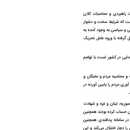
واژگونی مرگبار سمند در اصفهان | ۴ نفر
عکس| ماجرای کشف جسد ناشناس که
ت راهبردی و محاسبات کلان
توسط حیوانات خورده شد
داشت که شرایط سخت و دشوار
ی و سیاسی به وجود آمده به
ای شکل گرفته با ورود عامل تحریک
ایی در کشور است، با تهاجم
 و محاسبه مردم و نخبگان و
ار سه خرید کلیدی
پیشنهاد ۱۳۲میلیاردی رامین رضاییان به
بازگشت اندو
آوری مردم را پایین آورده در
استقلال
هافبک گابنی
.
ریه، لبنان و غزه و شهادت
ی آن حساب کرده بودند همچنین
 در سامانه پدافندی همچنین
ا دچار اختلال می‌کند و این