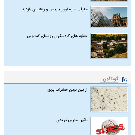
معرفی موزه لوور پاریس و راهنمای بازدید
جاذبه های گردشگری روستای کندلوس
گوناگون
از بین بردن حشرات برنج
تاثیر استرس بر بدن