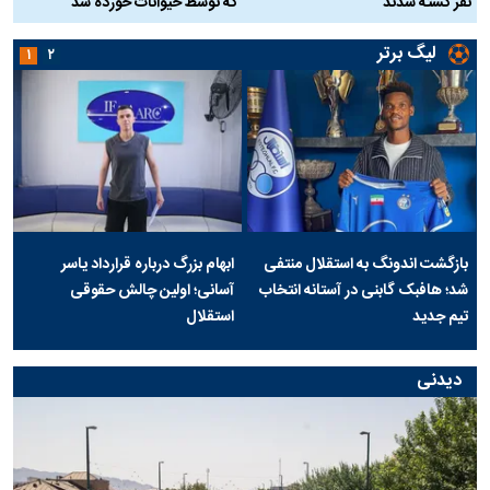
نفر کشته شدند
که توسط حیوانات خورده شد
گ
لیگ برتر
۱
۲
بازگشت اندونگ به استقلال منتفی
ابهام بزرگ درباره قرارداد یاسر
شد؛ هافبک گابنی در آستانه انتخاب
آسانی؛ اولین چالش حقوقی
تیم جدید
استقلال
دیدنی