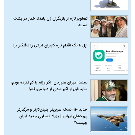
تصاویر تازه از بازیگران زن بامداد خمار در پشت
صحنه
اپل با یک اقدام تازه کاربران ایرانی را غافلگیر کرد
ببینید| مهران غفوریان: اگر وزنم را کم نکرده بودم،
شاید قبل از اکبر عبدی از دنیا می‌رفتم!
حدید ۱۱۰؛ نسخه سریع‌تر، پنهان‌کارتر و مرگبارتر
پهپادهای ایرانی | پهپاد انتحاری جدید ایران
چیست؟