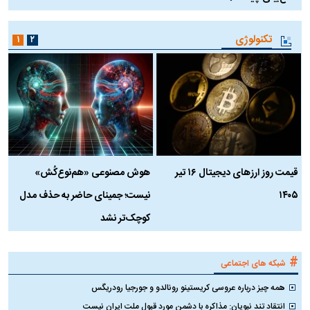
تکنولوژی
۱
۲
قیمت روز ارز‌های دیجیتال ۱۶ تیر
هوش مصنوعی «هم‌نوع‌کُش»
چ
۱۴۰۵
نیست؛ جمینای حاضر به حذف مدل
ک
کوچک‌تر نشد
#
شبکه های اجتماعی
همه چیز درباره عروسی کریستینو رونالدو و جورجیا رودریگس
انتقاد تند نبویان: مذاکره با دشمن مورد قبول ملت ایران نیست