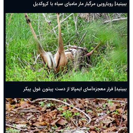
ببینید| رویارویی مرگبار مار مامبای سیاه با کروکدیل
ببینید| فرار معجزه‌آسای ایمپالا از دست پیتون غول پیکر