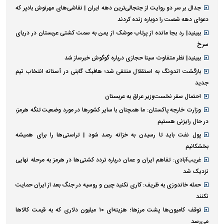
جدال بر سر دو روایت از جنجالی‌ترین دهه ایران | نقاشی‌های مهرنوش بادپر که
دعوای دهه شصت را دوباره زنده کردند
ببینید| رد بجا مانده از پرتاب موشک از یمن به سمت کشتی عربستان در دریای
سرخ
ببینید| نظر متفاوت سینا حجازی درباره گوگوش خبرساز شد
بازگشت اندونگ به استقلال منتفی شد؛ هافبک گابنی در آستانه انتخاب تیم
جدید
احتمال سفر نخست‌وزیر عراق به عربستان
وزارت خارجه پاکستان: ما همچنان با سایر کشور‌ها در مورد وضعیت تنگه هرمز،
در حال رایزنی هستیم
پول نفت باید تا رسیدن به خزانه رصد شود | تراستی‌ها را برای همیشه
بخشکانیم
غریب‌آبادی: تفاهم ایران و عمان درباره تردد کشتی‌ها در هرمز به مرحله نهایی
نزدیک شد
حمله خاندوزی به ظریف: کاری نکنید چین و روسیه در جنگ بعد از ایران حمایت
نکنند
توقف کامیون‌ها پشت مرزها؛ هزینه‌ای ۱۰ میلیون دلاری که به قیمت کالاها
می‌رسد