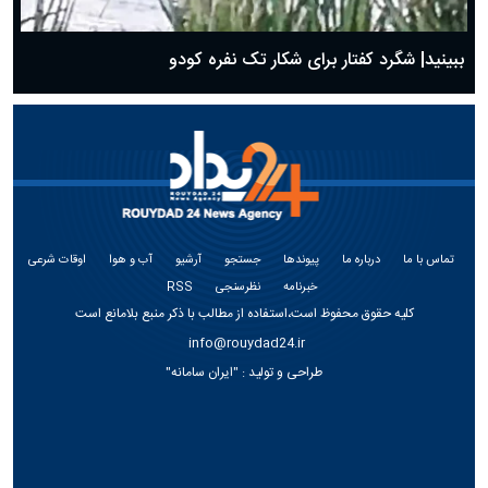
ببینید| شگرد کفتار برای شکار تک نفره کودو
تماس با ما
درباره ما
پیوندها
جستجو
آرشیو
آب و هوا
اوقات شرعی
خبرنامه
نظرسنجی
RSS
کلیه حقوق محفوظ است،استفاده از مطالب با ذکر منبع بلامانع است
info@rouydad24.ir
طراحی و تولید :
"ایران سامانه"