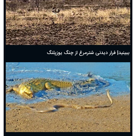
ببینید| فرار دیدنی شترمرغ از چنگ یوزپلنگ