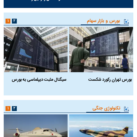
بورس و بازار سهام
۱
۲
بورس تهران رکورد شکست
سیگنال مثبت دیپلماسی به بورس
ب
تکنولوژی جنگی
۱
۲