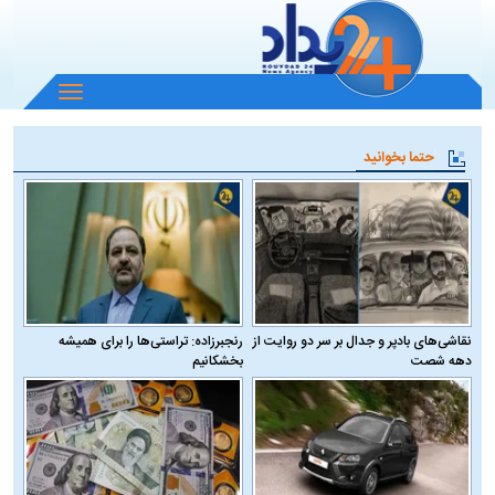
باز
و
بسته
حتما بخوانید
کردن
منو
نقاشی‌های بادپر و جدال بر سر دو روایت از
رنجبرزاده: تراستی‌ها را برای همیشه
دهه شصت
بخشکانیم