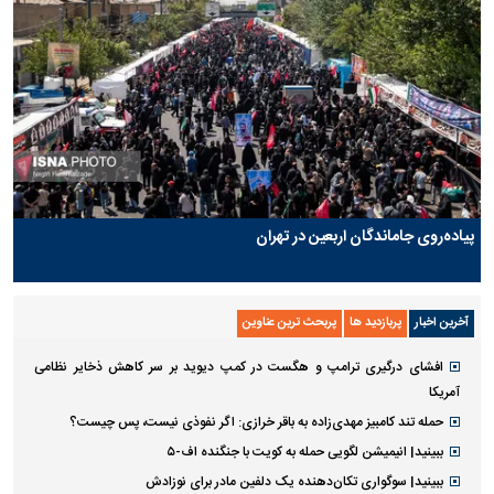
پیاده‌روی جاماندگان اربعین در تهران
آخرین اخبار
پربازدید ها
پربحث ترین عناوین
افشای درگیری ترامپ و هگست در کمپ دیوید بر سر کاهش ذخایر نظامی
آمریکا
حمله تند کامبیز مهدی‌زاده به باقر خرازی: اگر نفوذی نیست، پس چیست؟
ببینید| انیمیشن لگویی حمله به کویت با جنگنده اف-۵
ببینید| سوگواری تکان‌دهنده یک دلفین مادر برای نوزادش