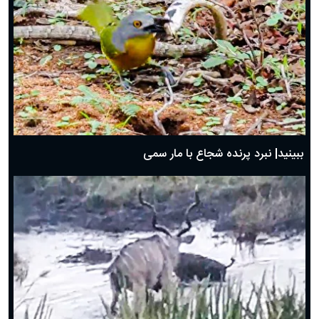
ببینید| نبرد پرنده شجاع با مار سمی