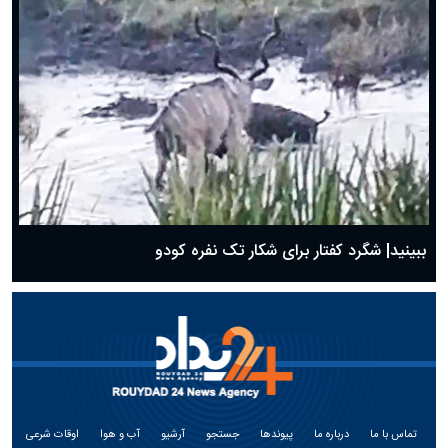
ببینید| شگرد کفتار برای شکار تک نفره کودو
تماس با ما
درباره ما
پیوندها
جستجو
آرشیو
آب و هوا
اوقات شرعی