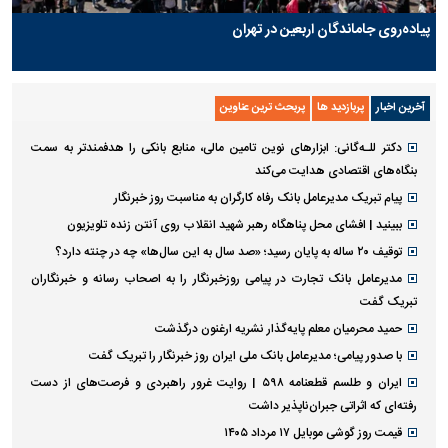
پیاده‌روی جاماندگان اربعین در تهران
آخرین اخبار
پربازدید ها
پربحث ترین عناوین
دکتر للـه‌گانی: ابزار‌های نوین تامین مالی، منابع بانکی را هدفمندتر به سمت
بنگاه‌های اقتصادی هدایت می‌کند
پیام تبریک مدیرعامل بانک رفاه کارگران به مناسبت روز خبرنگار
ببینید | افشای محل پناهگاه رهبر شهید انقلاب روی آنتن زنده تلویزیون
توقیف ۲۰ ساله به پایان رسید؛ «صد سال به این سال‌ها» چه در چنته دارد؟
مدیرعامل بانک تجارت در پیامی روزخبرنگار را به اصحاب رسانه و خبرنگاران
تبریک گفت
حمید محرمیان معلم پایه‌گذار نشریه ارغنون درگذشت
با صدور پیامی؛ مدیرعامل بانک ملی ایران روز خبرنگار را تبریک گفت
ایران و طلسم قطعنامه ۵۹۸ | روایت غرور راهبردی و فرصت‌های از دست
رفته‌ای که اثراتی جبران‌ناپذیر داشت
قیمت روز گوشی موبایل ۱۷ مرداد ۱۴۰۵