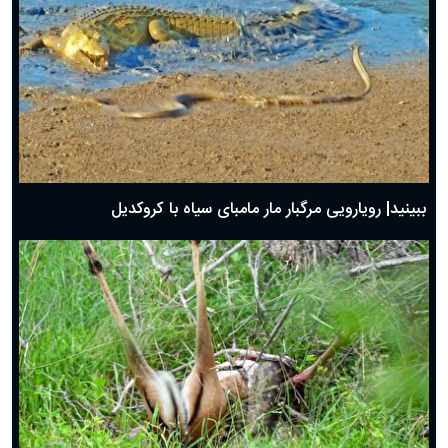
ببینید| رویارویی مرگبار مار مامبای سیاه با کروکدیل