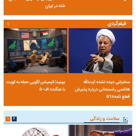
شاه در ایران
فیلم‌گردی
۱
سخنرانی دیده نشده آیت‌الله
ببینید| انیمیشن لگویی حمله به کویت
هاشمی رفسنجانی درباره پذیرش
با جنگنده اف-۵
قطع نامه۵۹۸
سلامت و زندگی
۱
۲