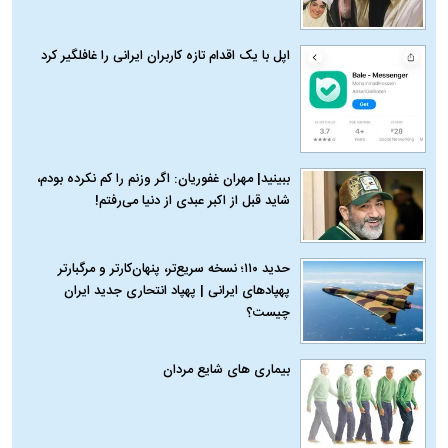
اپل با یک اقدام تازه کاربران ایرانی را غافلگیر کرد
ببینید| مهران غفوریان: اگر وزنم را کم نکرده بودم،
شاید قبل از اکبر عبدی از دنیا می‌رفتم!
حدید ۱۱۰؛ نسخه سریع‌تر، پنهان‌کارتر و مرگبارتر
پهپادهای ایرانی | پهپاد انتحاری جدید ایران
چیست؟
بیماری‌ های شایع مردان