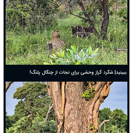
ببینید| شگرد گراز وحشی برای نجات از چنگال پلنگ!