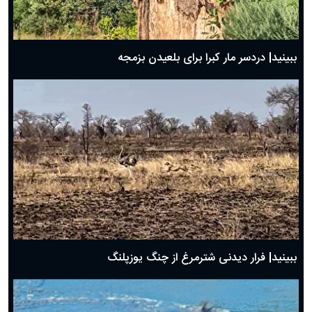
ببینید| دردسر مار کبرا برای بلعیدن بزمجه
ببینید| فرار دیدنی شترمرغ از چنگ یوزپلنگ