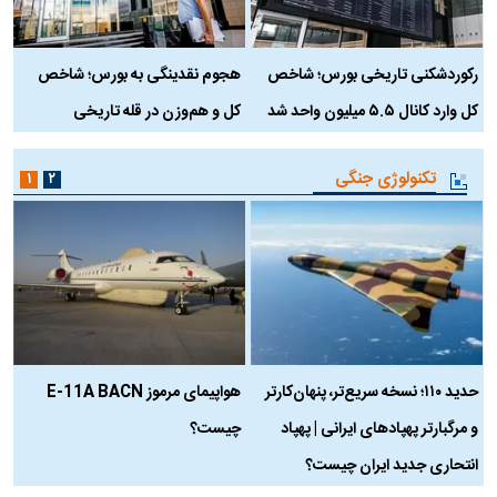
رکوردشکنی تاریخی بورس؛ شاخص
هجوم نقدینگی به بورس؛ شاخص
ب
کل وارد کانال ۵.۵ میلیون واحد شد
کل و هم‌وزن در قله تاریخی
تکنولوژی جنگی
۱
۲
حدید ۱۱۰؛ نسخه سریع‌تر، پنهان‌کارتر
هواپیمای مرموز E-11A BACN
ف
و مرگبارتر پهپادهای ایرانی | پهپاد
چیست؟
م
انتحاری جدید ایران چیست؟