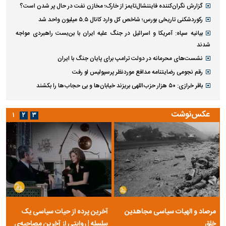
گزارش نگران‌کننده فایننشال‌تایمز از خارک؛ مخازن نفت در حال پر شدن است؟
رکوردشکنی تاریخی بورس؛ شاخص کل وارد کانال ۵.۵ میلیون واحد شد
بیانیه سپاه: آمریکا و اسرائیل در جنگ علیه ایران با بن‌بست راهبردی مواجه
شدند
نشست‌های محرمانه در دولت ترامپ برای پایان جنگ با ایران
رقم نجومی رضایتنامه مدافع موردنظر پرسپولیس لو رفت
باقر خرازی: ۵۰ هزار حزب‌اللهی بریزند خیابان‌ها و بی حجاب‌ها را بکشند
عکس‌نوشت
۱
۲
۳
مرصاد و الهیات سیاسی مجاهدین
آخرین پرده از حیات سیاسی یک
خلق
سلسله | روایتی از آخرین مصاحبه‌ی