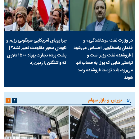
در وزارت نفت «رهاشدگی» و
چرا رویای آمریکایی سرنگونی رژیم و
فقدان پاسخگویی احساس می‌شود
نابودی محور مقاومت تعبیر نشد؟ |
| فروشنده نفت وزیر است و
پشت پرده تجارت پهپاد‌ ۱۵۰۰ دلاری
تراستی‌هایی که پول به حساب آنها
که واشنگتن را زمین زد
می‌رود، باید توسط فروشنده رصد
شوند
بورس و بازار سهام
۱
۲