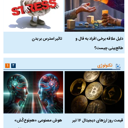
دلیل علاقه برخی افراد به فال و
تاثیر استرس بر بدن
ع
طالع‌بینی چیست؟
آ
تکنولوژی
۱
۲
قیمت روز ارز‌های دیجیتال ۱۶ تیر
هوش مصنوعی «هم‌نوع‌کُش»
چ