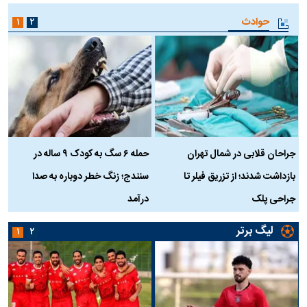
حوادث
۱
۲
جراحان قلابی در شمال تهران
حمله ۶ سگ به کودک ۹ ساله در
بازداشت شدند؛ از تزریق فیلر تا
سنندج؛ زنگ خطر دوباره به صدا
ن
جراحی پلک
درآمد
لیگ برتر
۱
۲