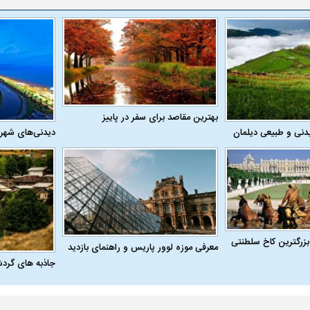
یت مرموز؛
جراحان قلابی در شمال تهران بازداشت
وف چیست؟
شدند؛ از تزریق فیلر تا جراحی پلک
راهی بیمارستان کر
بهترین مقاصد برای سفر در پاییز
دنی و طبیعی دیلمان
دیدنی‌های شهر
ل با تماشاگر
رقم نجومی رضایتنامه مدافع موردنظر
دو خرید جدید پرس
پرسپولیس لو رفت
امضای قرارداد امر
بزرگترین کاخ سلطنتی
معرفی موزه لوور پاریس و راهنمای بازدید
جاذبه های گرد