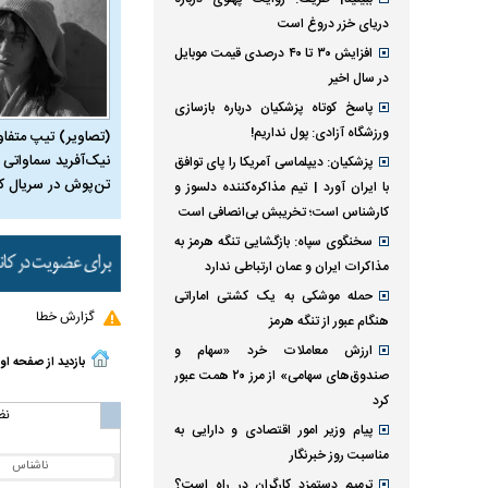
دریای خزر دروغ است
افزایش ۳۰ تا ۴۰ درصدی قیمت موبایل
در سال اخیر
پاسخ کوتاه پزشکیان درباره بازسازی
ورزشگاه آزادی: پول نداریم!
(تصاویر) تیپ متفا
نیک‌آفرید سماواتی ب
پزشکیان: دیپلماسی آمریکا را پای توافق
تن‌پوش در سریال ک
با ایران آورد | تیم مذاکره‌کننده دلسوز و
کارشناس است؛ تخریبش بی‌انصافی است
سخنگوی سپاه: بازگشایی تنگه هرمز به
مذاکرات ایران و عمان ارتباطی ندارد
حمله موشکی به یک کشتی اماراتی
گزارش خطا
هنگام عبور از تنگه هرمز
ارزش معاملات خرد «سهام و
بازدید از صفحه او
صندوق‌های سهامی» از مرز ۲۰ همت عبور
کرد
نظ
پیام وزیر امور اقتصادی و دارایی به
مناسبت روز خبرنگار
ناشناس
ترمیم دستمزد کارگران در راه است؟