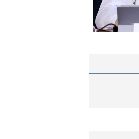
ه سریع‌تر، پنهان‌کارتر و
هواپیمای مرموز E-11A BACN چیست؟
یرانی | پهپاد انتحاری
؟