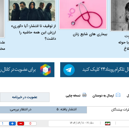
از توقیف تا انتشار؛ آیا «کوری»
ارزش این همه حاشیه را
بیماری‌ های شایع زنان
وت
داشت؟
علت
ا حوله
مخت
لاغ
ل
ارسال به دوستان
نسخه چاپی
عضویت در خبرنامه
انتشار یافته:
۵
در انتظار بررسی:
رات بینندگان
۲۱:۵۰ - ۱۴۰۴/۰۴/۱۱
|
|
1
0