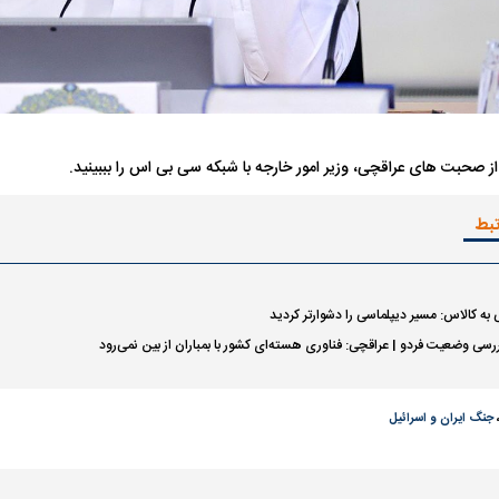
 صحبت های عراقچی، وزیر امور خارجه با شبکه سی بی اس را بببینید.
تبط
فضاپیمای «استارشیپ» ایلان ماسک
حدید ۱۱۰؛ نسخ
چیست؟
مرگبارتر پهپادهای ا
جدید ایران چیست
ه کالاس: مسیر دیپلماسی را دشوارتر کردید
ررسی وضعیت فردو | عراقچی: فناوری هسته‌ای کشور با بمباران از بین نمی‌رود
جنگ ایران و اسرائیل