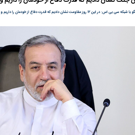
ن جنگ نشان دادیم که قدرت دفاع از خودمان را داریم و 
گونی رژیم و
مطالعه رفتار هیستریک صدا و سیما علیه
در وزارت نفت «ر
 ۱۲ روز مقاومت نشان دادیم که قدرت دفاع از خودمان را داریم و بلدیم.
بیر نشد؟ | پشت
کمپین نه به اعدام
پاسخگویی احساس 
ه تجارت پهپاد‌ ۱۵۰۰ دلاری که
نفت وزیر است و ت
حساب آنها می‌رود
رصد شوند
؛ شاخص کل و
بورس تهران رکورد شکست
رکوردشکنی تاریخ
وارد کانال ۵.۵ میلیون واحد شد