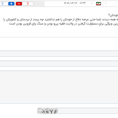
۰۹:۲۳ - ۱۴۰۴/۰۴/۱۲
|
|
0
0
خودتان؟
اسی یک سلسله |
ریشه‌های عزاداری ماه محرم در فرهنگ
عزاداری ماه محرم 
که همه دیدند شما حتی عرضه دفاع از خودتان را هم نداشتید چه برسد از مردمتان و کشورتان را
ی شاه در ایران
و تاریخ ایران
انجام می‌شد؟
رین ویژگی برای مسئولیت گرفتن در ولایت فقیه پررو بودن و سنگ پای قزوین بودن است
‌الله هاشمی
ببینید| انتشار تصاویر دیده نشده از رهبر
سخنرانی دیده نشد
طع نامه۵۹۸
انقلاب آیت‌الله سید مجتبی خامنه‌ای
رفسنجانی درباره پ