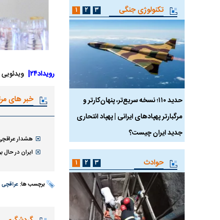
تکنولوژی جنگی
۱
۲
۳
رویداد۲۴|
ویدئویی از
خبر های مر
 ماسک
حدید ۱۱۰؛ نسخه سریع‌تر، پنهان‌کارتر و
هواپیمای مرموز E-11A BACN چیست؟
مرگبارتر پهپادهای ایرانی | پهپاد انتحاری
جدید ایران چیست؟
هشدار عراقچی ب
ایران در حال ب
حوادث
۱
۲
۳
برچسب ها:
عراقچی
،