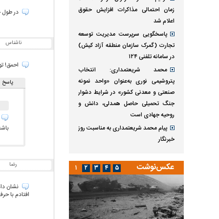
زمان احتمالی مذاکرات افزایش حقوق
در طول ج
اعلام شد
پاسخگویی سرپرست مدیریت توسعه
ناشناس
تجارت (گمرک سازمان منطقه آزاد کیش)
در سامانه تلفنی ۱۲۴
احمق! تو
محمد شریعتمداری: انتخاب
پتروشیمی نوری به‌عنوان «واحد نمونه
پاسخ ه
صنعتی و معدنی کشور» در شرایط دشوار
جنگ تحمیلی حاصل همدلی، دانش و
روحیه جهادی است
باشه
پیام محمد شریعتمداری به مناسبت روز
خبرنگار
رضا
عکس‌نوشت
۱
۲
۳
۴
۵
نشان دادی
افتادم با حر