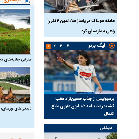
گردشگری
بازداشت
حادثه هولناک در پاساژ علاءالدین ۶ نفر را
ردپای سیاست در یک جنا
پلک
راهی بیمارستان کرد
ماجرای قتل مداح معر
لیگ برتر
۱
۲
۳
۴
معرفی جاذبه‌های دی
ی شد؛
پرسپولیس از جذب حسین‌نژاد عقب
بازی‌های لیگ برتر فوتبا
کشید؛ رضایتنامه ۲ میلیون دلاری مانع
برگزار می‌شود
دیدنی‌های ورسای؛ 
انتقال
دیدنی