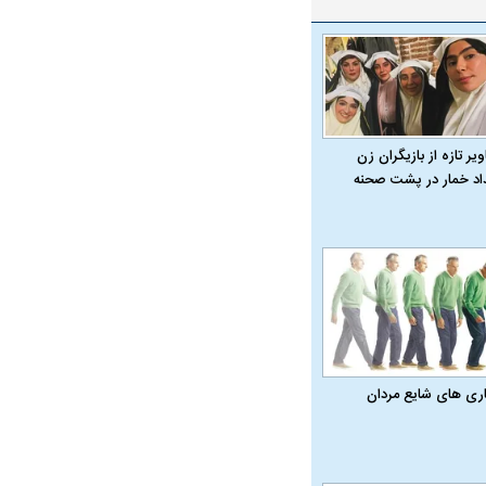
یر تازه از بازیگران زن
داد خمار در پشت صحنه
اری‌ های شایع مردان