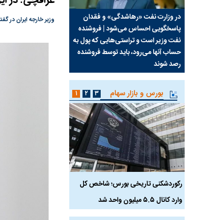
عراقچی: در ای
سیما علیه
در وزارت نفت «رهاشدگی» و فقدان
چرا رویای آمریکایی سرن
وزیر خارجه ایران در گفتگو با شبکه سی بی اس: در این
پاسخگویی احساس می‌شود | فروشنده
نابودی محور مقاومت تع
نفت وزیر است و تراستی‌هایی که پول به
پرد
حساب آنها می‌رود، باید توسط فروشنده
واشنگتن را زمین زد
رصد شوند
بورس و بازار سهام
۱
۲
۳
رکوردشکنی تاریخی بورس؛ شاخص کل
هجوم نقدینگی به بورس
وارد کانال ۵.۵ میلیون واحد شد
هم‌وزن در قله تاریخی