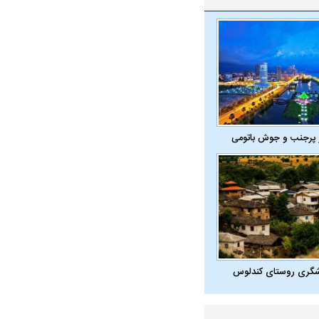
 پرجنب و جوش باتومی
شگری روستای کندلوس