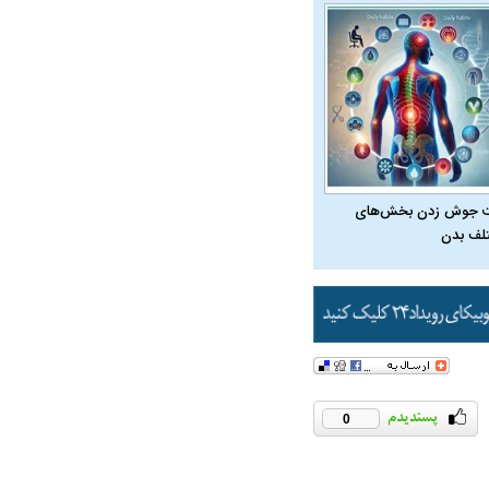
 جوش زدن بخش‌های
لف بدن
در دوران قاجار چگونه
مردی که سر خم نکرد؟ | غلامرضا تختی و
مرصاد و ال
حکومت پهلوی
0