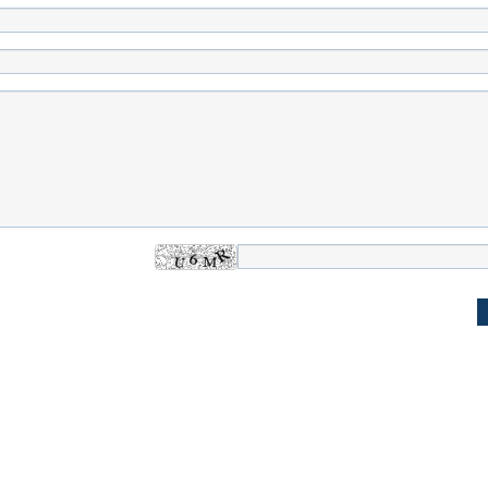
 حجازی درباره
ببینید| انیمیشن لگویی حمله به کویت با
ببینید| نظر متفاو
جنگنده اف-۵
گوگوش خبرساز ش
علت تنگی نفس و راه های درمان آن
دلیل علاقه برخی اف
چیست؟