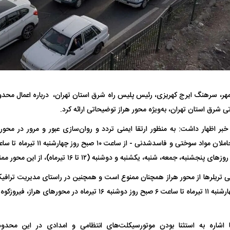
فضاپیمای «استارشیپ» ایلان ماسک
حدید ۱۱۰؛ نسخ
چیست؟
مرگبارتر پهپادهای ا
هر، سرهنگ ایرج کهریزی، رئیس پلیس راه شرق استان تهران، درباره اعمال محدو
جدید ایران چیست
 شرق استان تهران، به‌ویژه محور هراز توضیحاتی ارائه کرد.
 خبر اظهار داشت: به منظور ارتقا ایمنی تردد و روان‌سازی عبور و مرور در محور 
ی تریلرها از محور هراز همچنان ممنوع است و همچنین در راستای مدیریت ترافیک،
ساعت ۱۲ ظهر روز چهارشنبه ۱۱ تیرماه تا ساعت ۶ صبح روز دوشنبه ۱۶ تیرما
ا اشاره به استثنا بودن موتورسیکلت‌های انتظامی و امدادی در این محدود