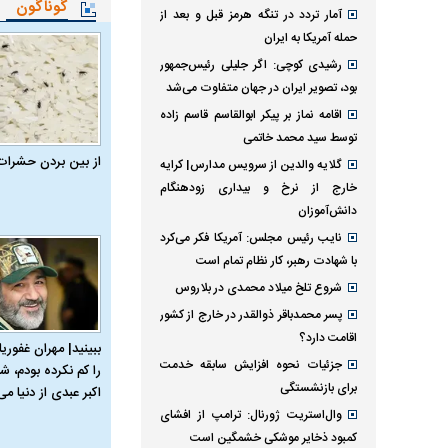
گوناگون
آمار تردد در تنگه هرمز قبل و بعد از
حمله آمریکا به ایران
رشیدی کوچی: اگر جلیلی رئیس‌جمهور
بود، تصویر ایران در جهان متفاوت می‌شد
اقامه نماز بر پیکر ابوالقاسم قاسم زاده
توسط سید محمد خاتمی
از بین بردن حشرات
گلایه والدین از سرویس مدارس| کرایه
خارج از نرخ و بیداری زودهنگام
دانش‌آموزان
نایب رئیس مجلس: آمریکا فکر می‌کرد
با شهادت رهبر، کار نظام تمام است
شروع تلخ میلاد محمدی در بلاروس
پسر محمدباقر ذوالقدر در خارج از کشور
اقامت دارد؟
ببینید| مهران غفوریا
جزئیات نحوه افزایش سابقه خدمت
را کم نکرده بودم، شا
برای بازنشستگی
اکبر عبدی از دنیا می‌
وال‌استریت ژورنال: ترامپ از افشای
کمبود ذخایر موشکی خشمگین است