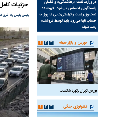
سیما علیه
در وزارت نفت «رهاشدگی» و فقدان
چرا رویای آمریکایی سرن
جزئیات کامل
پاسخگویی احساس می‌شود | فروشنده
نابودی محور مقاومت تع
نفت وزیر است و تراستی‌هایی که پول به
پرد
رئیس پلیس راه شرق استا
حساب آنها می‌رود، باید توسط فروشنده
واشنگتن را زمین زد
رصد شوند
بورس و بازار سهام
۱
۲
۳
بورس تهران رکورد شکست
سیگنال مثبت دیپلماسی 
تکنولوژی جنگی
۱
۲
۳