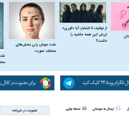
از توقیف تا انتشار؛ آیا «کوری»
ارزش این همه حاشیه را
نان
داشت؟
علت جوش زدن بخش‌های
مختلف صورت
علت
مخت
اسی یک سلسله |
ریشه‌های عزاداری ماه محرم در فرهنگ
عزاداری ماه محرم 
ی شاه در ایران
و تاریخ ایران
انجام می‌شد؟
ل
ارسال به دوستان
نسخه چاپی
عضویت در خبرنامه