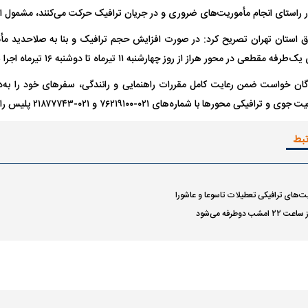
 ناشناس که
مرگ دلخراش دختر ۱۸ ساله بر اثر برق
ر راستای انجام مأموریت‌های ضروری و در جریان ترافیک حرکت می‌کنند، مشمول ا
گرفتگی
کشته شدند
 استان تهران تصریح کرد: در صورت افزایش حجم ترافیک و بنا به صلاحدید مأ
ی در محور هراز از روز چهارشنبه ۱۱ تیرماه تا دوشنبه ۱۶ تیرماه اجرا شود.
ندگان خواست ضمن رعایت کامل مقررات راهنمایی و رانندگی، سفرهای خود را ب
رها با شماره‌های ۰۲۱-۷۶۲۱۹۱۰۰ و ۰۲۱-۲۱۸۷۷۷۴۳ پلیس راه استان تماس حاصل نمایند.
تبط
لال منتفی شد؛
ابهام بزرگ درباره قرارداد یاسر آسانی؛
پرسپولیس در انتظ
انتخاب تیم جدید
اولین چالش حقوقی استقلال
پیش از شروع لیگ
‌های ترافیکی تعطیلات تاسوعا و عاشورا
 دوطرفه می‌شود