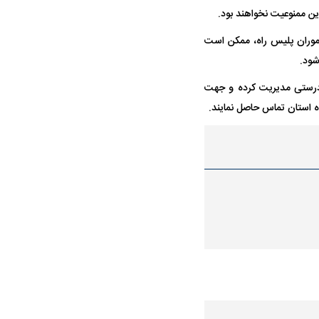
واژگونی مرگبار سمند در اصفهان | ۴ نفر
عکس| ماجرای کشف جسد ناشناس که
ین ممنوعیت نخواهند بود.
توسط حیوانات خورده شد
موران پلیس راه، ممکن است
ه‌درستی مدیریت کرده و جهت
ار سه خرید کلیدی
پیشنهاد ۱۳۲میلیاردی رامین رضاییان به
بازگشت اندو
استقلال
هافبک گابنی