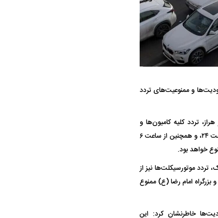
ه سریع‌تر، پنهان‌کارتر و
هواپیمای مرموز E-11A BACN چیست؟
یرانی | پهپاد انتحاری
دیت‌ها و ممنوعیت‌های تردد
؟
هراز، تردد کلیه کامیون‌ها و
کامیونت‌ها - به جز حاملان مواد سوختی و فاسدشدنی - از ساعت ۱۰ صبح روز چهارشنبه ۱۱ تیرماه تا ساعت ۲۴، و همچنین از ساعت ۶
 تردد موتورسیکلت‌ها نیز از
ه در محورهای هراز، فیروزکوه و بزرگراه امام رضا (ع) ممنوع
یت‌ها خاطرنشان کرد: این