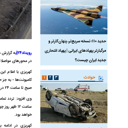
 ماسک
حدید ۱۱۰؛ نسخه سریع‌تر، پنهان‌کارتر و
هواپیمای مرموز E-11A BACN چیست؟
مرگبارتر پهپادهای ایرانی | پهپاد انتحاری
رویداد۲۴|
به گزارش م
جدید ایران چیست؟
در محورهای مواصلاتی
کهریزی با اعلام این
حوادث
۱
۲
۳
صبح تا ساعت ۲۴ در روزهای پنجشنبه، جمعه، شنبه، یکشنبه و دوشنبه (۱۲ تا ۱۶ تیرماه)، از این محور ممنوع خواهد بود.
وی افزود: تردد تمام
خواهد بود.
کهریزی در ادامه ب