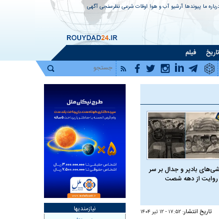
رباره ما
پیوندها
آرشیو
آب و هوا
اوقات شرعی
نظرسنجی
آگهی
اریخ
فیلم
شی‌های بادپر و جدال بر سر
روایت از دهه شصت
نیازمندیها
تاریخ انتشار:
۱۷:۵۲ - ۱۲ تير ۱۴۰۴