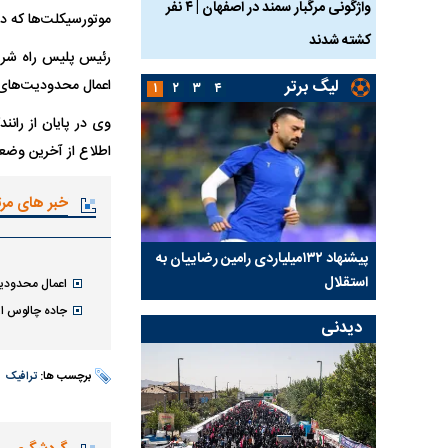
ساله بر اثر برق
واژگونی مرگبار سمند در اصفهان | ۴ نفر
عکس| ماجرای کشف جسد
موتورسیکلت‌ها که د
کشته شدند
توسط حیوانات خورده شد
رئیس پلیس راه شرق
لیگ برتر
اعمال محدودیت‌های یک‌طرفه مقطع
۱
۲
۳
۴
وی در پایان از ران
اطلاع از آخرین وضعیت جوی و ترافیکی محو
خبر های مر
کلیدی
پیشنهاد ۱۳۲میلیاردی رامین رضاییان به
بازگشت اندونگ به استق
استقلال
هافبک گابنی در آستانه 
اعمال محدودیت
جاده چالوس از ساعت ۲۲ امشب
دیدنی
برچسب ها:
ترافیک