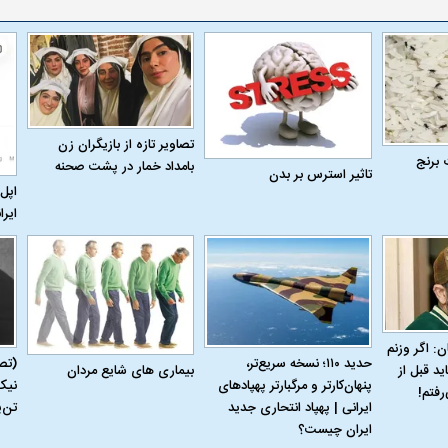
تصاویر تازه از بازیگران زن
 برنج
بامداد خمار در پشت صحنه
تاثیر استرس بر بدن
اپل 
ایرا
ن: اگر وزنم
حدید ۱۱۰؛ نسخه سریع‌تر،
(تص
بیماری‌ های شایع مردان
ید قبل از
پنهان‌کارتر و مرگبارتر پهپادهای
نیک
رفتم!
ایرانی | پهپاد انتحاری جدید
تن‌
ایران چیست؟