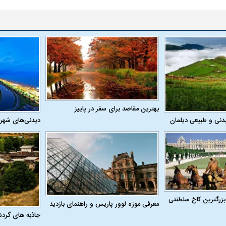
واژگونی مرگبار سمند در اصفهان | ۴ نفر
عکس| ماجرای کشف جسد ناشناس که
توسط حیوانات خورده شد
زنگ خطر دوباره به
بهترین مقاصد برای سفر در پاییز
دنی و طبیعی دیلمان
دیدنی‌های شهر
وان پرسپولیس
پیشنهاد ۱۳۲میلیاردی رامین رضاییان به
بازگشت اندونگ به
استقلال
هافبک گابنی در آس
بزرگترین کاخ سلطنتی
معرفی موزه لوور پاریس و راهنمای بازدید
جاذبه های گرد