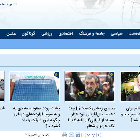
تماس با ما
د
نخست
سیاسی
جامعه و فرهنگ
اقتصادی
ورزشی
گوناگون
عکس
ت
ام برای
محسن رضایی کیست؟ | چند
پشت پرده صعود بیمه دی به
قیمت 
 عصر حجر،
دهه جنجال‌آفرینی مرد هزار
رتبه سوم؛ قراردادهای درمانی
د شد؟
نسخه؛ از کربلای۴ و نامه ۶۷ تا
چگونه این شرکت را بالا
تنگه هرمز و شعام
کشیدند؟
کد خبر:
۴۱۸۸۵۴