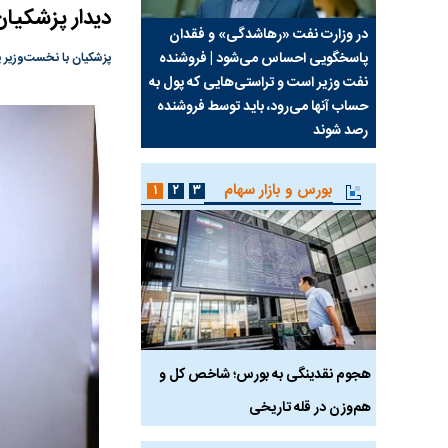
دیدار پزشکیا
سیما علیه
در وزارت نفت «رهاشدگی» و فقدان
چرا رویای آمریکایی سرن
پاسخگویی احساس می‌شود | فروشنده
نابودی محور مقاومت تع
پزشکیان با نخست‌وزیر پ
نفت وزیر است و تراستی‌هایی که پول به
پرد
حساب آنها می‌رود، باید توسط فروشنده
واشنگتن را زمین زد
رصد شوند
بورس و بازار سهام
۱
۲
۳
رس
هجوم نقدینگی به بورس؛ شاخص کل و
بورس تهران رکورد شکس
هم‌وزن در قله تاریخی