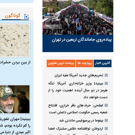
گوناگون
پیاده‌روی جاماندگان اربعین در تهران
از بین بردن حشرات
آخرین اخبار
پربازدید ها
پربحث ترین عناوین
تحریم‌های جدید آمریکا علیه ایران
ببینید| وزیر خزانه‌داری آمریکا: تنگه
هرمز در دو سال آینده اهمیت خود را از
دست خواهد داد
ابطحی: حرف‌های باقر خرازی، افتتاح
شعبه رسمی حکومت اسلامی داعش است
ببینید| مهران غفوریا
بیفوما در پرسپولیس ماندنی شد
را کم نکرده بودم، شا
اردوغان: توافقنامه دفاعی مشترک امضا
اکبر عبدی از دنیا می‌