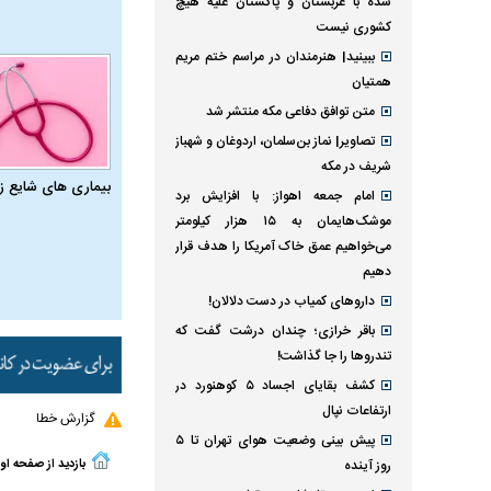
شده با عربستان و پاکستان علیه هیچ
کشوری نیست
ببینید| هنرمندان در مراسم ختم مریم
همتیان
متن توافق دفاعی مکه منتشر شد
تصاویر| نماز بن‌سلمان، اردوغان و شهباز
شریف در مکه
بیماری‌ های شایع ز
امام‌ جمعه اهواز: با افزایش برد
موشک‌هایمان به ۱۵ هزار کیلومتر
می‌خواهیم عمق خاک آمریکا را هدف قرار
دهیم
داروهای کمیاب در دست دلالان!
باقر خرازی؛ چندان درشت گفت که
تندروها را جا گذاشت!
کشف بقایای اجساد ۵ کوهنورد در
ارتفاعات نپال
گزارش خطا
پیش بینی وضعیت هوای تهران تا ۵
بازدید از صفحه او
روز آینده