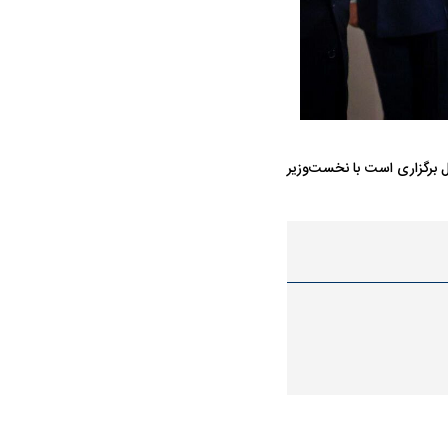
 برگزاری است با نخست‌وزیر
ه سریع‌تر، پنهان‌کارتر و
هواپیمای مرموز E-11A BACN چیست؟
یرانی | پهپاد انتحاری
؟