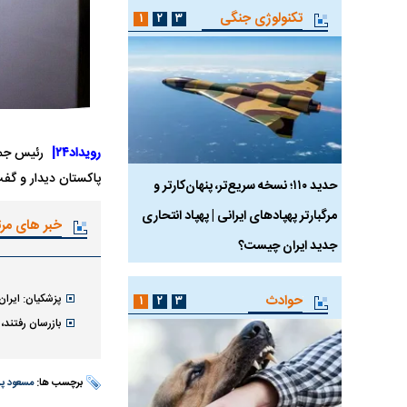
تکنولوژی جنگی
۱
۲
۳
رویداد۲۴|
رئیس جمهو
پاکستان دیدار و گفت‌‌
 ماسک
حدید ۱۱۰؛ نسخه سریع‌تر، پنهان‌کارتر و
هواپیمای مرموز E-11A BACN چیست؟
مرگبارتر پهپادهای ایرانی | پهپاد انتحاری
خبر های مر
جدید ایران چیست؟
حوادث
پزشکیان: ایرا
۱
۲
۳
بازرسان رفتند،
برچسب ها:
مسعود پ