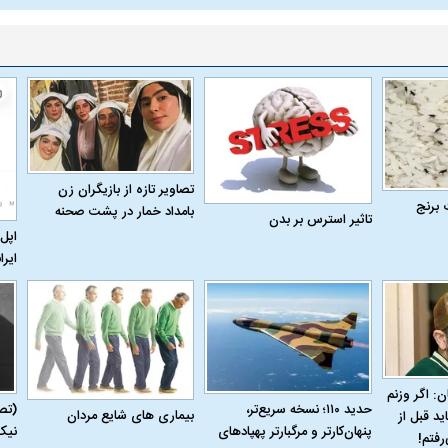
تصاویر تازه از بازیگران زن
 برنج
بامداد خمار در پشت صحنه
تاثیر استرس بر بدن
اپل 
ایرا
ن: اگر وزنم
حدید ۱۱۰؛ نسخه سریع‌تر،
(تص
بیماری‌ های شایع مردان
ید قبل از
پنهان‌کارتر و مرگبارتر پهپادهای
نیک
رفتم!