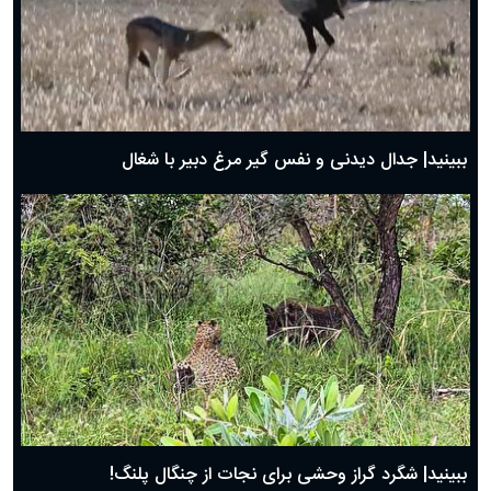
دعای روز دوم ماه مبارک رمضان ۱ اسفند ماه ۱۴۰۴
دعای روز اول ماه مبارک رمضان، ۳۰ بهمن ۱۴۰۴
حضرت زینب(س) چگونه از دنیا رفت؟
بهترین پیامک تبریک روز پدر ۱۴۰۴؛ جملات زیبا و صمیمانه
روز پدر ۱۴۰۴ چه روزی است؟
ببینید| جدال دیدنی و نفس گیر مرغ دبیر با شغال
ببینید| شگرد گراز وحشی برای نجات از چنگال پلنگ!