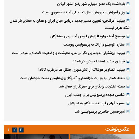
بازداشت یک عضو شورای شهر رضوانشهر گیلان
وزیر آموزش و پرورش: سال تحصیلی آینده حضوری است
ببینید| عراقچی: تعیین مسیر جدید دریایی میان ایران و عمان به معنای باز شدن
تنگه هرمز نیست
توضیح آبفا درباره افزایش قبوض آب برخی مشترکان
ستاره آلومینیوم اراک به پرسپولیس پیوست
ببینید| پزشکیان: مهمترین نگرانی من، معیشت و وضعیت اقتصادی مردم است
قوانین جدید اسقاط خودرو در ۱۴۰۵
ببینید| تصاویر هولناک از آتش‌سوزی جنگل ها در غرب کانادا
طعنه همتی به وزارت خزانه‌داری آمریکا: پول‌هایمان دست خودمان است
بسته اینترنت رایگان برای خبرنگاران فعال شد
شانس مجدد پرسپولیس برای جذب ایری
سفر ناگهانی فرمانده سنتکام به اسرائیل
امیرحسین طاهری پرسپولیسی شد
عکس‌نوشت
۱
۲
۳