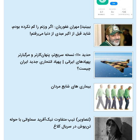
ببینید| مهران غفوریان: اگر وزنم را کم نکرده بودم،
شاید قبل از اکبر عبدی از دنیا می‌رفتم!
حدید ۱۱۰؛ نسخه سریع‌تر، پنهان‌کارتر و مرگبارتر
پهپادهای ایرانی | پهپاد انتحاری جدید ایران
چیست؟
بیماری‌ های شایع مردان
(تصاویر) تیپ متفاوت نیک‌آفرید سماواتی با حوله
تن‌پوش در سریال کلاغ