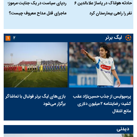
حادثه هولناک در پاساژ علاءالدین ۶
ردپای سیاست در یک جنایت مرموز؛
ج
نفر را راهی بیمارستان کرد
ماجرای قتل مداح معروف چیست؟
ب
ج
لیگ برتر
۱
۲
پرسپولیس از جذب حسین‌نژاد عقب
بازی‌های لیگ برتر فوتبال با تماشاگر
کشید؛ رضایتنامه ۲ میلیون دلاری
برگزار می‌شود
مانع انتقال
دیدنی