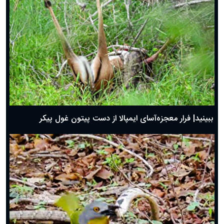
ببینید| فرار معجزه‌آسای ایمپالا از دست پیتون غول پیکر