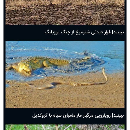
ببینید| فرار دیدنی شترمرغ از چنگ یوزپلنگ
ببینید| رویارویی مرگبار مار مامبای سیاه با کروکدیل