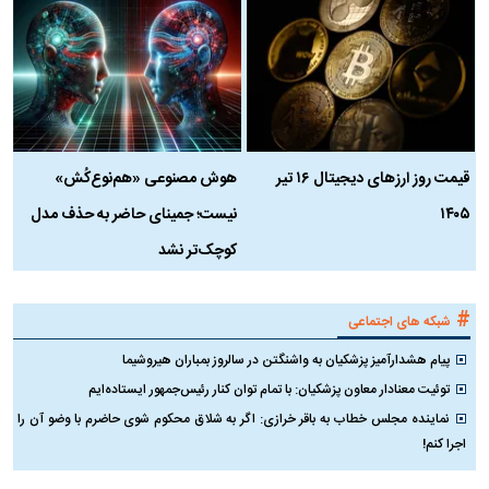
قیمت روز ارز‌های دیجیتال ۱۶ تیر
هوش مصنوعی «هم‌نوع‌کُش»
چ
۱۴۰۵
نیست؛ جمینای حاضر به حذف مدل
ک
کوچک‌تر نشد
#
شبکه های اجتماعی
پیام هشدارآمیز پزشکیان به واشنگتن در سالروز بمباران هیروشیما
توئیت معنادار معاون پزشکیان: با تمام توان کنار رئیس‌جمهور ایستاده‌ایم
نماینده مجلس خطاب به باقر خرازی: اگر به شلاق محکوم شوی حاضرم با وضو آن را
اجرا کنم!