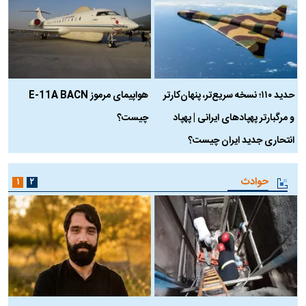
حدید ۱۱۰؛ نسخه سریع‌تر، پنهان‌کارتر
هواپیمای مرموز E-11A BACN
ف
و مرگبارتر پهپادهای ایرانی | پهپاد
چیست؟
م
انتحاری جدید ایران چیست؟
حوادث
۱
۲