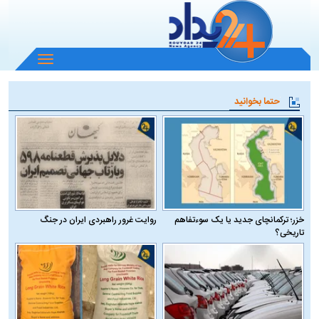
باز
و
بسته
حتما بخوانید
کردن
منو
خزر؛ ترکمانچای جدید یا یک سوءتفاهم
روایت غرور راهبردی ایران در جنگ
تاریخی؟