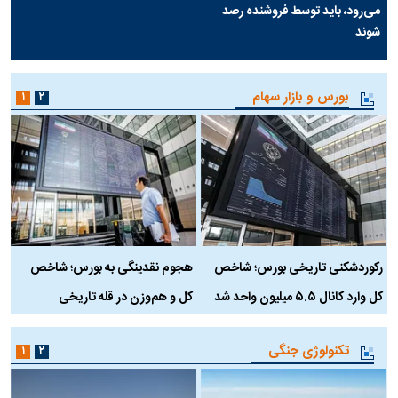
می‌رود، باید توسط فروشنده رصد
شوند
بورس و بازار سهام
۱
۲
رکوردشکنی تاریخی بورس؛ شاخص
هجوم نقدینگی به بورس؛ شاخص
ب
کل وارد کانال ۵.۵ میلیون واحد شد
کل و هم‌وزن در قله تاریخی
تکنولوژی جنگی
۱
۲