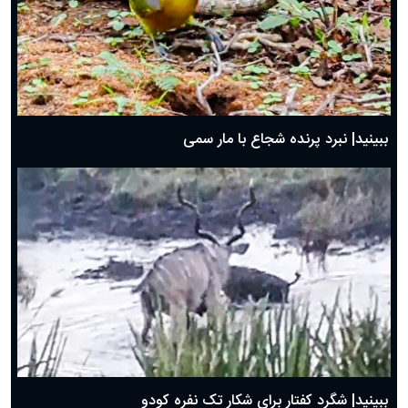
ببینید| نبرد پرنده شجاع با مار سمی
ببینید| شگرد کفتار برای شکار تک نفره کودو