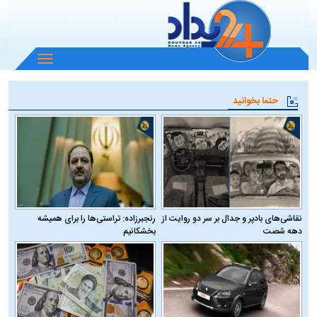
باز
و
بسته
حتما بخوانید
کردن
منو
نقاشی‌های بادپر و جدال بر سر دو روایت از
رنجبرزاده: تراستی‌ها را برای همیشه
دهه شصت
بخشکانیم