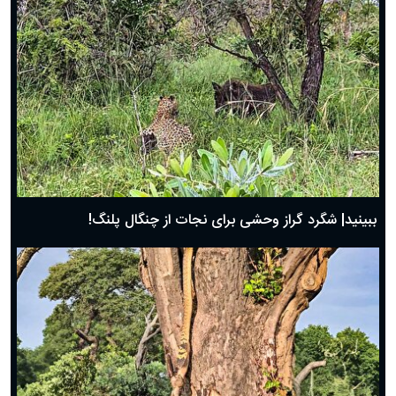
ببینید| شگرد گراز وحشی برای نجات از چنگال پلنگ!