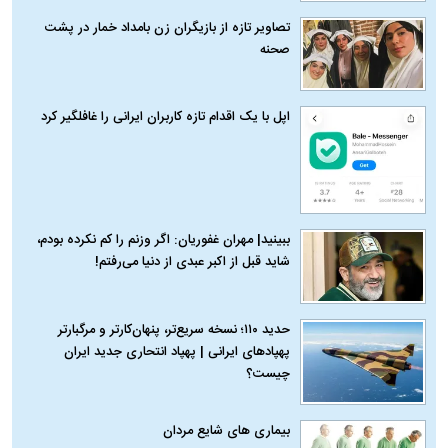
تصاویر تازه از بازیگران زن بامداد خمار در پشت
صحنه
اپل با یک اقدام تازه کاربران ایرانی را غافلگیر کرد
ببینید| مهران غفوریان: اگر وزنم را کم نکرده بودم،
شاید قبل از اکبر عبدی از دنیا می‌رفتم!
حدید ۱۱۰؛ نسخه سریع‌تر، پنهان‌کارتر و مرگبارتر
پهپادهای ایرانی | پهپاد انتحاری جدید ایران
چیست؟
بیماری‌ های شایع مردان