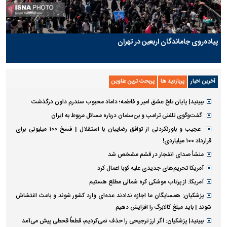
پیاده‌روی جاماندگان اربعین در تهران
آخرین اخبار
پربازدید ها
پربحث ترین عناوین
ببینید| پایان تلخ عشق امیر و فاطمه؛ داماد محبوب سندرم داون درگذشت
گفت‌وگوی تلفنی ترامپ و بن‌سلمان درباره مسائل مربوط به ایران
عجیب و باورنکردنی از توافق رضاییان با استقلال | فسخ ۱۰۰ میلیونی برای
قرارداد ۱۰۰ میلیاردی!
منشأ صدای انفجار در قشم مشخص شد
آمریکا تحریم‌های جدیدی علیه کوبا اعمال کرد
آمریکا: از پرتاب موشکی کره شمالی مطلع هستیم
پزشکیان: همسایگان ما اجازه ندادند عده‌ای وارد کشور شوند و باعث اغتشاش
شوند | باید مبلغ کالابرگ را افزایش دهیم
ببینید| پزشکیان: اگر ارز ترجیحی را حذف نمی‌کردیم، قطعاً قحطی پیش می‌آمد