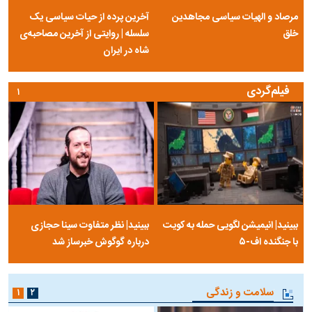
مرصاد و الهیات سیاسی مجاهدین
آخرین پرده از حیات سیاسی یک
خلق
سلسله | روایتی از آخرین مصاحبه‌ی
شاه در ایران
فیلم‌گردی
۱
ببینید| انیمیشن لگویی حمله به کویت
ببینید| نظر متفاوت سینا حجازی
با جنگنده اف-۵
درباره گوگوش خبرساز شد
سلامت و زندگی
۱
۲