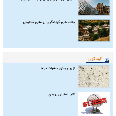
جاذبه های گردشگری روستای کندلوس
گوناگون
از بین بردن حشرات برنج
تاثیر استرس بر بدن