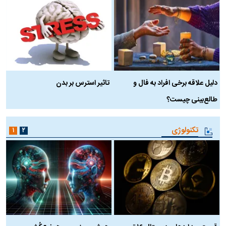
دلیل علاقه برخی افراد به فال و
تاثیر استرس بر بدن
ع
طالع‌بینی چیست؟
آ
تکنولوژی
۱
۲