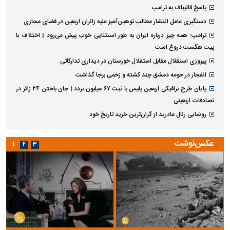
پاسخ قالیباف به ترامپ
دستگیری عامل انتشار مطالب توهین‌آمیز علیه زائران اربعین در فضای مجازی
ترامپ: همه چیز درباره ایران به طور استثنایی خوب پیش می‌رود | اختلاف با
پیت هگست دروغ است
پیروزی استقلال مقابل استقلال خوزستان در دیداری تدارکاتی
انفجار در حومه دمشق چند کشته و زخمی برجا گذاشت
پایان طرح ترافیکی اربعین پلیس با ثبت ۶۷ میلیون تردد | جان باختن ۲۴ زائر در
تصادفات اربعینی
رونمایی رئال مادرید از گران‌ترین خرید تاریخ خود
عکس‌نوشت
۱
۲
۳