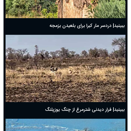
ببینید| دردسر مار کبرا برای بلعیدن بزمجه
ببینید| فرار دیدنی شترمرغ از چنگ یوزپلنگ