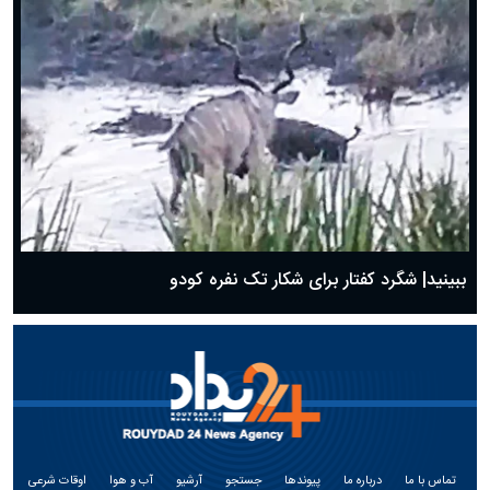
ببینید| شگرد کفتار برای شکار تک نفره کودو
تماس با ما
درباره ما
پیوندها
جستجو
آرشیو
آب و هوا
اوقات شرعی