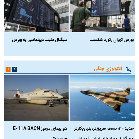
بورس تهران رکورد شکست
سیگنال مثبت دیپلماسی به بورس
ب
تکنولوژی جنگی
۱
۲
حدید ۱۱۰؛ نسخه سریع‌تر، پنهان‌کارتر
هواپیمای مرموز E-11A BACN
ف