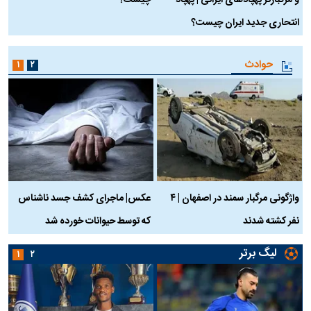
و مرگبارتر پهپادهای ایرانی | پهپاد
چیست؟
م
انتحاری جدید ایران چیست؟
حوادث
۱
۲
واژگونی مرگبار سمند در اصفهان | ۴
عکس| ماجرای کشف جسد ناشناس
نفر کشته شدند
که توسط حیوانات خورده شد
گ
لیگ برتر
۱
۲