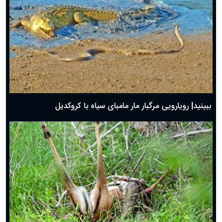
ببینید| رویارویی مرگبار مار مامبای سیاه با کروکدیل