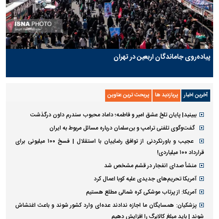
پیاده‌روی جاماندگان اربعین در تهران
آخرین اخبار
پربازدید ها
پربحث ترین عناوین
ببینید| پایان تلخ عشق امیر و فاطمه؛ داماد محبوب سندرم داون درگذشت
گفت‌وگوی تلفنی ترامپ و بن‌سلمان درباره مسائل مربوط به ایران
عجیب و باورنکردنی از توافق رضاییان با استقلال | فسخ ۱۰۰ میلیونی برای
قرارداد ۱۰۰ میلیاردی!
منشأ صدای انفجار در قشم مشخص شد
آمریکا تحریم‌های جدیدی علیه کوبا اعمال کرد
آمریکا: از پرتاب موشکی کره شمالی مطلع هستیم
پزشکیان: همسایگان ما اجازه ندادند عده‌ای وارد کشور شوند و باعث اغتشاش
شوند | باید مبلغ کالابرگ را افزایش دهیم