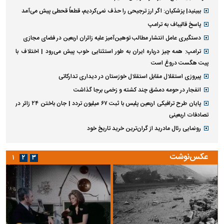
ببینید| پزشکیان: اگر ارز ترجیحی را حذف نمی‌کردیم، قطعاً قحطی پیش می‌آمد
پاسخ قالیباف به ترامپ
دستگیری عامل انتشار مطالب توهین‌آمیز علیه زائران اربعین در فضای مجازی
ترامپ: همه چیز درباره ایران به طور استثنایی خوب پیش می‌رود | اختلاف با
پیت هگست دروغ است
پیروزی استقلال مقابل استقلال خوزستان در دیداری تدارکاتی
انفجار در حومه دمشق چند کشته و زخمی برجا گذاشت
پایان طرح ترافیکی اربعین پلیس با ثبت ۶۷ میلیون تردد | جان باختن ۲۴ زائر در
تصادفات اربعینی
رونمایی رئال مادرید از گران‌ترین خرید تاریخ خود
عکس‌نوشت
۱
۲
۳