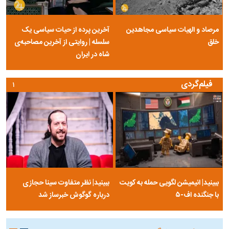
مرصاد و الهیات سیاسی مجاهدین
آخرین پرده از حیات سیاسی یک
خلق
سلسله | روایتی از آخرین مصاحبه‌ی
شاه در ایران
فیلم‌گردی
۱
ببینید| انیمیشن لگویی حمله به کویت
ببینید| نظر متفاوت سینا حجازی
با جنگنده اف-۵
درباره گوگوش خبرساز شد