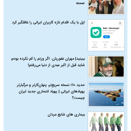
صحنه
اپل با یک اقدام تازه کاربران ایرانی را غافلگیر کرد
ببینید| مهران غفوریان: اگر وزنم را کم نکرده بودم،
شاید قبل از اکبر عبدی از دنیا می‌رفتم!
حدید ۱۱۰؛ نسخه سریع‌تر، پنهان‌کارتر و مرگبارتر
پهپادهای ایرانی | پهپاد انتحاری جدید ایران
چیست؟
بیماری‌ های شایع مردان