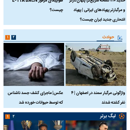
حدید ۱۱۰؛ نسخه سریع‌تر، پنهان‌کارتر
هواپیمای مرموز E-11A BACN
ف
و مرگبارتر پهپادهای ایرانی | پهپاد
چیست؟
م
انتحاری جدید ایران چیست؟
حوادث
۱
۲
واژگونی مرگبار سمند در اصفهان | ۴
عکس| ماجرای کشف جسد ناشناس
نفر کشته شدند
که توسط حیوانات خورده شد
گ
لیگ برتر
۱
۲