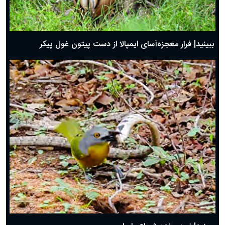
ببینید| فرار معجزه‌آسای ایمپالا از دست پیتون غول پیکر