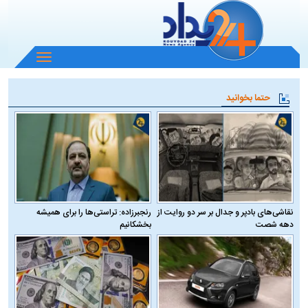
باز
و
بسته
حتما بخوانید
کردن
منو
نقاشی‌های بادپر و جدال بر سر دو روایت از
رنجبرزاده: تراستی‌ها را برای همیشه
دهه شصت
بخشکانیم