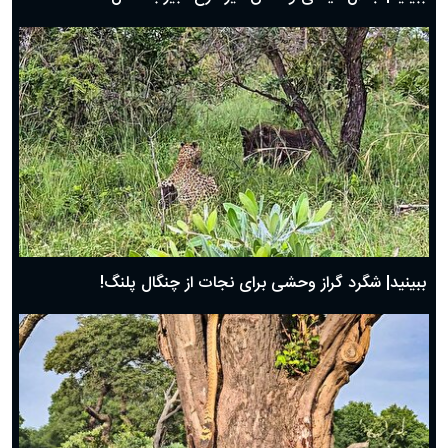
ببینید| شگرد گراز وحشی برای نجات از چنگال پلنگ!