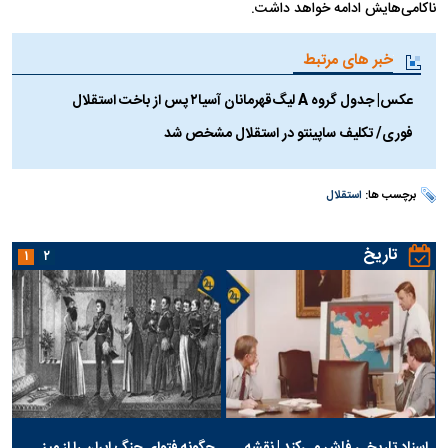
ناکامی‌هایش ادامه خواهد داشت.
خبر های مرتبط
عکس| جدول گروه A لیگ‌قهرمانان آسیا‌۲ پس از باخت استقلال
فوری/ تکلیف ساپینتو در استقلال مشخص شد
برچسب ها:
استقلال
تاریخ
۱
۲
اسناد تاریخی فاش می‌کند | نقشه
چگونه فتوای جنگ ایران را از میز