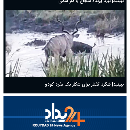
ببینید| نبرد پرنده شجاع با مار سمی
ببینید| شگرد کفتار برای شکار تک نفره کودو