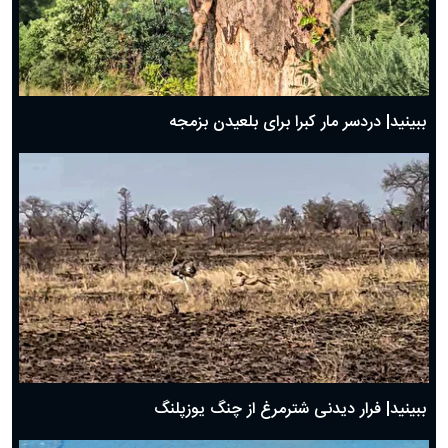
ببینید| دردسر مار کبرا برای بلعیدن بزمجه
ببینید| فرار دیدنی شترمرغ از چنگ یوزپلنگ