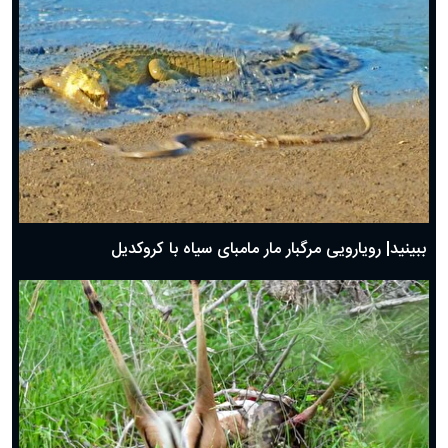
ببینید| رویارویی مرگبار مار مامبای سیاه با کروکدیل