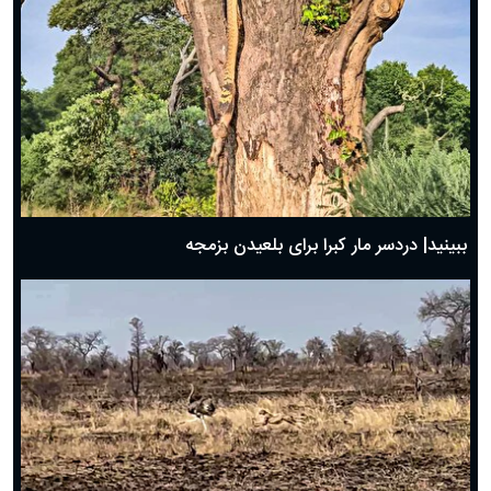
ببینید| دردسر مار کبرا برای بلعیدن بزمجه