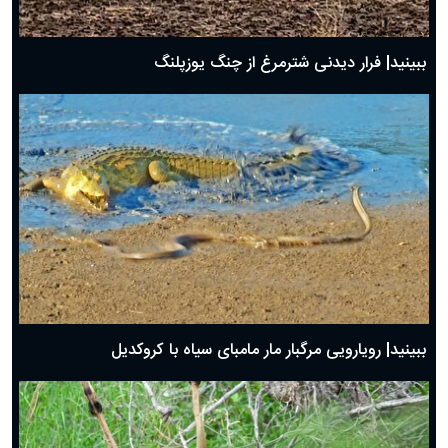
ببینید| فرار دیدنی شترمرغ از چنگ یوزپلنگ
ببینید| رویارویی مرگبار مار مامبای سیاه با کروکدیل