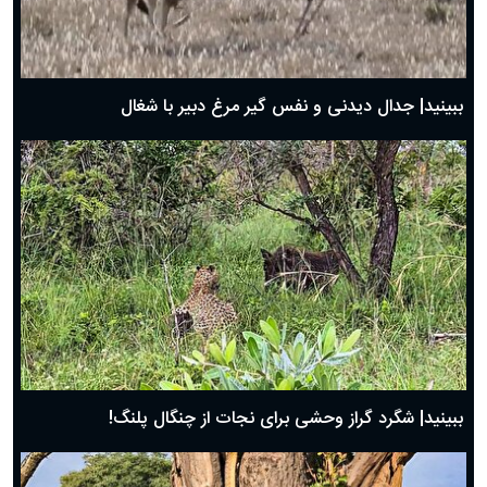
دعای روز اول ماه مبارک رمضان، ۳۰ بهمن ۱۴۰۴
حضرت زینب(س) چگونه از دنیا رفت؟
بهترین پیامک تبریک روز پدر ۱۴۰۴؛ جملات زیبا و صمیمانه
روز پدر ۱۴۰۴ چه روزی است؟
ببینید| جدال دیدنی و نفس گیر مرغ دبیر با شغال
ببینید| شگرد گراز وحشی برای نجات از چنگال پلنگ!