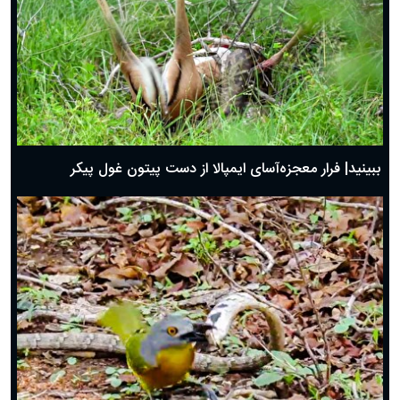
ببینید| فرار معجزه‌آسای ایمپالا از دست پیتون غول پیکر