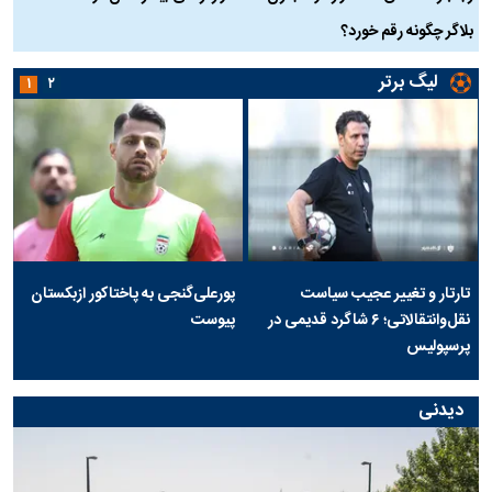
بلاگر چگونه رقم خورد؟
لیگ برتر
۱
۲
تارتار و تغییر عجیب سیاست
پورعلی‌گنجی به پاختاکور ازبکستان
نقل‌وانتقالاتی؛ ۶ شاگرد قدیمی در
پیوست
پرسپولیس
دیدنی