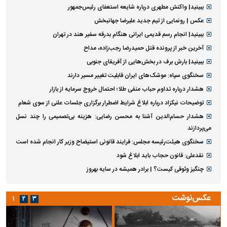
ببینید| واکنش مطهری درباره شایعه استعفای رئیس‌جمهور
عکس | رونمایی از تیم جدید علیرضا جهانبخش
ببینید| انجام رسم قدیمی ایرانی هنگام بدرقه سفیر هند در تهران
آخرین خبر از پرونده قتل حمیدرضا رجب‌زاده، مداح
ببینید| بارش برف در بخش‌هایی از آفریقای جنوبی
سخنگوی سپاه: موشک‌های ایران قابلیت تغییر مسیر دارند
هشدار درباره تداوم حباب منفی طلا؛ احتمال خروج سرمایه از بازار
توضیحات نیکزاد درباره ابلاغ شرایط اضطرار برگزاری جلسات علنی از سوی شعام
هشدار حسام‌الدین آشنا به محسن رضایی: هزینه بی‌تصمیمی را چند نسل
می‌پردازند
سخنگوی هیئت‌رئیسه مجلس: فرایند قانونی استیضاح وزیر کار انجام شده است
نقدعلی: قانون حجاب باید ابلاغ شود
چنگیز وثوقی کیست؟ | برادر همیشه در سایه بهروز
عکس‌نوشت
۱
۲
۳