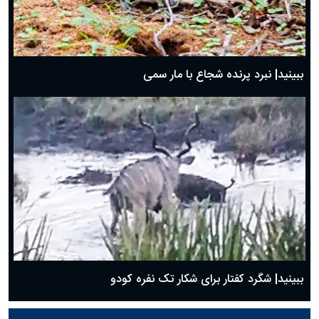
ببینید| نبرد پرنده شجاع با مار سمی
ببینید| شگرد کفتار برای شکار تک نفره کودو