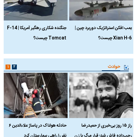
بمب افکن استراتژیک دوربرد چین |
جنگنده شکاری رهگیر آمریکا | F-14
Xian H-6 چیست؟
Tomcat چیست؟
و
ا
حوادث
۱
۲
راز ۱۵ روز بی‌خبری از حمیدرضا
حادثه هولناک در پاساژ علاءالدین ۶
ر
رجب‌زاده فاش شد؛ قرار مرگ با زن
نفر را راهی بیمارستان کرد
م