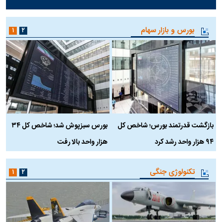
بورس و بازار سهام
۱
۲
بازگشت قدرتمند بورس؛ شاخص کل
بورس سبزپوش شد؛ شاخص کل ۳۴
ر
۹۴ هزار واحد رشد کرد
هزار واحد بالا رفت
م
تکنولوژی جنگی
۱
۲