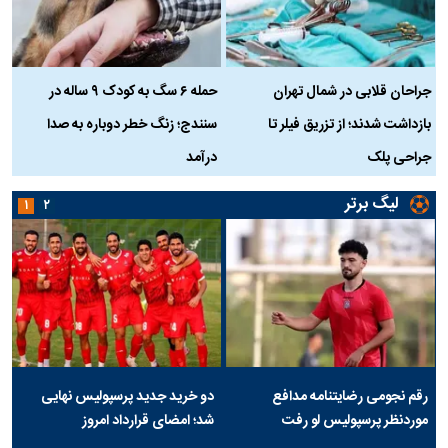
جراحان قلابی در شمال تهران
حمله ۶ سگ به کودک ۹ ساله در
بازداشت شدند؛ از تزریق فیلر تا
سنندج؛ زنگ خطر دوباره به صدا
ن
جراحی پلک
درآمد
لیگ برتر
۱
۲
رقم نجومی رضایتنامه مدافع
دو خرید جدید پرسپولیس نهایی
موردنظر پرسپولیس لو رفت
شد؛ امضای قرارداد امروز