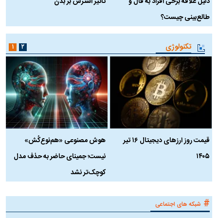
دلیل علاقه برخی افراد به فال و
تاثیر استرس بر بدن
ع
طالع‌بینی چیست؟
آ
تکنولوژی
۱
۲
قیمت روز ارز‌های دیجیتال ۱۶ تیر
هوش مصنوعی «هم‌نوع‌کُش»
چ
۱۴۰۵
نیست؛ جمینای حاضر به حذف مدل
ک
کوچک‌تر نشد
#
شبکه های اجتماعی