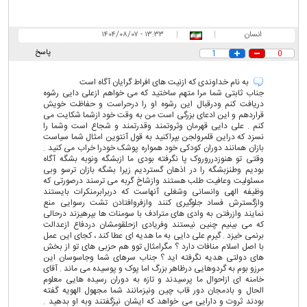
انسان
|
|
۱۳:۳۳ - ۱۴۰۴/۰۸/۰۷
پاسخ
1
0
به نام خداوندی که ازنیت های افراط گرایان آگاه است
جناب ثابتی شما مرا متهم ساختید که می خواهم ازعلی دایی رشوه
دریافت کنم ودرقبال این رشوه او را درحراست و حفاظت خویش
قراردهم و این ادعای بزرگی است من به وقت خود ازشما شکایت می
کنم . علی دایی قهرمان وثروتمند وقدرتمند و شجاع است وشما را
نسزد که دراین قلمرولجن بپراکنید به قول آنتوین امثال شما سیاست
بازان همانند دوران کودکی خود همواره پوشک خودرا خراب می کنید .
وقتی تو هنوزدرروروک پا نگرفته بودی ما ازبشگه ونوبه بشگه آگاه
بودیم وطنزبشگه را در اذهان گستردیم زیرا بشگه بازان ترسو وبی
مسئولیت وعافیت طلب هستند وازشاخ گربه می ترسند درصورتی که
وظیفه الهی وانسانی وشغلی آنهاست که دربرابرمنکرات بایستند
وازگسترش فساد جلوگیری کنند وازفروافتادن تشت رسوایی منع
نمایند وازرفتن به وادی های مترادف با سومنات ها بپرهیزند درحالی
که می بینیم چنین نیستند وفریادی ازحلقومشان دردفاع ازعدالت
برنمی خیزد . گیرم علی دایی به ما هدیه ای عطا کند ، کجای این عمل
با اصل اسلام منافات دارد ؟ مگرامثال توو هم حزبی های تو از بخش
های دولتی هدیه نگرفته اید ؟ جناب سرهای شما وجاسوسان این
مرزو بوم به گردوهایی درظاهر بزرگ اما پوک و پوسیده می ماند . آقای
خامنه ای ازاحوال ما پرسیدند و تازه به دوران رسیده هایی معلوم
الحال و بادمجان دور قاب چین ونیزمانند شما مجهول الهویه گفته
بودند ثروت و دارایی می خواهد که ایشان نیزگفتند وبه او بدهید .