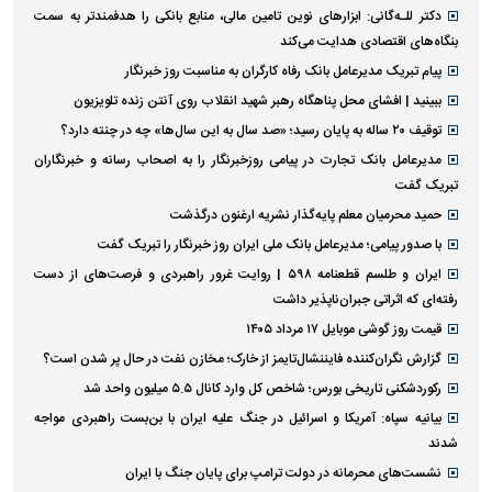
دکتر للـه‌گانی: ابزار‌های نوین تامین مالی، منابع بانکی را هدفمندتر به سمت
بنگاه‌های اقتصادی هدایت می‌کند
پیام تبریک مدیرعامل بانک رفاه کارگران به مناسبت روز خبرنگار
ببینید | افشای محل پناهگاه رهبر شهید انقلاب روی آنتن زنده تلویزیون
توقیف ۲۰ ساله به پایان رسید؛ «صد سال به این سال‌ها» چه در چنته دارد؟
مدیرعامل بانک تجارت در پیامی روزخبرنگار را به اصحاب رسانه و خبرنگاران
تبریک گفت
حمید محرمیان معلم پایه‌گذار نشریه ارغنون درگذشت
با صدور پیامی؛ مدیرعامل بانک ملی ایران روز خبرنگار را تبریک گفت
ایران و طلسم قطعنامه ۵۹۸ | روایت غرور راهبردی و فرصت‌های از دست
رفته‌ای که اثراتی جبران‌ناپذیر داشت
قیمت روز گوشی موبایل ۱۷ مرداد ۱۴۰۵
گزارش نگران‌کننده فایننشال‌تایمز از خارک؛ مخازن نفت در حال پر شدن است؟
رکوردشکنی تاریخی بورس؛ شاخص کل وارد کانال ۵.۵ میلیون واحد شد
بیانیه سپاه: آمریکا و اسرائیل در جنگ علیه ایران با بن‌بست راهبردی مواجه
شدند
نشست‌های محرمانه در دولت ترامپ برای پایان جنگ با ایران