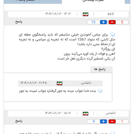
۱۴:۱۶ - ۱۴۰۴/۰۸/۰۶
|
|
asd
پاسخ
10
0
برای عباس آخوندی خیلی متاسفم که باید پاسخگوی جغله ای
مثل ثابتی که متولد 1367 است که نه تجربه ی سیاسی و نه تجربه
ای از لحاظ سنی دارد باشد!
ای روزگار!!
آهن و فولاد از يك كوره می‌آيند برون
آن يكی شمشير گردد ديگری نَعل خَر است
پاسخ ها
ناشناس
|
|
۲۰:۴۵ - ۱۴۰۴/۰۸/۰۶
بنده خدا جواب میده یه جور گرفتاره جواب نمیده یه جور
ناشناس
|
|
۱۵:۱۶ - ۱۴۰۴/۰۸/۰۶
پاسخ
4
1
یه وزیر اگر باشه از قلل از سمت گرفتن، ثروتمند بوده باشه خود