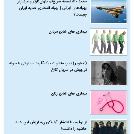
حدید ۱۱۰؛ نسخه سریع‌تر، پنهان‌کارتر و مرگبارتر
پهپادهای ایرانی | پهپاد انتحاری جدید ایران
چیست؟
بیماری‌ های شایع مردان
(تصاویر) تیپ متفاوت نیک‌آفرید سماواتی با حوله
تن‌پوش در سریال کلاغ
بیماری‌ های شایع زنان
از توقیف تا انتشار؛ آیا «کوری» ارزش این همه
حاشیه را داشت؟