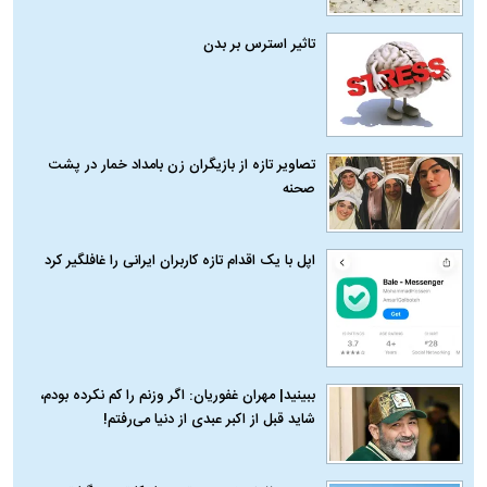
تاثیر استرس بر بدن
تصاویر تازه از بازیگران زن بامداد خمار در پشت
صحنه
اپل با یک اقدام تازه کاربران ایرانی را غافلگیر کرد
ببینید| مهران غفوریان: اگر وزنم را کم نکرده بودم،
شاید قبل از اکبر عبدی از دنیا می‌رفتم!