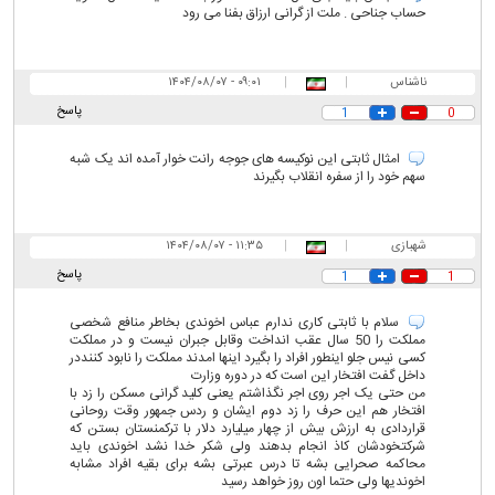
حساب جناحی . ملت از گرانی ارزاق بفنا می رود
ناشناس
|
|
۰۹:۰۱ - ۱۴۰۴/۰۸/۰۷
پاسخ
1
0
امثال ثابتی این نوکیسه های جوجه رانت خوار آمده اند یک شبه
سهم خود را از سفره انقلاب بگیرند
شهبازی
|
|
۱۱:۳۵ - ۱۴۰۴/۰۸/۰۷
پاسخ
1
1
سلام با ثابتی کاری ندارم عباس اخوندی بخاطر منافع شخصی
مملکت را 50 سال عقب انداخت وقابل جبران نیست و در مملکت
کسی نیس جلو اینطور افراد را بگیرد اینها امدند مملکت را نابود کننددر
داخل گفت افتخار این است که در دوره وزارت
من حتی یک اجر روی اجر نگذاشتم یعنی کلید گرانی مسکن را زد با
افتخار هم این حرف را زد دوم ایشان و ردس جمهور وقت روحانی
قراردادی به ارزش بیش از چهار میلیارد دلار با ترکمنستان بستن که
شرکتخودشان کاذ انجام بدهند ولی شکر خدا نشد اخوندی باید
محاکمه صحرایی بشه تا درس عبرتی بشه برای بقیه افراد مشابه
اخوندیها ولی حتما اون روز خواهد رسید