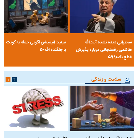
سخنرانی دیده نشده آیت‌الله
ببینید| انیمیشن لگویی حمله به کویت
هاشمی رفسنجانی درباره پذیرش
با جنگنده اف-۵
قطع نامه۵۹۸
سلامت و زندگی
۱
۲