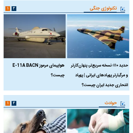
تکنولوژی جنگی
۱
۲
حدید ۱۱۰؛ نسخه سریع‌تر، پنهان‌کارتر
هواپیمای مرموز E-11A BACN
ف
و مرگبارتر پهپادهای ایرانی | پهپاد
چیست؟
م
انتحاری جدید ایران چیست؟
حوادث
۱
۲