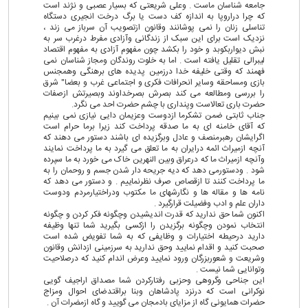
جامعه شناسان ماست . وعلی شریعتی که بسیار عصبی و نژند است
که چرا دراروپا به اندازه کف دست یا برگ درخت انجیری دستگاه
تناسلی زنان را نمی پوشانند وقانون ازتصویب آن سرباز می زند ،
نزدیک است برای این سبک از زندگانی وآزادی مفرط درغرب سر به
نبش دیواربکوبد و خود را بکشد چون مفهوم آزادی به مفهوم اقتصاد
لیبرالی تقلیل یافته است . اما به خلوت روندگان ومجاز شناسان نمی
فهمند که وقتی خلیفه خدا درزمین پدیده های برهنگی وهمجنس
بازی ومساحقه وسایر انحرافات فکری و اجتماعی غرب و بعضا" شرق
را بررسی ومطالعه می کند بصرش بصرخداوند وبصیرتش ازصفات
حضرت باری تعالاست وپنداری با چشم حضرت احد می نگرد.
جناب ثابتی ضمن تشکرما ازدوست وعزیمان دایی نیازی نمی بینیم
که آقای خامنه ای به ما صدقه پرداخت کند زیرا برما حرام است
اگرایشان رهبرمنصف و عادل وبرگزیده ای باشند دستور می دهند که
آنچه ازمیراث ائمه درایران به ما تعلق می گیرد به ما پرداخت نمایند
وآنچه ازمیراث ما که درعراق وبین النهرین خاک می خورد به ما سپرده
شود . ودستورمی دهد که دیه جریحه دار شدن جسم و روحمان را به
ما پرداخت کنند تا ازقصاص صرف نظرنماییم . و دستور می دهد که
نامه ها و مقاله ها و نگارشهای ما مکتوب ودراختیارمردم ودوست
داران علم و ادب وفضیلت قرارگیرد .
اکنون شما حق ندارید که قدرت اندیشیدن وچگونه فکر کردن و چگونه
انتخاب نمودن وچگونه برگزیدن را ازکسی بگیرید شما تنها وظیفه
دارید درحیطه اختیارات و وظایفی که به شما تفویض شده است
صحبت کنید و اقدام نمایید وحق ندارید به سرزمینی ازدانش وقانون
وشریعت و شعوربزرگان ورود نمایید وعرض اندام کنید که درصلاحیت
وتوانایی شما نیست .
این جناحی وگروهی وحزبی رفتارکردن شما مصداق اراجیف گویی
نوکرانی است که درنزد پادشاهان وبنا براقتدضای احوال ومزاج
حضرات همایونی گاه از مزایای بادمجان می گویید و گاه ازمضرات آن .