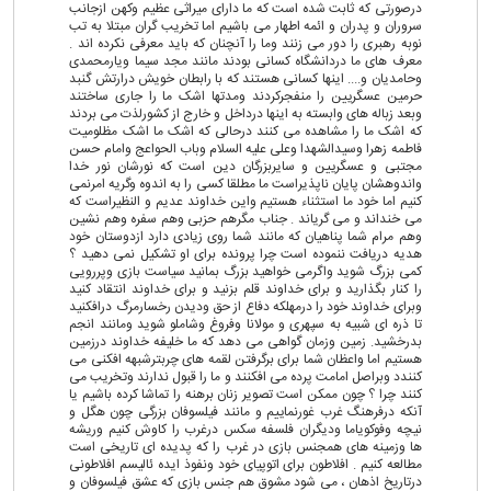
درصورتی که ثابت شده است که ما دارای میراثی عظیم وکهن ازجانب
سروران و پدران و ائمه اطهار می باشیم اما تخریب گران مبتلا به تب
نوبه رهبری را دور می زنند وما را آنچنان که باید معرفی نکرده اند .
معرف های ما دردانشگاه کسانی بودند مانند مجد سیما ویارمحمدی
وحامدیان و.... اینها کسانی هستند که با رابطان خویش درارتش گنبد
حرمین عسگریین را منفجرکردند ومدتها اشک ما را جاری ساختند
وبعد زباله های وابسته به اینها درداخل و خارج از کشورلذت می بردند
که اشک ما را مشاهده می کنند درحالی که اشک ما اشک مظلومیت
فاطمه زهرا وسیدالشهدا وعلی علیه السلام وباب الحواعج وامام حسن
مجتبی و عسگریین و سایربزرگان دین است که نورشان نور خدا
واندوهشان پایان ناپذیراست ما مطلقا کسی را به اندوه وگریه امرنمی
کنیم اما خود ما استثناء هستیم واین خداوند عدیم و النظیراست که
می خنداند و می گریاند . جناب مگرهم حزبی وهم سفره وهم نشین
وهم مرام شما پناهیان که مانند شما روی زیادی دارد ازدوستان خود
هدیه دریافت ننموده است چرا پرونده برای او تشکیل نمی دهید ؟
کمی بزرگ شوید واگرمی خواهید بزرگ بمانید سیاست بازی وپررویی
را کنار بگذارید و برای خداوند قلم بزنید و برای خداوند انتقاد کنید
وبرای خداوند خود را درمهلکه دفاع از حق ودیدن رخسارمرگ درافکنید
تا ذره ای شبیه به سپهری و مولانا وفروغ وشاملو شوید ومانند انجم
بدرخشید. زمین وزمان گواهی می دهد که ما خلیفه خداوند درزمین
هستیم اما واعظان شما برای برگرفتن لقمه های چربترشبهه افکنی می
کنندد وبراصل امامت پرده می افکنند و ما را قبول ندارند وتخریب می
کنند چرا ؟ چون ممکن است تصویر زنان برهنه را تماشا کرده باشیم یا
آنکه درفرهنگ غرب غورنماییم و مانند فیلسوفان بزرگی چون هگل و
نیچه وفوکویاما ودیگران فلسفه سکس درغرب را کاوش کنیم وریشه
ها وزمینه های همجنس بازی در غرب را که پدیده ای تاریخی است
مطالعه کنیم . افلاطون برای اتوپیای خود ونفوذ ایده ئالیسم افلاطونی
درتاریخ اذهان ، می شود مشوق هم جنس بازی که عشق فیلسوفان و