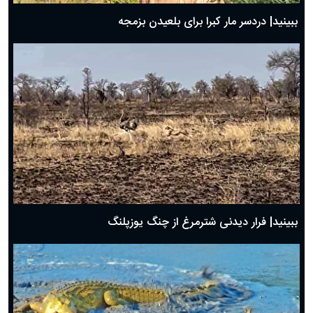
ببینید| دردسر مار کبرا برای بلعیدن بزمجه
ببینید| فرار دیدنی شترمرغ از چنگ یوزپلنگ