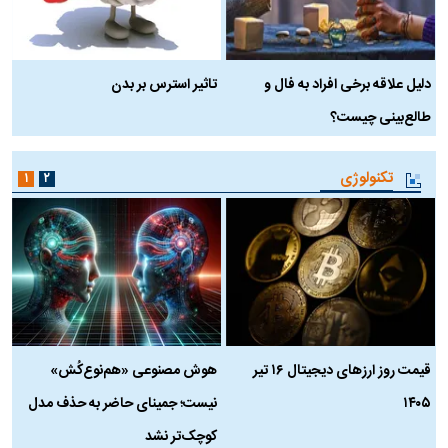
دلیل علاقه برخی افراد به فال و
تاثیر استرس بر بدن
ع
طالع‌بینی چیست؟
آ
تکنولوژی
۱
۲
قیمت روز ارز‌های دیجیتال ۱۶ تیر
هوش مصنوعی «هم‌نوع‌کُش»
چ
۱۴۰۵
نیست؛ جمینای حاضر به حذف مدل
ک
کوچک‌تر نشد