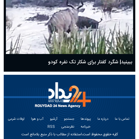
ببینید| شگرد کفتار برای شکار تک نفره کودو
تماس با ما
درباره ما
پیوندها
جستجو
آرشیو
آب و هوا
اوقات شرعی
خبرنامه
نظرسنجی
RSS
کلیه حقوق محفوظ است،استفاده از مطالب با ذکر منبع بلامانع است