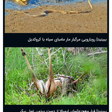
ببینید| رویارویی مرگبار مار مامبای سیاه با کروکدیل
ببینید| فرار معجزه‌آسای ایمپالا از دست پیتون غول پیکر