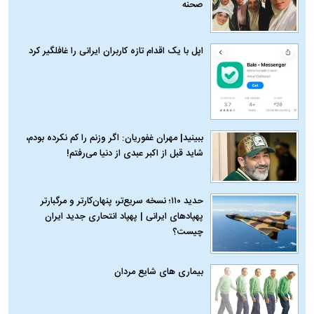
صحنه
اپل با یک اقدام تازه کاربران ایرانی را غافلگیر کرد
ببینید| مهران غفوریان: اگر وزنم را کم نکرده بودم،
شاید قبل از اکبر عبدی از دنیا می‌رفتم!
حدید ۱۱۰؛ نسخه سریع‌تر، پنهان‌کارتر و مرگبارتر
پهپادهای ایرانی | پهپاد انتحاری جدید ایران
چیست؟
بیماری‌ های شایع مردان