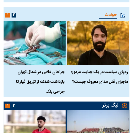
حوادث
۱
۲
ردپای سیاست در یک جنایت مرموز؛
جراحان قلابی در شمال تهران
ماجرای قتل مداح معروف چیست؟
بازداشت شدند؛ از تزریق فیلر تا
س
جراحی پلک
د
لیگ برتر
۱
۲