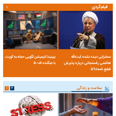
فیلم‌گردی
۱
سخنرانی دیده نشده آیت‌الله
ببینید| انیمیشن لگویی حمله به کویت
هاشمی رفسنجانی درباره پذیرش
با جنگنده اف-۵
قطع نامه۵۹۸
سلامت و زندگی
۱
۲