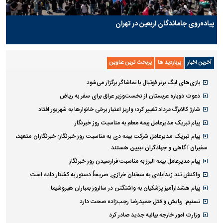
پیاده‌روی جاماندگان اربعین در تهران
آخرین اخبار
پربازدید ها
پربحث ترین عناوین
بازی‌های لیگ برتر فوتبال با تماشاگر برگزار می‌شود
دعوت دوباره عربستان از نخست‌وزیر عراق برای سفر به ریاض
شارژ کالابرگ مرداد تغییر کرد؛ واریز اعتبار برخی خانوار‌ها به شهریور افتاد
پیام تبریک مدیرعامل بیمه معلم به مناسبت روز خبرنگار
پیام تبریک مدیرعامل شرکت بیمه دی به مناسبت روز خبرنگار: خبرنگاران متعهد،
سفیران آگاهی و جهادگران تبیین هستند
پیام مدیرعامل بیمه البرز به مناسبت فرارسیدن روز خبرنگار
واکنش تند زیدآبادی به سخنان خرازی: صریحاً دستور به کشتار داده است
پیام هشدارآمیز پزشکیان به واشنگتن در سالروز بمباران هیروشیما
تسنیم: ربایش و قتل حمیدرضا رجب‌زاده صحت دارد
وزارت امور خارجه بیانیه جدید صادر کرد