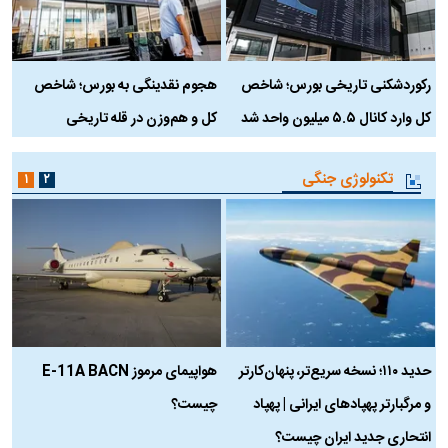
رکوردشکنی تاریخی بورس؛ شاخص
هجوم نقدینگی به بورس؛ شاخص
ب
کل وارد کانال ۵.۵ میلیون واحد شد
کل و هم‌وزن در قله تاریخی
تکنولوژی جنگی
۱
۲
حدید ۱۱۰؛ نسخه سریع‌تر، پنهان‌کارتر
هواپیمای مرموز E-11A BACN
ف
و مرگبارتر پهپادهای ایرانی | پهپاد
چیست؟
م
انتحاری جدید ایران چیست؟