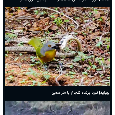
ببینید| نبرد پرنده شجاع با مار سمی