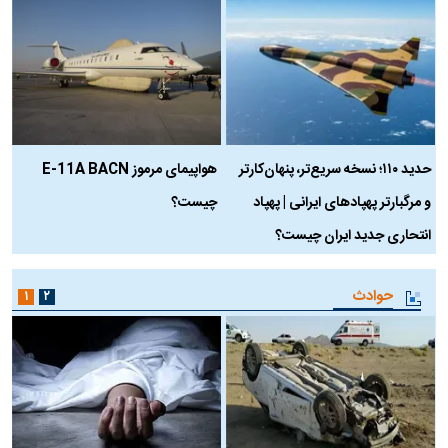
حدید ۱۱۰؛ نسخه سریع‌تر، پنهان‌کارتر
هواپیمای مرموز E-11A BACN
ف
و مرگبارتر پهپادهای ایرانی | پهپاد
چیست؟
م
انتحاری جدید ایران چیست؟
حوادث
۱
۲