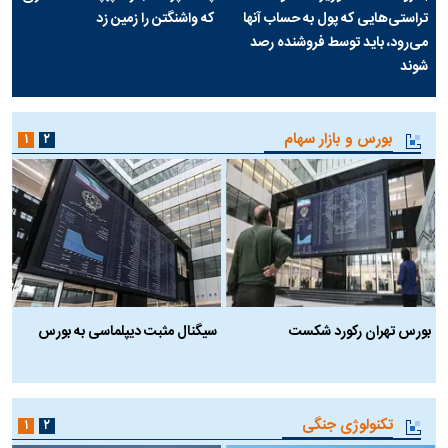
تراستی‌هایی که پول به حساب آنها
که واشنگتن را زمین زد
می‌رود، باید توسط فروشنده رصد
شوند
بورس و بازار سهام
۱
۲
بورس تهران رکورد شکست
سیگنال مثبت دیپلماسی به بورس
ب
تکنولوژی جنگی
۱
۲