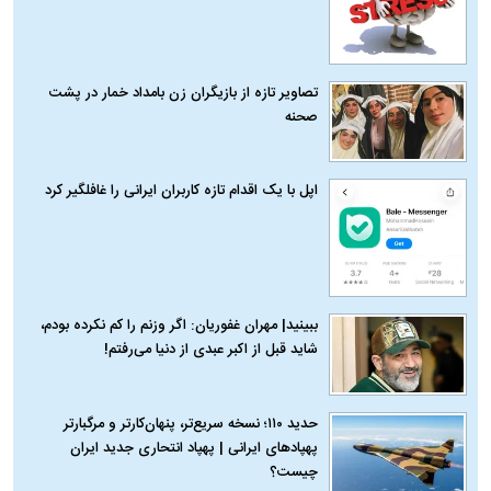
تصاویر تازه از بازیگران زن بامداد خمار در پشت
صحنه
اپل با یک اقدام تازه کاربران ایرانی را غافلگیر کرد
ببینید| مهران غفوریان: اگر وزنم را کم نکرده بودم،
شاید قبل از اکبر عبدی از دنیا می‌رفتم!
حدید ۱۱۰؛ نسخه سریع‌تر، پنهان‌کارتر و مرگبارتر
پهپادهای ایرانی | پهپاد انتحاری جدید ایران
چیست؟