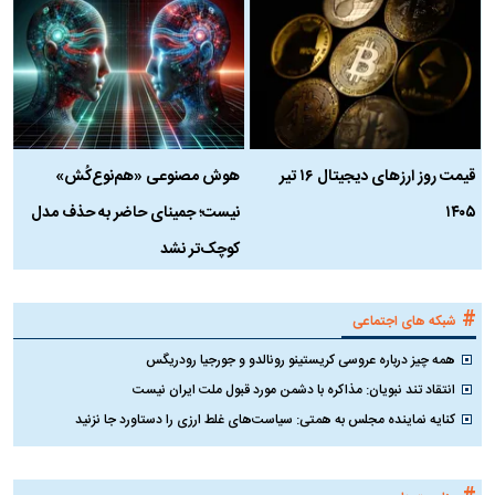
قیمت روز ارز‌های دیجیتال ۱۶ تیر
هوش مصنوعی «هم‌نوع‌کُش»
چ
۱۴۰۵
نیست؛ جمینای حاضر به حذف مدل
ک
کوچک‌تر نشد
#
شبکه های اجتماعی
همه چیز درباره عروسی کریستینو رونالدو و جورجیا رودریگس
انتقاد تند نبویان: مذاکره با دشمن مورد قبول ملت ایران نیست
کنایه نماینده مجلس به همتی: سیاست‌های غلط ارزی را دستاورد جا نزنید