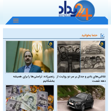
باز
و
بسته
حتما بخوانید
کردن
منو
نقاشی‌های بادپر و جدال بر سر دو روایت از
رنجبرزاده: تراستی‌ها را برای همیشه
دهه شصت
بخشکانیم