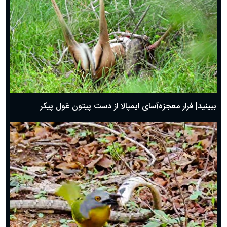
ببینید| فرار معجزه‌آسای ایمپالا از دست پیتون غول پیکر