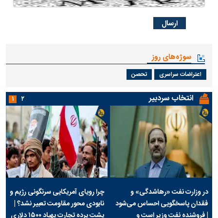
سوژه‌های روز
اعتراضات سراسری
تحصن
انتخاب سردبیر
۱
۲
در وزارت نفت «رهاشدگی» و
چرا رویای آمریکایی سرنگونی رژیم و
فقدان پاسخگویی احساس می‌شود
نابودی محور مقاومت تعبیر نشد؟ |
| فروشنده نفت وزیر است و
پشت پرده تجارت پهپاد‌ ۱۵۰۰ دلاری