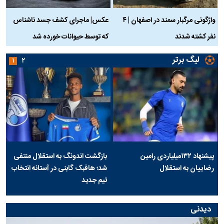
واژگونی مرگبار سمند در اصفهان | ۴
عکس| ماجرای کشف جسد ناشناس
نفر کشته شدند
که توسط حیوانات خورده شد
گ
لیگ برتر
۱
۲
پیشنهاد ۱۳۲میلیاردی رامین
بازگشت اندونگ به استقلال منتفی
رضاییان به استقلال
شد؛ هافبک گابنی در آستانه انتخاب
تیم جدید
دیدنی