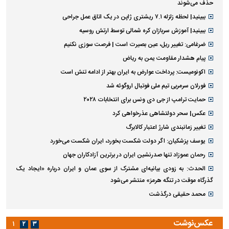
حذف می‌شوند
ببینید| لحظه زلزله ۷.۱ ریشتری ژاپن در یک اتاق عمل جراحی
ببینید| آموزش سربازان کره شمالی توسط ارتش روسیه
ضرغامی: تغییر ریل، عین بصیرت است | فرصت سوزی نکنیم
پیام هشدار مقاومت یمن به ریاض
اکونومیست: پرداخت عوارض به ایران بهتر از ادامه تنش است
فورلان سرمربی تیم ملی فوتبال اروگوئه شد
حمایت ترامپ از جی دی ونس برای انتخابات ۲۰۲۸
عکس| سحر دولتشاهی عذرخواهی کرد
تغییر زمانبندی‌ شارژ اعتبار کالابرگ
یوسف پزشکیان: اگر دولت شکست بخورد، ایران شکست می‌خورد
رحمان عموزاد تنها صدرنشین ایران در برترین آزادکاران جهان
الحدث: به زودی بیانیه‌ای مشترک از سوی عمان و ایران درباره «ایجاد یک
گذرگاه موقت در تنگه هرمز» منتشر می‌شود
محمد حقیقی درگذشت
عکس‌نوشت
۱
۲
۳