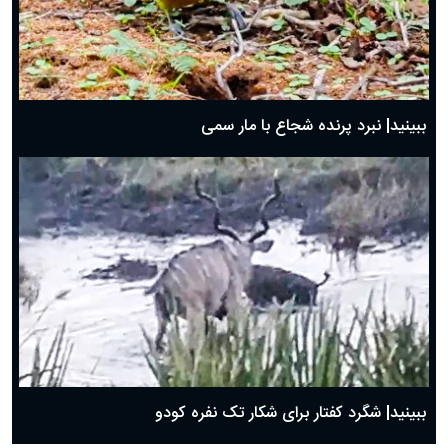
ببینید| نبرد پرنده شجاع با مار سمی
ببینید| شگرد کفتار برای شکار تک نفره کودو