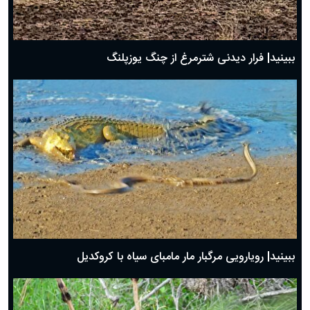
ببینید| فرار دیدنی شترمرغ از چنگ یوزپلنگ
ببینید| رویارویی مرگبار مار مامبای سیاه با کروکدیل