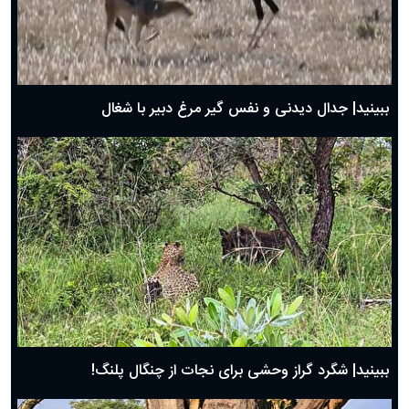
دعای روز اول ماه مبارک رمضان، ۳۰ بهمن ۱۴۰۴
حضرت زینب(س) چگونه از دنیا رفت؟
بهترین پیامک تبریک روز پدر ۱۴۰۴؛ جملات زیبا و صمیمانه
روز پدر ۱۴۰۴ چه روزی است؟
ببینید| جدال دیدنی و نفس گیر مرغ دبیر با شغال
ببینید| شگرد گراز وحشی برای نجات از چنگال پلنگ!