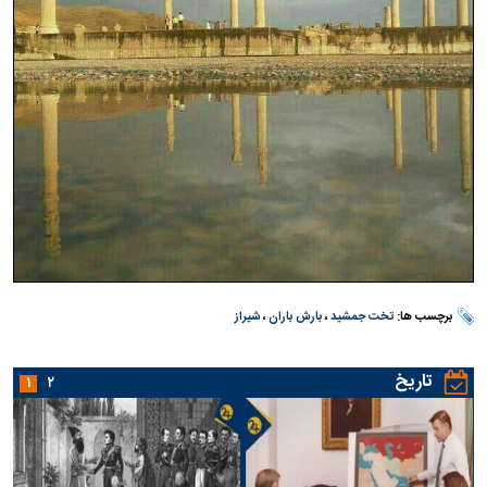
برچسب ها:
تخت جمشید
،
بارش باران
،
شیراز
تاریخ
۱
۲