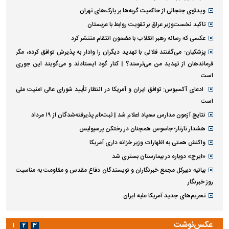
ویدئوی جنجالی از حاکمیت گربه‌ها بر پارک‌های تهران
تاکید نخست‌وزیر عراق بر تقویت روابط با عربستان
عکسی که رسانه رهبر انقلاب با مضمون انتقام منتشر کرد
پزشکیان: می‌گفتند فلانی با تهدید دیگران را وادار به پذیرش توافق کرده، مگر
فرماندهان از تهدید من می‌ترسند؟ | کنار گود ایستادند و می‌گویند این جوری
است
ادعای آکسیوس: توافق ایران و آمریکا در انتظار تأیید شورای عالی امنیت ملی
است
نتایج آزمون مدارس سمپاد اعلام شد | ثبت‌نام پذیرفته‌شدگان از ۱۹ مرداد
هشدار تارتار؛ جاسوس همچنان در رختکن پرسپولیس
واکنش همتی به اظهارات وزیر خزانه داری آمریکا
«ایرج» دوباره در بیمارستان بستری شد
بیانیه دبیرکل مجمع خبرنگاران و نویسندگان دفاع مقدس و مقاومت به مناسبت
روز خبرنگار
تحریم‌های جدید آمریکا علیه ایران
عکس‌نوشت
۱
۲
۳