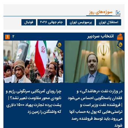
سوژه‌های روز
استقلال تهران
پرسپولیس تهران
جام جهانی ۲۰۲۶
فوتبال
انتخاب سردبیر
۱
۲
در وزارت نفت «رهاشدگی» و
چرا رویای آمریکایی سرنگونی رژیم و
فقدان پاسخگویی احساس می‌شود
نابودی محور مقاومت تعبیر نشد؟ |
| فروشنده نفت وزیر است و
پشت پرده تجارت پهپاد‌ ۱۵۰۰ دلاری
تراستی‌هایی که پول به حساب آنها
که واشنگتن را زمین زد
می‌رود، باید توسط فروشنده رصد
شوند