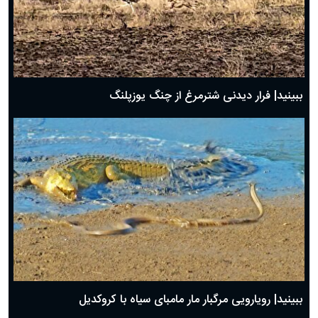
ببینید| فرار دیدنی شترمرغ از چنگ یوزپلنگ
ببینید| رویارویی مرگبار مار مامبای سیاه با کروکدیل