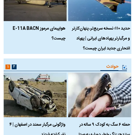
حدید ۱۱۰؛ نسخه سریع‌تر، پنهان‌کارتر
هواپیمای مرموز E-11A BACN
ف
و مرگبارتر پهپادهای ایرانی | پهپاد
چیست؟
م
انتحاری جدید ایران چیست؟
حوادث
۱
۲
حمله ۶ سگ به کودک ۹ ساله در
واژگونی مرگبار سمند در اصفهان | ۴
ع
سنندج؛ زنگ خطر دوباره به صدا
نفر کشته شدند
ک