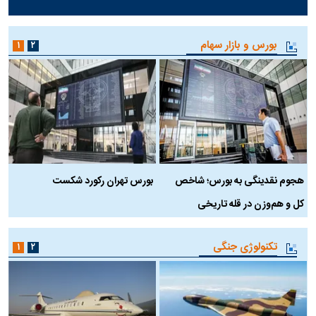
بورس و بازار سهام
۱
۲
هجوم نقدینگی به بورس؛ شاخص
بورس تهران رکورد شکست
س
کل و هم‌وزن در قله تاریخی
تکنولوژی جنگی
۱
۲