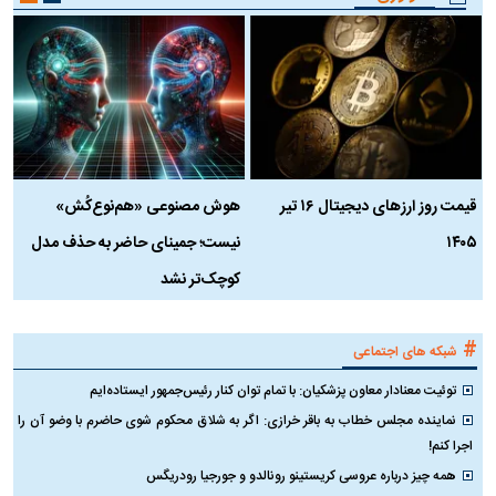
قیمت روز ارز‌های دیجیتال ۱۶ تیر
هوش مصنوعی «هم‌نوع‌کُش»
چ
۱۴۰۵
نیست؛ جمینای حاضر به حذف مدل
ک
کوچک‌تر نشد
#
شبکه های اجتماعی
توئیت معنادار معاون پزشکیان: با تمام توان کنار رئیس‌جمهور ایستاده‌ایم
نماینده مجلس خطاب به باقر خرازی: اگر به شلاق محکوم شوی حاضرم با وضو آن را
اجرا کنم!
همه چیز درباره عروسی کریستینو رونالدو و جورجیا رودریگس