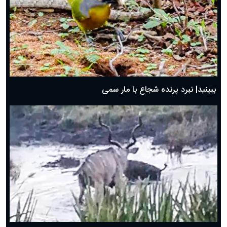
ببینید| نبرد پرنده شجاع با مار سمی