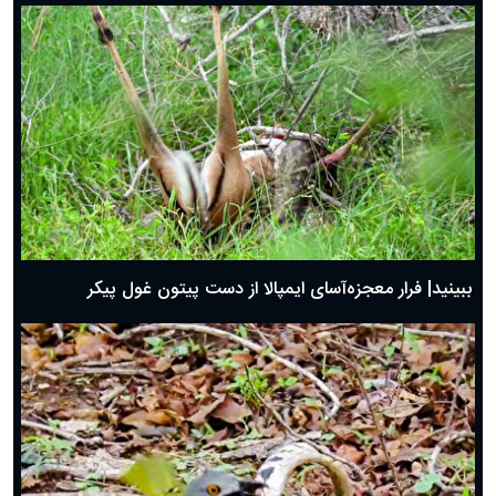
ببینید| فرار معجزه‌آسای ایمپالا از دست پیتون غول پیکر