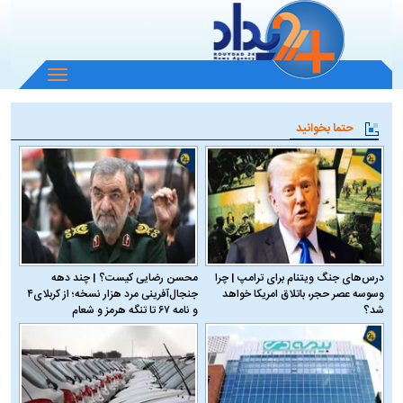
باز
و
بسته
حتما بخوانید
کردن
منو
درس‌های جنگ ویتنام برای ترامپ | چرا
محسن رضایی کیست؟ | چند دهه
وسوسه عصر حجر، باتلاق امریکا خواهد
جنجال‌آفرینی مرد هزار نسخه؛ از کربلای۴
شد؟
و نامه ۶۷ تا تنگه هرمز و شعام