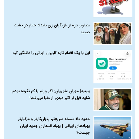
تصاویر تازه از بازیگران زن بامداد خمار در پشت
صحنه
اپل با یک اقدام تازه کاربران ایرانی را غافلگیر کرد
ببینید| مهران غفوریان: اگر وزنم را کم نکرده بودم،
شاید قبل از اکبر عبدی از دنیا می‌رفتم!
حدید ۱۱۰؛ نسخه سریع‌تر، پنهان‌کارتر و مرگبارتر
پهپادهای ایرانی | پهپاد انتحاری جدید ایران
چیست؟