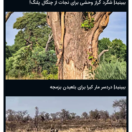
ببینید| شگرد گراز وحشی برای نجات از چنگال پلنگ!
ببینید| دردسر مار کبرا برای بلعیدن بزمجه