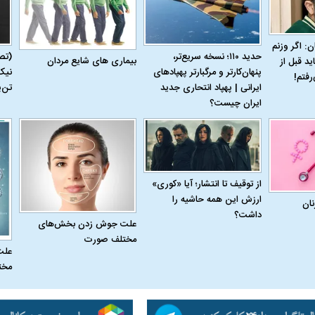
ن: اگر وزنم
حدید ۱۱۰؛ نسخه سریع‌تر،
(تص
بیماری‌ های شایع مردان
ید قبل از
پنهان‌کارتر و مرگبارتر پهپادهای
نیک
رفتم!
ایرانی | پهپاد انتحاری جدید
تن‌
ایران چیست؟
از توقیف تا انتشار؛ آیا «کوری»
ارزش این همه حاشیه را
نان
داشت؟
اسی یک سلسله |
ریشه‌های عزاداری ماه محرم در فرهنگ
عزاداری ماه محرم 
علت جوش زدن بخش‌های
مختلف صورت
ی شاه در ایران
و تاریخ ایران
انجام می‌شد؟
علت
مخت