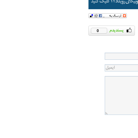
0
ت سینا حجازی درباره
د
راد به فال و طالع‌بینی
تاثیر استرس بر بدن