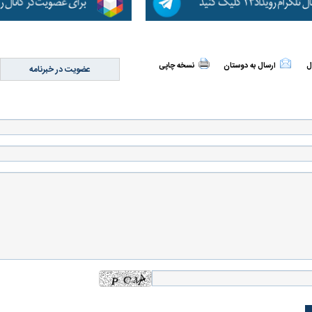
ل
ارسال به دوستان
نسخه چاپی
عضویت در خبرنامه
 حجازی درباره
ببینید| انیمیشن لگویی حمله به کویت با
ببینید| نظر متفاو
جنگنده اف-۵
گوگوش خبرساز ش
علت تنگی نفس و راه های درمان آن
دلیل علاقه برخی اف
چیست؟