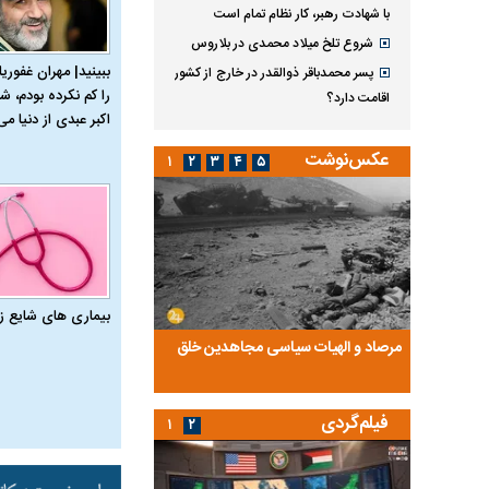
با شهادت رهبر، کار نظام تمام است
شروع تلخ میلاد محمدی در بلاروس
ببینید| مهران غفوریا
پسر محمدباقر ذوالقدر در خارج از کشور
را کم نکرده بودم، شا
اقامت دارد؟
اکبر عبدی از دنیا می‌
عکس‌نوشت
۱
۲
۳
۴
۵
بیماری‌ های شایع ز
ضا تختی و
مرصاد و الهیات سیاسی مجاهدین خلق
آخرین پرده از حیات سی
روایتی از آخرین مصاحبه‌
فیلم‌گردی
۱
۲