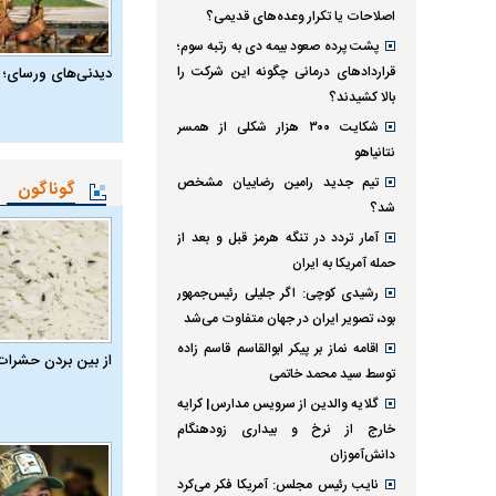
اصلاحات یا تکرار وعده‌های قدیمی؟
پشت پرده صعود بیمه دی به رتبه سوم؛
قراردادهای درمانی چگونه این شرکت را
دیدنی‌های ورسای؛ 
بالا کشیدند؟
شکایت ۳۰۰ هزار شکلی از همسر
نتانیاهو
تیم جدید رامین رضاییان مشخص
گوناگون
شد؟
آمار تردد در تنگه هرمز قبل و بعد از
حمله آمریکا به ایران
رشیدی کوچی: اگر جلیلی رئیس‌جمهور
بود، تصویر ایران در جهان متفاوت می‌شد
اقامه نماز بر پیکر ابوالقاسم قاسم زاده
از بین بردن حشرات
توسط سید محمد خاتمی
گلایه والدین از سرویس مدارس| کرایه
خارج از نرخ و بیداری زودهنگام
دانش‌آموزان
نایب رئیس مجلس: آمریکا فکر می‌کرد