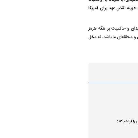
 هزینه نقض عهد برای آمریکا
واژگونی مرگبار سمند در اصفهان | ۴ نفر
عکس| ماجرای کشف جسد ناشناس که
توسط حیوانات خورده شد
دان و حاکمیت بر تنگه هرمز
و منطقه‌ای ما باشد، نه مخل
ار سه خرید کلیدی
پیشنهاد ۱۳۲میلیاردی رامین رضاییان به
بازگشت اندو
استقلال
هافبک گابنی
 را فراهم کنند