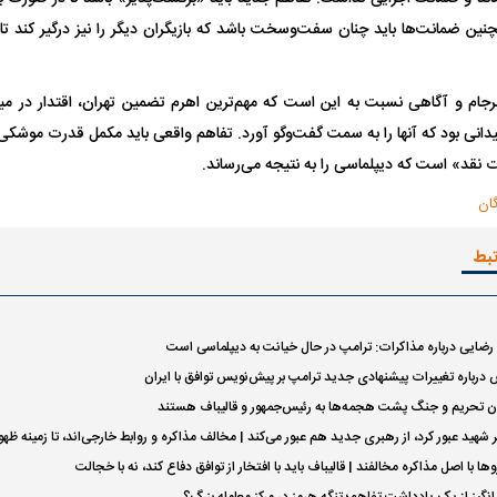
نین ضمانت‌ها باید چنان سفت‌وسخت باشد که بازیگران دیگر را نیز درگیر کند تا
 ناشناس که
مرگ دلخراش دختر ۱۸ ساله بر اثر برق
گرفتگی
کشته شدند
 برجام و آگاهی نسبت به این است که مهم‌ترین اهرم تضمین تهران، اقتدار در می
نی بود که آنها را به سمت گفت‌و‌گو آورد. تفاهم واقعی باید مکمل قدرت موشکی 
ت نقد» است که دیپلماسی را به نتیجه می‌رساند.
ان
تبط
لال منتفی شد؛
ابهام بزرگ درباره قرارداد یاسر آسانی؛
پرسپولیس در انتظ
انتخاب تیم جدید
اولین چالش حقوقی استقلال
پیش از شروع لیگ
ایی درباره مذاکرات: ترامپ در حال خیانت به دیپلماسی است
درباره تغییرات پیشنهادی جدید ترامپ بر پیش‌نویس توافق با ایران
ن تحریم و جنگ پشت هجمه‌ها به رئیس‌جمهور و قالیباف هستند
ر شهید عبور کرد، از رهبری جدید هم عبور می‌کند | مخالف مذاکره و روابط خارجی‌اند، تا زمینه ظهور
‌ها با اصل مذاکره مخالفند | قالیباف باید با افتخار از توافق دفاع کند، نه با خجالت