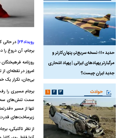
رویداد۲۴|
در حالی ک
برجام، آن دروغ را د
 ماسک
حدید ۱۱۰؛ نسخه سریع‌تر، پنهان‌کارتر و
هواپیمای مرموز E-11A BACN چیست؟
روزنامه فرهیختگان ن
مرگبارتر پهپادهای ایرانی | پهپاد انتحاری
امروز در نقطه‌ای از
جدید ایران چیست؟
بی‌جان، تکرار یک خط
برجام مسیری را رفت 
حوادث
۱
۲
۳
سمت تنش‌های سخت، ت
تنها از مسیر «قدرتم
زیرساخت‌های قدرت 
از نظر تاکتیکی، برج
آنها فقط روی کاغذ 