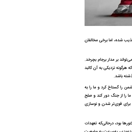
کذیب شده، اما برخی مخالفان
ه سریع‌تر، پنهان‌کارتر و
هواپیمای مرموز E-11A BACN چیست؟
‌تواند بر مدار برجام بچرخد.
یرانی | پهپاد انتحاری
ه هرگونه نزدیکی به آن کالبد
؟
ذشته باشد.
من را گستاخ کرد و ما را به
 را از جنگ دور کند و صلح
ی برای قوی‌تر شدن و نوسازی
ور‌ها بود، درحالی‌که تعهدات
 بدعهدی، به‌سرعت به وضعیت