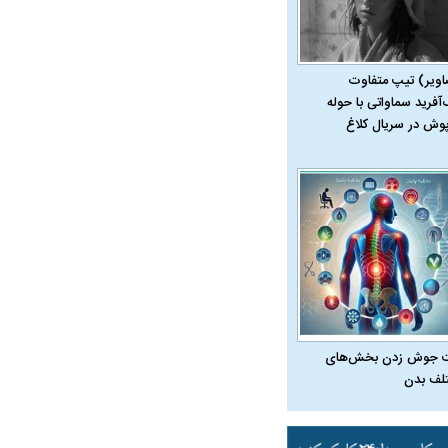
اویر) تیپ متفاوت
‌آفرید سماواتی با حوله
پوش در سریال کلاغ
در دوران قاجار چگونه
مردی که سر خم نکرد؟ | غلامرضا تختی و
مرصاد و ال
حکومت پهلوی
 جوش زدن بخش‌های
لف بدن