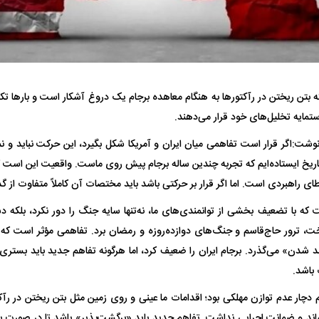
ه بتن ریختن در رآکتور‌ها به هنگام معاهده برجام یک دروغ آشکار است و بار‌ها ت
ستمایه تخلیل‌های خود قرار می‌دهند.
فضاپیمای «استارشیپ» ایلان ماسک
حدید ۱۱۰؛ نسخ
وشت:اگر قرار است تفاهمی میان ایران و آمریکا شکل بگیرد، این حرکت نباید و نمی
چیست؟
مرگبارتر پهپادهای ا
 تاریخ ایستاده‌ایم که تجربه چندین ساله برجام پیش روی ماست. واقعیت این است ک
جدید ایران چیست
ای راهبردی است. اما اگر قرار بر حرکتی باشد باید مختصات آن کاملاً متفاوت از گ
که با تضعیف بخشی از توانمندی‌های ما، نه‌تنها سایه جنگ را دور نکرد، بلکه دش
رور حاج‌قاسم و جنگ‌های دوازده‌روزه و رمضان برد. تفاهمی مؤثر است که ما
ند شدن» می‌گذرد. برجام ایران را ضعیف کرد، اما هرگونه تفاهم جدید باید بستر
باشد.
ام دچار عدم توازن مهلکی بود؛ اقدامات ما عینی و روی زمین مثل بتن ریختن در رآکت
ماند و ضمانت اجرایی نداشت. تفاهم جدید باید «برگشت‌پذیر» باشد تا در صورت