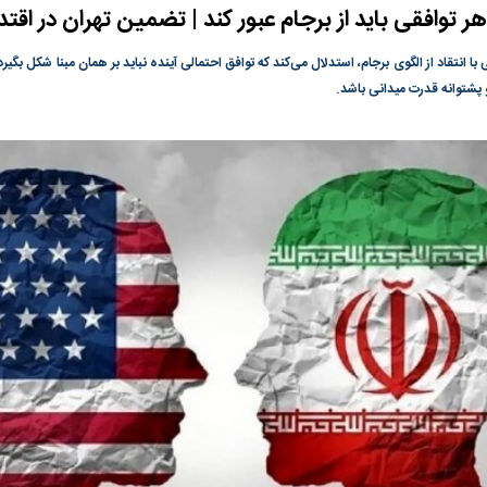
 توافقی باید از برجام عبور کند | تضمین تهران در اقت
گونی رژیم و
مطالعه رفتار هیستریک صدا و سیما علیه
در وزارت نفت «ر
بیر نشد؟ | پشت
کمپین نه به اعدام
پاسخگویی احساس 
ا انتقاد از الگوی برجام، استدلال می‌کند که توافق احتمالی آینده نباید بر همان مبنا شکل بگیر
ه تجارت پهپاد‌ ۱۵۰۰ دلاری که
نفت وزیر است و ت
 پشتوانه قدرت میدانی باشد.
حساب آنها می‌رود
رصد شوند
به بورس
پرواز ۱۰۰ هزار واحدی شاخص کل بورس
بورس تهران رکور