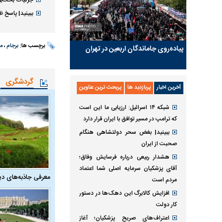
جزئیات بحث‌برا
ببینید| پاسخ 
برچسب ها:
برجام
،
مذ
پیاده‌روی جاماندگان اربعین در تهران
گردشگری
آخرین اخبار
پربازدید ها
پربحث ترین عناوین
شبکه ۱۴ اسرائیل: ارزیابی ما این است
که ترامپ در مسیر توافق با ایران قرار دارد
ببینید| بغض سحر دولتشاهی هنگام
صحبت از ایران
هشدار ربیعی درباره فرسایش وفاق؛
آقای پزشکیان سرمایه اصلی شما اعتماد
معرفی جاذبه‌های دی
مردم است
افزایش کالابرگ این دهک‌ها در دستور
کار دولت
اعتراف‌های صریح پزشکیان؛ آغاز