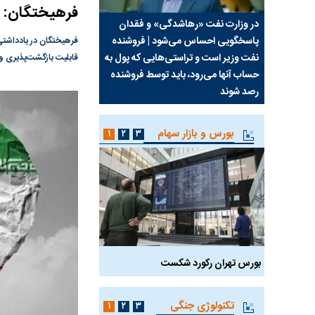
فرهیختگان: هر
سیما علیه
در وزارت نفت «رهاشدگی» و فقدان
چرا رویای آمریکایی سرن
پاسخگویی احساس می‌شود | فروشنده
نابودی محور مقاومت تع
فرهیختگان در یادداشتی ب
نفت وزیر است و تراستی‌هایی که پول به
پرد
قابلیت بازگشت‌پذیری و
حساب آنها می‌رود، باید توسط فروشنده
واشنگتن را زمین زد
رصد شوند
بورس و بازار سهام
۱
۲
۳
بورس تهران رکورد شکست
سیگنال مثبت دیپلماسی 
تکنولوژی جنگی
۱
۲
۳