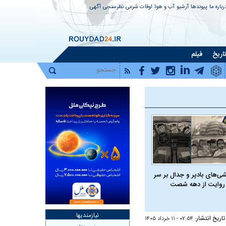
رباره ما
پیوندها
آرشیو
آب و هوا
اوقات شرعی
نظرسنجی
آگهی
اریخ
فیلم
شی‌های بادپر و جدال بر سر
روایت از دهه شصت
نیازمندیها
تاریخ انتشار:
۰۷:۵۴ - ۱۱ خرداد ۱۴۰۵