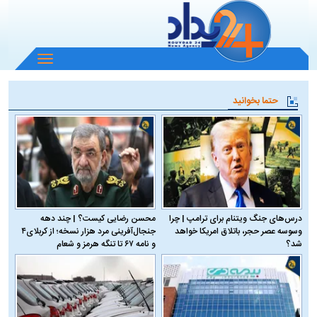
باز
و
بسته
حتما بخوانید
کردن
منو
درس‌های جنگ ویتنام برای ترامپ | چرا
محسن رضایی کیست؟ | چند دهه
وسوسه عصر حجر، باتلاق امریکا خواهد
جنجال‌آفرینی مرد هزار نسخه؛ از کربلای۴
شد؟
و نامه ۶۷ تا تنگه هرمز و شعام