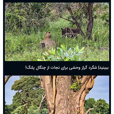
ببینید| شگرد گراز وحشی برای نجات از چنگال پلنگ!