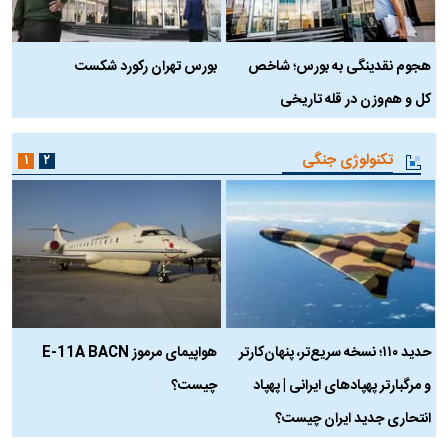
هجوم نقدینگی به بورس؛ شاخص
بورس تهران رکورد شکست
س
کل و هم‌وزن در قله تاریخی
تکنولوژی جنگی
۱
۲
حدید ۱۱۰؛ نسخه سریع‌تر، پنهان‌کارتر
هواپیمای مرموز E-11A BACN
ف
و مرگبارتر پهپادهای ایرانی | پهپاد
چیست؟
م
انتحاری جدید ایران چیست؟