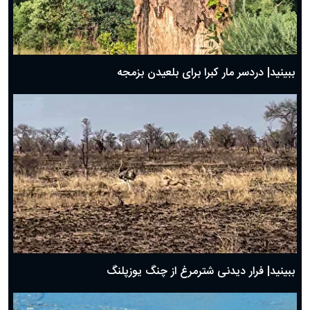
ببینید| دردسر مار کبرا برای بلعیدن بزمجه
ببینید| فرار دیدنی شترمرغ از چنگ یوزپلنگ