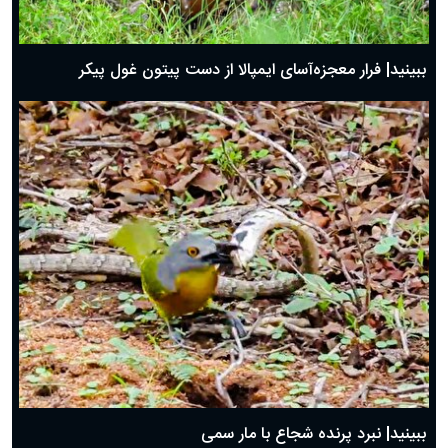
ببینید| فرار معجزه‌آسای ایمپالا از دست پیتون غول پیکر
ببینید| نبرد پرنده شجاع با مار سمی