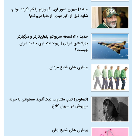
ببینید| مهران غفوریان: اگر وزنم را کم نکرده بودم،
شاید قبل از اکبر عبدی از دنیا می‌رفتم!
حدید ۱۱۰؛ نسخه سریع‌تر، پنهان‌کارتر و مرگبارتر
پهپادهای ایرانی | پهپاد انتحاری جدید ایران
چیست؟
بیماری‌ های شایع مردان
(تصاویر) تیپ متفاوت نیک‌آفرید سماواتی با حوله
تن‌پوش در سریال کلاغ
بیماری‌ های شایع زنان