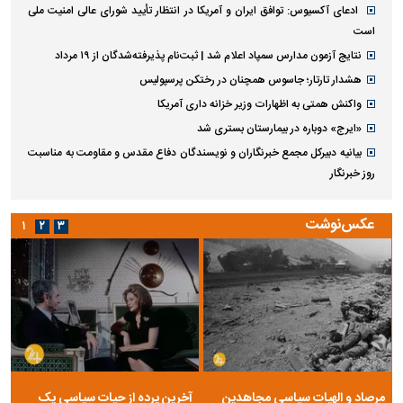
ادعای آکسیوس: توافق ایران و آمریکا در انتظار تأیید شورای عالی امنیت ملی
است
نتایج آزمون مدارس سمپاد اعلام شد | ثبت‌نام پذیرفته‌شدگان از ۱۹ مرداد
هشدار تارتار؛ جاسوس همچنان در رختکن پرسپولیس
واکنش همتی به اظهارات وزیر خزانه داری آمریکا
«ایرج» دوباره در بیمارستان بستری شد
بیانیه دبیرکل مجمع خبرنگاران و نویسندگان دفاع مقدس و مقاومت به مناسبت
روز خبرنگار
عکس‌نوشت
۱
۲
۳
مرصاد و الهیات سیاسی مجاهدین
آخرین پرده از حیات سیاسی یک