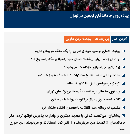
پیاده‌روی جاماندگان اربعین در تهران
آخرین اخبار
پربازدید ها
پربحث ترین عناوین
ببینید| ادعای ترامپ: باید زودتر بروم؛ یک جنگ در پیش داریم
رمضان زاده: ایران پیشنهاد الحاق خود به توافق مکه را مطرح کند
زیدآبادی: چرا خرازی بازداشت نمی‌شود؟
سازمان ملل: منتظر نتایج مذاکرات درباره تنگه هرمز هستیم
توافق پرسپولیس با اژدهاکش ۱۸ ساله!
ویدئوی جنجالی از حاکمیت گربه‌ها بر پارک‌های تهران
تاکید نخست‌وزیر عراق بر تقویت روابط با عربستان
عکسی که رسانه رهبر انقلاب با مضمون انتقام منتشر کرد
پزشکیان: می‌گفتند فلانی با تهدید دیگران را وادار به پذیرش توافق کرده، مگر
فرماندهان از تهدید من می‌ترسند؟ | کنار گود ایستادند و می‌گویند این جوری
است