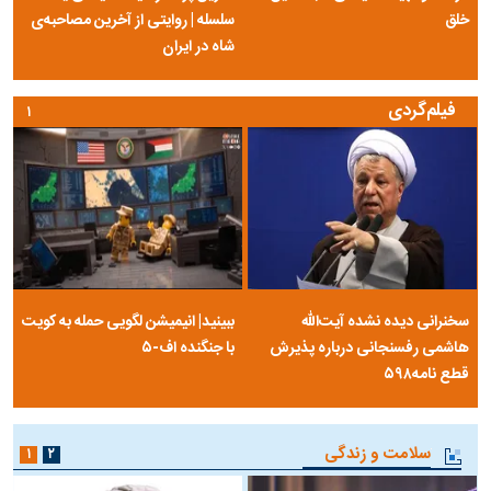
خلق
سلسله | روایتی از آخرین مصاحبه‌ی
شاه در ایران
فیلم‌گردی
۱
سخنرانی دیده نشده آیت‌الله
ببینید| انیمیشن لگویی حمله به کویت
هاشمی رفسنجانی درباره پذیرش
با جنگنده اف-۵
قطع نامه۵۹۸
سلامت و زندگی
۱
۲