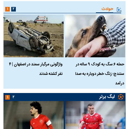
حوادث
۱
۲
حمله ۶ سگ به کودک ۹ ساله در
واژگونی مرگبار سمند در اصفهان | ۴
ع
سنندج؛ زنگ خطر دوباره به صدا
نفر کشته شدند
ک
درآمد
لیگ برتر
۱
۲