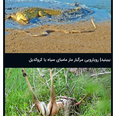
ببینید| رویارویی مرگبار مار مامبای سیاه با کروکدیل