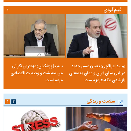
فیلم‌گردی
۱
ببینید| عراقچی: تعیین مسیر جدید
ببینید| پزشکیان: مهمترین نگرانی
دریایی میان ایران و عمان به معنای
من، معیشت و وضعیت اقتصادی
باز شدن تنگه هرمز نیست
مردم است
سلامت و زندگی
۱
۲