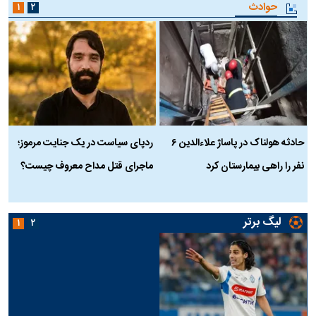
حوادث
۱
۲
حادثه هولناک در پاساژ علاءالدین ۶
ردپای سیاست در یک جنایت مرموز؛
ج
نفر را راهی بیمارستان کرد
ماجرای قتل مداح معروف چیست؟
ب
ج
لیگ برتر
۱
۲