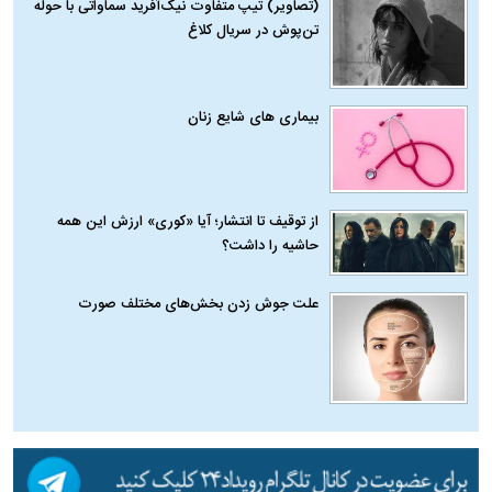
(تصاویر) تیپ متفاوت نیک‌آفرید سماواتی با حوله
تن‌پوش در سریال کلاغ
بیماری‌ های شایع زنان
از توقیف تا انتشار؛ آیا «کوری» ارزش این همه
حاشیه را داشت؟
علت جوش زدن بخش‌های مختلف صورت