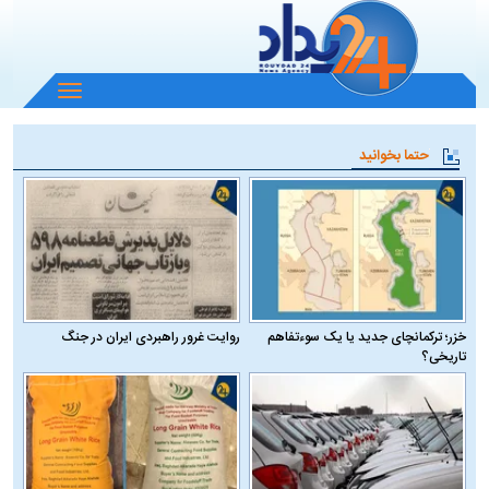
باز
و
بسته
حتما بخوانید
کردن
منو
خزر؛ ترکمانچای جدید یا یک سوءتفاهم
روایت غرور راهبردی ایران در جنگ
تاریخی؟