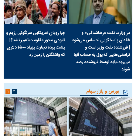
در وزارت نفت «رهاشدگی» و
چرا رویای آمریکایی سرنگونی رژیم و
فقدان پاسخگویی احساس می‌شود
نابودی محور مقاومت تعبیر نشد؟ |
| فروشنده نفت وزیر است و
پشت پرده تجارت پهپاد‌ ۱۵۰۰ دلاری
تراستی‌هایی که پول به حساب آنها
که واشنگتن را زمین زد
می‌رود، باید توسط فروشنده رصد
شوند
بورس و بازار سهام
۱
۲