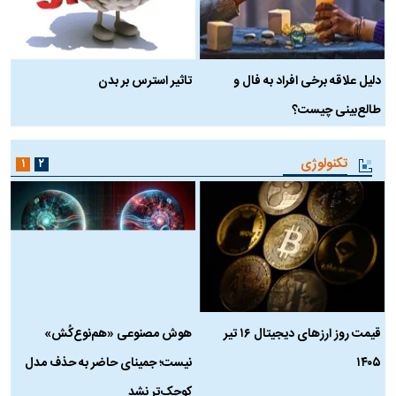
دلیل علاقه برخی افراد به فال و
تاثیر استرس بر بدن
ع
طالع‌بینی چیست؟
آ
تکنولوژی
۱
۲
قیمت روز ارز‌های دیجیتال ۱۶ تیر
هوش مصنوعی «هم‌نوع‌کُش»
چ
۱۴۰۵
نیست؛ جمینای حاضر به حذف مدل
ک
کوچک‌تر نشد