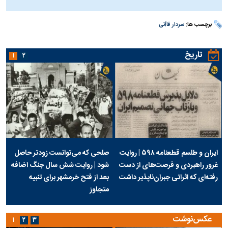
برچسب ها:
سردار قاآنی
تاریخ
۱
۲
ایران و طلسم قطعنامه ۵۹۸ | روایت
صلحی که می‌توانست زودتر حاصل
غرور راهبردی و فرصت‌های از دست
شود | روایت شش سال جنگ اضافه
رفته‌ای که اثراتی جبران‌ناپذیر داشت
بعد از فتح خرمشهر برای تنبیه
متجاوز
عکس‌نوشت
۱
۲
۳