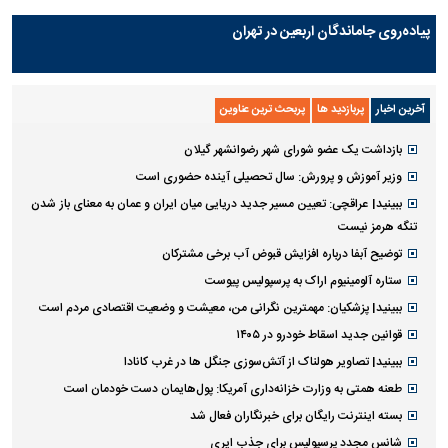
پیاده‌روی جاماندگان اربعین در تهران
آخرین اخبار
پربازدید ها
پربحث ترین عناوین
بازداشت یک عضو شورای شهر رضوانشهر گیلان
وزیر آموزش و پرورش: سال تحصیلی آینده حضوری است
ببینید| عراقچی: تعیین مسیر جدید دریایی میان ایران و عمان به معنای باز شدن
تنگه هرمز نیست
توضیح آبفا درباره افزایش قبوض آب برخی مشترکان
ستاره آلومینیوم اراک به پرسپولیس پیوست
ببینید| پزشکیان: مهمترین نگرانی من، معیشت و وضعیت اقتصادی مردم است
قوانین جدید اسقاط خودرو در ۱۴۰۵
ببینید| تصاویر هولناک از آتش‌سوزی جنگل ها در غرب کانادا
طعنه همتی به وزارت خزانه‌داری آمریکا: پول‌هایمان دست خودمان است
بسته اینترنت رایگان برای خبرنگاران فعال شد
شانس مجدد پرسپولیس برای جذب ایری