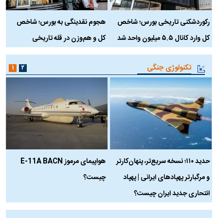
رکوردشکنی تاریخی بورس؛ شاخص
هجوم نقدینگی به بورس؛ شاخص
ب
کل وارد کانال ۵.۵ میلیون واحد شد
کل و هم‌وزن در قله تاریخی
تکنولوژی جنگی
۱
۲
حدید ۱۱۰؛ نسخه سریع‌تر، پنهان‌کارتر
هواپیمای مرموز E-11A BACN
ف
و مرگبارتر پهپادهای ایرانی | پهپاد
چیست؟
م
انتحاری جدید ایران چیست؟