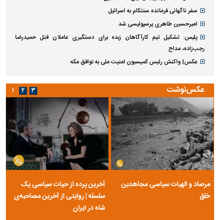
سفر ناگهانی فرمانده سنتکام به اسرائیل
امیرحسین طاهری پرسپولیسی شد
پلیس: تشکیل تیم کارآگاهان زبده برای دستگیری عاملان قتل حمیدرضا
رجب‌زاده، مداح
عکس| واکنش رئیس کمیسیون امنیت ملی به توافق مکه
عکس‌نوشت
۱
۲
۳
مرصاد و الهیات سیاسی مجاهدین
آخرین پرده از حیات سیاسی یک
خلق
سلسله | روایتی از آخرین مصاحبه‌ی
شاه در ایران