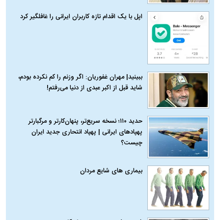
اپل با یک اقدام تازه کاربران ایرانی را غافلگیر کرد
ببینید| مهران غفوریان: اگر وزنم را کم نکرده بودم،
شاید قبل از اکبر عبدی از دنیا می‌رفتم!
حدید ۱۱۰؛ نسخه سریع‌تر، پنهان‌کارتر و مرگبارتر
پهپادهای ایرانی | پهپاد انتحاری جدید ایران
چیست؟
بیماری‌ های شایع مردان