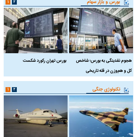
بورس و بازار سهام
۱
۲
هجوم نقدینگی به بورس؛ شاخص
بورس تهران رکورد شکست
س
کل و هم‌وزن در قله تاریخی
تکنولوژی جنگی
۱
۲