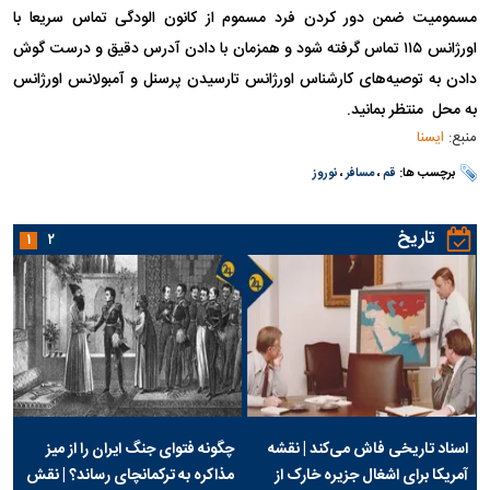
مسمومیت ضمن دور کردن فرد مسموم از کانون الودگی تماس سریعا با
اورژانس ۱۱۵ تماس گرفته شود و همزمان با دادن آدرس دقیق و درست ‌گوش
دادن به توصیه‌های کارشناس اورژانس تارسیدن پرسنل و آمبولانس اورژانس
به محل منتظر بمانید.
منبع:
ایسنا
برچسب ها:
قم
،
مسافر
،
نوروز
تاریخ
۱
۲
اسناد تاریخی فاش می‌کند | نقشه
چگونه فتوای جنگ ایران را از میز
آمریکا برای اشغال جزیره خارک از
مذاکره به ترکمانچای رساند؟ | نقش