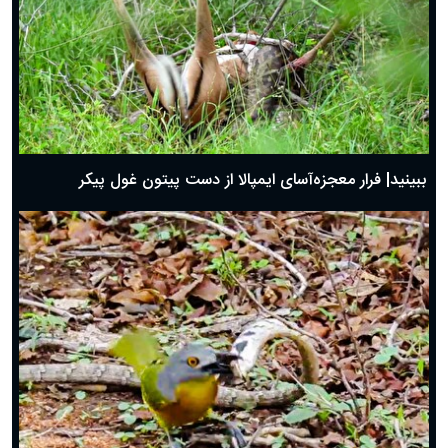
ببینید| فرار معجزه‌آسای ایمپالا از دست پیتون غول پیکر