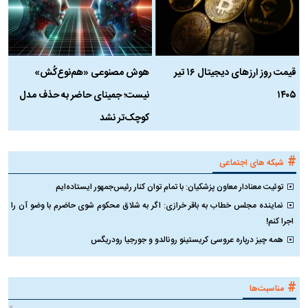
قیمت روز ارز‌های دیجیتال ۱۶ تیر
هوش مصنوعی «هم‌نوع‌کُش»
چ
۱۴۰۵
نیست؛ جمینای حاضر به حذف مدل
ک
کوچک‌تر نشد
#
شبکه های اجتماعی
توئیت معنادار معاون پزشکیان: با تمام توان کنار رئیس‌جمهور ایستاده‌ایم
نماینده مجلس خطاب به باقر خرازی: اگر به شلاق محکوم شوی حاضرم با وضو آن را
اجرا کنم!
همه چیز درباره عروسی کریستینو رونالدو و جورجیا رودریگس
#
مناسبت‌ها