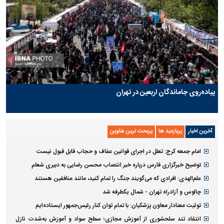
پیاده‌روی جاماندگان اربعین در تهران
آخرین اخبار
پربازدید ها
پربحث ترین عناوین
امام جمعه کرج: تعلل در اجرای قوانین عفاف و حجاب قابل قبول نیست
توضیح خبرگزاری فارس درباره خبر انتصاب محسن رضایی به دبیری شعام
علم‌الهدی: افرادی که می‌گویند جنگ را تمام کنید، مانند منافقین هستند
چالوس و آزادراه تهران - شمال یکطرفه شد
توئیت معنادار معاون پزشکیان: با تمام توان کنار رئیس‌جمهور ایستاده‌ایم
انتقاد تند سلحشوری از آموزش مجازی؛ سطح سواد و آموزش به‌شدت نازل