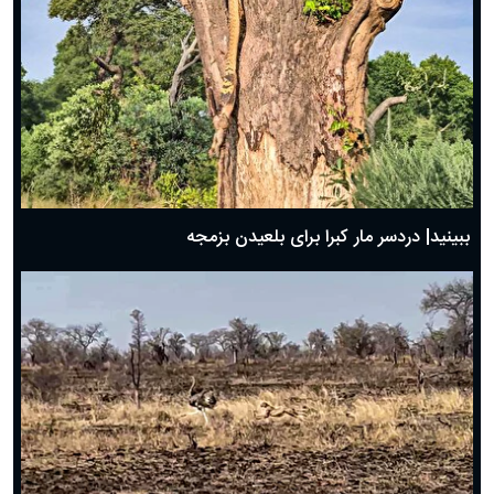
ببینید| دردسر مار کبرا برای بلعیدن بزمجه