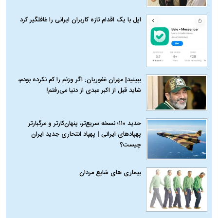
اپل با یک اقدام تازه کاربران ایرانی را غافلگیر کرد
ببینید| مهران غفوریان: اگر وزنم را کم نکرده بودم،
شاید قبل از اکبر عبدی از دنیا می‌رفتم!
حدید ۱۱۰؛ نسخه سریع‌تر، پنهان‌کارتر و مرگبارتر
پهپادهای ایرانی | پهپاد انتحاری جدید ایران
چیست؟
بیماری‌ های شایع مردان