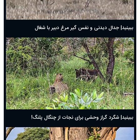
حضرت زینب(س) چگونه از دنیا رفت؟
بهترین پیامک تبریک روز پدر ۱۴۰۴؛ جملات زیبا و صمیمانه
روز پدر ۱۴۰۴ چه روزی است؟
ببینید| جدال دیدنی و نفس گیر مرغ دبیر با شغال
ببینید| شگرد گراز وحشی برای نجات از چنگال پلنگ!