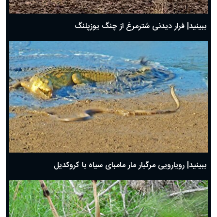
ببینید| فرار دیدنی شترمرغ از چنگ یوزپلنگ
ببینید| رویارویی مرگبار مار مامبای سیاه با کروکدیل