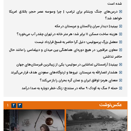
شده است
درس‌های جنگ ویتنام برای ترامپ | چرا وسوسه عصر حجر، باتلاق امریکا
خواهد شد؟
ببینید| دیدار سران پاکستان و عربستان در مکه
هزینه ساخت مسکن ۱۱ برابر شد؛ هر متر خانه در تهران چقدر آب می‌خورد؟
معضل بزرگ پرسپولیس؛ دنیل گرا حاضر به فسخ قرارداد نیست
معاون عراقچی: در هیچ دوره‌ای هماهنگی بین میدان و دیپلماسی را مانند حال
حاضر نداشتی
ببینید| آرامستانی تماشایی در سوئیس؛ یکی از زیباترین قبرستان‌های جهان
هشدار انصارالله به عربستان: نیروها و اردوگاه‌های سعودی هدف قرار می‌گیرند
معمای هرمز؛ توافق ایران و عمان گره بحران را باز می‌کند؟
حمله ۶ سگ به کودک ۹ ساله در سنندج؛ زنگ خطر دوباره به صدا درآمد
عکس‌نوشت
۱
۲
۳