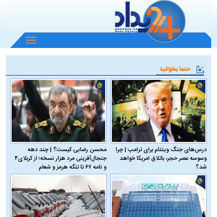
باز
و
بسته
حتما بخوانید
کردن
منو
درس‌های جنگ ویتنام برای ترامپ | چرا
محسن رضایی کیست؟ | چند دهه
وسوسه عصر حجر، باتلاق امریکا خواهد
جنجال‌آفرینی مرد هزار نسخه؛ از کربلای۴
شد؟
و نامه ۶۷ تا تنگه هرمز و شعام