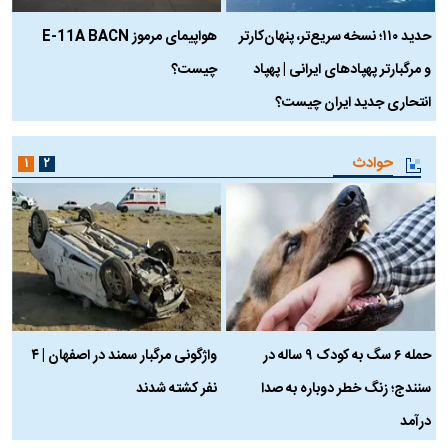
حدید ۱۱۰؛ نسخه سریع‌تر، پنهان‌کارتر
هواپیمای مرموز E-11A BACN
ف
و مرگبارتر پهپادهای ایرانی | پهپاد
چیست؟
م
انتحاری جدید ایران چیست؟
حوادث
۱
۲
حمله ۶ سگ به کودک ۹ ساله در
واژگونی مرگبار سمند در اصفهان | ۴
ع
سنندج؛ زنگ خطر دوباره به صدا
نفر کشته شدند
ک
درآمد