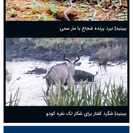
ببینید| نبرد پرنده شجاع با مار سمی
ببینید| شگرد کفتار برای شکار تک نفره کودو