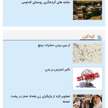
جاذبه های گردشگری روستای کندلوس
گوناگون
از بین بردن حشرات برنج
تاثیر استرس بر بدن
تصاویر تازه از بازیگران زن بامداد خمار در پشت
صحنه