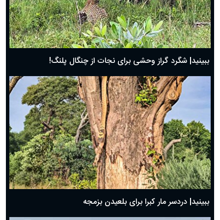
ببینید| شگرد گراز وحشی برای نجات از چنگال پلنگ!
ببینید| دردسر مار کبرا برای بلعیدن بزمجه