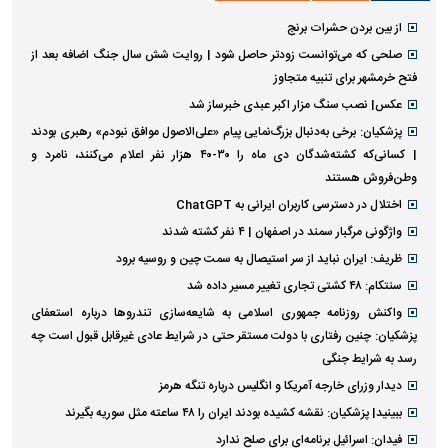
از بین بردن حشرات برنج
صلحی که می‌توانست زودتر حاصل شود | روایت شش سال جنگ اضافه بعد از
فتح خرمشهر برای تنبیه متجاوز
عکس| نصب سنگ مزار اکبر عبدی خبرساز شد
پزشکیان: برخی به‌دنبال بزرگ‌نمایی پیام «علی‌الاصول موافق نبودم» رهبری بودند
| کسانی‌که کشته‌شدگان دی ماه را ۳۰-۴۰ هزار نفر اعلام می‌کنند، نامرد و
وطن‌فروش هستند
اختلال در دسترسی کاربران ایرانی به ChatGPT
واژگونی مرگبار سمند در اصفهان | ۴ نفر کشته شدند
ظریف: ایران نباید از سر استیصال به سمت چین و روسیه برود
سنتکام: ۴۸ کشتی تجاری تغییر مسیر داده شد
واکنش روزنامه جمهوری اسلامی به شایعه‌سازی تندروها درباره استعفای
پزشکیان: چنین رفتاری با دولت مستقر حتی در شرایط عادی غیرقابل قبول است چه
رسد به شرایط جنگی
دیدار وزرای خارجه آمریکا و انگلیس درباره تنگه هرمز
ببینید| پزشکیان: نقشه کشیده بودند ایران را ۴۸ ساعته مثل سوریه بگیرند
فیدان: اسرائیل برنامه‌ای برای صلح ندارد