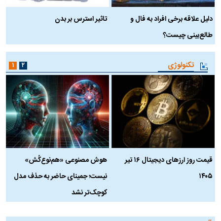
دلیل علاقه برخی افراد به فال و
تاثیر استرس بر بدن
ع
طالع‌بینی چیست؟
آ
تکنولوژی
۱
۲
قیمت روز ارز‌های دیجیتال ۱۶ تیر
هوش مصنوعی «هم‌نوع‌کُش»
چ
۱۴۰۵
نیست؛ جمینای حاضر به حذف مدل
ک
کوچک‌تر نشد