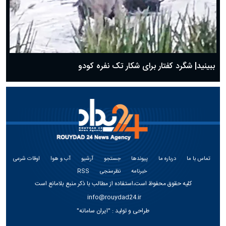
ببینید| شگرد کفتار برای شکار تک نفره کودو
تماس با ما
درباره ما
پیوندها
جستجو
آرشیو
آب و هوا
اوقات شرعی
خبرنامه
نظرسنجی
RSS
کلیه حقوق محفوظ است،استفاده از مطالب با ذکر منبع بلامانع است
info@rouydad24.ir
طراحی و تولید :
"ایران سامانه"