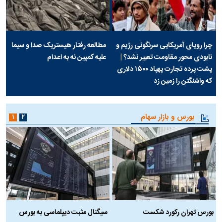
چرا رویای آمریکایی سرنگونی رژیم و
مطالعه رفتار هیستریک صدا و سیما
نابودی محور مقاومت تعبیر نشد؟ |
علیه کمپین نه به اعدام
پشت پرده تجارت پهپاد‌ ۱۵۰۰ دلاری
که واشنگتن را زمین زد
بورس و بازار سهام
۱
۲
بورس تهران رکورد شکست
سیگنال مثبت دیپلماسی به بورس