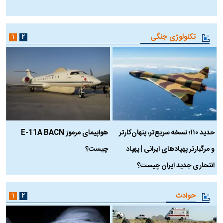
ب
تکنولوژی جنگی
۱
۲
حدید ۱۱۰؛ نسخه سریع‌تر، پنهان‌کارتر
هواپیمای مرموز E-11A BACN
ف
و مرگبارتر پهپادهای ایرانی | پهپاد
چیست؟
م
انتحاری جدید ایران چیست؟
حوادث
۱
۲