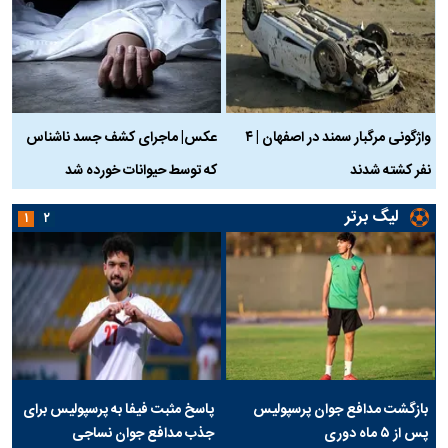
واژگونی مرگبار سمند در اصفهان | ۴
عکس| ماجرای کشف جسد ناشناس
نفر کشته شدند
که توسط حیوانات خورده شد
گ
لیگ برتر
۱
۲
بازگشت مدافع جوان پرسپولیس
پاسخ مثبت فیفا به پرسپولیس برای
پس از ۵ ماه دوری
جذب مدافع جوان نساجی