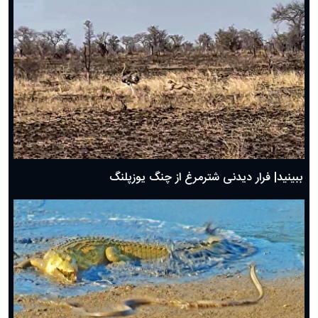
ببینید| فرار دیدنی شترمرغ از چنگ یوزپلنگ