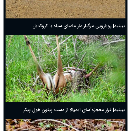
ببینید| رویارویی مرگبار مار مامبای سیاه با کروکدیل
ببینید| فرار معجزه‌آسای ایمپالا از دست پیتون غول پیکر