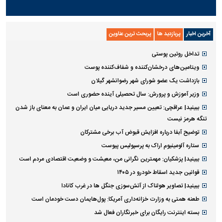
آخرین اخبار
پربازدید ها
پربحث ترین عناوین
تداخل روتین پوستی
ویتامین‌های درخشان‌کننده و شفاف‌کننده پوست
بازداشت یک عضو شورای شهر رضوانشهر گیلان
وزیر آموزش و پرورش: سال تحصیلی آینده حضوری است
ببینید| عراقچی: تعیین مسیر جدید دریایی میان ایران و عمان به معنای باز شدن
تنگه هرمز نیست
توضیح آبفا درباره افزایش قبوض آب برخی مشترکان
ستاره آلومینیوم اراک به پرسپولیس پیوست
ببینید| پزشکیان: مهمترین نگرانی من، معیشت و وضعیت اقتصادی مردم است
قوانین جدید اسقاط خودرو در ۱۴۰۵
ببینید| تصاویر هولناک از آتش‌سوزی جنگل ها در غرب کانادا
طعنه همتی به وزارت خزانه‌داری آمریکا: پول‌هایمان دست خودمان است
بسته اینترنت رایگان برای خبرنگاران فعال شد