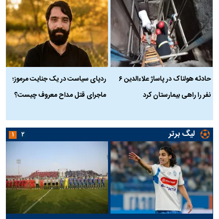
حادثه هولناک در پاساژ علاءالدین ۶
ردپای سیاست در یک جنایت مرموز؛
ج
نفر را راهی بیمارستان کرد
ماجرای قتل مداح معروف چیست؟
ب
ج
لیگ برتر
۱
۲