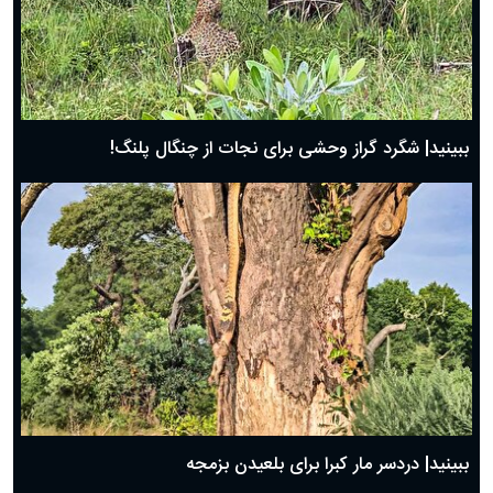
ببینید| شگرد گراز وحشی برای نجات از چنگال پلنگ!
ببینید| دردسر مار کبرا برای بلعیدن بزمجه