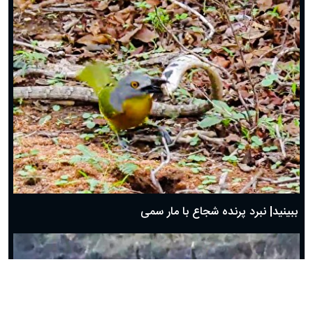
ببینید| نبرد پرنده شجاع با مار سمی