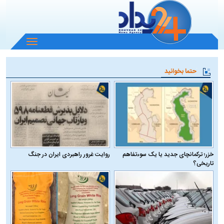
باز
و
بسته
حتما بخوانید
کردن
منو
خزر؛ ترکمانچای جدید یا یک سوءتفاهم
روایت غرور راهبردی ایران در جنگ
تاریخی؟