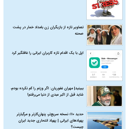
تصاویر تازه از بازیگران زن بامداد خمار در پشت
صحنه
اپل با یک اقدام تازه کاربران ایرانی را غافلگیر کرد
ببینید| مهران غفوریان: اگر وزنم را کم نکرده بودم،
شاید قبل از اکبر عبدی از دنیا می‌رفتم!
حدید ۱۱۰؛ نسخه سریع‌تر، پنهان‌کارتر و مرگبارتر
پهپادهای ایرانی | پهپاد انتحاری جدید ایران
چیست؟