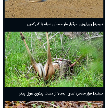
ببینید| رویارویی مرگبار مار مامبای سیاه با کروکدیل
ببینید| فرار معجزه‌آسای ایمپالا از دست پیتون غول پیکر