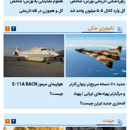
رکوردشکنی تاریخی بورس؛ شاخص
هجوم نقدینگی به بورس؛ شاخص
ب
کل وارد کانال ۵.۵ میلیون واحد شد
کل و هم‌وزن در قله تاریخی
تکنولوژی جنگی
۱
۲
حدید ۱۱۰؛ نسخه سریع‌تر، پنهان‌کارتر
هواپیمای مرموز E-11A BACN
ف
و مرگبارتر پهپادهای ایرانی | پهپاد
چیست؟
م
انتحاری جدید ایران چیست؟
حوادث
۱
۲