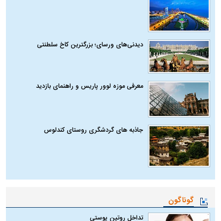
دیدنی‌های ورسای؛ بزرگترین کاخ سلطنتی
معرفی موزه لوور پاریس و راهنمای بازدید
جاذبه های گردشگری روستای کندلوس
گوناگون
تداخل روتین پوستی