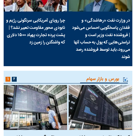
در وزارت نفت «رهاشدگی» و
چرا رویای آمریکایی سرنگونی رژیم و
فقدان پاسخگویی احساس می‌شود
نابودی محور مقاومت تعبیر نشد؟ |
| فروشنده نفت وزیر است و
پشت پرده تجارت پهپاد‌ ۱۵۰۰ دلاری
تراستی‌هایی که پول به حساب آنها
که واشنگتن را زمین زد
می‌رود، باید توسط فروشنده رصد
شوند
بورس و بازار سهام
۱
۲