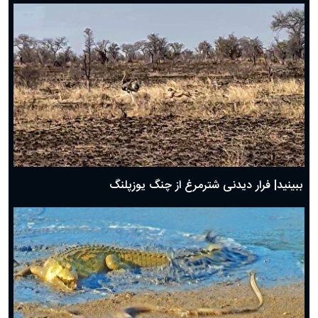
ببینید| فرار دیدنی شترمرغ از چنگ یوزپلنگ