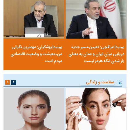
ببینید| عراقچی: تعیین مسیر جدید
ببینید| پزشکیان: مهمترین نگرانی
دریایی میان ایران و عمان به معنای
من، معیشت و وضعیت اقتصادی
باز شدن تنگه هرمز نیست
مردم است
سلامت و زندگی
۱
۲