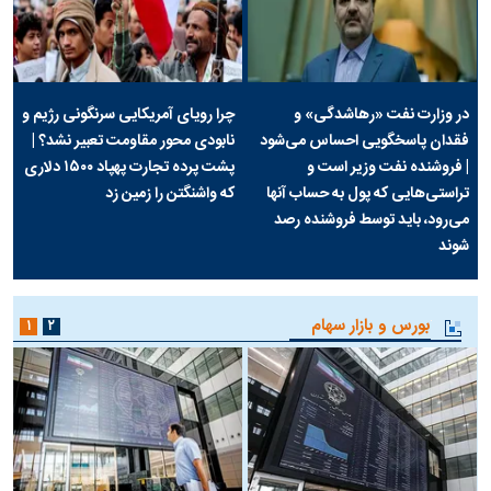
در وزارت نفت «رهاشدگی» و
چرا رویای آمریکایی سرنگونی رژیم و
فقدان پاسخگویی احساس می‌شود
نابودی محور مقاومت تعبیر نشد؟ |
| فروشنده نفت وزیر است و
پشت پرده تجارت پهپاد‌ ۱۵۰۰ دلاری
تراستی‌هایی که پول به حساب آنها
که واشنگتن را زمین زد
می‌رود، باید توسط فروشنده رصد
شوند
بورس و بازار سهام
۱
۲