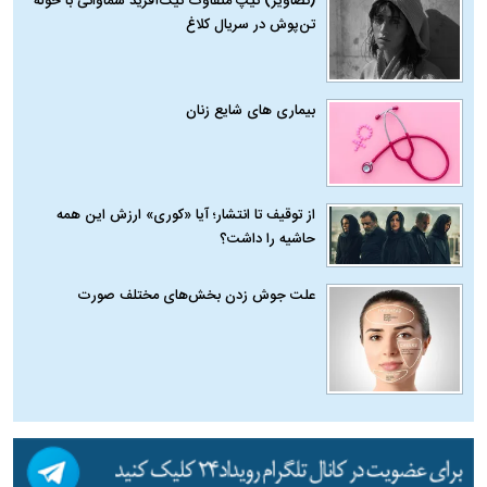
(تصاویر) تیپ متفاوت نیک‌آفرید سماواتی با حوله
تن‌پوش در سریال کلاغ
بیماری‌ های شایع زنان
از توقیف تا انتشار؛ آیا «کوری» ارزش این همه
حاشیه را داشت؟
علت جوش زدن بخش‌های مختلف صورت