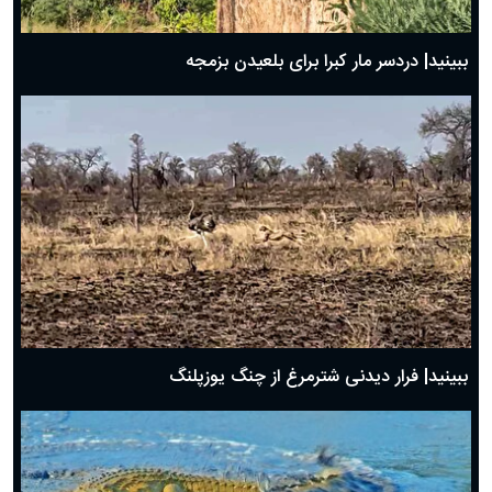
ببینید| دردسر مار کبرا برای بلعیدن بزمجه
ببینید| فرار دیدنی شترمرغ از چنگ یوزپلنگ