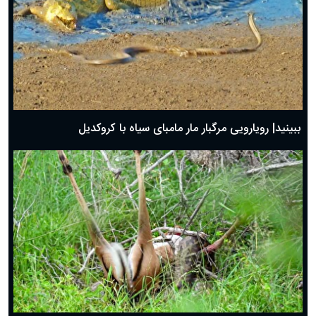
ببینید| رویارویی مرگبار مار مامبای سیاه با کروکدیل