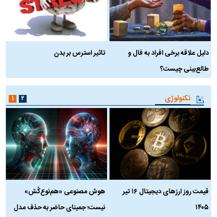
دلیل علاقه برخی افراد به فال و
تاثیر استرس بر بدن
ع
طالع‌بینی چیست؟
آ
تکنولوژی
۱
۲
قیمت روز ارز‌های دیجیتال ۱۶ تیر
هوش مصنوعی «هم‌نوع‌کُش»
چ
۱۴۰۵
نیست؛ جمینای حاضر به حذف مدل
ک