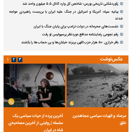
رکوردشکنی تاریخی بورس؛ شاخص کل وارد کانال ۵.۵ میلیون واحد شد
بیانیه سپاه: آمریکا و اسرائیل در جنگ علیه ایران با بن‌بست راهبردی مواجه
شدند
نشست‌های محرمانه در دولت ترامپ برای پایان جنگ با ایران
رقم نجومی رضایتنامه مدافع موردنظر پرسپولیس لو رفت
باقر خرازی: ۵۰ هزار حزب‌اللهی بریزند خیابان‌ها و بی حجاب‌ها را بکشند
عکس‌نوشت
۱
۲
۳
مرصاد و الهیات سیاسی مجاهدین
آخرین پرده از حیات سیاسی یک
خلق
سلسله | روایتی از آخرین مصاحبه‌ی
شاه در ایران