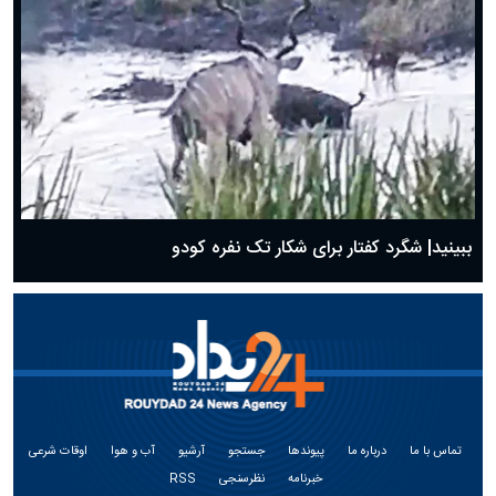
ببینید| شگرد کفتار برای شکار تک نفره کودو
تماس با ما
درباره ما
پیوندها
جستجو
آرشیو
آب و هوا
اوقات شرعی
خبرنامه
نظرسنجی
RSS