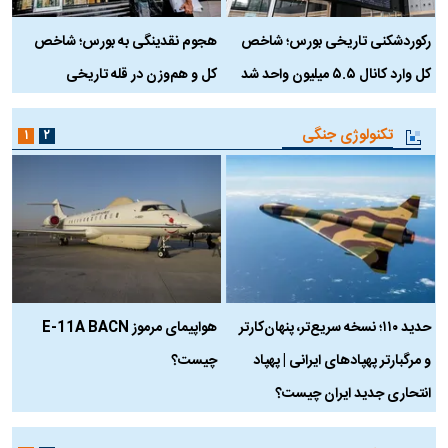
رکوردشکنی تاریخی بورس؛ شاخص
هجوم نقدینگی به بورس؛ شاخص
ب
کل وارد کانال ۵.۵ میلیون واحد شد
کل و هم‌وزن در قله تاریخی
تکنولوژی جنگی
۱
۲
حدید ۱۱۰؛ نسخه سریع‌تر، پنهان‌کارتر
هواپیمای مرموز E-11A BACN
ف
و مرگبارتر پهپادهای ایرانی | پهپاد
چیست؟
م
انتحاری جدید ایران چیست؟