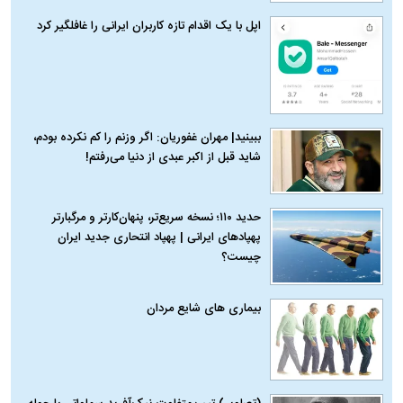
اپل با یک اقدام تازه کاربران ایرانی را غافلگیر کرد
ببینید| مهران غفوریان: اگر وزنم را کم نکرده بودم،
شاید قبل از اکبر عبدی از دنیا می‌رفتم!
حدید ۱۱۰؛ نسخه سریع‌تر، پنهان‌کارتر و مرگبارتر
پهپادهای ایرانی | پهپاد انتحاری جدید ایران
چیست؟
بیماری‌ های شایع مردان