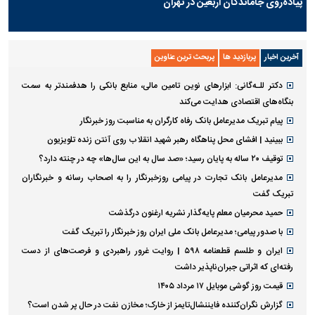
پیاده‌روی جاماندگان اربعین در تهران
آخرین اخبار
پربازدید ها
پربحث ترین عناوین
دکتر للـه‌گانی: ابزار‌های نوین تامین مالی، منابع بانکی را هدفمندتر به سمت
بنگاه‌های اقتصادی هدایت می‌کند
پیام تبریک مدیرعامل بانک رفاه کارگران به مناسبت روز خبرنگار
ببینید | افشای محل پناهگاه رهبر شهید انقلاب روی آنتن زنده تلویزیون
توقیف ۲۰ ساله به پایان رسید؛ «صد سال به این سال‌ها» چه در چنته دارد؟
مدیرعامل بانک تجارت در پیامی روزخبرنگار را به اصحاب رسانه و خبرنگاران
تبریک گفت
حمید محرمیان معلم پایه‌گذار نشریه ارغنون درگذشت
با صدور پیامی؛ مدیرعامل بانک ملی ایران روز خبرنگار را تبریک گفت
ایران و طلسم قطعنامه ۵۹۸ | روایت غرور راهبردی و فرصت‌های از دست
رفته‌ای که اثراتی جبران‌ناپذیر داشت
قیمت روز گوشی موبایل ۱۷ مرداد ۱۴۰۵
گزارش نگران‌کننده فایننشال‌تایمز از خارک؛ مخازن نفت در حال پر شدن است؟