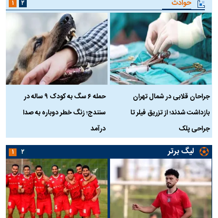
حوادث
۱
۲
جراحان قلابی در شمال تهران
حمله ۶ سگ به کودک ۹ ساله در
بازداشت شدند؛ از تزریق فیلر تا
سنندج؛ زنگ خطر دوباره به صدا
ن
جراحی پلک
درآمد
لیگ برتر
۱
۲