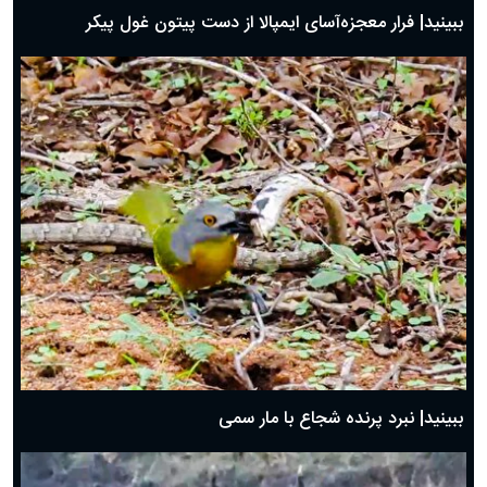
ببینید| فرار معجزه‌آسای ایمپالا از دست پیتون غول پیکر
ببینید| نبرد پرنده شجاع با مار سمی