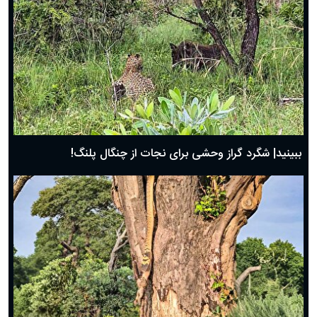
ببینید| شگرد گراز وحشی برای نجات از چنگال پلنگ!