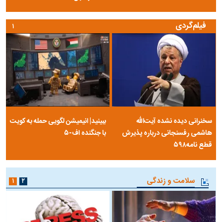
فیلم‌گردی
۱
سخنرانی دیده نشده آیت‌الله
ببینید| انیمیشن لگویی حمله به کویت
هاشمی رفسنجانی درباره پذیرش
با جنگنده اف-۵
قطع نامه۵۹۸
سلامت و زندگی
۱
۲