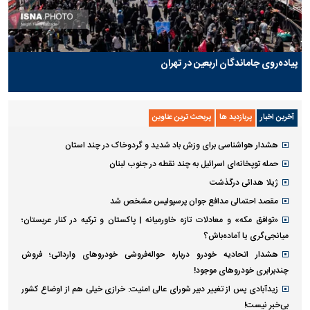
پیاده‌روی جاماندگان اربعین در تهران
آخرین اخبار
پربازدید ها
پربحث ترین عناوین
هشدار هواشناسی برای وزش باد شدید و گردوخاک در چند استان
حمله توپخانه‌ای اسرائیل به چند نقطه در جنوب لبنان
ژیلا هدائی درگذشت
مقصد احتمالی مدافع جوان پرسپولیس مشخص شد
«توافق مکه» و معادلات تازه خاورمیانه | پاکستان و ترکیه در کنار عربستان؛
میانجی‌گری یا آماده‌باش؟
هشدار اتحادیه خودرو درباره حواله‌فروشی خودروهای وارداتی‌؛ فروش
چندبرابری خودروهای موجود!
زیدآبادی پس از تغییر دبیر شورای عالی امنیت: خرازی خیلی هم از اوضاع کشور
بی‌خبر نیست!