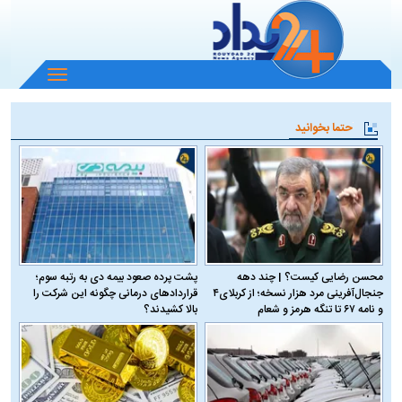
باز
و
بسته
حتما بخوانید
کردن
منو
محسن رضایی کیست؟ | چند دهه
پشت پرده صعود بیمه دی به رتبه سوم؛
جنجال‌آفرینی مرد هزار نسخه؛ از کربلای۴
قراردادهای درمانی چگونه این شرکت را
و نامه ۶۷ تا تنگه هرمز و شعام
بالا کشیدند؟