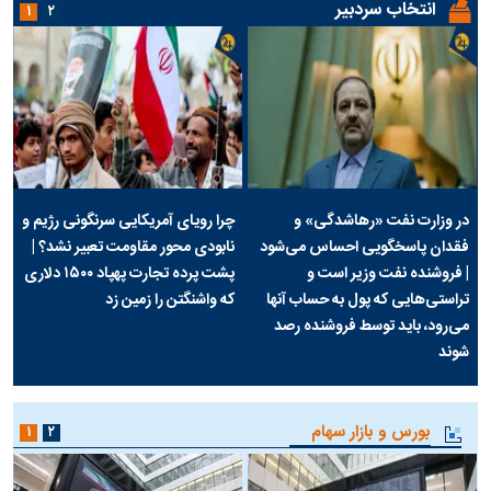
انتخاب سردبیر
۱
۲
در وزارت نفت «رهاشدگی» و
چرا رویای آمریکایی سرنگونی رژیم و
فقدان پاسخگویی احساس می‌شود
نابودی محور مقاومت تعبیر نشد؟ |
| فروشنده نفت وزیر است و
پشت پرده تجارت پهپاد‌ ۱۵۰۰ دلاری
تراستی‌هایی که پول به حساب آنها
که واشنگتن را زمین زد
می‌رود، باید توسط فروشنده رصد
شوند
بورس و بازار سهام
۱
۲