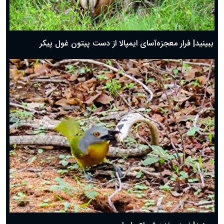
ببینید| فرار معجزه‌آسای ایمپالا از دست پیتون غول پیکر