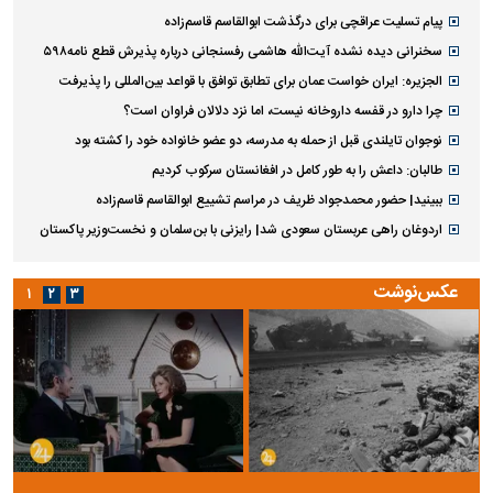
پیام تسلیت عراقچی برای درگذشت ابوالقاسم قاسم‌زاده
سخنرانی دیده نشده آیت‌الله هاشمی رفسنجانی درباره پذیرش قطع نامه۵۹۸
الجزیره: ایران خواست عمان برای تطابق توافق با قواعد بین‌المللی را پذیرفت
چرا دارو در قفسه داروخانه نیست، اما نزد دلالان فراوان است؟
نوجوان تایلندی قبل از حمله به مدرسه، دو عضو خانواده خود را کشته بود
طالبان: داعش را به طور کامل در افغانستان سرکوب کردیم
ببینید| حضور محمدجواد ظریف در مراسم تشییع ابوالقاسم قاسم‌زاده
اردوغان راهی عربستان سعودی شد| رایزنی با بن‌سلمان و نخست‌وزیر پاکستان
عکس‌نوشت
۱
۲
۳