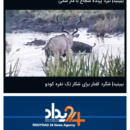
ببینید| نبرد پرنده شجاع با مار سمی
ببینید| شگرد کفتار برای شکار تک نفره کودو