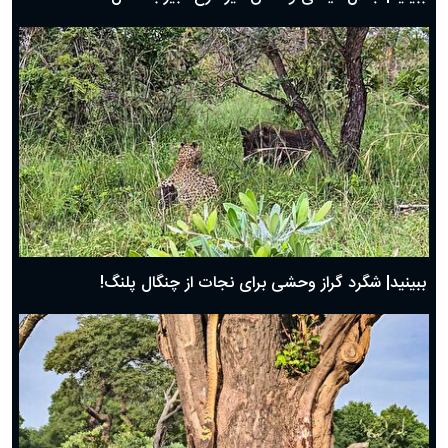
ببینید| شگرد گراز وحشی برای نجات از چنگال پلنگ!