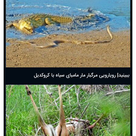
ببینید| رویارویی مرگبار مار مامبای سیاه با کروکدیل