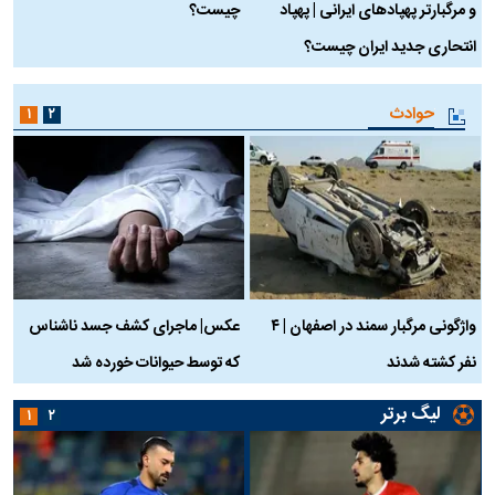
و مرگبارتر پهپادهای ایرانی | پهپاد
چیست؟
م
انتحاری جدید ایران چیست؟
حوادث
۱
۲
واژگونی مرگبار سمند در اصفهان | ۴
عکس| ماجرای کشف جسد ناشناس
نفر کشته شدند
که توسط حیوانات خورده شد
گ
لیگ برتر
۱
۲