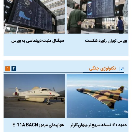
بورس تهران رکورد شکست
سیگنال مثبت دیپلماسی به بورس
ب
تکنولوژی جنگی
۱
۲
حدید ۱۱۰؛ نسخه سریع‌تر، پنهان‌کارتر
هواپیمای مرموز E-11A BACN
ف