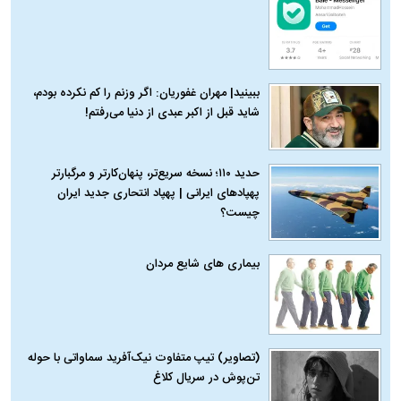
ببینید| مهران غفوریان: اگر وزنم را کم نکرده بودم،
شاید قبل از اکبر عبدی از دنیا می‌رفتم!
حدید ۱۱۰؛ نسخه سریع‌تر، پنهان‌کارتر و مرگبارتر
پهپادهای ایرانی | پهپاد انتحاری جدید ایران
چیست؟
بیماری‌ های شایع مردان
(تصاویر) تیپ متفاوت نیک‌آفرید سماواتی با حوله
تن‌پوش در سریال کلاغ