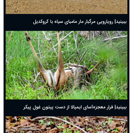
ببینید| رویارویی مرگبار مار مامبای سیاه با کروکدیل
ببینید| فرار معجزه‌آسای ایمپالا از دست پیتون غول پیکر