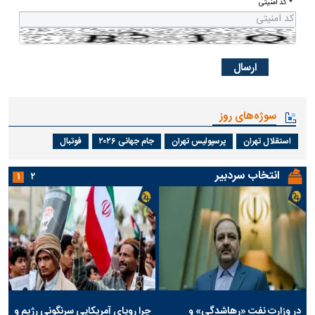
* کد امنیتی
سوژه‌های روز
استقلال تهران
پرسپولیس تهران
جام جهانی ۲۰۲۶
فوتبال
انتخاب سردبیر
۱
۲
در وزارت نفت «رهاشدگی» و
چرا رویای آمریکایی سرنگونی رژیم و