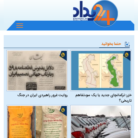
باز
و
بسته
حتما بخوانید
کردن
منو
خزر؛ ترکمانچای جدید یا یک سوءتفاهم
روایت غرور راهبردی ایران در جنگ
تاریخی؟