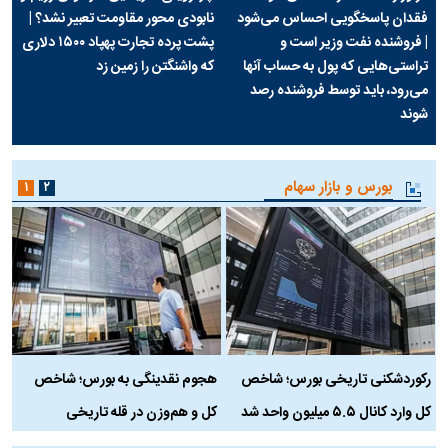
فقدان پاسخگویی احساس می‌شود
نابودی محور مقاومت تعبیر نشد؟ |
| فروشنده نفت وزیر است و
پشت پرده تجارت پهپاد‌ ۱۵۰۰ دلاری
تراستی‌هایی که پول به حساب آنها
که واشنگتن را زمین زد
می‌رود، باید توسط فروشنده رصد
شوند
بورس و بازار سهام
۱
۲
رکوردشکنی تاریخی بورس؛ شاخص
هجوم نقدینگی به بورس؛ شاخص
ب
کل وارد کانال ۵.۵ میلیون واحد شد
کل و هم‌وزن در قله تاریخی