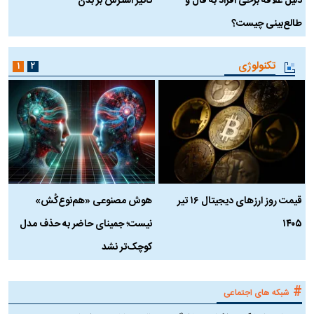
دلیل علاقه برخی افراد به فال و
تاثیر استرس بر بدن
ع
طالع‌بینی چیست؟
آ
تکنولوژی
۱
۲
قیمت روز ارز‌های دیجیتال ۱۶ تیر
هوش مصنوعی «هم‌نوع‌کُش»
چ
۱۴۰۵
نیست؛ جمینای حاضر به حذف مدل
ک
کوچک‌تر نشد
#
شبکه های اجتماعی