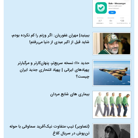
ببینید| مهران غفوریان: اگر وزنم را کم نکرده بودم،
شاید قبل از اکبر عبدی از دنیا می‌رفتم!
حدید ۱۱۰؛ نسخه سریع‌تر، پنهان‌کارتر و مرگبارتر
پهپادهای ایرانی | پهپاد انتحاری جدید ایران
چیست؟
بیماری‌ های شایع مردان
(تصاویر) تیپ متفاوت نیک‌آفرید سماواتی با حوله
تن‌پوش در سریال کلاغ