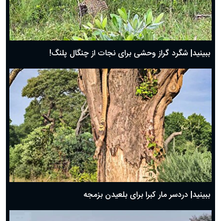
ببینید| شگرد گراز وحشی برای نجات از چنگال پلنگ!
ببینید| دردسر مار کبرا برای بلعیدن بزمجه