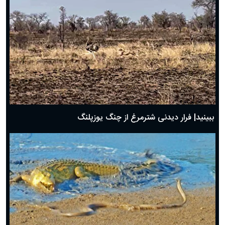
ببینید| فرار دیدنی شترمرغ از چنگ یوزپلنگ