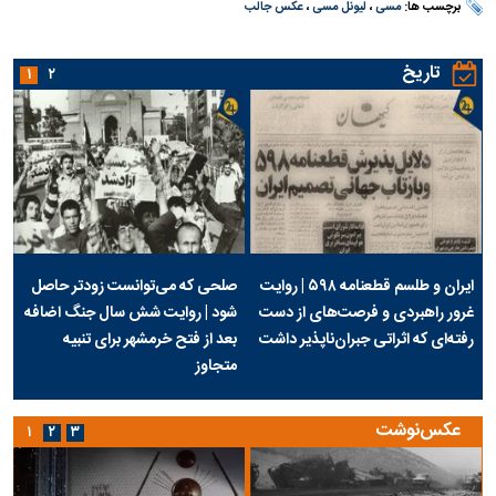
برچسب ها:
مسی
،
لیونل مسی
،
عکس جالب
تاریخ
۱
۲
ایران و طلسم قطعنامه ۵۹۸ | روایت
صلحی که می‌توانست زودتر حاصل
غرور راهبردی و فرصت‌های از دست
شود | روایت شش سال جنگ اضافه
رفته‌ای که اثراتی جبران‌ناپذیر داشت
بعد از فتح خرمشهر برای تنبیه
متجاوز
عکس‌نوشت
۱
۲
۳