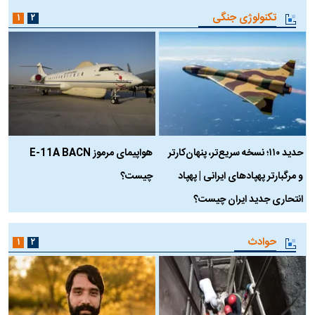
تکنولوژی جنگی
۱
۲
حدید ۱۱۰؛ نسخه سریع‌تر، پنهان‌کارتر
هواپیمای مرموز E-11A BACN
ف
و مرگبارتر پهپادهای ایرانی | پهپاد
چیست؟
م
انتحاری جدید ایران چیست؟
حوادث
۱
۲