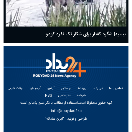
ببینید| شگرد کفتار برای شکار تک نفره کودو
تماس با ما
درباره ما
پیوندها
جستجو
آرشیو
آب و هوا
اوقات شرعی
خبرنامه
نظرسنجی
RSS
کلیه حقوق محفوظ است،استفاده از مطالب با ذکر منبع بلامانع است
info@rouydad24.ir
طراحی و تولید :
"ایران سامانه"