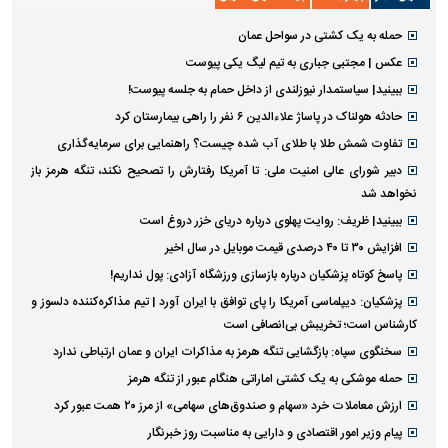
حمله به یک کشتی در سواحل عمان
عکس | مجتبی جباری به تیم لیگ یکی پیوست
ببینید| سیاستمدار نیوزلندی از داخل حمام به جلسه پیوست!
حادثه هولناک در پاساژ علاءالدین ۶ نفر را راهی بیمارستان کرد
تفاوت شمش طلا با طلای آب شده چیست؟ راهنمایی برای سرمایه‌گذاری
دبیر شورای عالی امنیت ملی: تا آمریکا رفتارش را تصحیح نکند، تنگه هرمز باز
نخواهد شد
ببینید| ظریف: روایت پهلوی درباره دریای خزر دروغ است
افزایش ۳۰ تا ۴۰ درصدی قیمت موبایل در سال اخیر
پاسخ کوتاه پزشکیان درباره بازسازی ورزشگاه آزادی: پول نداریم!
پزشکیان: دیپلماسی آمریکا را پای توافق با ایران آورد | تیم مذاکره‌کننده دلسوز و
کارشناس است؛ تخریبش بی‌انصافی است
سخنگوی سپاه: بازگشایی تنگه هرمز به مذاکرات ایران و عمان ارتباطی ندارد
حمله موشکی به یک کشتی اماراتی هنگام عبور از تنگه هرمز
ارزش معاملات خرد «سهام و صندوق‌های سهامی» از مرز ۲۰ همت عبور کرد
پیام وزیر امور اقتصادی و دارایی به مناسبت روز خبرنگار