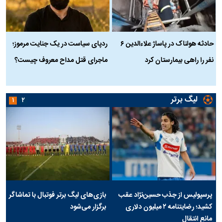
حادثه هولناک در پاساژ علاءالدین ۶
ردپای سیاست در یک جنایت مرموز؛
ج
نفر را راهی بیمارستان کرد
ماجرای قتل مداح معروف چیست؟
ب
ج
لیگ برتر
۱
۲
پرسپولیس از جذب حسین‌نژاد عقب
بازی‌های لیگ برتر فوتبال با تماشاگر
کشید؛ رضایتنامه ۲ میلیون دلاری
برگزار می‌شود
مانع انتقال