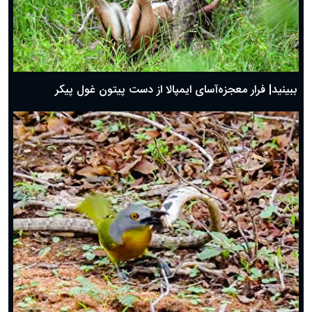
ببینید| فرار معجزه‌آسای ایمپالا از دست پیتون غول پیکر