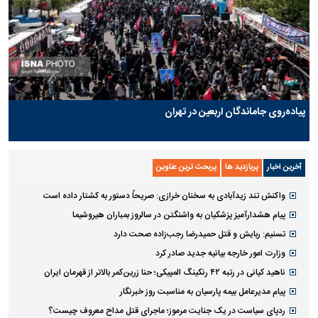
پیاده‌روی جاماندگان اربعین در تهران
آخرین اخبار
پربازدید ها
پربحث ترین عناوین
واکنش تند زیدآبادی به سخنان خرازی: صریحاً دستور به کشتار داده است
پیام هشدارآمیز پزشکیان به واشنگتن در سالروز بمباران هیروشیما
تسنیم: ربایش و قتل حمیدرضا رجب‌زاده صحت دارد
وزارت امور خارجه بیانیه جدید صادر کرد
ناهید کیانی در رتبه ۴۲ رنکینگ المپیکی؛ حنا زرین‌کمر بالاتر از قهرمان ایران
پیام مدیرعامل بیمه پارسیان به مناسبت روز خبرنگار
ردپای سیاست در یک جنایت مرموز؛ ماجرای قتل مداح معروف چیست؟