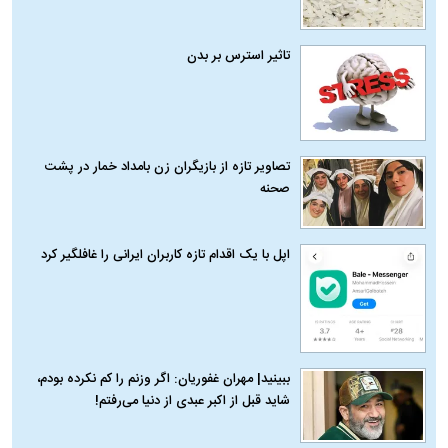
تاثیر استرس بر بدن
تصاویر تازه از بازیگران زن بامداد خمار در پشت
صحنه
اپل با یک اقدام تازه کاربران ایرانی را غافلگیر کرد
ببینید| مهران غفوریان: اگر وزنم را کم نکرده بودم،
شاید قبل از اکبر عبدی از دنیا می‌رفتم!