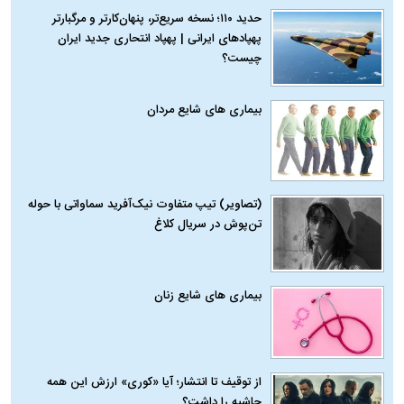
حدید ۱۱۰؛ نسخه سریع‌تر، پنهان‌کارتر و مرگبارتر
پهپادهای ایرانی | پهپاد انتحاری جدید ایران
چیست؟
بیماری‌ های شایع مردان
(تصاویر) تیپ متفاوت نیک‌آفرید سماواتی با حوله
تن‌پوش در سریال کلاغ
بیماری‌ های شایع زنان
از توقیف تا انتشار؛ آیا «کوری» ارزش این همه
حاشیه را داشت؟