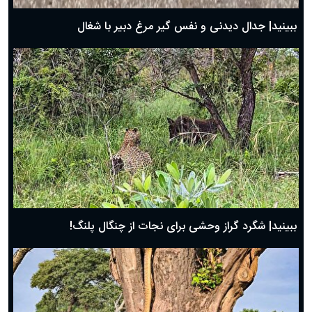
روز پدر ۱۴۰۴ چه روزی است؟
ببینید| جدال دیدنی و نفس گیر مرغ دبیر با شغال
ببینید| شگرد گراز وحشی برای نجات از چنگال پلنگ!