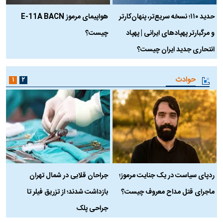
حدید ۱۱۰؛ نسخه سریع‌تر، پنهان‌کارتر
هواپیمای مرموز E-11A BACN
ف
و مرگبارتر پهپادهای ایرانی | پهپاد
چیست؟
م
انتحاری جدید ایران چیست؟
حوادث
۱
۲
ردپای سیاست در یک جنایت مرموز؛
جراحان قلابی در شمال تهران
ماجرای قتل مداح معروف چیست؟
بازداشت شدند؛ از تزریق فیلر تا
س
جراحی پلک
د