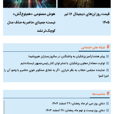
قیمت روز ارز‌های دیجیتال ۱۶ تیر
هوش مصنوعی «هم‌نوع‌کُش»
چ
۱۴۰۵
نیست؛ جمینای حاضر به حذف مدل
ک
کوچک‌تر نشد
#
شبکه های اجتماعی
پیام هشدارآمیز پزشکیان به واشنگتن در سالروز بمباران هیروشیما
توئیت معنادار معاون پزشکیان: با تمام توان کنار رئیس‌جمهور ایستاده‌ایم
نماینده مجلس خطاب به باقر خرازی: اگر به شلاق محکوم شوی حاضرم با وضو آن را
اجرا کنم!
#
مناسبت‌ها
دعای روز سی ام ماه رمضان؛ ۲۹ اسفند ۱۴۰۴
دعای روز بیست و نهم ماه رمضان؛ ۲۸ اسفند ۱۴۰۴