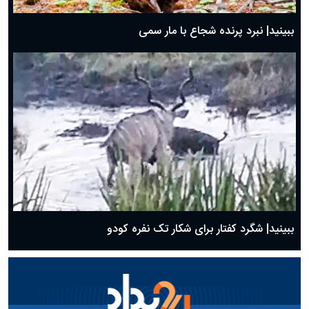
ببینید| نبرد پرنده شجاع با مار سمی
ببینید| شگرد کفتار برای شکار تک نفره کودو