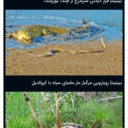
ببینید| فرار دیدنی شترمرغ از چنگ یوزپلنگ
ببینید| رویارویی مرگبار مار مامبای سیاه با کروکدیل