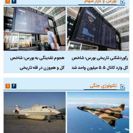
بورس و بازار سهام
۱
۲
رکوردشکنی تاریخی بورس؛ شاخص
هجوم نقدینگی به بورس؛ شاخص
ب
کل وارد کانال ۵.۵ میلیون واحد شد
کل و هم‌وزن در قله تاریخی
تکنولوژی جنگی
۱
۲