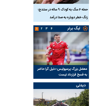
ناس که
حمله ۶ سگ به کودک ۹ ساله در سنندج؛
زنگ خطر دوباره به صدا درآمد
کشته شدند
لیگ برتر
۱
۲
۳
۴
نتفی شد؛
معضل بزرگ پرسپولیس؛ دنیل گرا حاضر
مقصد احتمالی مدافع ج
ب تیم جدید
به فسخ قرارداد نیست
مشخص شد
دیدنی