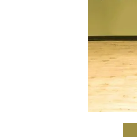
ه سریع‌تر، پنهان‌کارتر و
هواپیمای مرموز E-11A BACN چیست؟
یرانی | پهپاد انتحاری
؟