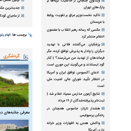
اولین عکس صدی
ویدئوی جنجالی از حاکمیت گربه‌ها بر
پارک‌های تهران
جدیدترین عکس
تاکید نخست‌وزیر عراق بر تقویت روابط
از ماجرای کود
با عربستان
عکسی که رسانه رهبر انقلاب با مضمون
برچسب ها:
الهام پاوه
انتقام منتشر کرد
پزشکیان: می‌گفتند فلانی با تهدید
دیگران را وادار به پذیرش توافق کرده، مگر
گردشگری
فرماندهان از تهدید من می‌ترسند؟ | کنار
گود ایستادند و می‌گویند این جوری است
ادعای آکسیوس: توافق ایران و آمریکا
در انتظار تأیید شورای عالی امنیت ملی
است
نتایج آزمون مدارس سمپاد اعلام شد |
ثبت‌نام پذیرفته‌شدگان از ۱۹ مرداد
هشدار تارتار؛ جاسوس همچنان در
معرفی جاذبه‌های دی
رختکن پرسپولیس
واکنش همتی به اظهارات وزیر خزانه
داری آمریکا