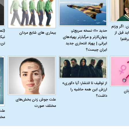
ن: اگر وزنم
حدید ۱۱۰؛ نسخه سریع‌تر،
(تص
بیماری‌ های شایع مردان
ید قبل از
پنهان‌کارتر و مرگبارتر پهپادهای
نیک
رفتم!
له به کویت با
سخنرانی دیده نشده آیت‌الله هاشمی
ببینید| انیمیشن لگ
ایرانی | پهپاد انتحاری جدید
تن‌
رفسنجانی درباره پذیرش قطع نامه۵۹۸
جنگنده اف-۵
ایران چیست؟
از توقیف تا انتشار؛ آیا «کوری»
ارزش این همه حاشیه را
نان
داشت؟
علت جوش زدن بخش‌های
مختلف صورت
علت
مخت
علت تنگی نفس و راه های درمان آن
دلیل علاقه برخی اف
چیست؟