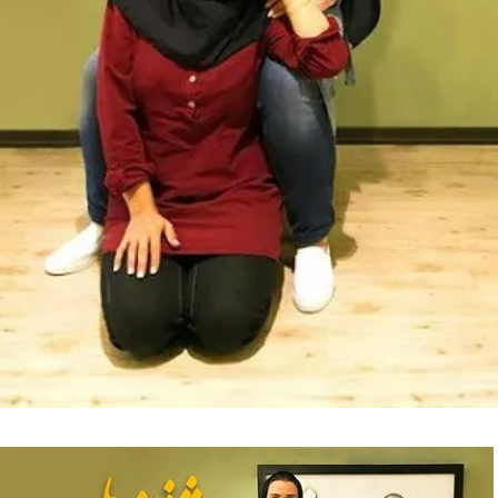
فضاپیمای «استارشیپ» ایلان ماسک
حدید ۱۱۰؛ نسخ
چیست؟
مرگبارتر پهپادهای ا
جدید ایران چیست