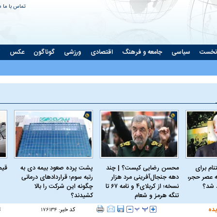
تماس با ما
د
نخست
سیاسی
جامعه و فرهنگ
اقتصادی
ورزشی
گوناگون
عکس
ت
ام برای
محسن رضایی کیست؟ | چند
پشت پرده صعود بیمه دی به
قیمت 
 عصر حجر،
دهه جنجال‌آفرینی مرد هزار
رتبه سوم؛ قراردادهای درمانی
د شد؟
نسخه؛ از کربلای۴ و نامه ۶۷ تا
چگونه این شرکت را بالا
تنگه هرمز و شعام
کشیدند؟
یده
کد خبر:
ت
۱۷۶۱۳۴