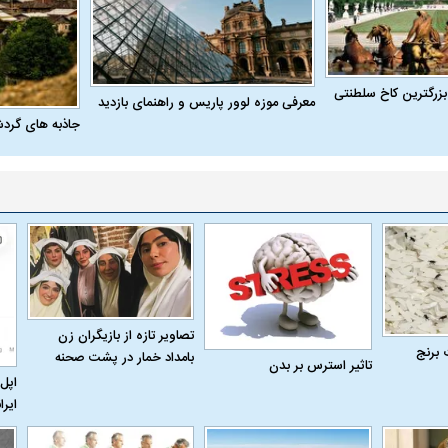
بزرگترین کاخ سلطنتی
معرفی موزه لوور پاریس و راهنمای بازدید
جاذبه های گرد
تصاویر تازه از بازیگران زن
اسی یک سلسله |
ریشه‌های عزاداری ماه محرم در فرهنگ
عزاداری ماه محرم 
 برنج
بامداد خمار در پشت صحنه
تاثیر استرس بر بدن
ی شاه در ایران
و تاریخ ایران
انجام می‌شد؟
اپل 
ایرا