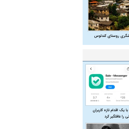
شگری روستای کندلوس
در دوران قاجار چگونه
مردی که سر خم نکرد؟ | غلامرضا تختی و
مرصاد و ال
حکومت پهلوی
با یک اقدام تازه کاربران
نی را غافلگیر کرد