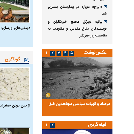
«ایرج» دوباره در بیمارستان بستری
شد
بیانیه دبیرکل مجمع خبرنگاران و
دیدنی‌های ورسای؛ 
نویسندگان دفاع مقدس و مقاومت به
مناسبت روز خبرنگار
عکس‌نوشت
۱
۲
۳
۴
۵
گوناگون
ضا تختی و
مرصاد و الهیات سیاسی مجاهدین خلق
آخرین پرده از حیات سی
از بین بردن حشرات
روایتی از آخرین مصاحبه‌
فیلم‌گردی
۱
۲