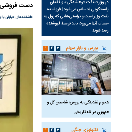
سیما علیه
در وزارت نفت «رهاشدگی» و فقدان
چرا رویای آمریکایی سرن
دست فروشی ۳ بازیگر زن مطرح در متروی تهران + ع
پاسخگویی احساس می‌شود | فروشنده
نابودی محور مقاومت تع
نفت وزیر است و تراستی‌هایی که پول به
پرد
عاشقانه‌های خیابان با ا
حساب آنها می‌رود، باید توسط فروشنده
واشنگتن را زمین زد
رصد شوند
بورس و بازار سهام
۱
۲
۳
رس
هجوم نقدینگی به بورس؛ شاخص کل و
بورس تهران رکورد شکس
هم‌وزن در قله تاریخی
تکنولوژی جنگی
۱
۲
۳