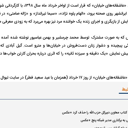
در نمایش «عاشقانه‌های خیابان» که قرار اس
ایرانشهر روی صحنه برود، «الهام پاوه نژاد»، «سیما تیرانداز» و «ژاله صامتی»
ایش از بازیگری و اجرای زنده یک خواننده مرد نیز بهره می‌برد که به زودی معرفی 
ش که به صورت مشترک توسط محمد چرمشیر و بهمن عباسپور نوشته شده آمده ا
ی پیچیده و دشوار زنان دست‌فروش در خیابان‌ها و مترو است. گیل آبادی که کا
پیش نمایش «یک دقیقه و سیزده ثانیه» را که اثری درباره بحران کارتن خواب‌ها د
۱۷ خرداد (همزمان با عید سعید فطر) در سایت تیوال آغاز می‌شود.
تبط
کتاب معاون دبیرکل حزب‌الله را حذف کرد +عکس
 به برکناری مدیر شبکه پنج +عکس