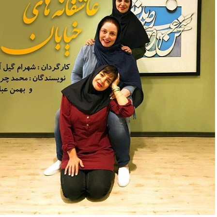
واژگونی مرگبار سمند در اصفهان | ۴ نفر
عکس| ماجرای کشف جسد ناشناس که
توسط حیوانات خورده شد
زنگ خطر دوباره به
وان پرسپولیس
پیشنهاد ۱۳۲میلیاردی رامین رضاییان به
بازگشت اندونگ به
استقلال
هافبک گابنی در آس