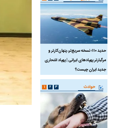
 ماسک
حدید ۱۱۰؛ نسخه سریع‌تر، پنهان‌کارتر و
هواپیمای مرموز E-11A BACN چیست؟
مرگبارتر پهپادهای ایرانی | پهپاد انتحاری
جدید ایران چیست؟
حوادث
۱
۲
۳