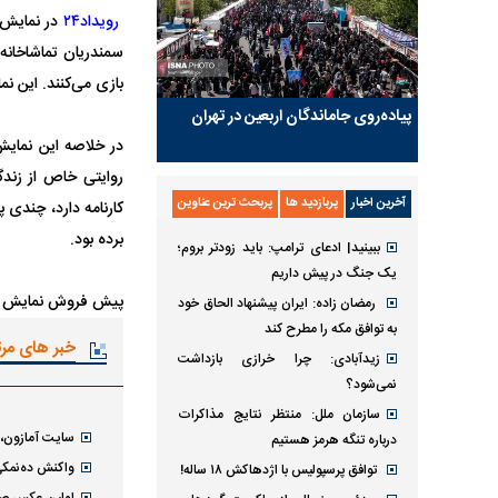
رویداد۲۴
سمندریان تماشاخانه 
بازی می‌کنند. این نم
پیاده‌روی جاماندگان اربعین در تهران
در خلاصه این نمای
روایتی خاص از زندگ
آخرین اخبار
پربازدید ها
پربحث ترین عناوین
کارنامه دارد، چندی 
برده بود.
ببینید| ادعای ترامپ: باید زودتر بروم؛
یک جنگ در پیش داریم
پیش فروش نمایش «عاشقانه‌های خیابان» از روز 
رمضان زاده: ایران پیشنهاد الحاق خود
به توافق مکه را مطرح کند
خبر های مر
زیدآبادی: چرا خرازی بازداشت
نمی‌شود؟
سازمان ملل: منتظر نتایج مذاکرات
سایت آمازون، 
درباره تنگه هرمز هستیم
واکنش ده‌نمکی
توافق پرسپولیس با اژدهاکش ۱۸ ساله!