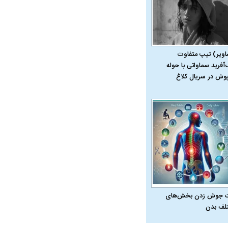
اویر) تیپ متفاوت
‌آفرید سماواتی با حوله
ویی حمله به کویت با
پوش در سریال کلاغ
 جوش زدن بخش‌های
لف بدن
راد به فال و طالع‌بینی
تاثیر استرس بر بدن