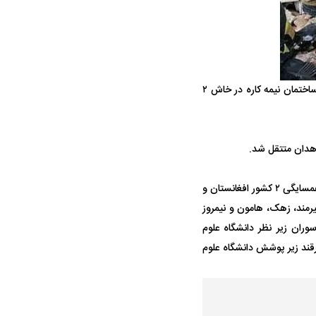
واژگونی مرگبار سمند در اصفهان | ۴ نفر
عکس| ماجرای کشف جسد ناشناس که
توسط حیوانات خورده شد
مدیر مرکز حوادث فوریت‌های پزشکی دانشگاه علوم پزشکی زاهدان گفت: ریزش آوار یک ساختمان نیمه کاره در خاش ۲
زاهدان متتقل شد.
ار سه خرید کلیدی
پیشنهاد ۱۳۲میلیاردی رامین رضاییان به
بازگشت اندو
سیستان و بلوچستان به عنوان پهناورترین استان کشور به سبب گستردگی جغرافیایی و قرار گرفتن در همسایگی ۲ کشور افغانستان و
استقلال
هافبک گابنی
مند، زهک، هامون و نیمروز
ران زیر نظر دانشگاه علوم
رقند زیر پوشش دانشگاه علوم