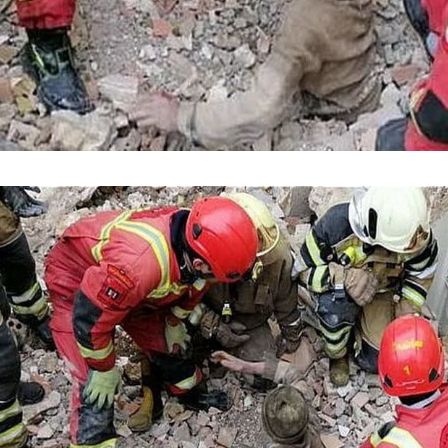
فضاپیمای «استارشیپ» ایلان ماسک
حدید ۱۱۰؛ نسخ
چیست؟
مرگبارتر پهپادهای ا
جدید ایران چیست