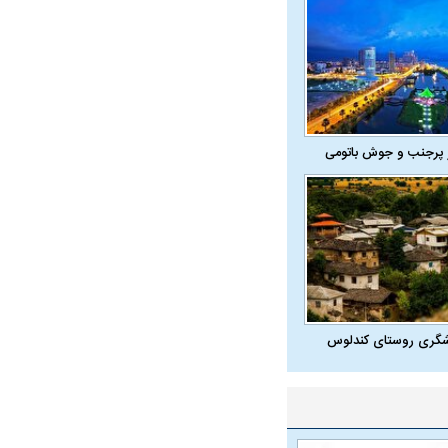
 پرجنب و جوش باتومی
شگری روستای کندلوس