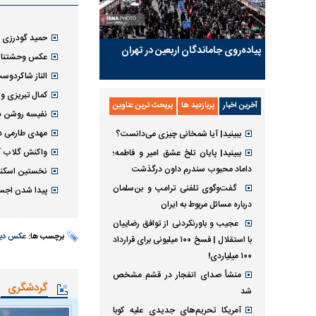
حمید گودرزی 
پیاده‌روی جاماندگان اربعین در تهران
عکس وحشتناکی 
الناز شاکردو
کمال تبریزی
آخرین اخبار
پربازدید ها
پربحث ترین عناوین
نفیسه روشن در
مهدی طارمی د
ببینید| آیا شمخانی چیزی می‌دانست؟
واکنش گلاب آ
ببینید| پایان تلخ عشق امیر و فاطمه؛
داماد محبوب سندرم داون درگذشت
نخستین اسکنا
گفت‌وگوی تلفنی ترامپ و بن‌سلمان
پیدا شدن اجساد ۲ نفر از غرق‌شدگان بیش
درباره مسائل مربوط به ایران
عجیب و باورنکردنی از توافق رضاییان
برچسب ها:
عکس دی
با استقلال | فسخ ۱۰۰ میلیونی برای قرارداد
۱۰۰ میلیاردی!
منشأ صدای انفجار در قشم مشخص
گردشگری
شد
آمریکا تحریم‌های جدیدی علیه کوبا