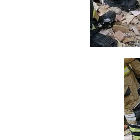
ه سریع‌تر، پنهان‌کارتر و
هواپیمای مرموز E-11A BACN چیست؟
یرانی | پهپاد انتحاری
؟