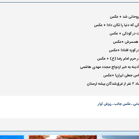
روحانی شد + عکس
که دنیا را تکان داد! + عکس
ست در کودکی + عکس
 و همسرش +عکس
 کوزه افتاد! +عکس
ر حرم امام رضا (ع) + عکس
دینه به خبر ازدواج مجدد مهدی هاشمی
س جعلی ایران! +عکس
ه لرستان
دنی
،
عکس جالب
،
ریزش آوار