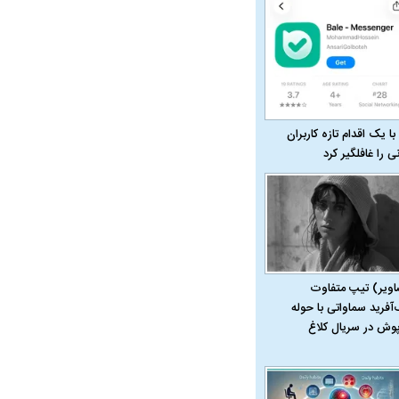
با یک اقدام تازه کاربران
نی را غافلگیر کرد
اویر) تیپ متفاوت
در دوران قاجار چگونه
مردی که سر خم نکرد؟ | غلامرضا تختی و
مرصاد و ال
‌آفرید سماواتی با حوله
حکومت پهلوی
پوش در سریال کلاغ