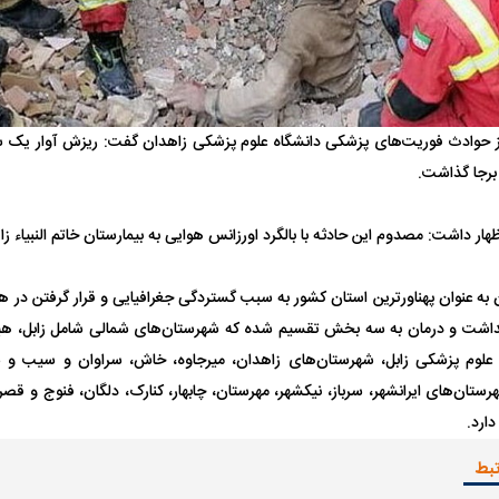
 ناشناس که
مرگ دلخراش دختر ۱۸ ساله بر اثر برق
گرفتگی
کشته شدند
رجا گذاشت.
هار داشت: مصدوم این حادثه با بالگرد اورزانس هوایی به بیمارستان خاتم النبیاء 
لال منتفی شد؛
ابهام بزرگ درباره قرارداد یاسر آسانی؛
پرسپولیس در انتظ
انتخاب تیم جدید
اولین چالش حقوقی استقلال
پیش از شروع لیگ
هداشت و درمان به سه بخش تقسیم شده که شهرستان‌های شمالی شامل زابل، هیر
علوم پزشکی زابل، شهرستان‌های زاهدان، میرجاوه، خاش، سراوان و سیب و سو
تان‌های ایرانشهر، سرباز، نیکشهر، مهرستان، چابهار، کنارک، دلگان، فنوج و قص
دارد.
تبط