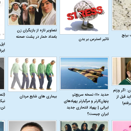
تصاویر تازه از بازیگران زن
 برنج
بامداد خمار در پشت صحنه
تاثیر استرس بر بدن
اپل 
ایرا
ن: اگر وزنم
حدید ۱۱۰؛ نسخه سریع‌تر،
(تص
بیماری‌ های شایع مردان
ید قبل از
اسی یک سلسله |
ریشه‌های عزاداری ماه محرم در فرهنگ
عزاداری ماه محرم 
پنهان‌کارتر و مرگبارتر پهپادهای
نیک
رفتم!
ی شاه در ایران
و تاریخ ایران
انجام می‌شد؟
ایرانی | پهپاد انتحاری جدید
تن‌
ایران چیست؟