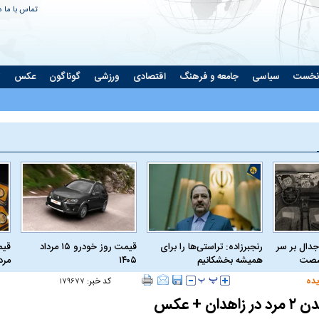
تماس با ما
د
نخست
سیاسی
جامعه و فرهنگ
اقتصادی
ورزشی
گوناگون
عکس
ت
جدال بر سر
رنجبرزاده: تراستی‌ها را برای
قیمت روز خودرو ۱۵ مرداد
 شصت
همیشه بخشکانیم
۱۴۰۵
مرداد
یده
کد خبر:
۱۷۹۶۷۷
ان + عکس