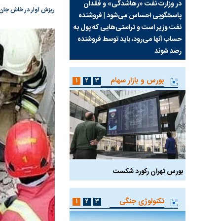
سیما علیه
در وزارت نفت «رهاشدگی» و فقدان
چرا رویای آمریکایی سرن
ریزش آوار در خاش جان ۲ نفر را گرفت
پاسخگویی احساس می‌شود | فروشنده
نابودی محور مقاومت تع
نفت وزیر است و تراستی‌هایی که پول به
پرد
حساب آنها می‌رود، باید توسط فروشنده
واشنگتن را زمین زد
رصد شوند
بورس و بازار سهام
۱
۲
۳
بورس تهران رکورد شکست
سیگنال مثبت دیپلماسی 
تکنولوژی جنگی
۱
۲
۳