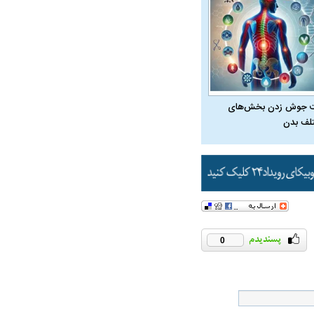
ت سینا حجازی درباره
 جوش زدن بخش‌های
د
لف بدن
0
راد به فال و طالع‌بینی
تاثیر استرس بر بدن