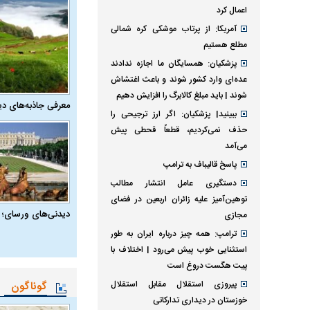
اعمال کرد
آمریکا: از پرتاب موشکی کره شمالی
مطلع هستیم
پزشکیان: همسایگان ما اجازه ندادند
عده‌ای وارد کشور شوند و باعث اغتشاش
شوند | باید مبلغ کالابرگ را افزایش دهیم
معرفی جاذبه‌های دی
ببینید| پزشکیان: اگر ارز ترجیحی را
حذف نمی‌کردیم، قطعاً قحطی پیش
می‌آمد
پاسخ قالیباف به ترامپ
دستگیری عامل انتشار مطالب
توهین‌آمیز علیه زائران اربعین در فضای
دیدنی‌های ورسای؛ 
مجازی
ترامپ: همه چیز درباره ایران به طور
استثنایی خوب پیش می‌رود | اختلاف با
پیت هگست دروغ است
پیروزی استقلال مقابل استقلال
گوناگون
خوزستان در دیداری تدارکاتی