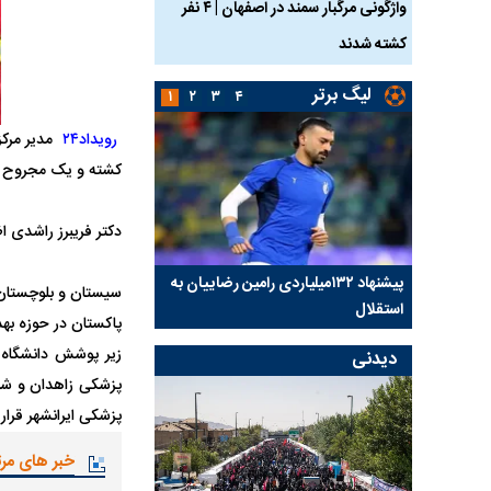
ساله بر اثر برق
واژگونی مرگبار سمند در اصفهان | ۴ نفر
عکس| ماجرای کشف جسد
کشته شدند
توسط حیوانات خورده شد
لیگ برتر
۱
۲
۳
۴
رویداد۲۴
کشته و یک مجروح ب
دکتر فریبرز راشدی اظ
کلیدی
پیشنهاد ۱۳۲میلیاردی رامین رضاییان به
بازگشت اندونگ به استق
استقلال
هافبک گابنی در آستانه 
پاکستان در حوزه ب
زیر پوشش دانشگاه 
دیدنی
پزشکی زاهدان و شهرس
پزشکی ایرانشهر قرار 
خبر های مر