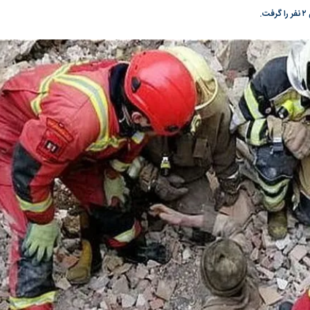
گونی رژیم و
مطالعه رفتار هیستریک صدا و سیما علیه
در وزارت نفت «ر
.
بیر نشد؟ | پشت
کمپین نه به اعدام
پاسخگویی احساس 
ه تجارت پهپاد‌ ۱۵۰۰ دلاری که
نفت وزیر است و ت
حساب آنها می‌رود
رصد شوند
به بورس
پرواز ۱۰۰ هزار واحدی شاخص کل بورس
بورس تهران رکور