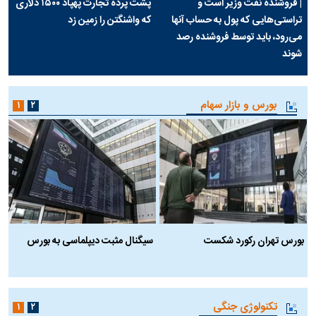
| فروشنده نفت وزیر است و
پشت پرده تجارت پهپاد‌ ۱۵۰۰ دلاری
تراستی‌هایی که پول به حساب آنها
که واشنگتن را زمین زد
می‌رود، باید توسط فروشنده رصد
شوند
بورس و بازار سهام
۱
۲
بورس تهران رکورد شکست
سیگنال مثبت دیپلماسی به بورس
ب
تکنولوژی جنگی
۱
۲