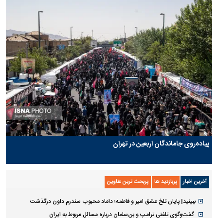
پیاده‌روی جاماندگان اربعین در تهران
آخرین اخبار
پربازدید ها
پربحث ترین عناوین
ببینید| پایان تلخ عشق امیر و فاطمه؛ داماد محبوب سندرم داون درگذشت
گفت‌وگوی تلفنی ترامپ و بن‌سلمان درباره مسائل مربوط به ایران