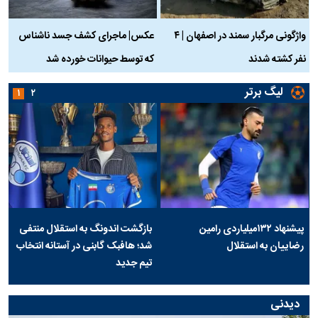
واژگونی مرگبار سمند در اصفهان | ۴
عکس| ماجرای کشف جسد ناشناس
نفر کشته شدند
که توسط حیوانات خورده شد
گ
لیگ برتر
۱
۲
پیشنهاد ۱۳۲میلیاردی رامین
بازگشت اندونگ به استقلال منتفی
رضاییان به استقلال
شد؛ هافبک گابنی در آستانه انتخاب
تیم جدید
دیدنی