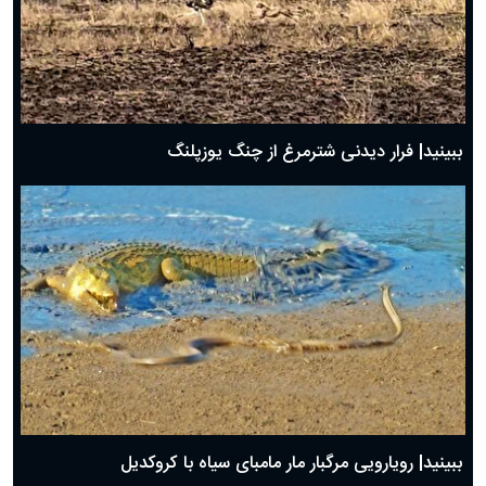
ببینید| فرار دیدنی شترمرغ از چنگ یوزپلنگ
ببینید| رویارویی مرگبار مار مامبای سیاه با کروکدیل