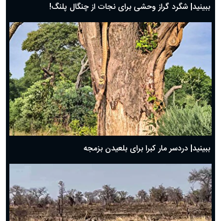
ببینید| شگرد گراز وحشی برای نجات از چنگال پلنگ!
ببینید| دردسر مار کبرا برای بلعیدن بزمجه