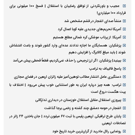
عجیب و باورنکردنی از توافق رضاییان با استقلال | فسخ ۱۰۰ میلیونی برای
قرارداد ۱۰۰ میلیاردی!
منشأ صدای انفجار در قشم مشخص شد
آمریکا تحریم‌های جدیدی علیه کوبا اعمال کرد
آمریکا: از پرتاب موشکی کره شمالی مطلع هستیم
پزشکیان: همسایگان ما اجازه ندادند عده‌ای وارد کشور شوند و باعث اغتشاش
شوند | باید مبلغ کالابرگ را افزایش دهیم
ببینید| پزشکیان: اگر ارز ترجیحی را حذف نمی‌کردیم، قطعاً قحطی پیش می‌آمد
پاسخ قالیباف به ترامپ
دستگیری عامل انتشار مطالب توهین‌آمیز علیه زائران اربعین در فضای مجازی
ترامپ: همه چیز درباره ایران به طور استثنایی خوب پیش می‌رود | اختلاف با
پیت هگست دروغ است
پیروزی استقلال مقابل استقلال خوزستان در دیداری تدارکاتی
انفجار در حومه دمشق چند کشته و زخمی برجا گذاشت
پایان طرح ترافیکی اربعین پلیس با ثبت ۶۷ میلیون تردد | جان باختن ۲۴ زائر در
تصادفات اربعینی
رونمایی رئال مادرید از گران‌ترین خرید تاریخ خود