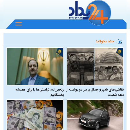
باز
و
بسته
حتما بخوانید
کردن
منو
نقاشی‌های بادپر و جدال بر سر دو روایت از
رنجبرزاده: تراستی‌ها را برای همیشه
دهه شصت
بخشکانیم