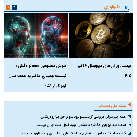
تکنولوژی
۱
۲
قیمت روز ارز‌های دیجیتال ۱۶ تیر
هوش مصنوعی «هم‌نوع‌کُش»
چ
۱۴۰۵
نیست؛ جمینای حاضر به حذف مدل
ک
کوچک‌تر نشد
#
شبکه های اجتماعی
همه چیز درباره عروسی کریستینو رونالدو و جورجیا رودریگس
انتقاد تند نبویان: مذاکره با دشمن مورد قبول ملت ایران نیست
کنایه نماینده مجلس به همتی: سیاست‌های غلط ارزی را دستاورد جا نزنید