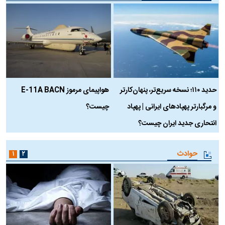
حدید ۱۱۰؛ نسخه سریع‌تر، پنهان‌کارتر
هواپیمای مرموز E-11A BACN
ف
و مرگبارتر پهپادهای ایرانی | پهپاد
چیست؟
م
انتحاری جدید ایران چیست؟
حوادث
۱
۲