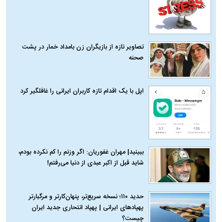
تصاویر تازه از بازیگران زن بامداد خمار در پشت
صحنه
اپل با یک اقدام تازه کاربران ایرانی را غافلگیر کرد
ببینید| مهران غفوریان: اگر وزنم را کم نکرده بودم،
شاید قبل از اکبر عبدی از دنیا می‌رفتم!
حدید ۱۱۰؛ نسخه سریع‌تر، پنهان‌کارتر و مرگبارتر
پهپادهای ایرانی | پهپاد انتحاری جدید ایران
چیست؟