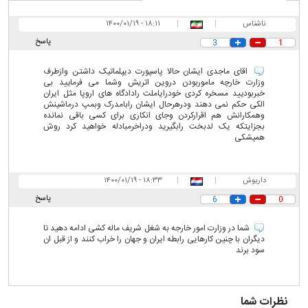
ناشناس
|
|
۱۸:۱۱ - ۱۴۰۰/۰۱/۱۹
پاسخ
3
1
اقای ماجدی ایشان حالا پاسپورت دیپلماتیک داشتن وازطرف
وزارت خارچه ماموربودن دروین اتریش وشما می فرمایید بی
خبربودیید مسخره کردی خودرایاملت رادادگاه های اروپا مثل ایران
الکی حکم نمی دهند ودرهرحال ایشان رابامدرک وبمپ درماشینش
وهمکارانش هم اقرارکردن وجای انکاری برای کسی باقی نمانده
بجزایتکه یک لدبخت رابگیرید ودراخرمبادله خواهید کرد روش
همیشکی
داریوش
|
|
۱۸:۳۳ - ۱۴۰۰/۰۱/۱۹
پاسخ
6
0
شما در وزارت امور خارجه به شغل شریف ماله کشی ادامه دهید تا
دیگران با چنین کارهایی رابطه ایران و جهان را خراب کنند و از قبل ان
سود برند
نظرات شما