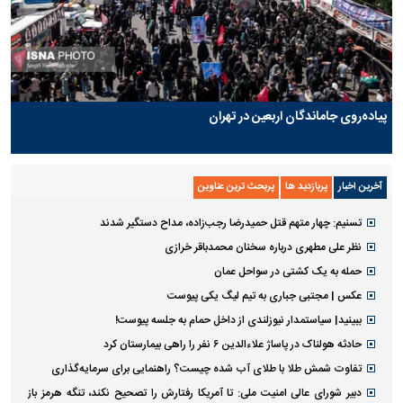
پیاده‌روی جاماندگان اربعین در تهران
آخرین اخبار
پربازدید ها
پربحث ترین عناوین
تسنیم: چهار متهم قتل حمیدرضا رجب‌زاده، مداح دستگیر شدند
نظر علی مطهری درباره سخنان محمدباقر خرازی
حمله به یک کشتی در سواحل عمان
عکس | مجتبی جباری به تیم لیگ یکی پیوست
ببینید| سیاستمدار نیوزلندی از داخل حمام به جلسه پیوست!
حادثه هولناک در پاساژ علاءالدین ۶ نفر را راهی بیمارستان کرد
تفاوت شمش طلا با طلای آب شده چیست؟ راهنمایی برای سرمایه‌گذاری
دبیر شورای عالی امنیت ملی: تا آمریکا رفتارش را تصحیح نکند، تنگه هرمز باز