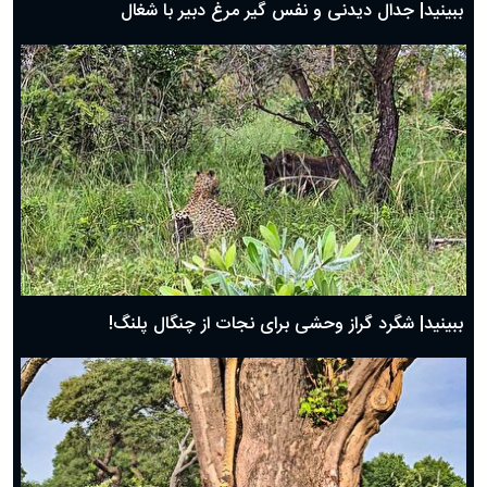
ببینید| جدال دیدنی و نفس گیر مرغ دبیر با شغال
ببینید| شگرد گراز وحشی برای نجات از چنگال پلنگ!