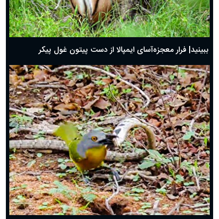
ببینید| فرار معجزه‌آسای ایمپالا از دست پیتون غول پیکر