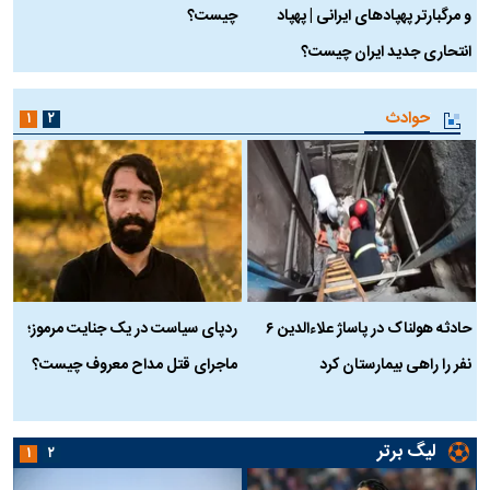
و مرگبارتر پهپادهای ایرانی | پهپاد
چیست؟
م
انتحاری جدید ایران چیست؟
حوادث
۱
۲
حادثه هولناک در پاساژ علاءالدین ۶
ردپای سیاست در یک جنایت مرموز؛
ج
نفر را راهی بیمارستان کرد
ماجرای قتل مداح معروف چیست؟
ب
ج
لیگ برتر
۱
۲