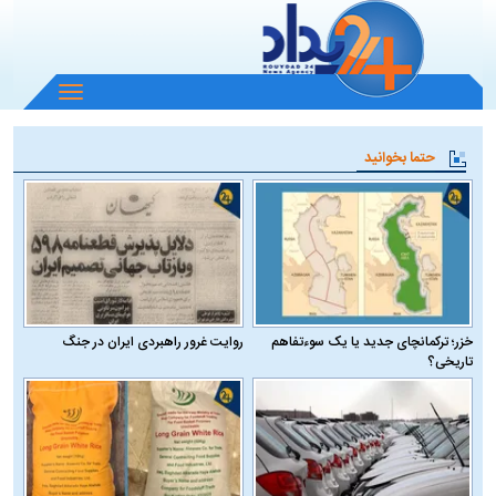
باز
و
بسته
حتما بخوانید
کردن
منو
خزر؛ ترکمانچای جدید یا یک سوءتفاهم
روایت غرور راهبردی ایران در جنگ
تاریخی؟