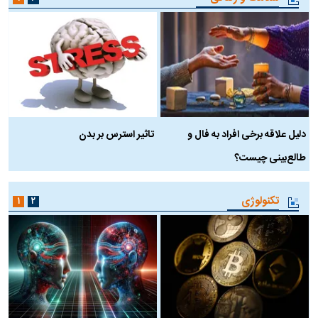
دلیل علاقه برخی افراد به فال و
تاثیر استرس بر بدن
ع
طالع‌بینی چیست؟
آ
تکنولوژی
۱
۲