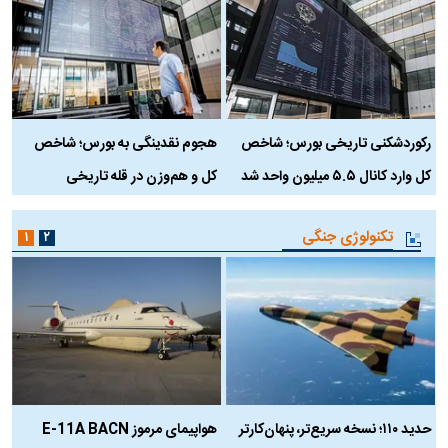
رکوردشکنی تاریخی بورس؛ شاخص
هجوم نقدینگی به بورس؛ شاخص
ب
کل وارد کانال ۵.۵ میلیون واحد شد
کل و هم‌وزن در قله تاریخی
تکنولوژی جنگی
۱
۲
حدید ۱۱۰؛ نسخه سریع‌تر، پنهان‌کارتر
هواپیمای مرموز E-11A BACN
ف