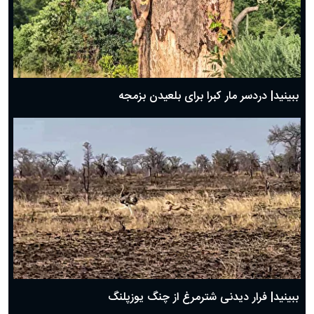
ببینید| دردسر مار کبرا برای بلعیدن بزمجه
ببینید| فرار دیدنی شترمرغ از چنگ یوزپلنگ