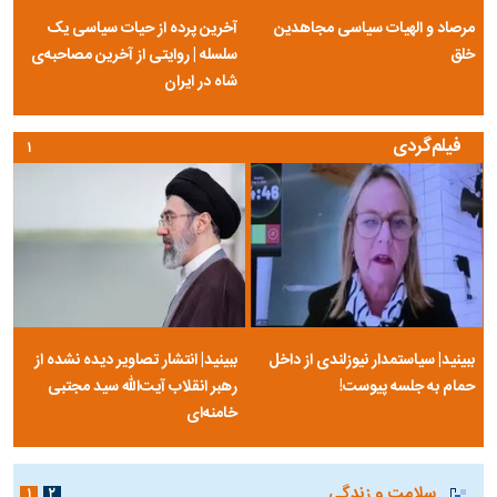
مرصاد و الهیات سیاسی مجاهدین
آخرین پرده از حیات سیاسی یک
خلق
سلسله | روایتی از آخرین مصاحبه‌ی
شاه در ایران
فیلم‌گردی
۱
ببینید| سیاستمدار نیوزلندی از داخل
ببینید| انتشار تصاویر دیده نشده از
حمام به جلسه پیوست!
رهبر انقلاب آیت‌الله سید مجتبی
خامنه‌ای
سلامت و زندگی
۱
۲