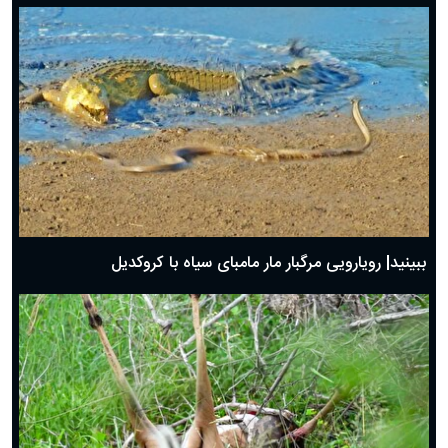
ببینید| رویارویی مرگبار مار مامبای سیاه با کروکدیل