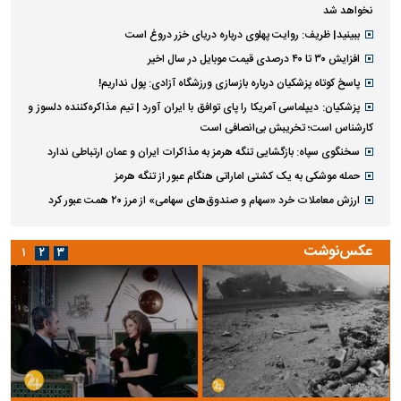
نخواهد شد
ببینید| ظریف: روایت پهلوی درباره دریای خزر دروغ است
افزایش ۳۰ تا ۴۰ درصدی قیمت موبایل در سال اخیر
پاسخ کوتاه پزشکیان درباره بازسازی ورزشگاه آزادی: پول نداریم!
پزشکیان: دیپلماسی آمریکا را پای توافق با ایران آورد | تیم مذاکره‌کننده دلسوز و
کارشناس است؛ تخریبش بی‌انصافی است
سخنگوی سپاه: بازگشایی تنگه هرمز به مذاکرات ایران و عمان ارتباطی ندارد
حمله موشکی به یک کشتی اماراتی هنگام عبور از تنگه هرمز
ارزش معاملات خرد «سهام و صندوق‌های سهامی» از مرز ۲۰ همت عبور کرد
عکس‌نوشت
۱
۲
۳