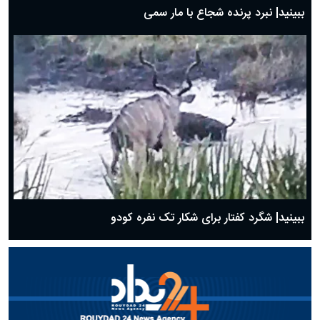
ببینید| نبرد پرنده شجاع با مار سمی
ببینید| شگرد کفتار برای شکار تک نفره کودو