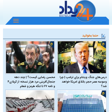
باز
و
بسته
حتما بخوانید
کردن
منو
درس‌های جنگ ویتنام برای ترامپ | چرا
محسن رضایی کیست؟ | چند دهه
وسوسه عصر حجر، باتلاق امریکا خواهد
جنجال‌آفرینی مرد هزار نسخه؛ از کربلای۴
شد؟
و نامه ۶۷ تا تنگه هرمز و شعام