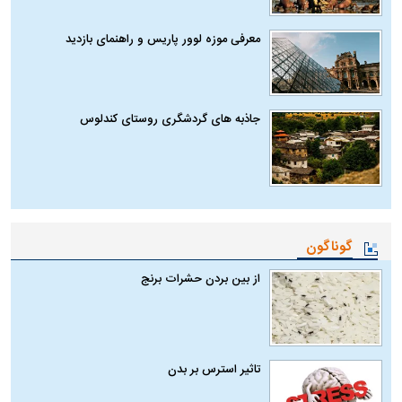
معرفی موزه لوور پاریس و راهنمای بازدید
جاذبه های گردشگری روستای کندلوس
گوناگون
از بین بردن حشرات برنج
تاثیر استرس بر بدن