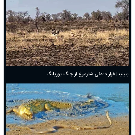
ببینید| فرار دیدنی شترمرغ از چنگ یوزپلنگ