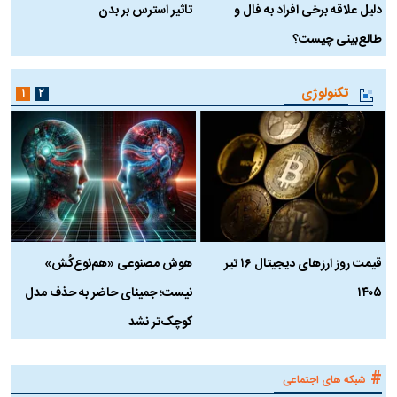
دلیل علاقه برخی افراد به فال و
تاثیر استرس بر بدن
ع
طالع‌بینی چیست؟
آ
تکنولوژی
۱
۲
قیمت روز ارز‌های دیجیتال ۱۶ تیر
هوش مصنوعی «هم‌نوع‌کُش»
چ
۱۴۰۵
نیست؛ جمینای حاضر به حذف مدل
ک
کوچک‌تر نشد
#
شبکه های اجتماعی