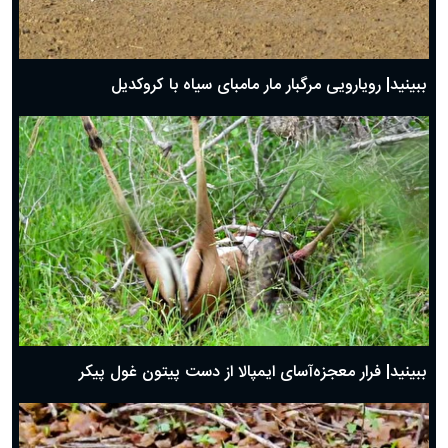
ببینید| رویارویی مرگبار مار مامبای سیاه با کروکدیل
ببینید| فرار معجزه‌آسای ایمپالا از دست پیتون غول پیکر