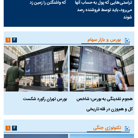
تراستی‌هایی که پول به حساب آنها
که واشنگتن را زمین زد
می‌رود، باید توسط فروشنده رصد
شوند
بورس و بازار سهام
۱
۲
هجوم نقدینگی به بورس؛ شاخص
بورس تهران رکورد شکست
س
کل و هم‌وزن در قله تاریخی
تکنولوژی جنگی
۱
۲