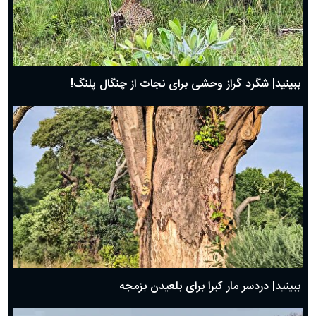
ببینید| شگرد گراز وحشی برای نجات از چنگال پلنگ!
ببینید| دردسر مار کبرا برای بلعیدن بزمجه