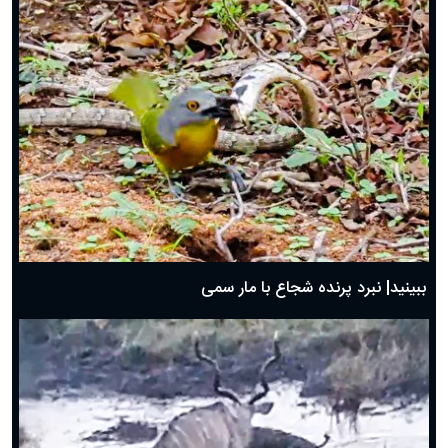
ببینید| نبرد پرنده شجاع با مار سمی