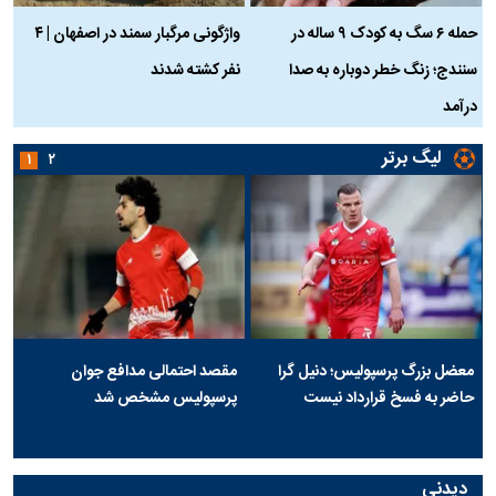
حمله ۶ سگ به کودک ۹ ساله در
واژگونی مرگبار سمند در اصفهان | ۴
ع
سنندج؛ زنگ خطر دوباره به صدا
نفر کشته شدند
ک
درآمد
لیگ برتر
۱
۲
معضل بزرگ پرسپولیس؛ دنیل گرا
مقصد احتمالی مدافع جوان
حاضر به فسخ قرارداد نیست
پرسپولیس مشخص شد
دیدنی