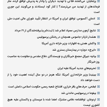
پزشکیان: می‌گفتند فلانی با تهدید دیگران را وادار به پذیرش توافق کرده، مگر
فرماندهان از تهدید من می‌ترسند؟ | کنار گود ایستادند و می‌گویند این جوری
است
ادعای آکسیوس: توافق ایران و آمریکا در انتظار تأیید شورای عالی امنیت ملی
است
نتایج آزمون مدارس سمپاد اعلام شد | ثبت‌نام پذیرفته‌شدگان از ۱۹ مرداد
هشدار تارتار؛ جاسوس همچنان در رختکن پرسپولیس
واکنش همتی به اظهارات وزیر خزانه داری آمریکا
«ایرج» دوباره در بیمارستان بستری شد
بیانیه دبیرکل مجمع خبرنگاران و نویسندگان دفاع مقدس و مقاومت به مناسبت
روز خبرنگار
تحریم‌های جدید آمریکا علیه ایران
ببینید| وزیر خزانه‌داری آمریکا: تنگه هرمز در دو سال آینده اهمیت خود را از
دست خواهد داد
ابطحی: حرف‌های باقر خرازی، افتتاح شعبه رسمی حکومت اسلامی داعش است
بیفوما در پرسپولیس ماندنی شد
اردوغان: توافقنامه دفاعی مشترک امضا شده با عربستان و پاکستان علیه هیچ
کشوری نیست