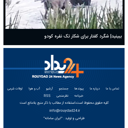
ببینید| شگرد کفتار برای شکار تک نفره کودو
تماس با ما
درباره ما
پیوندها
جستجو
آرشیو
آب و هوا
اوقات شرعی
خبرنامه
نظرسنجی
RSS
کلیه حقوق محفوظ است،استفاده از مطالب با ذکر منبع بلامانع است
info@rouydad24.ir
طراحی و تولید :
"ایران سامانه"