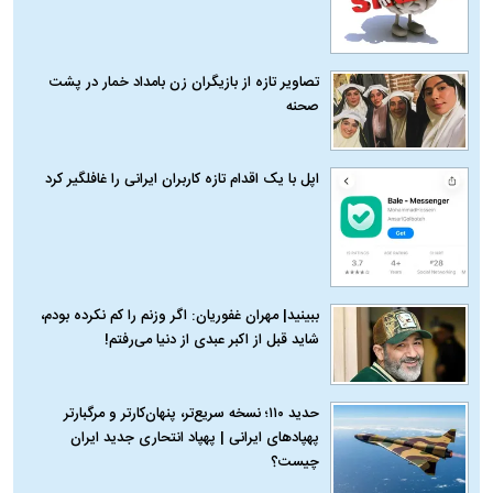
تصاویر تازه از بازیگران زن بامداد خمار در پشت
صحنه
اپل با یک اقدام تازه کاربران ایرانی را غافلگیر کرد
ببینید| مهران غفوریان: اگر وزنم را کم نکرده بودم،
شاید قبل از اکبر عبدی از دنیا می‌رفتم!
حدید ۱۱۰؛ نسخه سریع‌تر، پنهان‌کارتر و مرگبارتر
پهپادهای ایرانی | پهپاد انتحاری جدید ایران
چیست؟