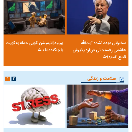
سخنرانی دیده نشده آیت‌الله
ببینید| انیمیشن لگویی حمله به کویت
هاشمی رفسنجانی درباره پذیرش
با جنگنده اف-۵
قطع نامه۵۹۸
سلامت و زندگی
۱
۲