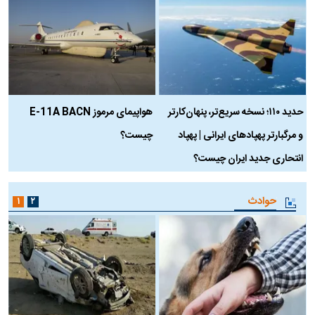
حدید ۱۱۰؛ نسخه سریع‌تر، پنهان‌کارتر
هواپیمای مرموز E-11A BACN
ف
و مرگبارتر پهپادهای ایرانی | پهپاد
چیست؟
م
انتحاری جدید ایران چیست؟
حوادث
۱
۲