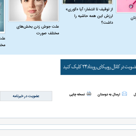
از توقیف تا انتشار؛ آیا «کوری»
ارزش این همه حاشیه را
نان
داشت؟
علت جوش زدن بخش‌های
مختلف صورت
علت
مخت
ل
ارسال به دوستان
نسخه چاپی
عضویت در خبرنامه
اسی یک سلسله |
ریشه‌های عزاداری ماه محرم در فرهنگ
عزاداری ماه محرم 
ی شاه در ایران
و تاریخ ایران
انجام می‌شد؟