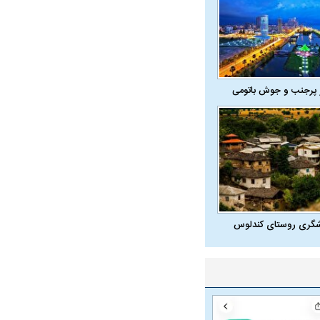
 پرجنب و جوش باتومی
شگری روستای کندلوس