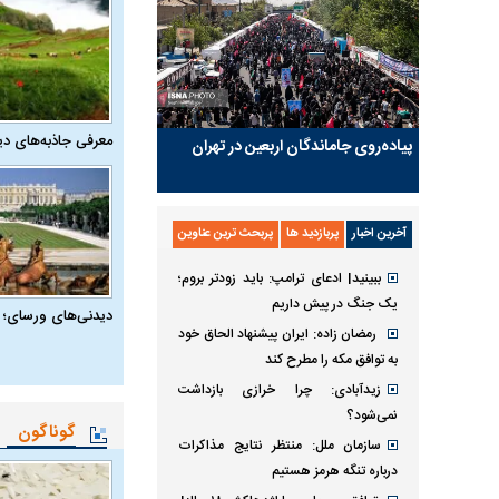
معرفی جاذبه‌های دی
پیاده‌روی جاماندگان اربعین در تهران
آخرین اخبار
پربازدید ها
پربحث ترین عناوین
ببینید| ادعای ترامپ: باید زودتر بروم؛
یک جنگ در پیش داریم
دیدنی‌های ورسای؛ 
رمضان زاده: ایران پیشنهاد الحاق خود
به توافق مکه را مطرح کند
زیدآبادی: چرا خرازی بازداشت
نمی‌شود؟
گوناگون
سازمان ملل: منتظر نتایج مذاکرات
درباره تنگه هرمز هستیم