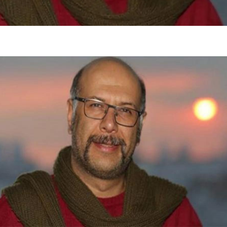
فضاپیمای «استارشیپ» ایلان ماسک
حدید ۱۱۰؛ نسخ
چیست؟
مرگبارتر پهپادهای ا
جدید ایران چیست