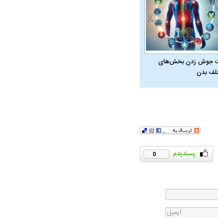
 جوش زدن بخش‌های
لف بدن
0
در دوران قاجار چگونه
مردی که سر خم نکرد؟ | غلامرضا تختی و
مرصاد و ال
حکومت پهلوی