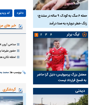
دانلود
کد ویدیو
ناس که
حمله ۶ سگ به کودک ۹ ساله در سنندج؛
زنگ خطر دوباره به صدا درآمد
کشته شدند
خبر های مر
لیگ برتر
۱
۲
۳
۴
مداحی آرون افش
حضور علیرضا بی
لحظه تکان‌دهن
برچسب ها:
محمد بحر
نتفی شد؛
معضل بزرگ پرسپولیس؛ دنیل گرا حاضر
مقصد احتمالی مدافع ج
ب تیم جدید
به فسخ قرارداد نیست
مشخص شد
گردشگری
دیدنی