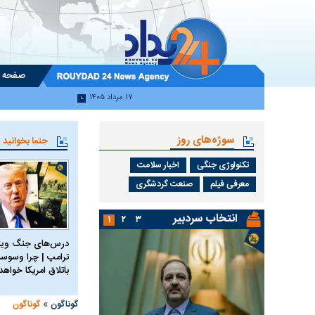
صفحه 
۱۷ مرداد ۱۴۰۵
سوژه‌های روز
حتما بخوانید
تکنولوژی جنگی
اخبار سلامت
معرفی فیلم
صنعت گردشگری
انتخاب سردبیر
۱
۲
۳
درس‌های جنگ ویتن
ترامپ | چرا وسوسه
باتلاق امریکا خواه
»
گوناگون
گوناگون