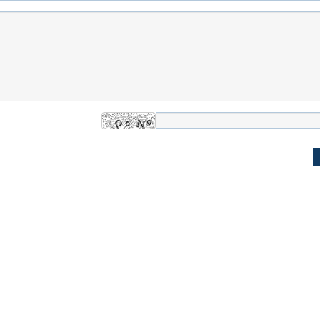
له به کویت با
سخنرانی دیده نشده آیت‌الله هاشمی
ببینید| انیمیشن لگ
رفسنجانی درباره پذیرش قطع نامه۵۹۸
جنگنده اف-۵
علت تنگی نفس و راه های درمان آن
دلیل علاقه برخی اف