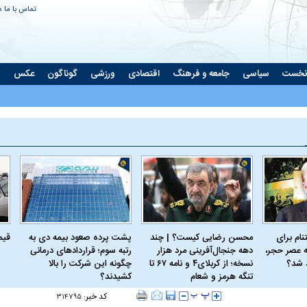
تماس با ما
د
نخست
سیاسی
جامعه و فرهنگ
اقتصادی
ورزشی
گوناگون
عکس
ت
ام برای
محسن رضایی کیست؟ | چند
پشت پرده صعود بیمه دی به
قیمت 
 عصر حجر،
دهه جنجال‌آفرینی مرد هزار
رتبه سوم؛ قراردادهای درمانی
د شد؟
نسخه؛ از کربلای۴ و نامه ۶۷ تا
چگونه این شرکت را بالا
تنگه هرمز و شعام
کشیدند؟
کد خبر:
۳۱۴۷۹۵