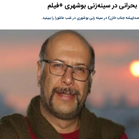
حرانی در سینه‌زنی بوشهری +فیلم
گونی رژیم و
مطالعه رفتار هیستریک صدا و سیما علیه
در وزارت نفت «ر
بیر نشد؟ | پشت
کمپین نه به اعدام
پاسخگویی احساس 
اپیشه جناب خان) در سینه زنی بوشهری در شب عاشورا را ببینید.
ه تجارت پهپاد‌ ۱۵۰۰ دلاری که
نفت وزیر است و ت
حساب آنها می‌رود
رصد شوند
ت
سیگنال مثبت دیپلماسی به بورس
هجوم نقدینگی به
هم‌وزن در قله تار