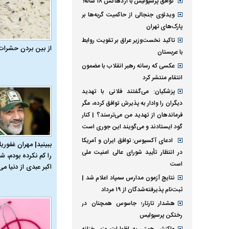
توافق پرسپولیس با اژدهاکش ۱۸ ساله!
ویدئوی جنجالی از حاکمیت گربه‌ها بر
پارک‌های تهران
تاکید نخست‌وزیر عراق بر تقویت روابط
از بین بردن حشرات
با عربستان
عکسی که رسانه رهبر انقلاب با مضمون
انتقام منتشر کرد
پزشکیان: می‌گفتند فلانی با تهدید
دیگران را وادار به پذیرش توافق کرده، مگر
فرماندهان از تهدید من می‌ترسند؟ | کنار
گود ایستادند و می‌گویند این جوری است
ادعای آکسیوس: توافق ایران و آمریکا
ببینید| مهران غفوریا
در انتظار تأیید شورای عالی امنیت ملی
را کم نکرده بودم، شا
است
اکبر عبدی از دنیا می‌
نتایج آزمون مدارس سمپاد اعلام شد |
ثبت‌نام پذیرفته‌شدگان از ۱۹ مرداد
هشدار تارتار؛ جاسوس همچنان در
رختکن پرسپولیس