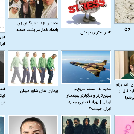
تصاویر تازه از بازیگران زن
 برنج
بامداد خمار در پشت صحنه
تاثیر استرس بر بدن
اپل 
ایرا
ن: اگر وزنم
حدید ۱۱۰؛ نسخه سریع‌تر،
(تص
بیماری‌ های شایع مردان
ید قبل از
پنهان‌کارتر و مرگبارتر پهپادهای
نیک
رفتم!
ایرانی | پهپاد انتحاری جدید
تن‌
ایران چیست؟