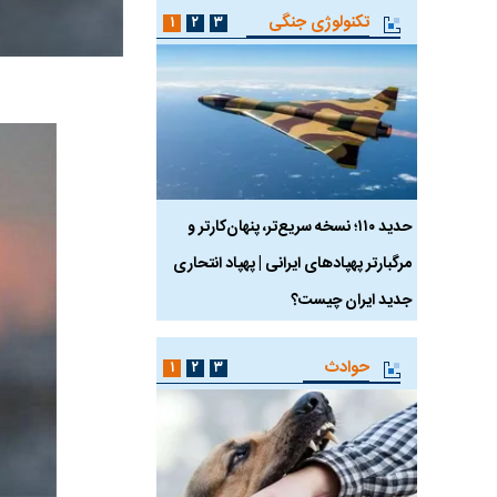
تکنولوژی جنگی
۱
۲
۳
 ماسک
حدید ۱۱۰؛ نسخه سریع‌تر، پنهان‌کارتر و
هواپیمای مرموز E-11A BACN چیست؟
مرگبارتر پهپادهای ایرانی | پهپاد انتحاری
جدید ایران چیست؟
حوادث
۱
۲
۳