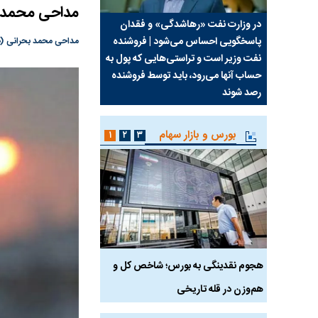
مداحی محمد ب
سیما علیه
در وزارت نفت «رهاشدگی» و فقدان
چرا رویای آمریکایی سرن
پاسخگویی احساس می‌شود | فروشنده
نابودی محور مقاومت تع
مداحی محمد بحرانی (صد
نفت وزیر است و تراستی‌هایی که پول به
پرد
حساب آنها می‌رود، باید توسط فروشنده
واشنگتن را زمین زد
رصد شوند
بورس و بازار سهام
۱
۲
۳
رس
هجوم نقدینگی به بورس؛ شاخص کل و
بورس تهران رکورد شکس
هم‌وزن در قله تاریخی