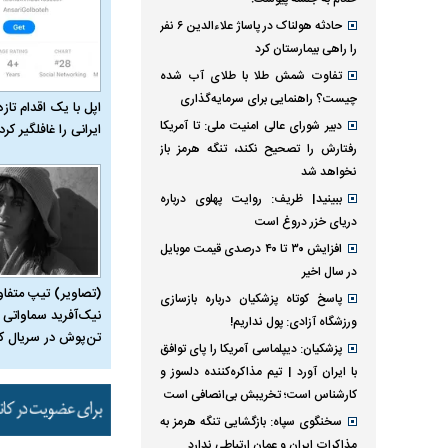
حادثه هولناک در پاساژ علاءالدین ۶ نفر
را راهی بیمارستان کرد
تفاوت شمش طلا با طلای آب شده
چیست؟ راهنمایی برای سرمایه‌گذاری
اپل با یک اقدام تازه
دبیر شورای عالی امنیت ملی: تا آمریکا
ایرانی را غافلگیر کرد
رفتارش را تصحیح نکند، تنگه هرمز باز
نخواهد شد
ببینید| ظریف: روایت پهلوی درباره
دریای خزر دروغ است
افزایش ۳۰ تا ۴۰ درصدی قیمت موبایل
در سال اخیر
(تصاویر) تیپ متفا
پاسخ کوتاه پزشکیان درباره بازسازی
نیک‌آفرید سماواتی ب
ورزشگاه آزادی: پول نداریم!
تن‌پوش در سریال ک
پزشکیان: دیپلماسی آمریکا را پای توافق
با ایران آورد | تیم مذاکره‌کننده دلسوز و
کارشناس است؛ تخریبش بی‌انصافی است
سخنگوی سپاه: بازگشایی تنگه هرمز به
مذاکرات ایران و عمان ارتباطی ندارد