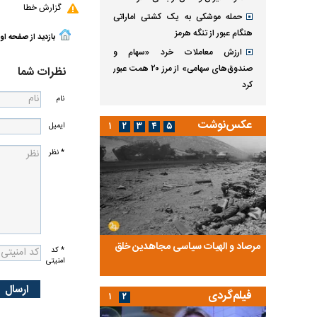
گزارش خطا
حمله موشکی به یک کشتی اماراتی
هنگام عبور از تنگه هرمز
بازدید از صفحه او
ارزش معاملات خرد «سهام و
صندوق‌های سهامی» از مرز ۲۰ همت عبور
نظرات شما
کرد
نام
عکس‌نوشت
۱
۲
۳
۴
۵
ایمیل
* نظر
ضا تختی و
مرصاد و الهیات سیاسی مجاهدین خلق
آخرین پرده از حیات سی
* کد
امنیتی
روایتی از آخرین مصاحبه‌
فیلم‌گردی
۱
۲