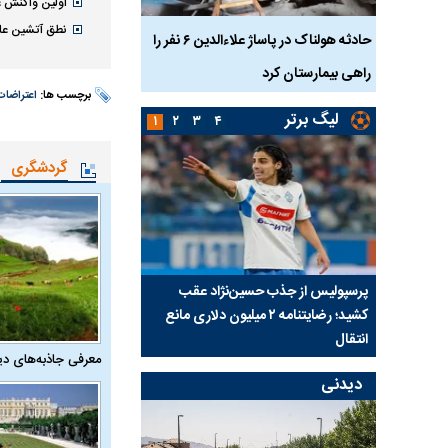
اولین واکنش 
نطق آتشین عاد
بازداشت
حادثه هولناک در پاساژ علاءالدین ۶ نفر را
ردپای سیاست در یک جنا
پلک
راهی بیمارستان کرد
ماجرای قتل مداح معر
برچسب ها:
اعتراضات
لیگ برتر
۱
۲
۳
۴
گردشگری
ی شد؛
پرسپولیس از جذب حسین‌نژاد عقب
بازی‌های لیگ برتر فوتبا
کشید؛ رضایتنامه ۲ میلیون دلاری مانع
برگزار می‌شود
انتقال
معرفی جاذبه‌های دی
دیدنی