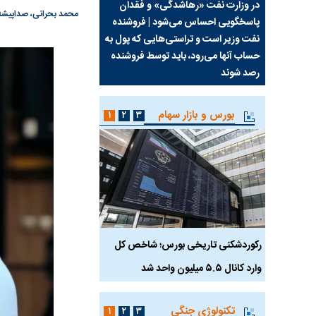
سیما علیه
در وزارت نفت «رهاشدگی» و فقدان
چرا رویای آمریکایی سرن
محمد بحرانی، صداپیشه
پاسخگویی احساس می‌شود | فروشنده
نابودی محور مقاومت تع
نفت وزیر است و تراستی‌هایی که پول به
پرد
حساب آنها می‌رود، باید توسط فروشنده
واشنگتن را زمین زد
رصد شوند
بورس و بازار سهام
۱
۲
۳
رکوردشکنی تاریخی بورس؛ شاخص کل
هجوم نقدینگی به بورس
وارد کانال ۵.۵ میلیون واحد شد
هم‌وزن در قله تاریخی
تکنولوژی جنگی
۱
۲
۳