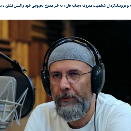
گونی رژیم و
مطالعه رفتار هیستریک صدا و سیما علیه
در وزارت نفت «ر
 و عروسک‌گردانِ شخصیت معروف «جناب خان» به خبر ممنوع‌الخروجی خود واکنش نشان داد.
بیر نشد؟ | پشت
کمپین نه به اعدام
پاسخگویی احساس 
ه تجارت پهپاد‌ ۱۵۰۰ دلاری که
نفت وزیر است و ت
حساب آنها می‌رود
رصد شوند
؛ شاخص کل و
بورس تهران رکورد شکست
رکوردشکنی تاریخ
وارد کانال ۵.۵ میلیون واحد شد