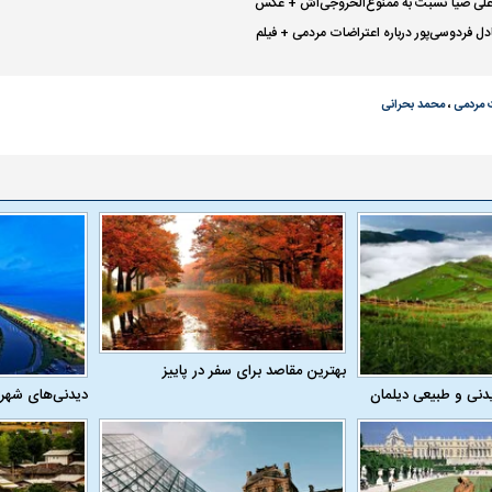
علی ضیا نسبت به ممنوع‌الخروجی‌اش + عکس
ل فردوسی‌پور درباره اعتراضات مردمی + فیلم
یت مرموز؛
جراحان قلابی در شمال تهران بازداشت
وف چیست؟
شدند؛ از تزریق فیلر تا جراحی پلک
راهی بیمارستان کر
 مردمی
،
محمد بحرانی
ل با تماشاگر
رقم نجومی رضایتنامه مدافع موردنظر
دو خرید جدید پرس
پرسپولیس لو رفت
امضای قرارداد امر
بهترین مقاصد برای سفر در پاییز
دنی و طبیعی دیلمان
دیدنی‌های شهر