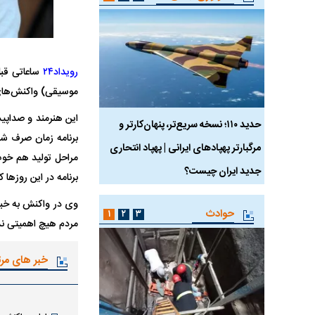
رویداد۲۴
ساعاتی قبل 
موسیقی) واکنش‌های 
این هنرمند و صداپیش
 ماسک
حدید ۱۱۰؛ نسخه سریع‌تر، پنهان‌کارتر و
هواپیمای مرموز E-11A BACN چیست؟
برنامه زمان صرف شده
مرگبارتر پهپادهای ایرانی | پهپاد انتحاری
مراحل تولید هم خوب
جدید ایران چیست؟
برنامه در این روزها
وی در واکنش به خبر
حوادث
۱
۲
۳
مردم هیچ اهمیتی ند
خبر های مر