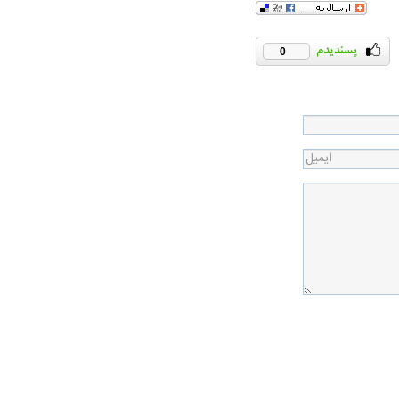
0
در دوران قاجار چگونه
مردی که سر خم نکرد؟ | غلامرضا تختی و
مرصاد و ال
حکومت پهلوی