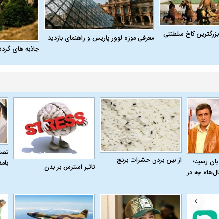
بزرگترین کاخ سلطنتی
معرفی موزه لوور پاریس و راهنمای بازدید
جاذبه های گرد
تصاو
از بین بردن حشرات برنج
به پایان رسید؛
بام
تاثیر استرس بر بدن
ل‌ها» چه در