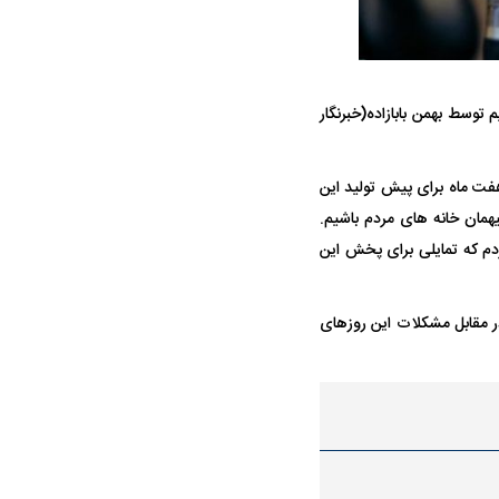
توسط بهمن بابازاده(خبرنگار
هفت ماه برای پیش تولید این
ه سریع‌تر، پنهان‌کارتر و
هواپیمای مرموز E-11A BACN چیست؟
یهمان خانه های مردم باشیم.
یرانی | پهپاد انتحاری
دم که تمایلی برای پخش این
؟
ر مقابل مشکلات این روزهای