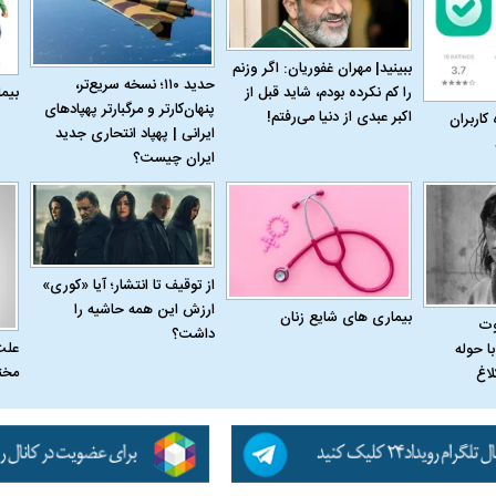
ببینید| مهران غفوریان: اگر وزنم
حدید ۱۱۰؛ نسخه سریع‌تر،
بیم
را کم نکرده بودم، شاید قبل از
پنهان‌کارتر و مرگبارتر پهپادهای
اکبر عبدی از دنیا می‌رفتم!
 کاربران
ایرانی | پهپاد انتحاری جدید
ایران چیست؟
از توقیف تا انتشار؛ آیا «کوری»
ارزش این همه حاشیه را
بیماری‌ های شایع زنان
وت
داشت؟
علت
ا حوله
مخت
لاغ