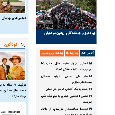
دیدنی‌های ورسای؛ 
پیاده‌روی جاماندگان اربعین در تهران
گوناگون
آخرین اخبار
پربازدید ها
پربحث ترین عناوین
تسنیم: چهار متهم قتل حمیدرضا
رجب‌زاده، مداح دستگیر شدند
نظر علی مطهری درباره سخنان
محمدباقر خرازی
توقیف ۲۰ ساله 
حمله به یک کشتی در سواحل عمان
«صد سال به این سا
چنته دارد؟
عکس | مجتبی جباری به تیم لیگ یکی
پیوست
ببینید| سیاستمدار نیوزلندی از داخل
حمام به جلسه پیوست!