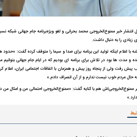
انتشار خبر ممنوع‌الخروجی محمد بحرانی و لغو ویژه‌برنامه جام جهانی شبکه نسیم 
زیادی را به دنبال داشت.
ه با اعلام اینکه تولید این برنامه برای صدا و سیما را متوقف کرده گفت: «حدود 
فضاپیمای «استارشیپ» ایلان ماسک
حدید ۱۱۰؛ نسخ
 و مدت ها بود در تلاش برای برنامه ای بودیم که در ایام جام جهانی بتوانیم م
چیست؟
مرگبارتر پهپادهای ا
 پبش رفت ولی از پنجاه روز پیش و همزمان با اتفاقات اجتماعی ایران، اعلام کر
جدید ایران چیست
 که حال مردم خوب نیست ندارم و از آن انصراف دادم.»
 ممنوع‌الخروجی‌اش هم با کنایه گفت: «ممنوع‌الخروجی احتمالی من و امثال من د
ارد.»
تبط