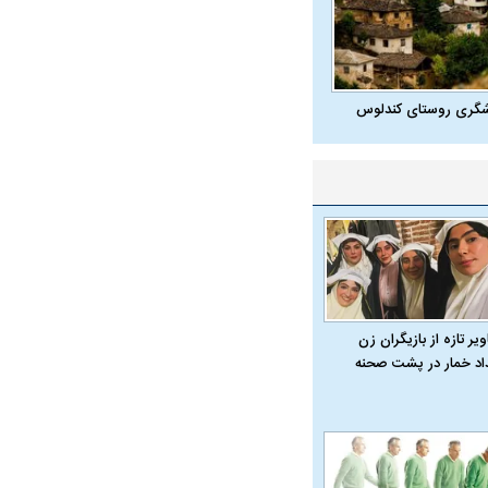
شگری روستای کندلوس
یر تازه از بازیگران زن
داد خمار در پشت صحنه