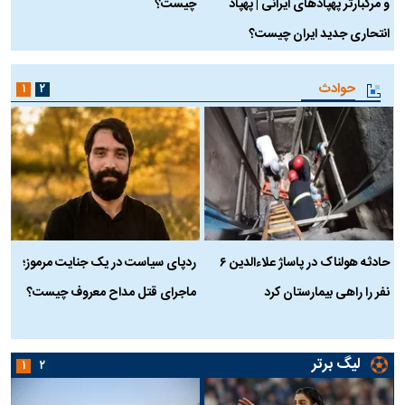
و مرگبارتر پهپادهای ایرانی | پهپاد
چیست؟
م
انتحاری جدید ایران چیست؟
حوادث
۱
۲
حادثه هولناک در پاساژ علاءالدین ۶
ردپای سیاست در یک جنایت مرموز؛
ج
نفر را راهی بیمارستان کرد
ماجرای قتل مداح معروف چیست؟
ب
ج
لیگ برتر
۱
۲