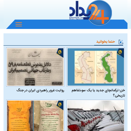
باز
و
بسته
حتما بخوانید
کردن
منو
خزر؛ ترکمانچای جدید یا یک سوءتفاهم
روایت غرور راهبردی ایران در جنگ
تاریخی؟