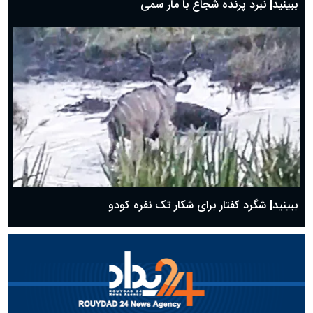
ببینید| نبرد پرنده شجاع با مار سمی
ببینید| شگرد کفتار برای شکار تک نفره کودو