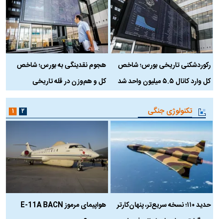
رکوردشکنی تاریخی بورس؛ شاخص
هجوم نقدینگی به بورس؛ شاخص
ب
کل وارد کانال ۵.۵ میلیون واحد شد
کل و هم‌وزن در قله تاریخی
تکنولوژی جنگی
۱
۲
حدید ۱۱۰؛ نسخه سریع‌تر، پنهان‌کارتر
هواپیمای مرموز E-11A BACN
ف