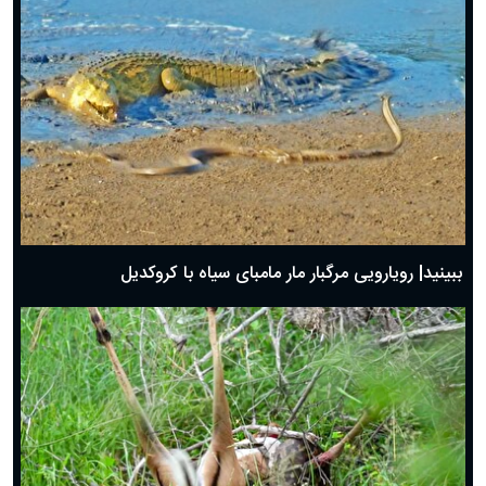
ببینید| رویارویی مرگبار مار مامبای سیاه با کروکدیل