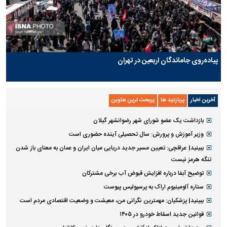
پیاده‌روی جاماندگان اربعین در تهران
آخرین اخبار
پربازدید ها
پربحث ترین عناوین
بازداشت یک عضو شورای شهر رضوانشهر گیلان
وزیر آموزش و پرورش: سال تحصیلی آینده حضوری است
ببینید| عراقچی: تعیین مسیر جدید دریایی میان ایران و عمان به معنای باز شدن
تنگه هرمز نیست
توضیح آبفا درباره افزایش قبوض آب برخی مشترکان
ستاره آلومینیوم اراک به پرسپولیس پیوست
ببینید| پزشکیان: مهمترین نگرانی من، معیشت و وضعیت اقتصادی مردم است
قوانین جدید اسقاط خودرو در ۱۴۰۵