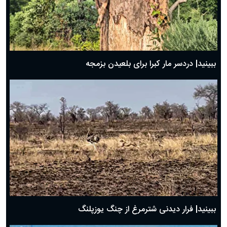
ببینید| دردسر مار کبرا برای بلعیدن بزمجه
ببینید| فرار دیدنی شترمرغ از چنگ یوزپلنگ