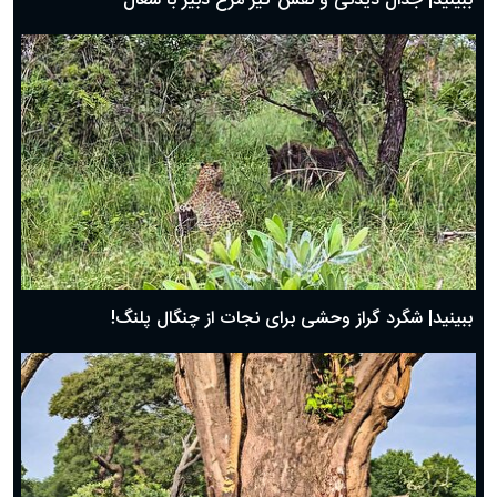
ببینید| جدال دیدنی و نفس گیر مرغ دبیر با شغال
ببینید| شگرد گراز وحشی برای نجات از چنگال پلنگ!