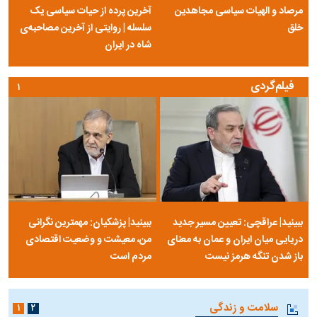
مرصاد و الهیات سیاسی مجاهدین
آخرین پرده از حیات سیاسی یک
خلق
سلسله | روایتی از آخرین مصاحبه‌ی
شاه در ایران
فیلم‌گردی
۱
ببینید| عراقچی: تعیین مسیر جدید
ببینید| پزشکیان: مهمترین نگرانی
دریایی میان ایران و عمان به معنای
من، معیشت و وضعیت اقتصادی
باز شدن تنگه هرمز نیست
مردم است
سلامت و زندگی
۱
۲