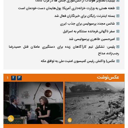
ببینید| تصاویر هولناک از آتش‌سوزی جنگل ها در غرب کانادا
طعنه همتی به وزارت خزانه‌داری آمریکا: پول‌هایمان دست خودمان است
بسته اینترنت رایگان برای خبرنگاران فعال شد
شانس مجدد پرسپولیس برای جذب ایری
سفر ناگهانی فرمانده سنتکام به اسرائیل
امیرحسین طاهری پرسپولیسی شد
پلیس: تشکیل تیم کارآگاهان زبده برای دستگیری عاملان قتل حمیدرضا
رجب‌زاده، مداح
عکس| واکنش رئیس کمیسیون امنیت ملی به توافق مکه
عکس‌نوشت
۱
۲
۳