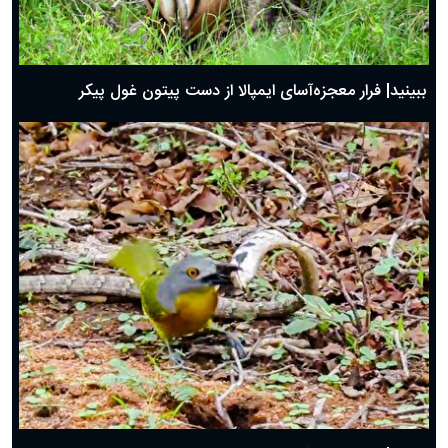
ببینید| فرار معجزه‌آسای ایمپالا از دست پیتون غول پیکر